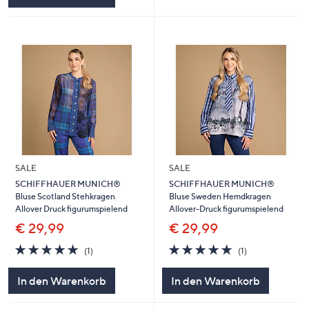
SALE
SALE
SCHIFFHAUER MUNICH®
SCHIFFHAUER MUNICH®
Bluse Scotland Stehkragen
Bluse Sweden Hemdkragen
Allover Druck figurumspielend
Allover-Druck figurumspielend
€ 29,99
€ 29,99
5.0
1
5.0
1
(1)
(1)
von
Bewertungen
von
Bewertungen
5
5
In den Warenkorb
In den Warenkorb