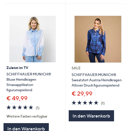
Zuletzt im TV
SALE
SCHIFFHAUER MUNICH®
SCHIFFHAUER MUNICH®
Bluse Hemdkragen
Sweatshirt Austria Hemdkragen
Strassapplikation
Allover Druck figurumspielend
figurumspielend
€ 29,99
€ 49,99
5.0
1
(1)
5.0
1
von
Bewertungen
(1)
von
Bewertungen
5
In den Warenkorb
Weitere Farben verfügbar
5
In den Warenkorb