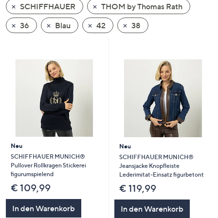
SCHIFFHAUER
THOM by Thomas Rath
oder
wischen
36
Blau
42
38
Sie
auf
Touch-
Geräten
nach
links
bzw.
rechts,
um
diese
Neu
Neu
anzuzeigen.
SCHIFFHAUER MUNICH®
SCHIFFHAUER MUNICH®
Pullover Rollkragen Stickerei
Jeansjacke Knopfleiste
figurumspielend
Lederimitat-Einsatz figurbetont
€ 109,99
€ 119,99
In den Warenkorb
In den Warenkorb