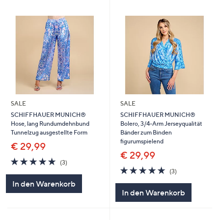
SALE
SALE
SCHIFFHAUER MUNICH®
SCHIFFHAUER MUNICH®
Hose, lang Rundumdehnbund
Bolero, 3/4-Arm Jerseyqualität
Tunnelzug ausgestellte Form
Bänder zum Binden
figurumspielend
€ 29,99
€ 29,99
5.0
3
(3)
von
Bewertungen
4.7
3
(3)
5
von
Bewertungen
In den Warenkorb
5
In den Warenkorb