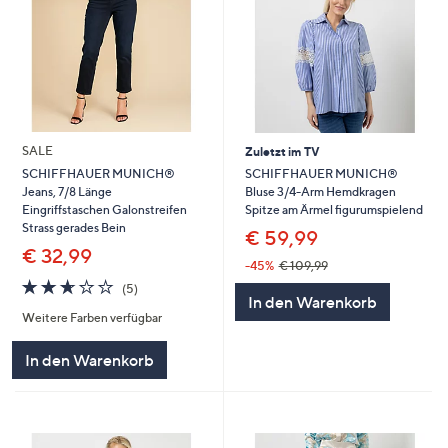
SALE
Zuletzt im TV
SCHIFFHAUER MUNICH®
SCHIFFHAUER MUNICH®
Bluse 3/4-Arm Hemdkragen
Jeans, 7/8 Länge
Spitze am Ärmel figurumspielend
Eingriffstaschen Galonstreifen
Strass gerades Bein
€ 59,99
€ 32,99
-45%
€ 109,99
2.6
5
(5)
In den Warenkorb
von
Bewertungen
Weitere Farben verfügbar
5
In den Warenkorb