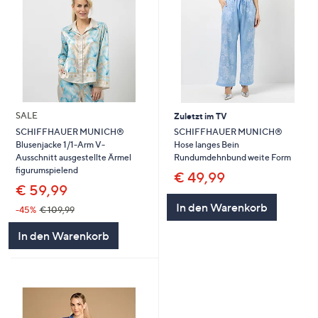
SALE
Zuletzt im TV
SCHIFFHAUER MUNICH®
SCHIFFHAUER MUNICH®
Hose langes Bein
Blusenjacke 1/1-Arm V-
Rundumdehnbund weite Form
Ausschnitt ausgestellte Ärmel
figurumspielend
€ 49,99
€ 59,99
In den Warenkorb
-45%
€ 109,99
In den Warenkorb