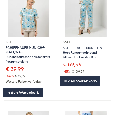
SALE
SALE
SCHIFFHAUER MUNICH®
SCHIFFHAUER MUNICH®
Shirt 1/2-Arm
Hose Rundumdehnbund
Rundhalsausschnitt Materialmix
Alloverdruck weites Bein
figurumspielend
€ 59,99
€ 39,99
-45%
€ 109,99
-50%
€ 79,99
In den Warenkorb
Weitere Farben verfügbar
In den Warenkorb