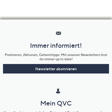
Hilfeseiten,
Service
und
Immer informiert!
Unternehmensinformationen
Premieren, Aktionen, Geheimtipps: Mit unseren Newslettern bist
du immer up to date!
Newsletter abonnieren
Mein QVC