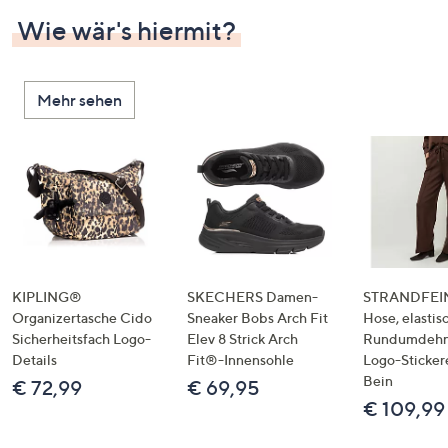
Wie wär's hiermit?
Mehr sehen
KIPLING®
SKECHERS Damen-
STRANDFEIN
Organizertasche Cido
Sneaker Bobs Arch Fit
Hose, elastis
Sicherheitsfach Logo-
Elev 8 Strick Arch
Rundumdeh
Details
Fit®-Innensohle
Logo-Sticker
Bein
€ 72,99
€ 69,95
€ 109,99