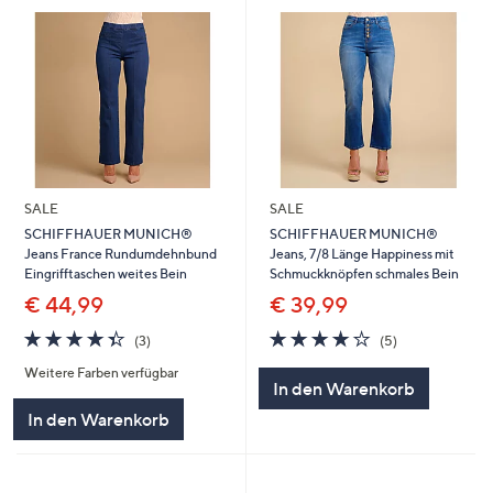
SALE
SALE
SCHIFFHAUER MUNICH®
SCHIFFHAUER MUNICH®
Jeans France Rundumdehnbund
Jeans, 7/8 Länge Happiness mit
Eingrifftaschen weites Bein
Schmuckknöpfen schmales Bein
€ 44,99
€ 39,99
4.3
3
4.2
5
(3)
(5)
von
Bewertungen
von
Bewertungen
Weitere Farben verfügbar
5
5
In den Warenkorb
In den Warenkorb