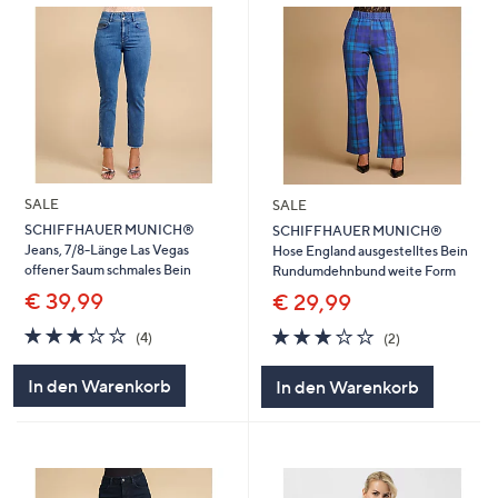
SALE
SALE
SCHIFFHAUER MUNICH®
SCHIFFHAUER MUNICH®
Jeans, 7/8-Länge Las Vegas
Hose England ausgestelltes Bein
offener Saum schmales Bein
Rundumdehnbund weite Form
€ 39,99
€ 29,99
3.2
4
3.0
2
(4)
(2)
von
Bewertungen
von
Bewertungen
5
5
In den Warenkorb
In den Warenkorb