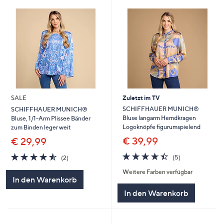
SALE
Zuletzt im TV
SCHIFFHAUER MUNICH®
SCHIFFHAUER MUNICH®
Bluse langarm Hemdkragen
Bluse, 1/1-Arm Plissee Bänder
Logoknöpfe figurumspielend
zum Binden leger weit
€ 39,99
€ 29,99
4.4
5
4.5
2
(5)
(2)
von
Bewertungen
von
Bewertungen
Weitere Farben verfügbar
5
5
In den Warenkorb
In den Warenkorb