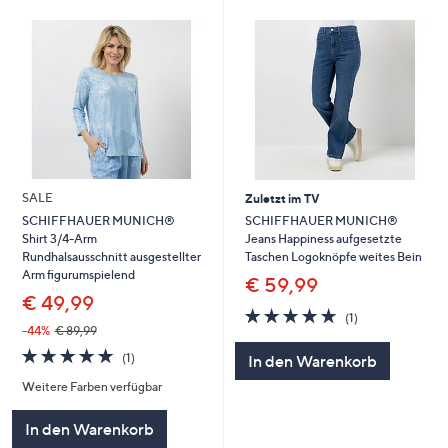
SALE
Zuletzt im TV
SCHIFFHAUER MUNICH®
SCHIFFHAUER MUNICH®
Jeans Happiness aufgesetzte
Shirt 3/4-Arm
Taschen Logoknöpfe weites Bein
Rundhalsausschnitt ausgestellter
Arm figurumspielend
€ 59,99
€ 49,99
5.0
1
(1)
von
Bewertungen
-44%
€ 89,99
5
5.0
1
(1)
In den Warenkorb
von
Bewertungen
Weitere Farben verfügbar
5
In den Warenkorb