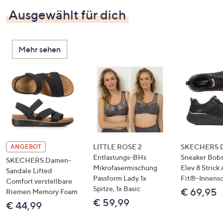
Ausgewählt für dich
Mehr sehen
LITTLE ROSE 2
SKECHERS 
ANGEBOT
Entlastungs-BHs
Sneaker Bobs
SKECHERS Damen-
Mikrofasermischung
Elev 8 Strick
Sandale Lifted
Passform Lady 1x
Fit®-Innens
Comfort verstellbare
Spitze, 1x Basic
€ 69,95
Riemen Memory Foam
€ 59,99
€ 44,99