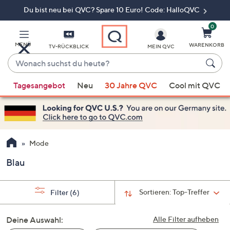
Du bist neu bei QVC? Spare 10 Euro! Code: HalloQVC
Zum
Hauptinhalt
springen
0
MENÜ
WARENKORB
TV-RÜCKBLICK
MEIN QVC
Wonach
suchst
Wenn
du
Tagesangebot
Neu
30 Jahre QVC
Cool mit QVC
Vorschläge
heute?
verfügbar
sind,
verwenden
Sie
Mode
die
Blau
Pfeiltasten
nach
oben
Sortieren:
Top-Treffer
Filter
(6)
und
nach
Deine Auswahl:
Alle Filter aufheben
unten