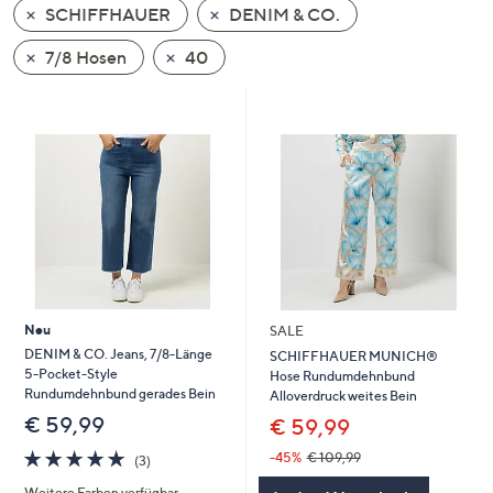
SCHIFFHAUER
DENIM & CO.
oder
wischen
7/8 Hosen
40
Sie
auf
Touch-
Geräten
nach
links
bzw.
rechts,
um
diese
Neu
SALE
anzuzeigen.
DENIM & CO. Jeans, 7/8-Länge
SCHIFFHAUER MUNICH®
5-Pocket-Style
Hose Rundumdehnbund
Rundumdehnbund gerades Bein
Alloverdruck weites Bein
€ 59,99
€ 59,99
5.0
3
-45%
€ 109,99
(3)
von
Bewertungen
Weitere Farben verfügbar