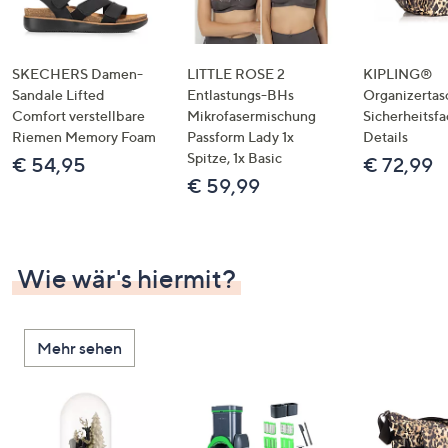
SKECHERS Damen-
LITTLE ROSE 2
KIPLING®
Sandale Lifted
Entlastungs-BHs
Organizertas
Comfort verstellbare
Mikrofasermischung
Sicherheitsf
Riemen Memory Foam
Passform Lady 1x
Details
Spitze, 1x Basic
€ 54,95
€ 72,99
€ 59,99
Wie wär's hiermit?
Mehr sehen