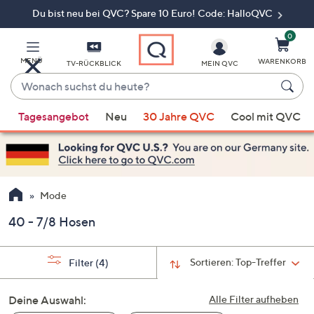
Du bist neu bei QVC? Spare 10 Euro! Code: HalloQVC
Zum
Hauptinhalt
springen
0
MENÜ
WARENKORB
TV-RÜCKBLICK
MEIN QVC
Wonach
suchst
Wenn
du
Tagesangebot
Neu
30 Jahre QVC
Cool mit QVC
Vorschläge
heute?
verfügbar
sind,
verwenden
Sie
Mode
die
40 - 7/8 Hosen
Pfeiltasten
nach
oben
Sortieren:
Top-Treffer
Filter
(4)
und
nach
Deine Auswahl:
Alle Filter aufheben
unten