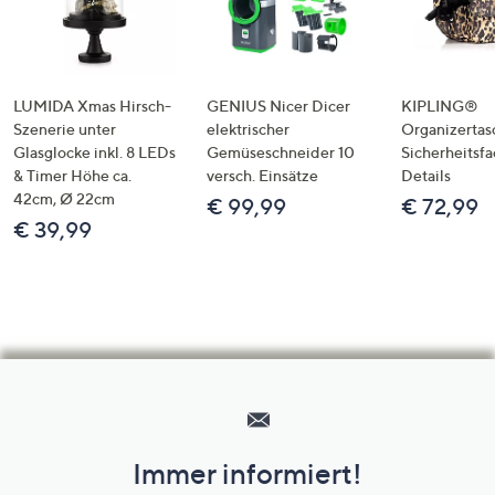
LUMIDA Xmas Hirsch-
GENIUS Nicer Dicer
KIPLING®
Szenerie unter
elektrischer
Organizertas
Glasglocke inkl. 8 LEDs
Gemüseschneider 10
Sicherheitsf
& Timer Höhe ca.
versch. Einsätze
Details
42cm, Ø 22cm
€ 99,99
€ 72,99
€ 39,99
Hilfeseiten,
Service
und
Immer informiert!
Unternehmensinformationen