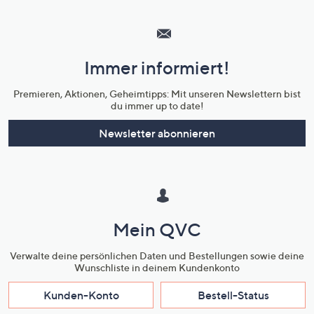
Hilfeseiten,
Service
und
Immer informiert!
Unternehmensinformationen
Premieren, Aktionen, Geheimtipps: Mit unseren Newslettern bist
du immer up to date!
Newsletter abonnieren
Mein QVC
Verwalte deine persönlichen Daten und Bestellungen sowie deine
Wunschliste in deinem Kundenkonto
Kunden-Konto
Bestell-Status