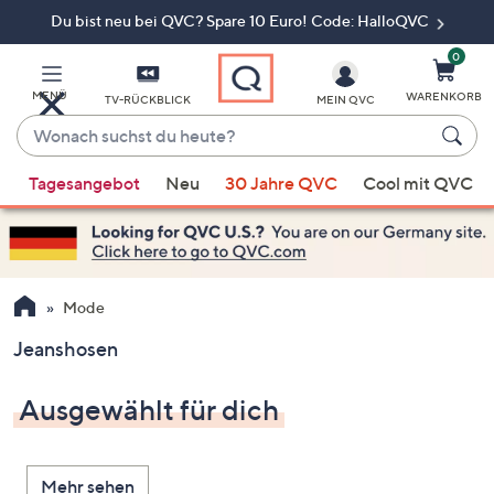
Du bist neu bei QVC? Spare 10 Euro! Code: HalloQVC
Zum
Hauptinhalt
springen
0
MENÜ
WARENKORB
TV-RÜCKBLICK
MEIN QVC
Wonach
suchst
Wenn
du
Tagesangebot
Neu
30 Jahre QVC
Cool mit QVC
Vorschläge
heute?
verfügbar
sind,
verwenden
Sie
Mode
die
Jeanshosen
Pfeiltasten
nach
Ausgewählt für dich
oben
und
nach
Mehr sehen
unten