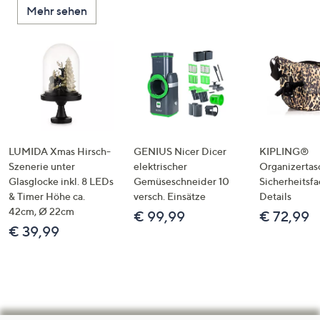
Mehr sehen
LUMIDA Xmas Hirsch-
GENIUS Nicer Dicer
KIPLING®
Szenerie unter
elektrischer
Organizertas
Glasglocke inkl. 8 LEDs
Gemüseschneider 10
Sicherheitsf
& Timer Höhe ca.
versch. Einsätze
Details
42cm, Ø 22cm
€ 99,99
€ 72,99
€ 39,99