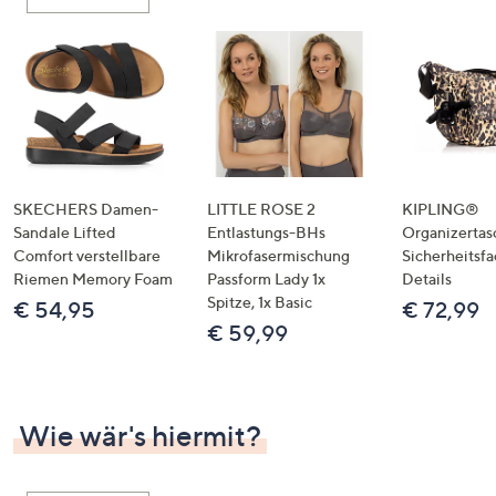
oder
wischen
Sie
auf
Touch-
Geräten
nach
links
SKECHERS Damen-
LITTLE ROSE 2
KIPLING®
bzw.
Sandale Lifted
Entlastungs-BHs
Organizertas
Comfort verstellbare
Mikrofasermischung
Sicherheitsf
rechts,
Riemen Memory Foam
Passform Lady 1x
Details
um
Spitze, 1x Basic
€ 54,95
€ 72,99
diese
€ 59,99
anzuzeigen.
Wie wär's hiermit?