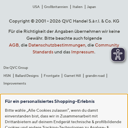
USA
Großbritannien
Italien
Japan
Copyright © 2001 - 2026 QVC Handel S.à r.l. & Co. KG
Für die Richtigkeit der Angaben übernehmen wir keine
Gewähr. Bitte beachte auch folgende
AGB
, die
Datenschutzbestimmungen
, die
Community
Standards
und das
Impressum
.
Die QVC Group
HSN
Ballard Designs
Frontgate
Garnet Hill
grandin road
Improvements
Für ein personalisiertes Shopping-Erlebnis
Bitte wähle „Alle Cookies zulassen“, wenn du damit
einverstanden bist, dass wir in Zusammenarbeit mit
Drittanbietern auf deinem Endgerät technische & profilbildende
Cookies und andere Tracking-Technologien zu Analyse- &