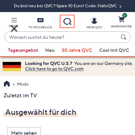
Du bist neu bei QVC? Spare 10 Euro! Code: HalloQVC
Zum
Hauptinhalt
springen
0
MENÜ
WARENKORB
TV-RÜCKBLICK
MEIN QVC
Wonach
suchst
Wenn
du
Tagesangebot
Neu
30 Jahre QVC
Cool mit QVC
Vorschläge
heute?
verfügbar
sind,
verwenden
Sie
Mode
die
Zuletzt im TV
Pfeiltasten
nach
Ausgewählt für dich
oben
und
nach
Mehr sehen
unten