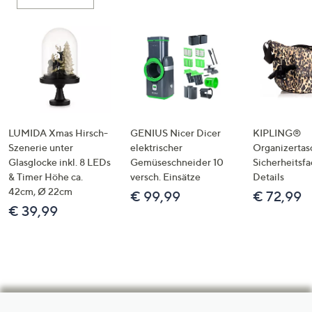
LUMIDA Xmas Hirsch-
GENIUS Nicer Dicer
KIPLING®
Szenerie unter
elektrischer
Organizertas
Glasglocke inkl. 8 LEDs
Gemüseschneider 10
Sicherheitsf
& Timer Höhe ca.
versch. Einsätze
Details
42cm, Ø 22cm
€ 99,99
€ 72,99
€ 39,99
Hilfeseiten,