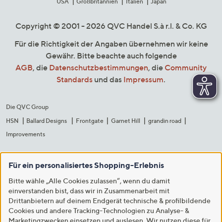
USA
Großbritannien
Italien
Japan
Copyright © 2001 - 2026 QVC Handel S.à r.l. & Co. KG
Für die Richtigkeit der Angaben übernehmen wir keine
Gewähr. Bitte beachte auch folgende
AGB
, die
Datenschutzbestimmungen
, die
Community
Standards
und das
Impressum
.
Die QVC Group
HSN
Ballard Designs
Frontgate
Garnet Hill
grandin road
Improvements
Für ein personalisiertes Shopping-Erlebnis
Bitte wähle „Alle Cookies zulassen“, wenn du damit
einverstanden bist, dass wir in Zusammenarbeit mit
Drittanbietern auf deinem Endgerät technische & profilbildende
Cookies und andere Tracking-Technologien zu Analyse- &
Marketingzwecken einsetzen und auslesen. Wir nutzen diese für