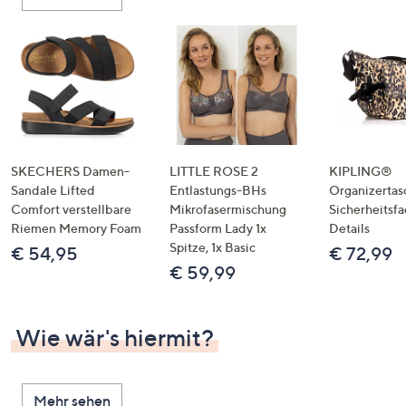
oder
wischen
Sie
auf
Touch-
Geräten
nach
links
SKECHERS Damen-
LITTLE ROSE 2
KIPLING®
bzw.
Sandale Lifted
Entlastungs-BHs
Organizertas
Comfort verstellbare
Mikrofasermischung
Sicherheitsf
rechts,
Riemen Memory Foam
Passform Lady 1x
Details
um
Spitze, 1x Basic
€ 54,95
€ 72,99
diese
€ 59,99
anzuzeigen.
Wie wär's hiermit?
Mehr sehen