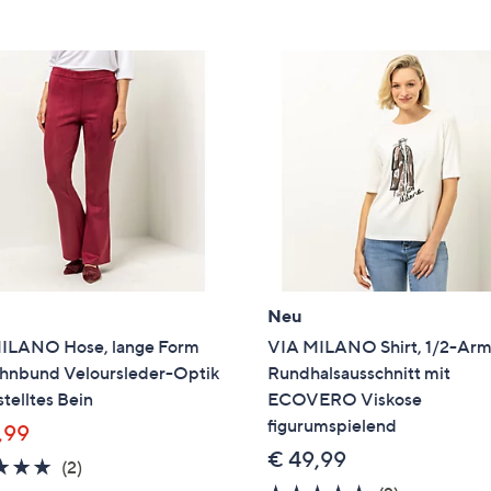
e
f
ouch-
eräten
ach
nks
zw.
chts,
m
ese
zuzeigen.
Neu
ILANO Hose, lange Form
VIA MILANO Shirt, 1/2-Ar
ehnbund Veloursleder-Optik
Rundhalsausschnitt mit
telltes Bein
ECOVERO Viskose
figurumspielend
,99
€ 49,99
5.0
2
(2)