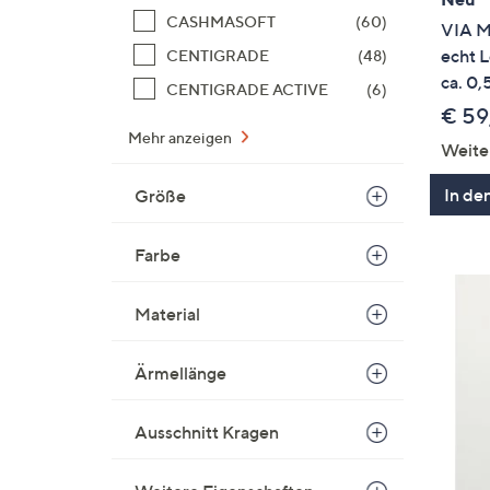
CASHMASOFT
(60)
VIA M
echt L
CENTIGRADE
(48)
ca. 0
CENTIGRADE ACTIVE
(6)
€ 59
Mehr anzeigen
Weite
In de
Größe
Farbe
Material
Ärmellänge
Ausschnitt Kragen