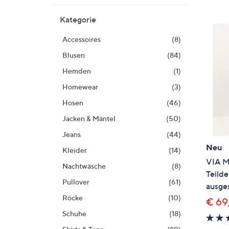
Si
au
Kategorie
T
Accessoires
(8)
G
n
Blusen
(84)
li
Hemden
(1)
b
Homewear
(3)
re
u
Hosen
(46)
di
Jacken & Mäntel
(50)
an
Jeans
(44)
Neu
Kleider
(14)
VIA M
Nachtwäsche
(8)
Teild
Pullover
(61)
ausges
Röcke
(10)
€ 69
Schuhe
(18)