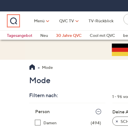
Zum
Hauptinhalt
springen
W
Menü
QVC TV
TV-Rückblick
su
W
d
Vo
Tagesangebot
Neu
30 Jahre QVC
Cool mit QVC
be
h
ve
QLINARISCH
Technik
si
v
Si
Mode
di
Pf
Mode
n
o
Filtern nach:
u
1 - 96 v
n
Zur
u
Person
Deine 
Produktliste
o
springen
SCH
Damen
(494)
w