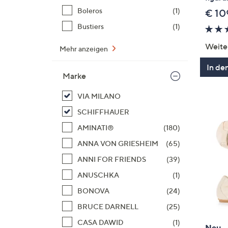
Boleros
(1)
€ 10
Bustiers
(1)
Weite
Mehr anzeigen
In de
Marke
VIA MILANO
SCHIFFHAUER
AMINATI®
(180)
ANNA VON GRIESHEIM
(65)
ANNI FOR FRIENDS
(39)
ANUSCHKA
(1)
BONOVA
(24)
BRUCE DARNELL
(25)
CASA DAWID
(1)
Neu