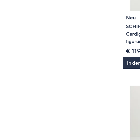
Neu
SCHI
Cardig
figur
€ 11
In de