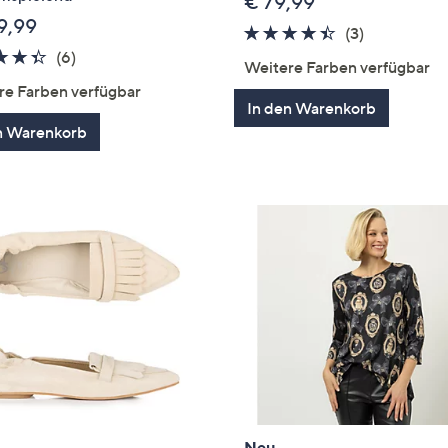
€ 79,99
9,99
4.3
3
(3)
4.3
6
von
Bewertung
(6)
Weitere Farben verfügbar
von
Bewertungen
5
re Farben verfügbar
5
In den Warenkorb
n Warenkorb
Neu