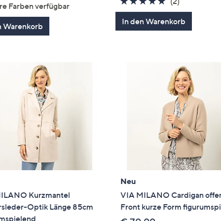
von
Bewertungen
5.0
2
(2)
re Farben verfügbar
5
von
Bewertung
In den Warenkorb
5
n Warenkorb
Neu
ILANO Kurzmantel
VIA MILANO Cardigan offe
rsleder-Optik Länge 85cm
Front kurze Form figurumsp
umspielend