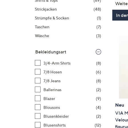
Shirts & Tops
(89)
Weite
Strickjacken
(48)
In de
Strümpfe & Socken
(1)
Taschen
(7)
Wäsche
(3)
Bekleidungsart
3/4-Arm Shirts
(8)
7/8 Hosen
(6)
7/8 Jeans
(8)
Ballerinas
(2)
Blazer
(9)
Neu
Blousons
(4)
VIA M
Blusenkleider
(2)
Velou
Blusenshirts
(12)
figur