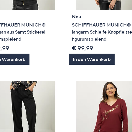
Neu
FFHAUER MUNICH®
SCHIFFHAUER MUNICH® B
an aus Samt Stickerei
langarm Schleife Knopfleist
umspielend
figurumspielend
9,99
€ 99,99
n Warenkorb
In den Warenkorb