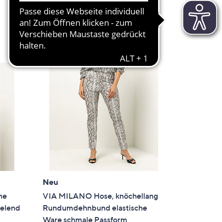
von
Bewertungen
Weitere Farben verfügbar
en
5
In den Warenkorb
Neu
ne
VIA MILANO Hose, knöchellang
ielend
Rundumdehnbund elastische
Ware schmale Passform