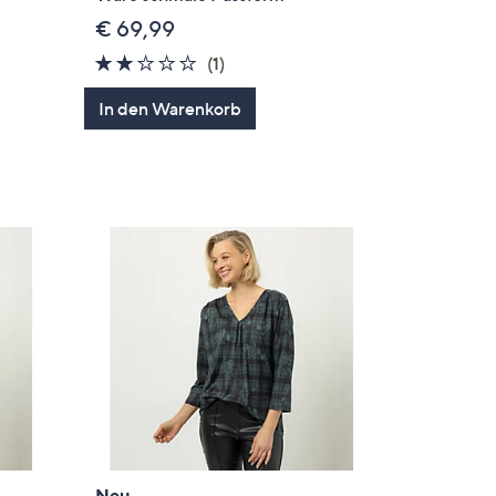
€ 69,99
en
2.0
1
(1)
von
Bewertungen
In den Warenkorb
5
Neu