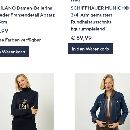
ILANO Damen-Ballerina
SCHIFFHAUER MUNICH® S
eder Fransendetail Absatz
3/4-Arm gemustert
,5cm
Rundhalsausschnitt
figurumspielend
,99
€ 89,99
re Farben verfügbar
In den Warenkorb
n Warenkorb