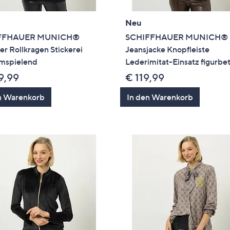
Neu
FFHAUER MUNICH®
SCHIFFHAUER MUNICH®
er Rollkragen Stickerei
Jeansjacke Knopfleiste
umspielend
Lederimitat-Einsatz figurbe
9,99
€ 119,99
n Warenkorb
In den Warenkorb