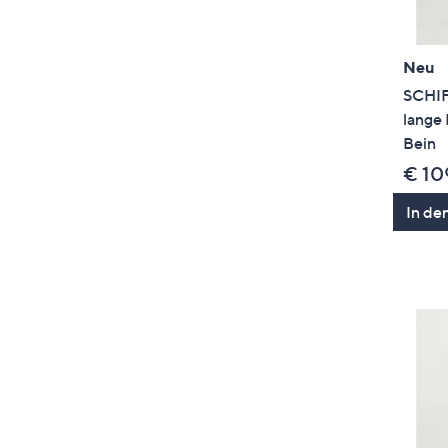
Neu
SCHI
lange 
Bein
€ 10
In de