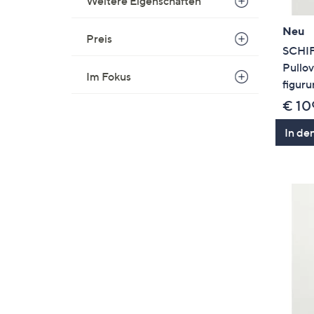
Weitere Eigenschaften
Neu
Preis
SCHI
Pullov
Im Fokus
figur
€ 10
In de