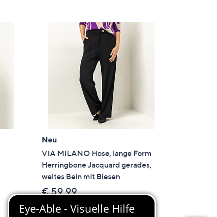
Neu
m
VIA MILANO Hose, lange Form
Herringbone Jacquard gerades,
weites Bein mit Biesen
€ 59,99
5.0
1
(1)