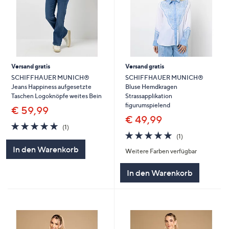
Versand gratis
Versand gratis
SCHIFFHAUER MUNICH®
SCHIFFHAUER MUNICH®
Jeans Happiness aufgesetzte
Bluse Hemdkragen
Taschen Logoknöpfe weites Bein
Strassapplikation
figurumspielend
€ 59,99
€ 49,99
5.0
1
(1)
von
Bewertungen
5.0
1
(1)
5
von
Bewertungen
In den Warenkorb
Weitere Farben verfügbar
5
In den Warenkorb