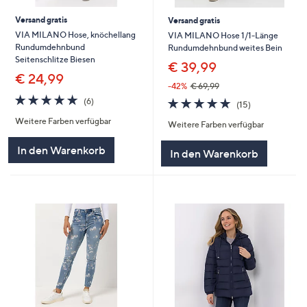
Versand gratis
Versand gratis
VIA MILANO Hose, knöchellang
VIA MILANO Hose 1/1-Länge
Rundumdehnbund
Rundumdehnbund weites Bein
Seitenschlitze Biesen
€ 39,99
€ 24,99
-42%
€ 69,99
4.8
6
4.8
15
(6)
(15)
von
Bewertungen
von
Bewertungen
Weitere Farben verfügbar
5
Weitere Farben verfügbar
5
In den Warenkorb
In den Warenkorb