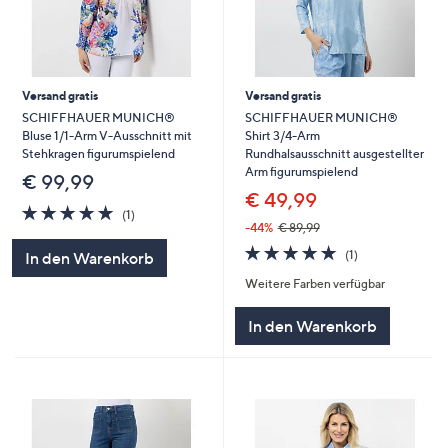
Versand gratis
Versand gratis
SCHIFFHAUER MUNICH®
SCHIFFHAUER MUNICH®
Bluse 1/1-Arm V-Ausschnitt mit
Shirt 3/4-Arm
Stehkragen figurumspielend
Rundhalsausschnitt ausgestellter
Arm figurumspielend
€ 99,99
€ 49,99
5.0
1
(1)
von
Bewertungen
-44%
€ 89,99
5
5.0
1
(1)
In den Warenkorb
von
Bewertungen
Weitere Farben verfügbar
5
In den Warenkorb