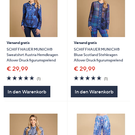
Versand gratis
Versand gratis
SCHIFFHAUER MUNICH®
SCHIFFHAUER MUNICH®
Sweatshirt Austria Hemdkragen
Bluse Scotland Stehkragen
Allover Druck figurumspielend
Allover Druck figurumspielend
€ 29,99
€ 29,99
5.0
1
5.0
1
(1)
(1)
von
Bewertungen
von
Bewertungen
5
5
In den Warenkorb
In den Warenkorb