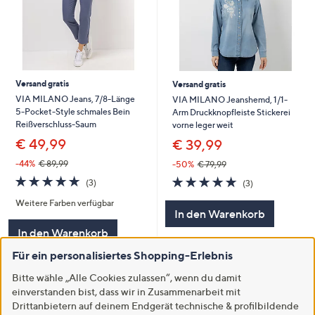
Versand gratis
Versand gratis
VIA MILANO Jeans, 7/8-Länge
VIA MILANO Jeanshemd, 1/1-
5-Pocket-Style schmales Bein
Arm Druckknopfleiste Stickerei
Reißverschluss-Saum
vorne leger weit
€ 49,99
€ 39,99
-44%
€ 89,99
-50%
€ 79,99
4.7
3
4.7
3
(3)
(3)
von
Bewertungen
von
Bewertungen
Weitere Farben verfügbar
5
5
In den Warenkorb
In den Warenkorb
Für ein personalisiertes Shopping-Erlebnis
Bitte wähle „Alle Cookies zulassen“, wenn du damit
einverstanden bist, dass wir in Zusammenarbeit mit
Drittanbietern auf deinem Endgerät technische & profilbildende