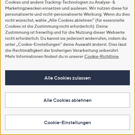
Cookies und andere Tracking-Technologien zu Analyse- &
Marketingzwecken einsetzen und auslesen. Wir nutzen diese für
personalisierte und nicht-personalisierte Werbung. Wenn du dies
nicht wünschst, wähle „Alle Cookies ablehnen“ (für essenzielle
Cookies ist die Zustimmung nicht erforderlich). Deine
Zustimmung ist freiwillig und für die Nutzung dieser Webseite
nicht erforderlich. Du kannst sie jederzeit widerrufen, indem du
Versand gratis
Versand gratis
unter „Cookie-Einstellungen“ deine Auswahl änderst. Dies lässt
VIA MILANO Bluse, 1/1-Arm V-
VIA MILANO Jeans, lange Form
die Rechtmäßigkeit der bisherigen Verarbeitung unberührt.
Ausschnitt mit Stehkragen
5-Pocket-Style schmales Bein
Mehr Informationen findest du in unserer
Cookie-Richtlinie
.
figurumspielend
mit Umschlag
€ 29,99
€ 49,99
-50%
€ 59,99
-44%
€ 89,99
Alle Cookies zulassen
4.7
3
4.6
8
(3)
(8)
von
Bewertungen
von
Bewertungen
Weitere Farben verfügbar
5
5
In den Warenkorb
Alle Cookies ablehnen
In den Warenkorb
Cookie-Einstellungen