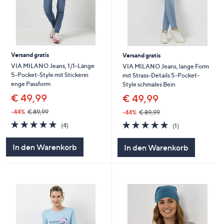
Versand gratis
Versand gratis
VIA MILANO Jeans, 1/1-Länge
VIA MILANO Jeans, lange Form
5-Pocket-Style mit Stickerei
mit Strass-Details 5-Pocket-
enge Passform
Style schmales Bein
€ 49,99
€ 49,99
-44%
€ 89,99
-44%
€ 89,99
5.0
4
5.0
1
(4)
(1)
von
Bewertungen
von
Bewertungen
5
5
In den Warenkorb
In den Warenkorb