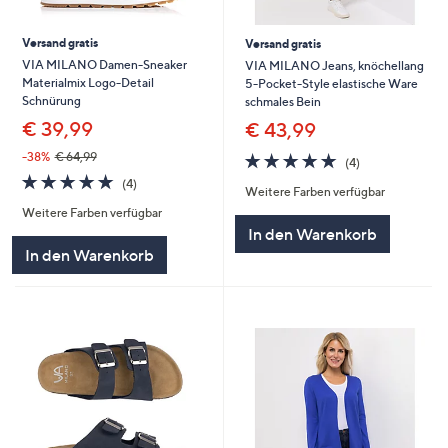
Versand gratis
Versand gratis
VIA MILANO Damen-Sneaker
VIA MILANO Jeans, knöchellang
Materialmix Logo-Detail
5-Pocket-Style elastische Ware
Schnürung
schmales Bein
€ 39,99
€ 43,99
4.8
4
-38%
€ 64,99
(4)
von
Bewertungen
4.8
4
(4)
Weitere Farben verfügbar
5
von
Bewertungen
Weitere Farben verfügbar
5
In den Warenkorb
In den Warenkorb