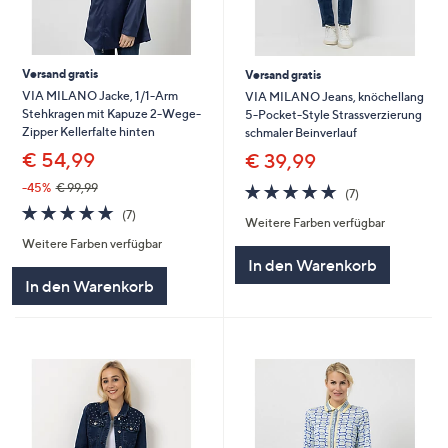
Versand gratis
Versand gratis
VIA MILANO Jacke, 1/1-Arm
VIA MILANO Jeans, knöchellang
Stehkragen mit Kapuze 2-Wege-
5-Pocket-Style Strassverzierung
Zipper Kellerfalte hinten
schmaler Beinverlauf
€ 54,99
€ 39,99
4.7
7
-45%
€ 99,99
(7)
von
Bewertungen
4.7
7
(7)
Weitere Farben verfügbar
5
von
Bewertungen
Weitere Farben verfügbar
5
In den Warenkorb
In den Warenkorb