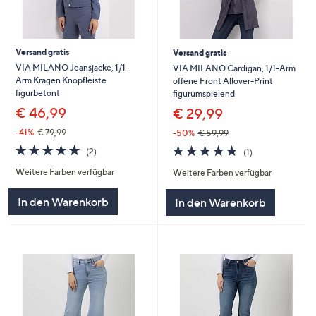
Versand gratis
Versand gratis
VIA MILANO Jeansjacke, 1/1-
VIA MILANO Cardigan, 1/1-Arm
Arm Kragen Knopfleiste
offene Front Allover-Print
figurbetont
figurumspielend
€ 46,99
€ 29,99
-41%
€ 79,99
-50%
€ 59,99
5.0
2
5.0
1
(2)
(1)
von
Bewertungen
von
Bewertungen
Weitere Farben verfügbar
Weitere Farben verfügbar
5
5
In den Warenkorb
In den Warenkorb