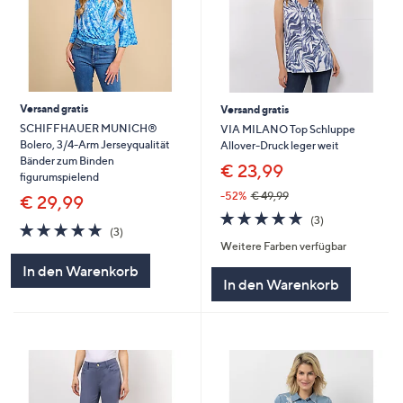
Versand gratis
Versand gratis
SCHIFFHAUER MUNICH®
VIA MILANO Top Schluppe
Bolero, 3/4-Arm Jerseyqualität
Allover-Druck leger weit
Bänder zum Binden
€ 23,99
figurumspielend
-52%
€ 49,99
€ 29,99
4.7
3
(3)
4.7
3
von
Bewertungen
(3)
von
Bewertungen
Weitere Farben verfügbar
5
5
In den Warenkorb
In den Warenkorb