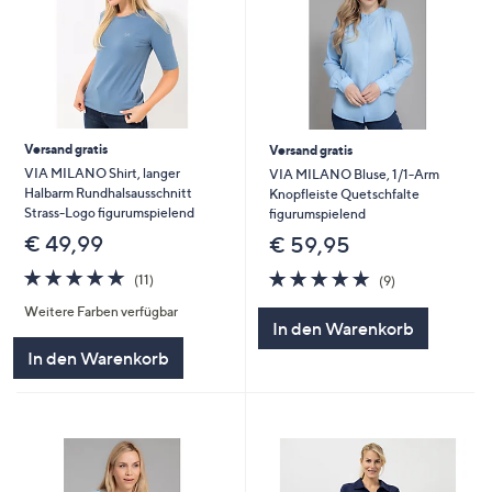
Versand gratis
Versand gratis
VIA MILANO Shirt, langer
VIA MILANO Bluse, 1/1-Arm
Halbarm Rundhalsausschnitt
Knopfleiste Quetschfalte
Strass-Logo figurumspielend
figurumspielend
€ 49,99
€ 59,95
4.6
11
4.8
9
(11)
(9)
von
Bewertungen
von
Bewertungen
Weitere Farben verfügbar
5
5
In den Warenkorb
In den Warenkorb