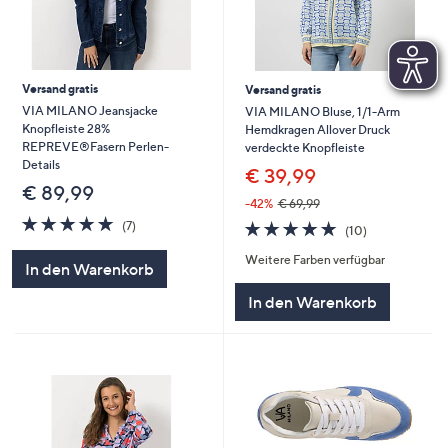
Versand gratis
Versand gratis
VIA MILANO Jeansjacke
VIA MILANO Bluse, 1/1-Arm
Knopfleiste 28%
Hemdkragen Allover Druck
REPREVE®Fasern Perlen-
verdeckte Knopfleiste
Details
€ 39,99
€ 89,99
-42%
€ 69,99
4.7
7
4.7
10
(7)
(10)
von
Bewertungen
von
Bewertungen
5
Weitere Farben verfügbar
5
In den Warenkorb
In den Warenkorb