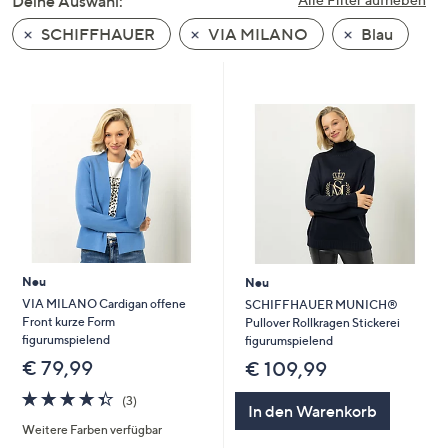
Deine Auswahl:
unten
SCHIFFHAUER
VIA MILANO
Blau
oder
wischen
Sie
auf
Touch-
Geräten
nach
links
bzw.
rechts,
um
Neu
Neu
diese
VIA MILANO Cardigan offene
SCHIFFHAUER MUNICH®
Front kurze Form
Pullover Rollkragen Stickerei
anzuzeigen.
figurumspielend
figurumspielend
€ 79,99
€ 109,99
4.3
3
(3)
In den Warenkorb
von
Bewertungen
Weitere Farben verfügbar
5