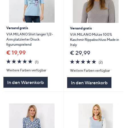
Versand gratis
Versand gratis
VIA MILANO Shirt langer 1/2-
VIA MILANO Mütze 100%
Arm platzierter Druck
Kaschmir Rippabschluss Made in
figurumspielend
Italy
€ 19,99
€ 29,99
5.0
1
5.0
2
(1)
(2)
von
Bewertungen
von
Bewertungen
Weitere Farben verfügbar
Weitere Farben verfügbar
5
5
In den Warenkorb
In den Warenkorb