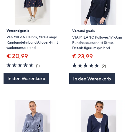
Versand gratis
Versand gratis
VIA MILANO Rock, Midi-Länge
VIA MILANO Pullover, 1/1-Arm
Rundumdehnbund Allover-Print
Rundhalsausschnitt Strass-
wadenumspielend
Details figurumspielend
€ 20,99
€ 23,99
5.0
1
5.0
2
(1)
(2)
von
Bewertungen
von
Bewertungen
5
5
In den Warenkorb
In den Warenkorb