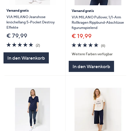
Versand gratis
Versand gratis
VIA MILANO Jeanshose
VIA MILANO Pullover, 1/1-Arm
knöchellang 5-Pocket Destroy
Rollkragen Rippbund-Abschlüsse
Effekte
figurumspielend
€ 79,99
€ 19,99
5.0
2
5.0
6
(2)
(6)
von
Bewertungen
von
Bewertungen
Weitere Farben verfügbar
5
5
In den Warenkorb
In den Warenkorb