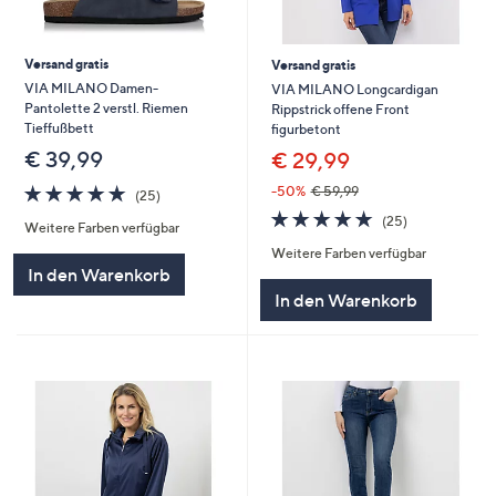
Versand gratis
Versand gratis
VIA MILANO Damen-
VIA MILANO Longcardigan
Pantolette 2 verstl. Riemen
Rippstrick offene Front
Tieffußbett
figurbetont
€ 39,99
€ 29,99
4.7
25
-50%
€ 59,99
(25)
von
Bewertungen
4.7
25
(25)
Weitere Farben verfügbar
5
von
Bewertungen
Weitere Farben verfügbar
5
In den Warenkorb
In den Warenkorb