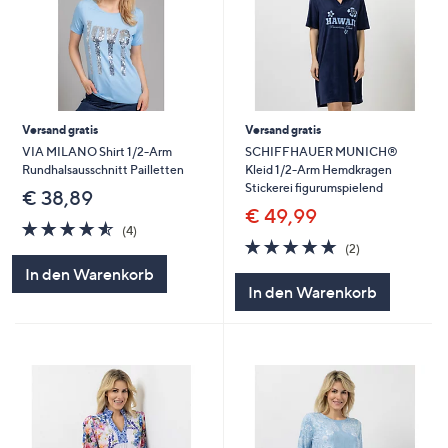
Versand gratis
Versand gratis
VIA MILANO Shirt 1/2-Arm
SCHIFFHAUER MUNICH®
Rundhalsausschnitt Pailletten
Kleid 1/2-Arm Hemdkragen
Stickerei figurumspielend
€ 38,89
€ 49,99
4.5
4
(4)
von
Bewertungen
5.0
2
(2)
5
von
Bewertungen
In den Warenkorb
5
In den Warenkorb