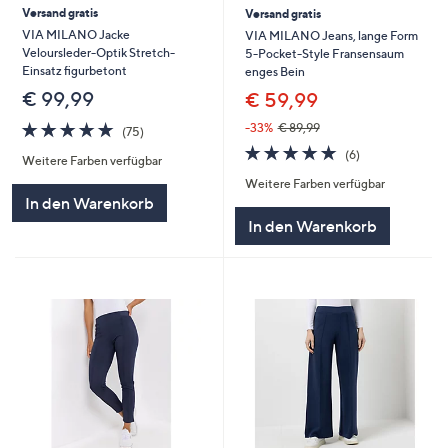
Versand gratis
Versand gratis
VIA MILANO Jacke
VIA MILANO Jeans, lange Form
Veloursleder-Optik Stretch-
5-Pocket-Style Fransensaum
Einsatz figurbetont
enges Bein
€ 99,99
€ 59,99
4.8
75
-33%
€ 89,99
(75)
von
Bewertungen
4.8
6
(6)
Weitere Farben verfügbar
5
von
Bewertungen
Weitere Farben verfügbar
5
In den Warenkorb
In den Warenkorb