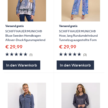
Versand gratis
Versand gratis
SCHIFFHAUER MUNICH®
SCHIFFHAUER MUNICH®
Bluse Sweden Hemdkragen
Hose, lang Rundumdehnbund
Allover-Druck figurumspielend
Tunnelzug ausgestellte Form
€ 29,99
€ 29,99
5.0
1
5.0
3
(1)
(3)
von
Bewertungen
von
Bewertungen
5
5
In den Warenkorb
In den Warenkorb