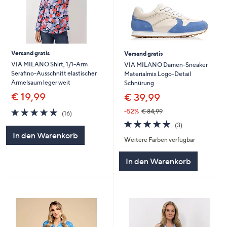
Versand gratis
Versand gratis
VIA MILANO Shirt, 1/1-Arm
VIA MILANO Damen-Sneaker
Serafino-Ausschnitt elastischer
Materialmix Logo-Detail
Ärmelsaum leger weit
Schnürung
€ 19,99
€ 39,99
4.7
16
-52%
€ 84,99
(16)
von
Bewertungen
4.7
3
(3)
5
von
Bewertungen
In den Warenkorb
Weitere Farben verfügbar
5
In den Warenkorb