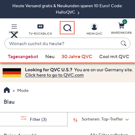
Heute Versand gratis & Neukunden sparen 10 Euro! Code:
Zum
Hauptinhalt
HalloQVC
springen
0
MENÜ
WARENKORB
TV-RÜCKBLICK
MEIN QVC
Wonach
suchst
Wenn
du
Tagesangebot
Neu
30 Jahre QVC
Cool mit QVC
Vorschläge
heute?
verfügbar
sind,
verwenden
Sie
Mode
die
Blau
Pfeiltasten
nach
oben
Sortieren:
Top-Treffer
Filter
(3)
und
nach
Alle Filter aufheben