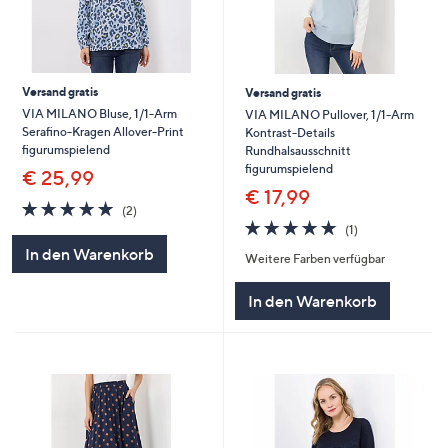
Versand gratis
Versand gratis
VIA MILANO Bluse, 1/1-Arm
VIA MILANO Pullover, 1/1-Arm
Serafino-Kragen Allover-Print
Kontrast-Details
figurumspielend
Rundhalsausschnitt
figurumspielend
€ 25,99
€ 17,99
5.0
2
(2)
von
Bewertungen
5.0
1
(1)
5
von
Bewertungen
In den Warenkorb
Weitere Farben verfügbar
5
In den Warenkorb