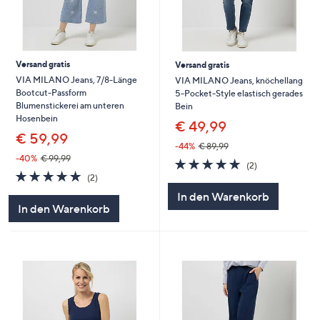
Versand gratis
Versand gratis
VIA MILANO Jeans, 7/8-Länge
VIA MILANO Jeans, knöchellang
Bootcut-Passform
5-Pocket-Style elastisch gerades
Blumenstickerei am unteren
Bein
Hosenbein
€ 49,99
€ 59,99
-44%
€ 89,99
-40%
€ 99,99
5.0
2
(2)
5.0
2
von
Bewertungen
(2)
von
Bewertungen
5
In den Warenkorb
5
In den Warenkorb