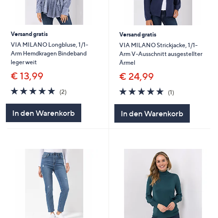
Versand gratis
Versand gratis
VIA MILANO Longbluse, 1/1-
VIA MILANO Strickjacke, 1/1-
Arm Hemdkragen Bindeband
Arm V-Ausschnitt ausgestellter
leger weit
Ärmel
€ 13,99
€ 24,99
5.0
2
5.0
1
(2)
(1)
von
Bewertungen
von
Bewertungen
5
5
In den Warenkorb
In den Warenkorb