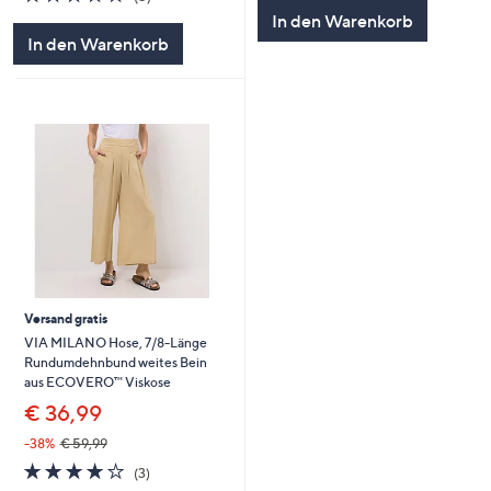
5
von
Bewertungen
In den Warenkorb
5
In den Warenkorb
Versand gratis
VIA MILANO Hose, 7/8-Länge
Rundumdehnbund weites Bein
aus ECOVERO™ Viskose
€ 36,99
-38%
€ 59,99
3.7
3
(3)
von
Bewertungen