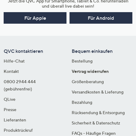
Jetzt die QVC App für Smartphone, Tablet & Co. herunterladen
und überall live dabei sein!
Für Apple
Für Android
QVC kontaktieren
Bequem einkaufen
Hilfe-Chat
Bestellung
Kontakt
Vertrag widerrufen
0800 2944 444
Größenberatung
(gebührenfrei)
Versandkosten & Lieferung
QLive
Bezahlung
Presse
Rücksendung & Entsorgung
Lieferanten
Sicherheit & Datenschutz
Produktrückruf
FAQs - Häufige Fragen