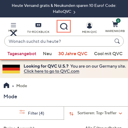
Heute Versand gratis & Neukunden sparen 10 Euro! Code:
Zum
Hauptinhalt
HalloQVC
springen
0
MENÜ
WARENKORB
TV-RÜCKBLICK
MEIN QVC
Wonach
suchst
Wenn
du
Tagesangebot
Neu
30 Jahre QVC
Cool mit QVC
Vorschläge
heute?
verfügbar
sind,
verwenden
Sie
Mode
die
Mode
Pfeiltasten
nach
oben
Sortieren:
Top-Treffer
Filter
(4)
und
nach
Alle Filter aufheben