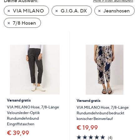
Deine Auswahl:
unten
VIA MILANO
G.I.G.A. DX
Jeanshosen
oder
wischen
7/8 Hosen
Sie
auf
Touch-
Geräten
nach
links
bzw.
rechts,
um
diese
Versand gratis
Versand gratis
anzuzeigen.
VIA MILANO Hose, 7/8-Länge
VIA MILANO Hose, 7/8-Länge
Veloursleder-Optik
Rundumdehnbund bedruckt
Rundumdehnbund
konischer Beinverlauf
Eingriffstaschen
€ 19,99
€ 39,99
5.0
4
(4)