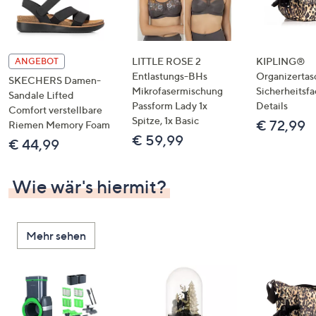
LITTLE ROSE 2
KIPLING®
ANGEBOT
Entlastungs-BHs
Organizertas
SKECHERS Damen-
Mikrofasermischung
Sicherheitsf
Sandale Lifted
Passform Lady 1x
Details
Comfort verstellbare
Spitze, 1x Basic
€ 72,99
Riemen Memory Foam
€ 59,99
€ 44,99
Wie wär's hiermit?
Mehr sehen