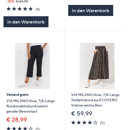
von
Bewertungen
-42%
€ 69,99
5
5.0
4
(4)
In den Warenkorb
von
Bewertungen
5
In den Warenkorb
Versand gratis
VIA MILANO Hose, 7/8-Länge
Teildehnbund aus ECOVERO
VIA MILANO Hose, 7/8-Länge
Viskose weites Bein
Rundumdehnbund meliert
gerader Beinverlauf
€ 59,99
€ 28,99
4.0
5
(5)
von
Bewertungen
4.0
5
(5)