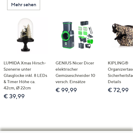
Mehr sehen
LUMIDA Xmas Hirsch-
GENIUS Nicer Dicer
KIPLING®
Szenerie unter
elektrischer
Organizertas
Glasglocke inkl. 8 LEDs
Gemüseschneider 10
Sicherheitsf
& Timer Höhe ca.
versch. Einsätze
Details
42cm, Ø 22cm
€ 99,99
€ 72,99
€ 39,99