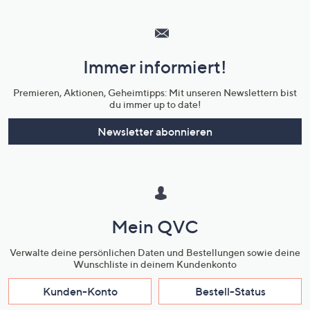
Hilfeseiten,
Service
und
Immer informiert!
Unternehmensinformationen
Premieren, Aktionen, Geheimtipps: Mit unseren Newslettern bist
du immer up to date!
Newsletter abonnieren
Mein QVC
Verwalte deine persönlichen Daten und Bestellungen sowie deine
Wunschliste in deinem Kundenkonto
Kunden-Konto
Bestell-Status