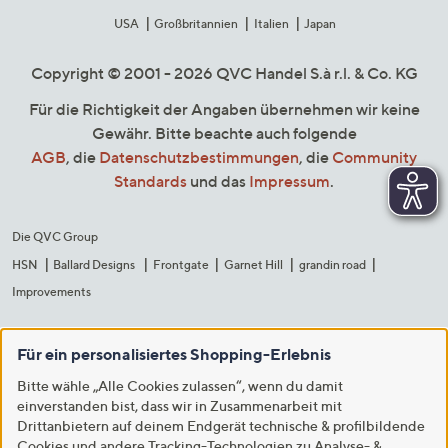
USA
Großbritannien
Italien
Japan
Copyright © 2001 - 2026 QVC Handel S.à r.l. & Co. KG
Für die Richtigkeit der Angaben übernehmen wir keine
Gewähr. Bitte beachte auch folgende
AGB
, die
Datenschutzbestimmungen
, die
Community
Standards
und das
Impressum
.
Die QVC Group
HSN
Ballard Designs
Frontgate
Garnet Hill
grandin road
Improvements
Für ein personalisiertes Shopping-Erlebnis
Bitte wähle „Alle Cookies zulassen“, wenn du damit
einverstanden bist, dass wir in Zusammenarbeit mit
Drittanbietern auf deinem Endgerät technische & profilbildende
Cookies und andere Tracking-Technologien zu Analyse- &