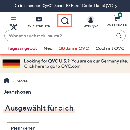
Du bist neu bei QVC? Spare 10 Euro! Code: HalloQVC
Zum
Hauptinhalt
springen
0
MENÜ
WARENKORB
TV-RÜCKBLICK
MEIN QVC
Wonach
suchst
Wenn
du
Tagesangebot
Neu
30 Jahre QVC
Cool mit QVC
Vorschläge
heute?
verfügbar
sind,
verwenden
Sie
Mode
die
Jeanshosen
Pfeiltasten
nach
Ausgewählt für dich
oben
und
nach
Mehr sehen
unten