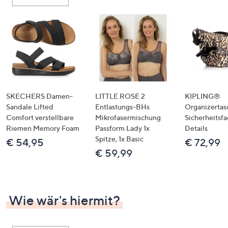
oder
wischen
Sie
auf
Touch-
Geräten
nach
links
SKECHERS Damen-
LITTLE ROSE 2
KIPLING®
bzw.
Sandale Lifted
Entlastungs-BHs
Organizertas
Comfort verstellbare
Mikrofasermischung
Sicherheitsf
rechts,
Riemen Memory Foam
Passform Lady 1x
Details
um
Spitze, 1x Basic
€ 54,95
€ 72,99
diese
€ 59,99
anzuzeigen.
Wie wär's hiermit?