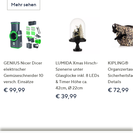
Mehr sehen
GENIUS Nicer Dicer
LUMIDA Xmas Hirsch-
KIPLING®
elektrischer
Szenerie unter
Organizertas
Gemüseschneider 10
Glasglocke inkl. 8 LEDs
Sicherheitsf
versch. Einsätze
& Timer Höhe ca.
Details
42cm, Ø 22cm
€ 99,99
€ 72,99
€ 39,99