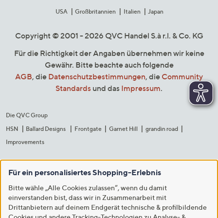
USA
Großbritannien
Italien
Japan
Copyright © 2001 - 2026 QVC Handel S.à r.l. & Co. KG
Für die Richtigkeit der Angaben übernehmen wir keine
Gewähr. Bitte beachte auch folgende
AGB
, die
Datenschutzbestimmungen
, die
Community
Standards
und das
Impressum
.
Die QVC Group
HSN
Ballard Designs
Frontgate
Garnet Hill
grandin road
Improvements
Für ein personalisiertes Shopping-Erlebnis
Bitte wähle „Alle Cookies zulassen“, wenn du damit
einverstanden bist, dass wir in Zusammenarbeit mit
Drittanbietern auf deinem Endgerät technische & profilbildende
Cookies und andere Tracking-Technologien zu Analyse- &