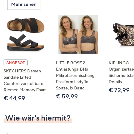
Mehr sehen
unten
oder
wischen
Sie
auf
Touch-
Geräten
nach
links
LITTLE ROSE 2
KIPLING®
ANGEBOT
bzw.
Entlastungs-BHs
Organizertas
SKECHERS Damen-
Mikrofasermischung
Sicherheitsf
rechts,
Sandale Lifted
Passform Lady 1x
Details
um
Comfort verstellbare
Spitze, 1x Basic
€ 72,99
Riemen Memory Foam
diese
€ 59,99
€ 44,99
anzuzeigen.
Wie wär's hiermit?