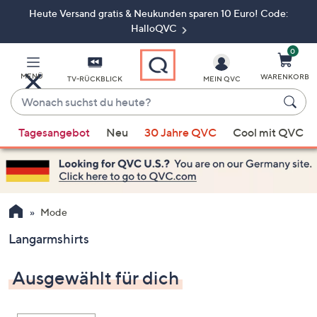
Heute Versand gratis & Neukunden sparen 10 Euro! Code:
Zum
Hauptinhalt
HalloQVC
springen
0
MENÜ
WARENKORB
TV-RÜCKBLICK
MEIN QVC
Wonach
suchst
Wenn
du
Tagesangebot
Neu
30 Jahre QVC
Cool mit QVC
Vorschläge
heute?
verfügbar
sind,
verwenden
Sie
Mode
die
Langarmshirts
Pfeiltasten
nach
Ausgewählt für dich
oben
und
nach