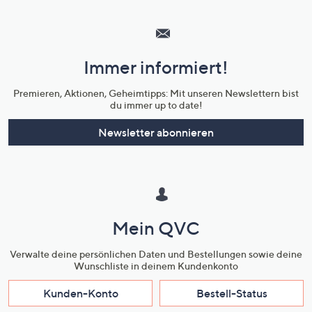
Hilfeseiten,
Service
und
Immer informiert!
Unternehmensinformationen
Premieren, Aktionen, Geheimtipps: Mit unseren Newslettern bist
du immer up to date!
Newsletter abonnieren
Mein QVC
Verwalte deine persönlichen Daten und Bestellungen sowie deine
Wunschliste in deinem Kundenkonto
Kunden-Konto
Bestell-Status