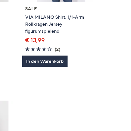
SALE
m
VIA MILANO Shirt, 1/1-Arm
Rollkragen Jersey
figurumspielend
€ 13,99
4.0
2
(2)
von
Bewertungen
In den Warenkorb
5
en