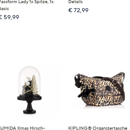
Passform Lady 1x Spitze, 1x
Details
Basic
€ 72,99
€ 59,99
LUMIDA Xmas Hirsch-
KIPLING® Organizertasche