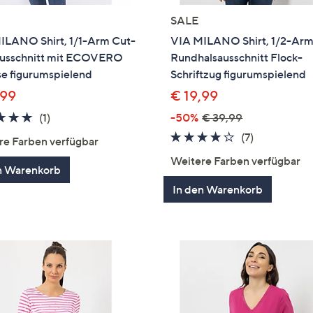
SALE
ILANO Shirt, 1/1-Arm Cut-
VIA MILANO Shirt, 1/2-Ar
usschnitt mit ECOVERO
Rundhalsausschnitt Flock-
se figurumspielend
Schriftzug figurumspielend
,99
€ 19,99
5.0
1
(1)
-50%
€ 39,99
von
Bewertungen
4.1
7
(7)
re Farben verfügbar
5
von
Bewertung
Weitere Farben verfügbar
n Warenkorb
5
In den Warenkorb