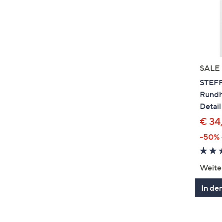
SALE
STEFF
Rundh
Detail
€ 34
-50%
Weite
In de