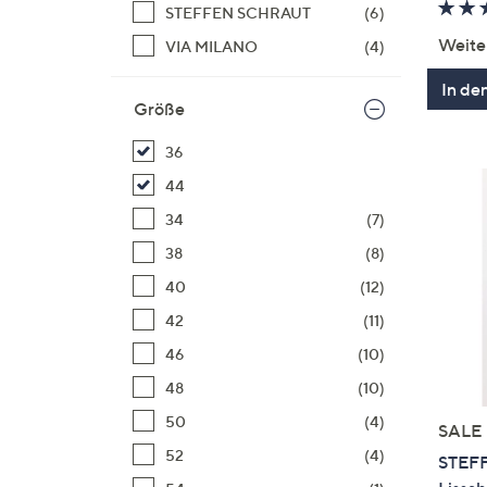
STEFFEN SCHRAUT
(6)
Weite
VIA MILANO
(4)
In de
Größe
36
44
34
(7)
38
(8)
40
(12)
42
(11)
46
(10)
48
(10)
50
(4)
SALE
52
(4)
STEFF