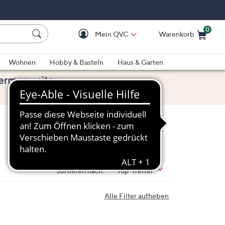
0
Mein QVC
Warenkorb
Einkaufswagen ist le
Wohnen
Hobby & Basteln
Haus & Garten
Sortieren nach:
Top-Treffer
Alle Filter aufheben