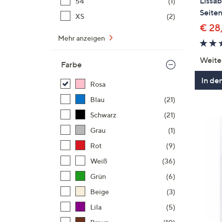
Lissa
54
(1)
Seiten
XS
(2)
€ 28
Mehr anzeigen
Weite
Farbe
In de
Rosa
Blau
(21)
Schwarz
(21)
Grau
(1)
Rot
(9)
Weiß
(36)
Grün
(6)
Beige
(3)
Lila
(5)