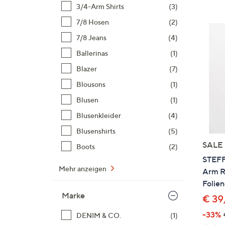
Si
3/4-Arm Shirts
(3)
au
7/8 Hosen
(2)
T
7/8 Jeans
(4)
G
n
Ballerinas
(1)
li
Blazer
(7)
b
Blousons
(1)
re
Blusen
(1)
u
di
Blusenkleider
(4)
an
Blusenshirts
(5)
SALE
Boots
(2)
STEFF
Mehr anzeigen
Arm R
Folie
Marke
€ 39
-33%
DENIM & CO.
(1)