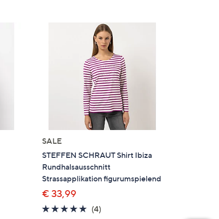
SALE
STEFFEN SCHRAUT Shirt Ibiza
Rundhalsausschnitt
Strassapplikation figurumspielend
€ 33,99
5.0
4
(4)