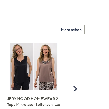
Mehr sehen
Scroll
Right
JERYMOOD HOMEWEAR 2
LITTLE ROSE 5 Maxislip
Tops Mikrofaser Seitenschlitze
Mikrofaser 3x Stickereide