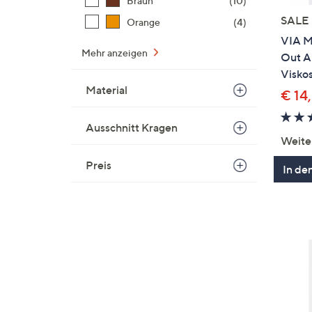
Braun
(10)
SALE
Orange
(4)
VIA M
Mehr anzeigen
Out A
Visko
Material
€ 14
Ausschnitt Kragen
Weite
Preis
In de