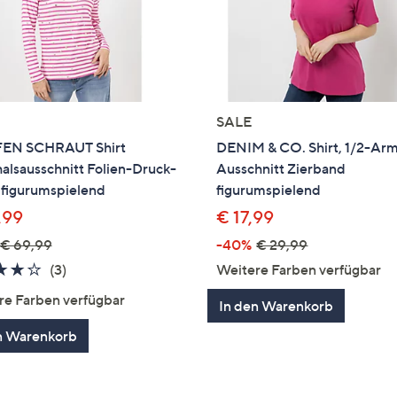
SALE
EN SCHRAUT Shirt
DENIM & CO. Shirt, 1/2-Ar
alsausschnitt Folien-Druck-
Ausschnitt Zierband
 figurumspielend
figurumspielend
,99
€ 17,99
€ 69,99
-40%
€ 29,99
3.7
3
(3)
Weitere Farben verfügbar
von
Bewertungen
re Farben verfügbar
In den Warenkorb
5
n Warenkorb