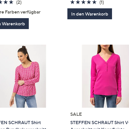
5.0
2
5.0
1
(2)
(1)
von
Bewertungen
von
Bewertung
re Farben verfügbar
In den Warenkorb
5
5
n Warenkorb
SALE
EN SCHRAUT Shirt
STEFFEN SCHRAUT Shirt V