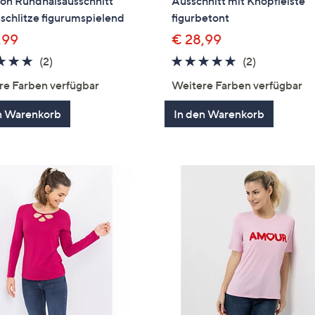
bon Rundhalsausschnitt
Ausschnitt mit Knopfleiste
schlitze figurumspielend
figurbetont
,99
€ 28,99
5.0
2
5.0
2
(2)
(2)
von
Bewertungen
von
Bewertung
re Farben verfügbar
Weitere Farben verfügbar
5
5
n Warenkorb
In den Warenkorb