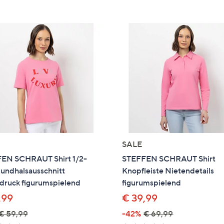
e
f
ouch-
eräten
ach
nks
zw.
chts,
m
ese
zuzeigen.
SALE
EN SCHRAUT Shirt 1/2-
STEFFEN SCHRAUT Shirt
undhalsausschnitt
Knopfleiste Nietendetails
ndruck figurumspielend
figurumspielend
,99
€ 39,99
€ 59,99
-42%
€ 69,99