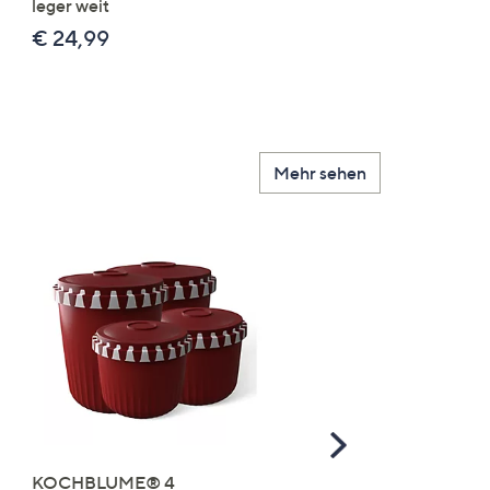
leger weit
2x uni
€ 24,99
€ 49,99
Mehr sehen
Scroll
Right
KOCHBLUME® 4
you:ly Pure Protein Limo