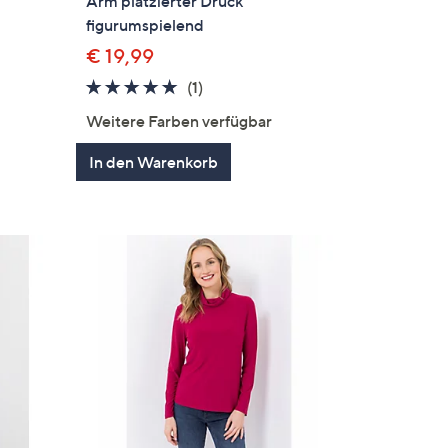
Arm platzierter Druck
figurumspielend
€ 19,99
5.0
1
(1)
en
von
Bewertungen
Weitere Farben verfügbar
5
In den Warenkorb