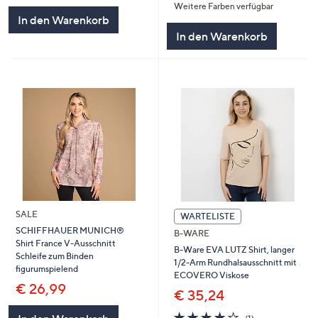
Weitere Farben verfügbar
5
In den Warenkorb
In den Warenkorb
SALE
WARTELISTE
SCHIFFHAUER MUNICH®
B-WARE
Shirt France V-Ausschnitt
B-Ware EVA LUTZ Shirt, langer
Schleife zum Binden
1/2-Arm Rundhalsausschnitt mit
figurumspielend
ECOVERO Viskose
€ 26,99
€ 35,24
4.0
1