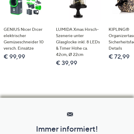
GENIUS Nicer Dicer
LUMIDA Xmas Hirsch-
KIPLING®
elektrischer
Szenerie unter
Organizertas
Gemüseschneider 10
Glasglocke inkl. 8 LEDs
Sicherheitsf
versch. Einsätze
& Timer Höhe ca.
Details
42cm, Ø 22cm
€ 99,99
€ 72,99
€ 39,99
Hilfeseiten,
Service
und
Immer informiert!
Unternehmensinformationen