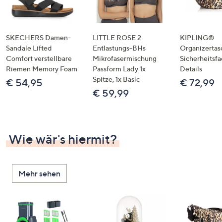
SKECHERS Damen-
LITTLE ROSE 2
KIPLING®
Sandale Lifted
Entlastungs-BHs
Organizertas
Comfort verstellbare
Mikrofasermischung
Sicherheitsf
Riemen Memory Foam
Passform Lady 1x
Details
Spitze, 1x Basic
€ 54,95
€ 72,99
€ 59,99
Wie wär's hiermit?
Mehr sehen