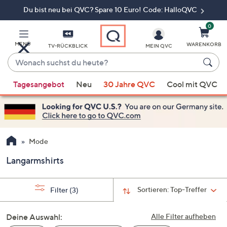
Du bist neu bei QVC? Spare 10 Euro! Code: HalloQVC
Zum
Hauptinhalt
springen
0
MENÜ
WARENKORB
TV-RÜCKBLICK
MEIN QVC
Wonach
suchst
Wenn
du
Tagesangebot
Neu
30 Jahre QVC
Cool mit QVC
Vorschläge
heute?
verfügbar
sind,
verwenden
Sie
Mode
die
Langarmshirts
Pfeiltasten
nach
oben
Sortieren:
Top-Treffer
Filter
(3)
und
nach
Deine Auswahl:
Alle Filter aufheben
unten