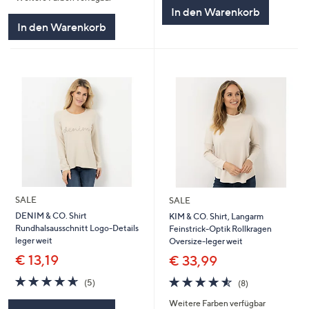
In den Warenkorb
In den Warenkorb
SALE
SALE
DENIM & CO. Shirt
KIM & CO. Shirt, Langarm
Rundhalsausschnitt Logo-Details
Feinstrick-Optik Rollkragen
leger weit
Oversize-leger weit
€ 13,19
€ 33,99
4.6
5
4.5
8
(5)
(8)
von
Bewertungen
von
Bewertungen
Weitere Farben verfügbar
5
5