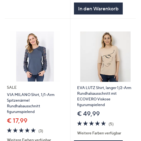
In den Warenkorb
SALE
EVA LUTZ Shirt, langer 1/2-Arm
Rundhalsausschnitt mit
VIA MILANO Shirt, 1/1-Arm
ECOVERO Viskose
Spitzenärmel
figurumspielend
Rundhalsausschnitt
figurumspielend
€ 49,99
€ 17,99
4.6
5
(5)
von
Bewertungen
4.7
3
(3)
Weitere Farben verfügbar
5
von
Bewertungen
Weitere Farben verfügbar
5