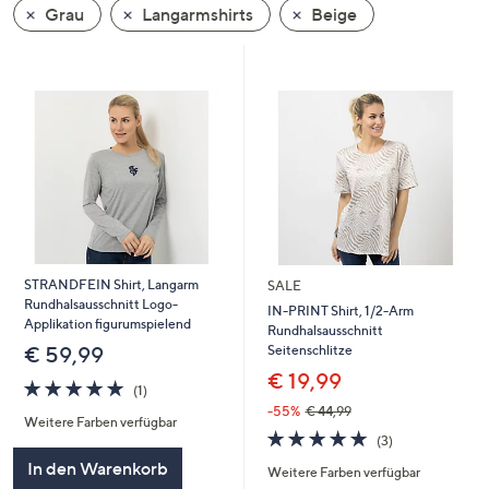
Grau
Langarmshirts
Beige
oder
wischen
Sie
auf
Touch-
Geräten
nach
links
bzw.
rechts,
um
STRANDFEIN Shirt, Langarm
SALE
Rundhalsausschnitt Logo-
diese
IN-PRINT Shirt, 1/2-Arm
Applikation figurumspielend
Rundhalsausschnitt
anzuzeigen.
Seitenschlitze
€ 59,99
€ 19,99
5.0
1
(1)
von
Bewertungen
-55%
€ 44,99
Weitere Farben verfügbar
5
5.0
3
(3)
von
Bewertungen
In den Warenkorb
Weitere Farben verfügbar
5