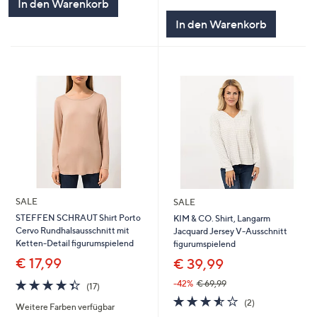
In den Warenkorb
In den Warenkorb
SALE
SALE
STEFFEN SCHRAUT Shirt Porto
KIM & CO. Shirt, Langarm
Cervo Rundhalsausschnitt mit
Jacquard Jersey V-Ausschnitt
Ketten-Detail figurumspielend
figurumspielend
€ 17,99
€ 39,99
4.3
17
-42%
€ 69,99
(17)
von
Bewertungen
3.5
2
(2)
Weitere Farben verfügbar
5
von
Bewertungen