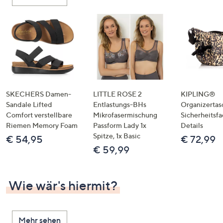
oder
wischen
Sie
auf
Touch-
Geräten
nach
links
SKECHERS Damen-
LITTLE ROSE 2
KIPLING®
bzw.
Sandale Lifted
Entlastungs-BHs
Organizertas
Comfort verstellbare
Mikrofasermischung
Sicherheitsf
rechts,
Riemen Memory Foam
Passform Lady 1x
Details
um
Spitze, 1x Basic
€ 54,95
€ 72,99
diese
€ 59,99
anzuzeigen.
Wie wär's hiermit?
Mehr sehen