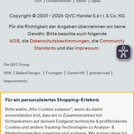
USA
Großbritannien
Italien
Japan
Copyright © 2001 - 2026 QVC Handel S.à r.l. & Co. KG
Für die Richtigkeit der Angaben übernehmen wir keine
Gewähr. Bitte beachte auch folgende
AGB
, die
Datenschutzbestimmungen
, die
Community
Standards
und das
Impressum
.
Die QVC Group
HSN
Ballard Designs
Frontgate
Garnet Hill
grandin road
Improvements
Für ein personalisiertes Shopping-Erlebnis
Bitte wähle „Alle Cookies zulassen“, wenn du damit
einverstanden bist, dass wir in Zusammenarbeit mit
Drittanbietern auf deinem Endgerät technische & profilbildende
Cookies und andere Tracking-Technologien zu Analyse- &
Marketingzwecken einsetzen und auslesen. Wir nutzen diese für