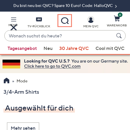
Du bist neu bei QVC? Spare 10 Euro! Code: HalloQVC
Zum
Hauptinhalt
springen
0
MENÜ
WARENKORB
TV-RÜCKBLICK
MEIN QVC
Wonach
suchst
Wenn
du
Tagesangebot
Neu
30 Jahre QVC
Cool mit QVC
Vorschläge
heute?
verfügbar
sind,
verwenden
Sie
Mode
die
3/4-Arm Shirts
Pfeiltasten
nach
Ausgewählt für dich
oben
und
nach
Mehr sehen
unten