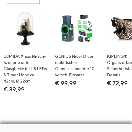
LUMIDA Xmas Hirsch-
GENIUS Nicer Dicer
KIPLING®
Szenerie unter
elektrischer
Organizertas
Glasglocke inkl. 8 LEDs
Gemüseschneider 10
Sicherheitsf
& Timer Höhe ca.
versch. Einsätze
Details
42cm, Ø 22cm
€ 99,99
€ 72,99
€ 39,99
Hilfeseiten,