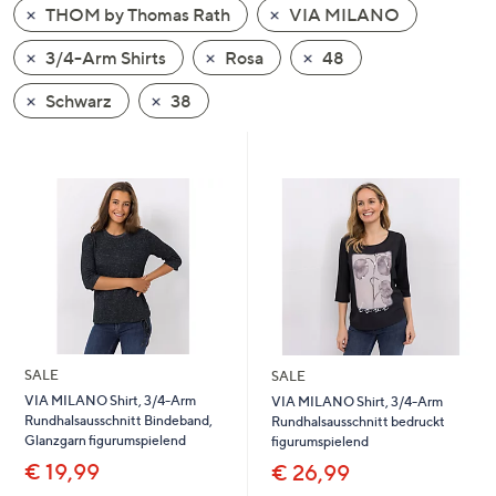
THOM by Thomas Rath
VIA MILANO
oder
wischen
3/4-Arm Shirts
Rosa
48
Sie
auf
Schwarz
38
Touch-
Geräten
nach
links
bzw.
rechts,
um
diese
anzuzeigen.
SALE
SALE
VIA MILANO Shirt, 3/4-Arm
VIA MILANO Shirt, 3/4-Arm
Rundhalsausschnitt Bindeband,
Rundhalsausschnitt bedruckt
Glanzgarn figurumspielend
figurumspielend
€ 19,99
€ 26,99