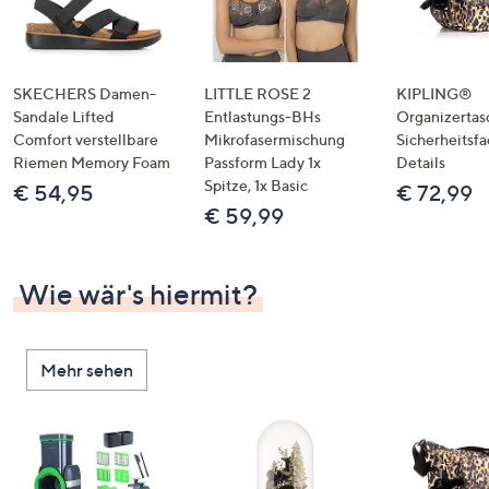
SKECHERS Damen-
LITTLE ROSE 2
KIPLING®
Sandale Lifted
Entlastungs-BHs
Organizertas
Comfort verstellbare
Mikrofasermischung
Sicherheitsf
Riemen Memory Foam
Passform Lady 1x
Details
Spitze, 1x Basic
€ 54,95
€ 72,99
€ 59,99
Wie wär's hiermit?
Mehr sehen