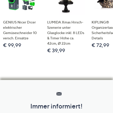
GENIUS Nicer Dicer
LUMIDA Xmas Hirsch-
KIPLING®
elektrischer
Szenerie unter
Organizertas
Gemüseschneider 10
Glasglocke inkl. 8 LEDs
Sicherheitsf
versch. Einsätze
& Timer Höhe ca.
Details
42cm, Ø 22cm
€ 99,99
€ 72,99
€ 39,99
Hilfeseiten,
Service
und
Immer informiert!
Unternehmensinformationen