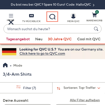
Du bist neu bei QVC? Spare 10 Euro! Code: HalloQVC
Zum
Hauptinhalt
springen
0
MENÜ
WARENKORB
TV-RÜCKBLICK
MEIN QVC
Wonach
suchst
Wenn
du
Tagesangebot
Neu
30 Jahre QVC
Cool mit QVC
Vorschläge
heute?
verfügbar
sind,
verwenden
Sie
Mode
die
3/4-Arm Shirts
Pfeiltasten
nach
oben
Sortieren:
Top-Treffer
Filter
(7)
und
nach
Deine Auswahl:
Alle Filter aufheben
unten