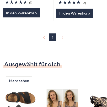
5.0
1
5.0
2
(1)
(2)
von
Bewertungen
von
Bewertungen
5
5
In den Warenkorb
In den Warenkorb
1
Ausgewählt für dich
Mehr sehen