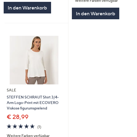
Weitere Farben verfügbar
5
In den Warenkorb
In den Warenkorb
SALE
STEFFEN SCHRAUT Shirt 3/4-
Arm Logo-Print mit ECOVERO
Viskose figurumspielend
€ 28,99
5.0
1
(1)
von
Bewertungen
Weitere Farben verfügbar
5