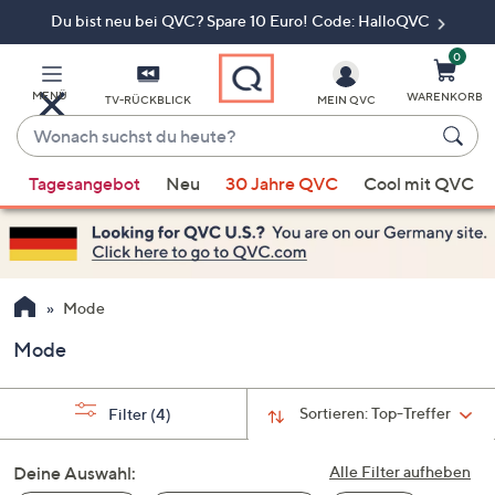
Du bist neu bei QVC? Spare 10 Euro! Code: HalloQVC
Zum
Hauptinhalt
springen
0
MENÜ
WARENKORB
TV-RÜCKBLICK
MEIN QVC
Wonach
suchst
Wenn
du
Tagesangebot
Neu
30 Jahre QVC
Cool mit QVC
Vorschläge
heute?
verfügbar
sind,
verwenden
Sie
Mode
die
Mode
Pfeiltasten
nach
oben
Sortieren:
Top-Treffer
Filter
(4)
und
nach
Deine Auswahl:
Alle Filter aufheben
unten