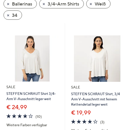
Ballerinas
3/4-Arm Shirts
Weiß
oder
wischen
34
Sie
auf
Touch-
Geräten
nach
links
bzw.
rechts,
um
diese
SALE
SALE
anzuzeigen.
STEFFEN SCHRAUT Shirt 3/4-
STEFFEN SCHRAUT Shirt, 3/4
Arm V-Ausschnitt leger weit
Arm V-Ausschnitt mit feinem
Kettendetail leger weit
€ 24,99
€ 19,99
3.7
10
(10)
von
Bewertungen
3.7
3
(3)
Weitere Farben verfügbar
5
von
Bewertungen