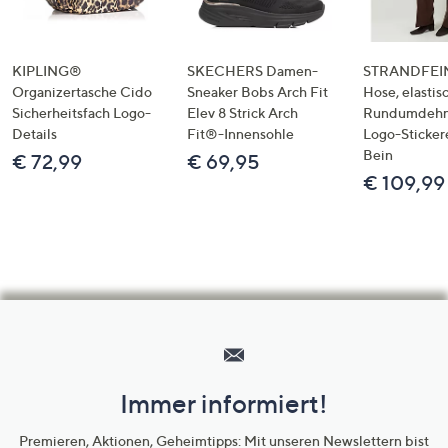
KIPLING®
SKECHERS Damen-
STRANDFEIN
Organizertasche Cido
Sneaker Bobs Arch Fit
Hose, elastis
Sicherheitsfach Logo-
Elev 8 Strick Arch
Rundumdeh
Details
Fit®-Innensohle
Logo-Sticker
Bein
€ 72,99
€ 69,95
€ 109,99
Hilfeseiten,
Service
und
Immer informiert!
Unternehmensinformationen
Premieren, Aktionen, Geheimtipps: Mit unseren Newslettern bist