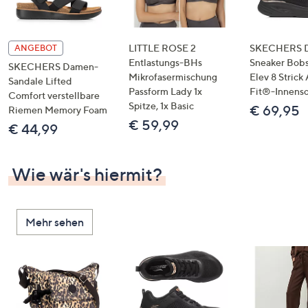
LITTLE ROSE 2
SKECHERS 
ANGEBOT
Entlastungs-BHs
Sneaker Bobs
SKECHERS Damen-
Mikrofasermischung
Elev 8 Strick
Sandale Lifted
Passform Lady 1x
Fit®-Innens
Comfort verstellbare
Spitze, 1x Basic
€ 69,95
Riemen Memory Foam
€ 59,99
€ 44,99
Wie wär's hiermit?
Mehr sehen