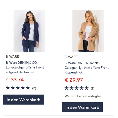
B-WARE
B-WARE
B-Ware DENIM & CO.
B-Ware DINE 'N' DANCE
Longcardigan offene Front
Cardigan, 1/1-Arm offene Front
aufgesetzte Taschen
Rippenstrick
€ 33,74
€ 29,97
5.0
2
5.0
1
(2)
(1)
von
Bewertungen
von
Bewertungen
Weitere Farben verfügbar
5
5
In den Warenkorb
In den Warenkorb