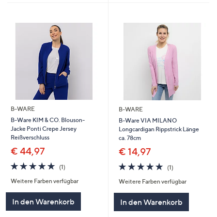
B-WARE
B-WARE
B-Ware KIM & CO. Blouson-
B-Ware VIA MILANO
Jacke Ponti Crepe Jersey
Longcardigan Rippstrick Länge
Reißverschluss
ca. 78cm
€ 44,97
€ 14,97
5.0
1
5.0
1
(1)
(1)
von
Bewertungen
von
Bewertungen
Weitere Farben verfügbar
Weitere Farben verfügbar
5
5
In den Warenkorb
In den Warenkorb