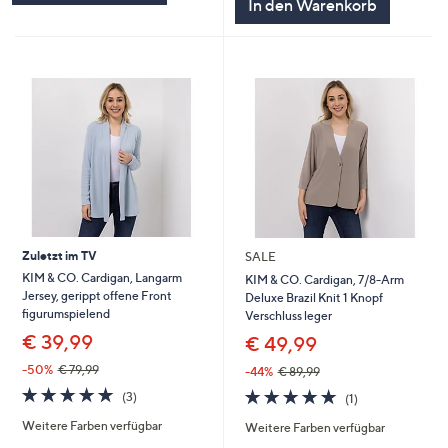
In den Warenkorb
Zuletzt im TV
SALE
KIM & CO. Cardigan, Langarm
KIM & CO. Cardigan, 7/8-Arm
Jersey, gerippt offene Front
Deluxe Brazil Knit 1 Knopf
figurumspielend
Verschluss leger
€ 39,99
€ 49,99
-50%
€ 79,99
-44%
€ 89,99
5.0
3
5.0
1
(3)
(1)
von
Bewertungen
von
Bewertungen
Weitere Farben verfügbar
5
Weitere Farben verfügbar
5