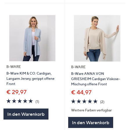
B-WARE
B-WARE
B-Ware KIM & CO. Cardigan,
B-Ware ANNA VON
Langarm Jersey, gerippt offene
GRIESHEIM Cardigan Viskose-
Front
Mischung offene Front
€ 29,97
€ 44,97
5.0
1
5.0
2
(1)
(2)
von
Bewertungen
von
Bewertungen
Weitere Farben verfügbar
5
5
In den Warenkorb
In den Warenkorb