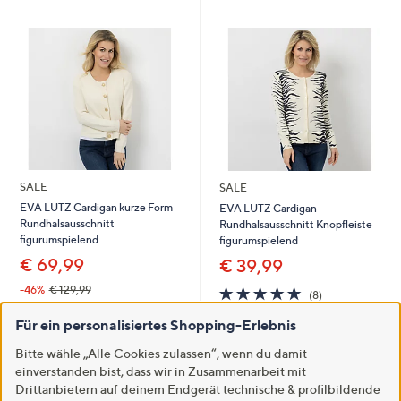
SALE
SALE
EVA LUTZ Cardigan kurze Form
EVA LUTZ Cardigan
Rundhalsausschnitt
Rundhalsausschnitt Knopfleiste
figurumspielend
figurumspielend
€ 69,99
€ 39,99
5.0
8
-46%
€ 129,99
(8)
von
Bewertungen
5.0
3
(3)
5
Für ein personalisiertes Shopping-Erlebnis
von
Bewertungen
In den Warenkorb
5
In den Warenkorb
Bitte wähle „Alle Cookies zulassen“, wenn du damit
einverstanden bist, dass wir in Zusammenarbeit mit
Drittanbietern auf deinem Endgerät technische & profilbildende