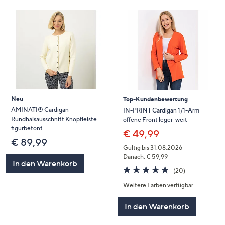
Neu
Top-Kundenbewertung
AMINATI® Cardigan
IN-PRINT Cardigan 1/1-Arm
Rundhalsausschnitt Knopfleiste
offene Front leger-weit
figurbetont
€ 49,99
€ 89,99
Gültig bis 31.08.2026
Danach: € 59,99
In den Warenkorb
4.7
20
(20)
von
Bewertungen
Weitere Farben verfügbar
5
In den Warenkorb