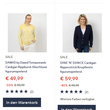
SALE
SALE
DAWID by Dawid Tomaszewski
DINE 'N' DANCE Cardigan
Cardigan Rippbund-Abschlüsse
Rippenstrick Knopfleiste
figurumspielend
figurumspielend
€ 49,99
€ 59,99
-50%
€ 99,99
-40%
€ 99,99
5.0
2
5.0
2
(2)
(2)
von
Bewertungen
von
Bewertungen
Weitere Farben verfügbar
5
5
In den Warenkorb
In den Warenkorb