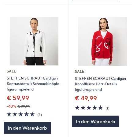
SALE
SALE
STEFFEN SCHRAUT Cardigan
STEFFEN SCHRAUT Cardigan
Kontrastdetails Schmuckknöpfe
Knopflleiste Herz-Details
figurumspielend
figurumspielend
€ 59,99
€ 49,99
5.0
1
-40%
€ 99,99
(1)
von
Bewertungen
5.0
2
(2)
5
von
Bewertungen
In den Warenkorb
5
In den Warenkorb