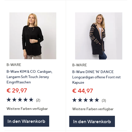
B-WARE
B-WARE
B-Ware KIM & CO. Cardigan,
B-Ware DINE 'N' DANCE
Langarm Soft Touch Jersey
Longcardigan offene Front mit
Eingrifftaschen
Kapuze
€ 29,97
€ 44,97
5.0
2
5.0
3
(2)
(3)
von
Bewertungen
von
Bewertungen
Weitere Farben verfügbar
Weitere Farben verfügbar
5
5
In den Warenkorb
In den Warenkorb