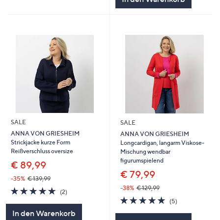
SALE
SALE
ANNA VON GRIESHEIM
ANNA VON GRIESHEIM
Strickjacke kurze Form
Longcardigan, langarm Viskose-
Reißverschluss oversize
Mischung wendbar
figurumspielend
€ 89,99
€ 79,99
-35%
€ 139,99
-38%
€ 129,99
5.0
2
(2)
von
Bewertungen
5.0
5
(5)
5
von
Bewertungen
In den Warenkorb
5