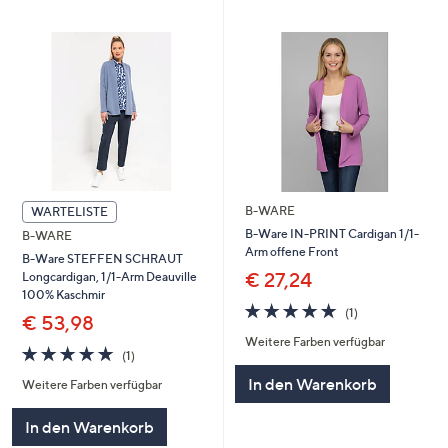
B-WARE
WARTELISTE
B-Ware IN-PRINT Cardigan 1/1-
B-WARE
Arm offene Front
B-Ware STEFFEN SCHRAUT
€ 27,24
Longcardigan, 1/1-Arm Deauville
100% Kaschmir
5.0
1
(1)
€ 53,98
von
Bewertungen
Weitere Farben verfügbar
5
5.0
1
(1)
von
Bewertungen
In den Warenkorb
Weitere Farben verfügbar
5
In den Warenkorb