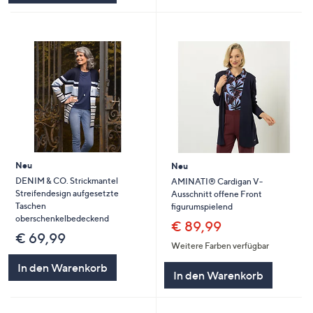
Neu
Neu
DENIM & CO. Strickmantel
AMINATI® Cardigan V-
Streifendesign aufgesetzte
Ausschnitt offene Front
Taschen
figurumspielend
oberschenkelbedeckend
€ 89,99
€ 69,99
Weitere Farben verfügbar
In den Warenkorb
In den Warenkorb