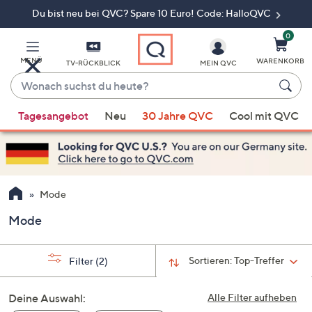
Du bist neu bei QVC? Spare 10 Euro! Code: HalloQVC
Zum
Hauptinhalt
springen
0
MENÜ
WARENKORB
TV-RÜCKBLICK
MEIN QVC
Wonach
suchst
Wenn
du
Tagesangebot
Neu
30 Jahre QVC
Cool mit QVC
Vorschläge
heute?
verfügbar
sind,
verwenden
Sie
Mode
die
Mode
Pfeiltasten
nach
oben
Sortieren:
Top-Treffer
Filter
(2)
und
nach
Deine Auswahl:
Alle Filter aufheben
unten