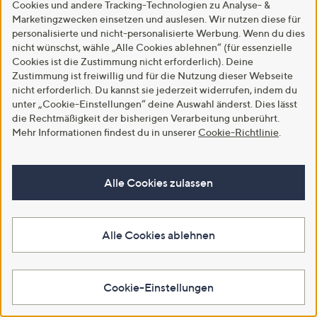
Cookies und andere Tracking-Technologien zu Analyse- &
Marketingzwecken einsetzen und auslesen. Wir nutzen diese für
personalisierte und nicht-personalisierte Werbung. Wenn du dies
nicht wünschst, wähle „Alle Cookies ablehnen“ (für essenzielle
Cookies ist die Zustimmung nicht erforderlich). Deine
Zustimmung ist freiwillig und für die Nutzung dieser Webseite
nicht erforderlich. Du kannst sie jederzeit widerrufen, indem du
unter „Cookie-Einstellungen“ deine Auswahl änderst. Dies lässt
die Rechtmäßigkeit der bisherigen Verarbeitung unberührt.
Mehr Informationen findest du in unserer
Cookie-Richtlinie
.
SALE
STRANDFEIN Cardigan
Rundhalsausschnitt
STRANDFEIN Cardigan 1/1-Arm
Schmuckknöpfe figurumspielend
Rundhalsausschnitt Ziernähte
Alle Cookies zulassen
figurumspielend
€ 99,99
€ 74,99
5.0
3
(3)
von
Bewertungen
-42%
€ 129,99
5
Alle Cookies ablehnen
5.0
2
In den Warenkorb
(2)
von
Bewertungen
5
In den Warenkorb
Cookie-Einstellungen