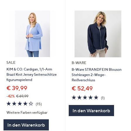
SALE
B-WARE
KIM & CO. Cardigan, 1/1-Arm
B-Ware STRANDFEIN Blouson
Brazil Knit Jersey Seitenschlitze
Stehkragen 2-Wege-
figurumspielend
Reißverschluss
€ 39,99
€ 52,49
5.0
1
-42%
€ 69,99
(1)
von
Bewertungen
4.3
15
(15)
5
von
Bewertungen
In den Warenkorb
Weitere Farben verfügbar
5
In den Warenkorb