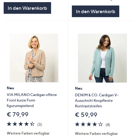
5
In den Warenkorb
In den Warenkorb
Neu
Neu
VIA MILANO Cardigan offene
DENIM & CO. Cardigan V-
Front kurze Form
Ausschnitt Knopfleiste
figurumspielend
Kontraststreifen
€ 79,99
€ 59,99
4.3
3
4.2
4
(3)
(4)
von
Bewertungen
von
Bewertungen
Weitere Farben verfügbar
Weitere Farben verfügbar
5
5