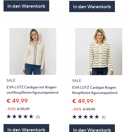
In den Warenkorb
In den Warenkorb
SALE
SALE
EVA LUTZ Cardigan mit Kragen
EVA LUTZ Cardigan Kragen
und Knopfleiste figurumspielend
Knopfleiste figurumspielend
€ 49,99
€ 49,99
-50%
€ 99,99
-50%
€ 99,99
5.0
1
5.0
1
(1)
(1)
von
Bewertungen
von
Bewertungen
5
5
In den Warenkorb
In den Warenkorb