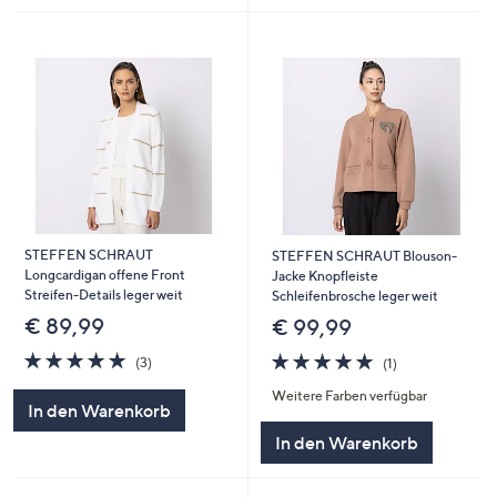
STEFFEN SCHRAUT
STEFFEN SCHRAUT Blouson-
Longcardigan offene Front
Jacke Knopfleiste
Streifen-Details leger weit
Schleifenbrosche leger weit
€ 89,99
€ 99,99
5.0
3
5.0
1
(3)
(1)
von
Bewertungen
von
Bewertungen
Weitere Farben verfügbar
5
5
In den Warenkorb
In den Warenkorb