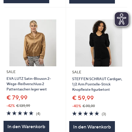
SALE
SALE
EVA LUTZ Satin-Blouson 2-
STEFFEN SCHRAUT Cardigan,
Wege-Reißverschluss 2
1/2 Arm Pointelle-Strick
Pattentaschen leger weit
Knopfleiste figurbetont
€ 79,99
€ 59,99
-42%
€ 139,99
-40%
€ 99,99
5.0
4
5.0
3
(4)
(3)
von
Bewertungen
von
Bewertungen
5
5
In den Warenkorb
In den Warenkorb