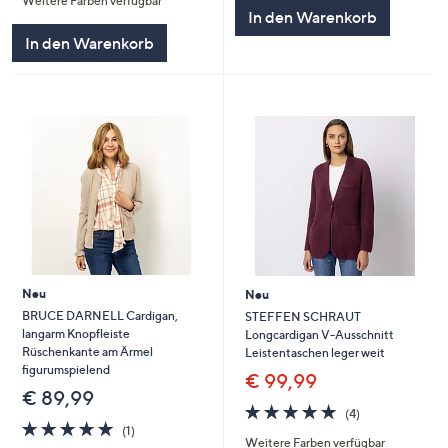
Weitere Farben verfügbar
5
In den Warenkorb
In den Warenkorb
Neu
Neu
BRUCE DARNELL Cardigan,
STEFFEN SCHRAUT
langarm Knopfleiste
Longcardigan V-Ausschnitt
Rüschenkante am Ärmel
Leistentaschen leger weit
figurumspielend
€ 99,99
€ 89,99
4.8
4
(4)
5.0
1
von
Bewertungen
(1)
Weitere Farben verfügbar
von
Bewertungen
5