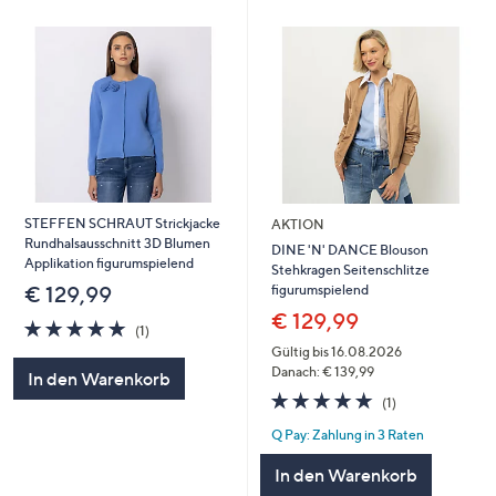
STEFFEN SCHRAUT Strickjacke
AKTION
Rundhalsausschnitt 3D Blumen
DINE 'N' DANCE Blouson
Applikation figurumspielend
Stehkragen Seitenschlitze
figurumspielend
€ 129,99
€ 129,99
5.0
1
(1)
von
Bewertungen
Gültig bis 16.08.2026
5
Danach: € 139,99
In den Warenkorb
5.0
1
(1)
von
Bewertungen
Q Pay: Zahlung in 3 Raten
5
In den Warenkorb