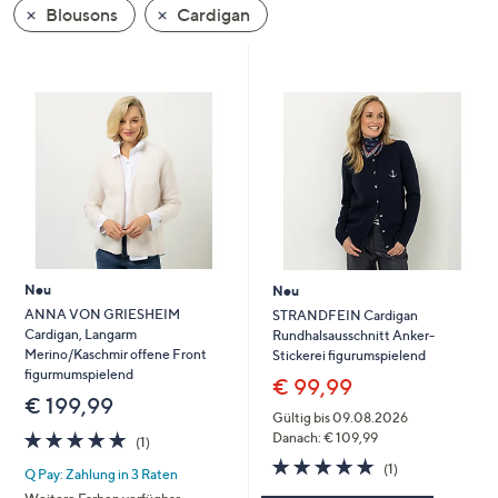
Blousons
Cardigan
oder
wischen
Sie
auf
Touch-
Geräten
nach
links
bzw.
rechts,
um
Neu
Neu
diese
ANNA VON GRIESHEIM
STRANDFEIN Cardigan
Cardigan, Langarm
Rundhalsausschnitt Anker-
anzuzeigen.
Merino/Kaschmir offene Front
Stickerei figurumspielend
figurmumspielend
€ 99,99
€ 199,99
Gültig bis 09.08.2026
5.0
1
Danach: € 109,99
(1)
von
Bewertungen
5.0
1
(1)
Q Pay: Zahlung in 3 Raten
5
von
Bewertungen