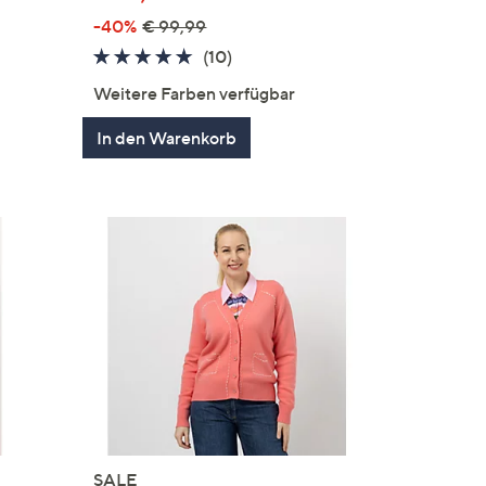
-40%
€ 99,99
4.7
10
(10)
von
Bewertungen
Weitere Farben verfügbar
5
In den Warenkorb
SALE