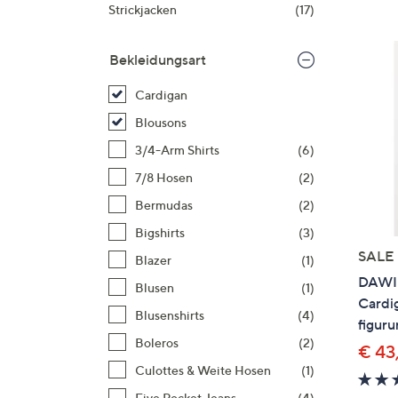
Si
Strickjacken
(17)
au
T
Bekleidungsart
G
n
Cardigan
li
Blousons
b
3/4-Arm Shirts
(6)
re
7/8 Hosen
(2)
u
di
Bermudas
(2)
an
Bigshirts
(3)
SALE
Blazer
(1)
DAWID
Blusen
(1)
Cardig
Blusenshirts
(4)
figur
Boleros
(2)
€ 43
Culottes & Weite Hosen
(1)
Five Pocket Jeans
(4)