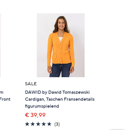
SALE
rm
DAWID by Dawid Tomaszewski
Front
Cardigan, Taschen Fransendetails
figurumspielend
€ 39,99
5.0
3
(3)