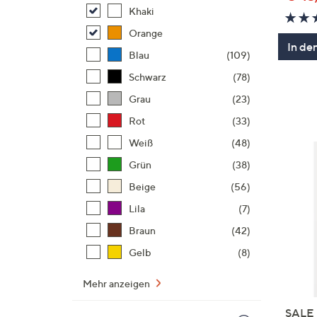
Khaki
Orange
In de
Blau
(109)
Schwarz
(78)
Grau
(23)
Rot
(33)
Weiß
(48)
Grün
(38)
Beige
(56)
Lila
(7)
Braun
(42)
Gelb
(8)
Mehr anzeigen
SALE