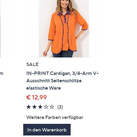
SALE
rm
IN-PRINT Cardigan, 3/4-Arm V-
Ausschnitt Seitenschlitze
elastische Ware
€ 12,99
2.7
3
(3)
gen
von
Bewertungen
Weitere Farben verfügbar
5
In den Warenkorb