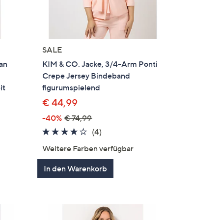
SALE
an
KIM & CO. Jacke, 3/4-Arm Ponti
Crepe Jersey Bindeband
it
figurumspielend
€ 44,99
-40%
€ 74,99
en
4.0
4
(4)
von
Bewertungen
Weitere Farben verfügbar
5
In den Warenkorb