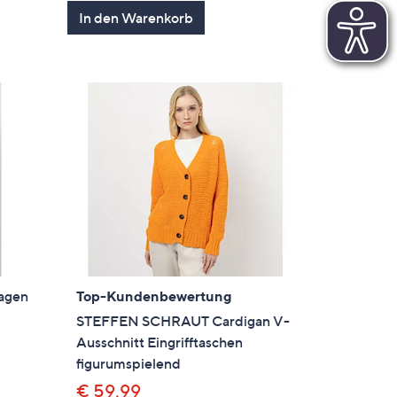
en
von
Bewertungen
In den Warenkorb
5
agen
Top-Kundenbewertung
STEFFEN SCHRAUT Cardigan V-
Ausschnitt Eingrifftaschen
figurumspielend
€ 59,99
en