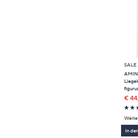
SALE
AMINA
Liege
figur
€ 44
Weite
In de