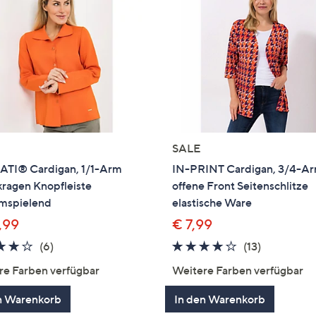
SALE
TI® Cardigan, 1/1-Arm
IN-PRINT Cardigan, 3/4-A
kragen Knopfleiste
offene Front Seitenschlitze
umspielend
elastische Ware
,99
€ 7,99
3.8
6
3.7
13
(6)
(13)
von
Bewertungen
von
Bewertun
re Farben verfügbar
Weitere Farben verfügbar
5
5
n Warenkorb
In den Warenkorb