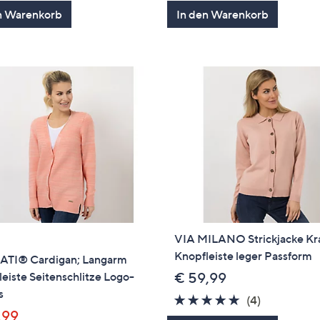
von
Bewertungen
von
Bewertung
n Warenkorb
In den Warenkorb
5
5
VIA MILANO Strickjacke Kr
Knopfleiste leger Passform
TI® Cardigan; Langarm
eiste Seitenschlitze Logo-
€ 59,99
s
5.0
4
(4)
,99
von
Bewertung