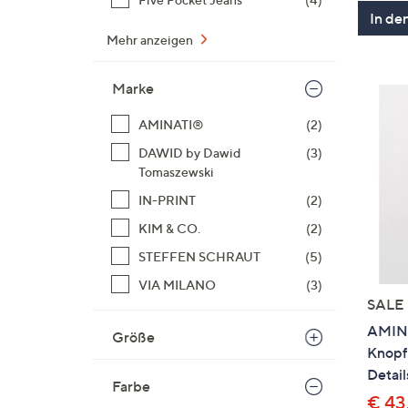
In de
Mehr anzeigen
Marke
AMINATI®
(2)
DAWID by Dawid
(3)
Tomaszewski
IN-PRINT
(2)
KIM & CO.
(2)
STEFFEN SCHRAUT
(5)
VIA MILANO
(3)
SALE
AMINA
Größe
Knopfl
Detail
Farbe
€ 43