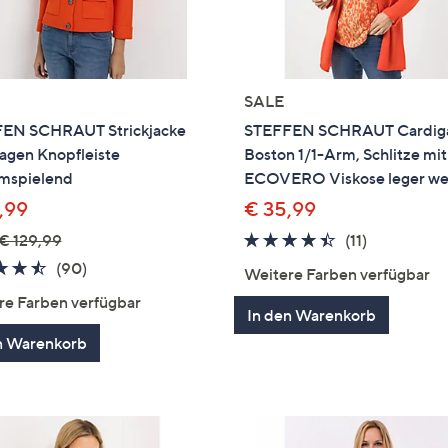
SALE
EN SCHRAUT Strickjacke
STEFFEN SCHRAUT Cardig
agen Knopfleiste
Boston 1/1-Arm, Schlitze mit
umspielend
ECOVERO Viskose leger we
,99
€ 35,99
4.4
11
€ 129,99
(11)
von
Bewertung
4.5
90
(90)
Weitere Farben verfügbar
5
von
Bewertungen
re Farben verfügbar
5
In den Warenkorb
n Warenkorb