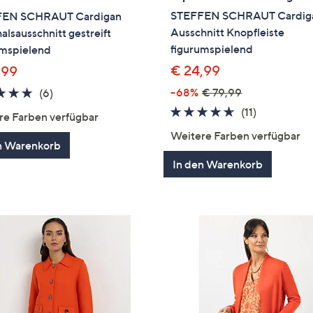
STEFFEN SCHRAUT Cardig
FEN SCHRAUT Cardigan
Ausschnitt Knopfleiste
lsausschnitt gestreift
figurumspielend
umspielend
€ 24,99
,99
4.7
6
-68%
€ 79,99
(6)
von
Bewertungen
4.5
11
(11)
re Farben verfügbar
5
von
Bewertung
Weitere Farben verfügbar
5
n Warenkorb
In den Warenkorb