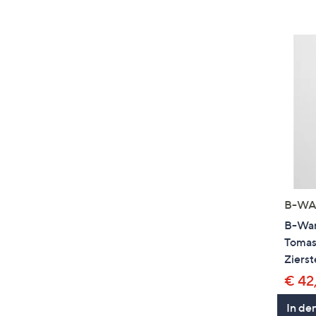
B-WA
B-War
Tomas
Ziers
€ 42
In de