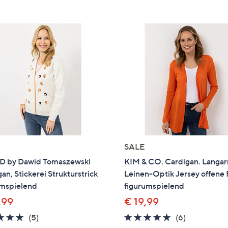
e
f
ouch-
eräten
ach
nks
zw.
chts,
m
ese
zuzeigen.
SALE
 by Dawid Tomaszewski
KIM & CO. Cardigan. Langa
an, Stickerei Strukturstrick
Leinen-Optik Jersey offene 
umspielend
figurumspielend
,99
€ 19,99
5.0
5
5.0
6
(5)
(6)