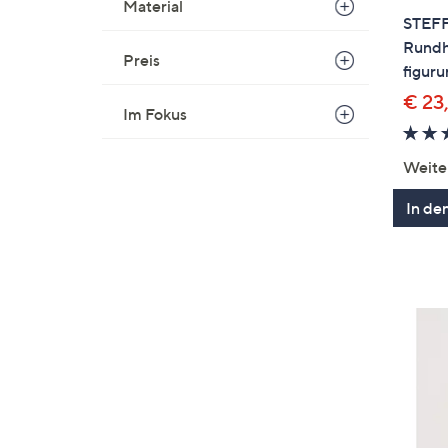
Material
STEF
Rundha
Preis
figur
€ 23
Im Fokus
Weite
In de