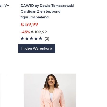
an V-
DAWID by Dawid Tomaszewski
Cardigan Ziersteppung
figurumspielend
€ 59,99
-45%
€ 109,99
4.5
2
(2)
en
von
Bewertungen
In den Warenkorb
5