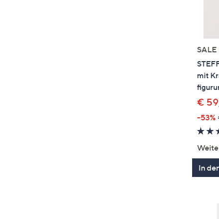
SALE
STEFF
mit Kr
figur
€ 59
-53%
Weite
In de