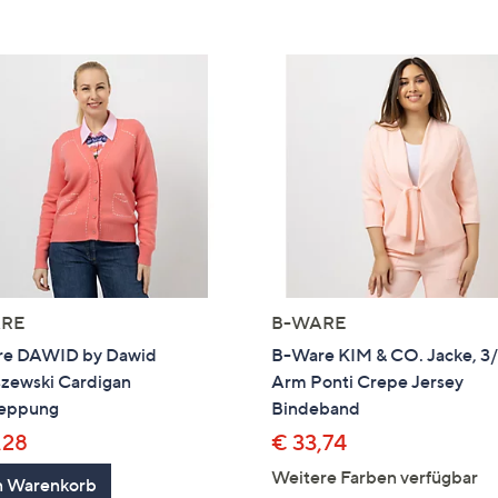
RE
B-WARE
e DAWID by Dawid
B-Ware KIM & CO. Jacke, 3
zewski Cardigan
Arm Ponti Crepe Jersey
teppung
Bindeband
,28
€ 33,74
Weitere Farben verfügbar
n Warenkorb