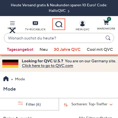
Heute Versand gratis & Neukunden sparen 10 Euro! Code:
Zum
Hauptinhalt
HalloQVC
springen
0
MENÜ
WARENKORB
TV-RÜCKBLICK
MEIN QVC
Wonach
suchst
Wenn
du
Tagesangebot
Neu
30 Jahre QVC
Cool mit QVC
Vorschläge
heute?
verfügbar
sind,
verwenden
Sie
Mode
die
Mode
Pfeiltasten
nach
oben
Sortieren:
Top-Treffer
Filter
(6)
und
nach
Alle Filter aufheben