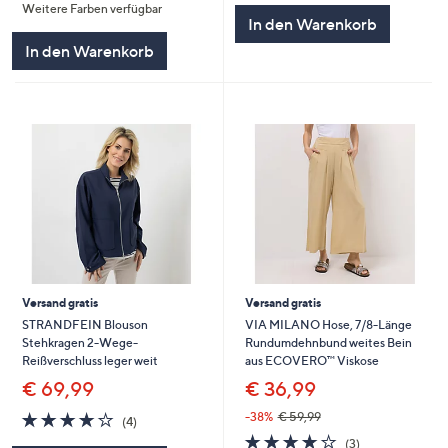
Weitere Farben verfügbar
5
5
In den Warenkorb
In den Warenkorb
Versand gratis
Versand gratis
STRANDFEIN Blouson
VIA MILANO Hose, 7/8-Länge
Stehkragen 2-Wege-
Rundumdehnbund weites Bein
Reißverschluss leger weit
aus ECOVERO™ Viskose
€ 69,99
€ 36,99
3.8
4
-38%
€ 59,99
(4)
von
Bewertungen
3.7
3
(3)