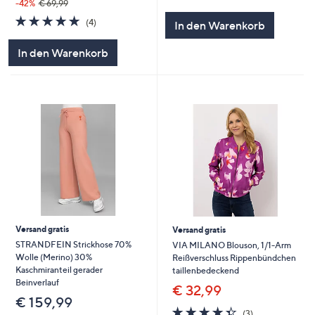
von
Bewertungen
-42%
€ 69,99
5
5.0
4
(4)
In den Warenkorb
von
Bewertungen
5
In den Warenkorb
Versand gratis
Versand gratis
STRANDFEIN Strickhose 70%
VIA MILANO Blouson, 1/1-Arm
Wolle (Merino) 30%
Reißverschluss Rippenbündchen
Kaschmiranteil gerader
taillenbedeckend
Beinverlauf
€ 32,99
€ 159,99
4.3
3
(3)