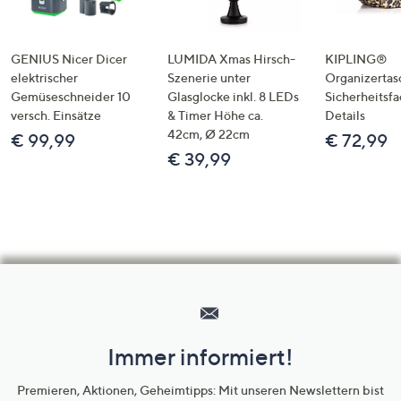
GENIUS Nicer Dicer
LUMIDA Xmas Hirsch-
KIPLING®
elektrischer
Szenerie unter
Organizertas
Gemüseschneider 10
Glasglocke inkl. 8 LEDs
Sicherheitsf
versch. Einsätze
& Timer Höhe ca.
Details
42cm, Ø 22cm
€ 99,99
€ 72,99
€ 39,99
Hilfeseiten,
Service
und
Immer informiert!
Unternehmensinformationen
Premieren, Aktionen, Geheimtipps: Mit unseren Newslettern bist