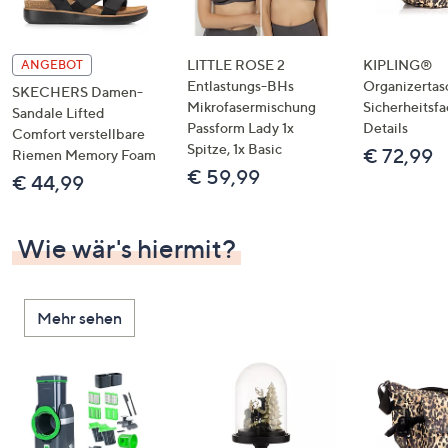
LITTLE ROSE 2
KIPLING®
ANGEBOT
Entlastungs-BHs
Organizertas
SKECHERS Damen-
Mikrofasermischung
Sicherheitsf
Sandale Lifted
Passform Lady 1x
Details
Comfort verstellbare
Spitze, 1x Basic
€ 72,99
Riemen Memory Foam
€ 59,99
€ 44,99
Wie wär's hiermit?
Mehr sehen