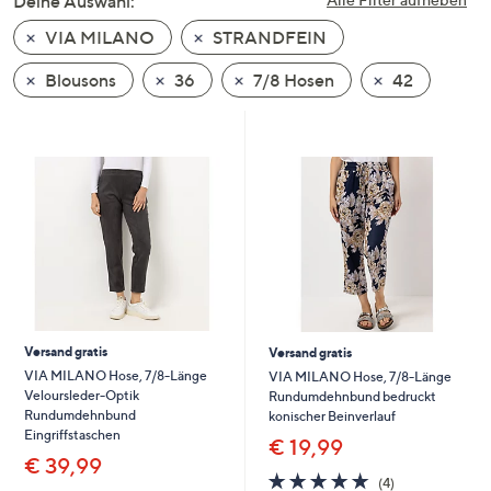
Deine Auswahl:
unten
VIA MILANO
STRANDFEIN
oder
wischen
Blousons
36
7/8 Hosen
42
Sie
auf
Touch-
Geräten
nach
links
bzw.
rechts,
um
diese
Versand gratis
Versand gratis
anzuzeigen.
VIA MILANO Hose, 7/8-Länge
VIA MILANO Hose, 7/8-Länge
Veloursleder-Optik
Rundumdehnbund bedruckt
Rundumdehnbund
konischer Beinverlauf
Eingriffstaschen
€ 19,99
€ 39,99
5.0
4
(4)