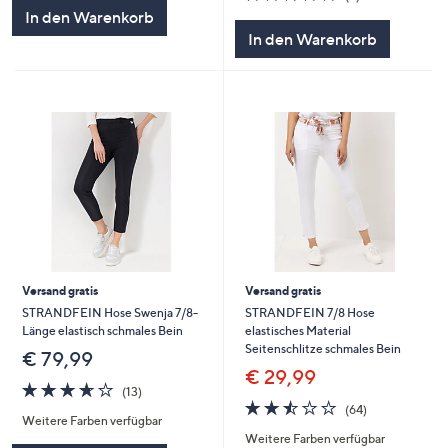
5
von
Bewertungen
In den Warenkorb
5
In den Warenkorb
Versand gratis
Versand gratis
STRANDFEIN Hose Swenja 7/8-
STRANDFEIN 7/8 Hose
Länge elastisch schmales Bein
elastisches Material
Seitenschlitze schmales Bein
€ 79,99
€ 29,99
3.6
13
(13)
von
Bewertungen
2.5
64
(64)
Weitere Farben verfügbar
5
von
Bewertungen
Weitere Farben verfügbar
5