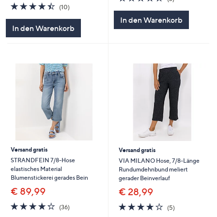
4.4
10
von
Bewertungen
(10)
von
Bewertungen
5
In den Warenkorb
5
In den Warenkorb
Versand gratis
Versand gratis
STRANDFEIN 7/8-Hose
VIA MILANO Hose, 7/8-Länge
elastisches Material
Rundumdehnbund meliert
Blumenstickerei gerades Bein
gerader Beinverlauf
€ 89,99
€ 28,99
4.2
36
4.0
5
(36)
(5)
von
Bewertungen
von
Bewertungen