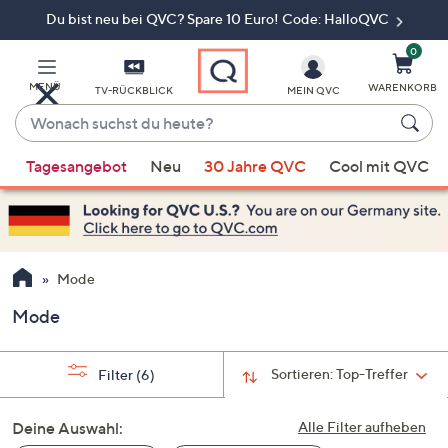
Du bist neu bei QVC? Spare 10 Euro! Code: HalloQVC
Zum
Hauptinhalt
springen
0
MENÜ
WARENKORB
TV-RÜCKBLICK
MEIN QVC
Wonach
suchst
Wenn
du
Tagesangebot
Neu
30 Jahre QVC
Cool mit QVC
Vorschläge
heute?
verfügbar
sind,
verwenden
Sie
Mode
die
Mode
Pfeiltasten
nach
oben
Sortieren:
Top-Treffer
Filter
(6)
und
nach
Deine Auswahl:
Alle Filter aufheben
unten