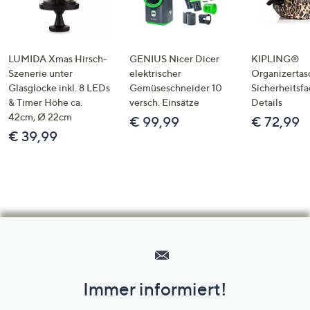
LUMIDA Xmas Hirsch-
GENIUS Nicer Dicer
KIPLING®
Szenerie unter
elektrischer
Organizertas
Glasglocke inkl. 8 LEDs
Gemüseschneider 10
Sicherheitsf
& Timer Höhe ca.
versch. Einsätze
Details
42cm, Ø 22cm
€ 99,99
€ 72,99
€ 39,99
Hilfeseiten,
Service
und
Immer informiert!
Unternehmensinformationen