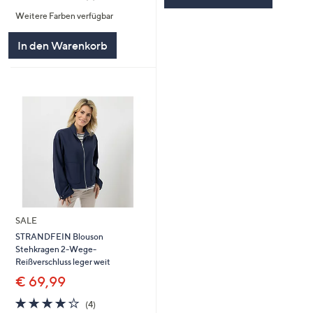
von
Bewertungen
Weitere Farben verfügbar
5
In den Warenkorb
SALE
STRANDFEIN Blouson
Stehkragen 2-Wege-
Reißverschluss leger weit
€ 69,99
3.8
4
(4)
von
Bewertungen