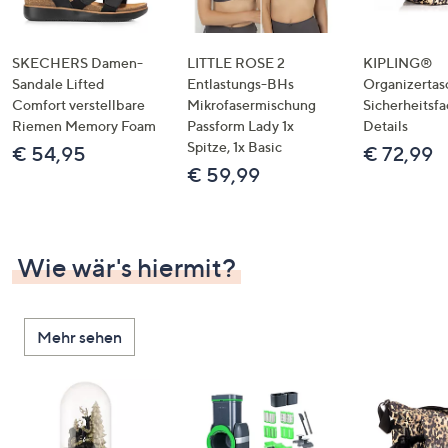
SKECHERS Damen-
LITTLE ROSE 2
KIPLING®
Sandale Lifted
Entlastungs-BHs
Organizertas
Comfort verstellbare
Mikrofasermischung
Sicherheitsf
Riemen Memory Foam
Passform Lady 1x
Details
Spitze, 1x Basic
€ 54,95
€ 72,99
€ 59,99
Wie wär's hiermit?
Mehr sehen