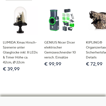
LUMIDA Xmas Hirsch-
GENIUS Nicer Dicer
KIPLING®
Szenerie unter
elektrischer
Organizertas
Glasglocke inkl. 8 LEDs
Gemüseschneider 10
Sicherheitsf
& Timer Höhe ca.
versch. Einsätze
Details
42cm, Ø 22cm
€ 99,99
€ 72,99
€ 39,99
Hilfeseiten,