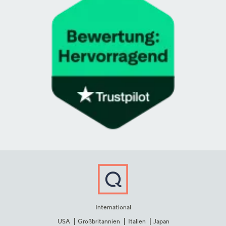
International
USA
Großbritannien
Italien
Japan