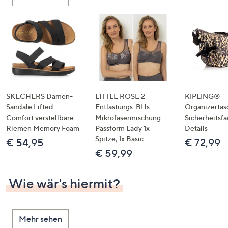
oder
wischen
Sie
auf
Touch-
Geräten
nach
links
SKECHERS Damen-
LITTLE ROSE 2
KIPLING®
bzw.
Sandale Lifted
Entlastungs-BHs
Organizertas
Comfort verstellbare
Mikrofasermischung
Sicherheitsf
rechts,
Riemen Memory Foam
Passform Lady 1x
Details
um
Spitze, 1x Basic
€ 54,95
€ 72,99
diese
€ 59,99
anzuzeigen.
Wie wär's hiermit?
Mehr sehen