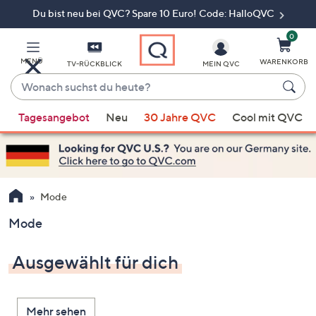
Du bist neu bei QVC? Spare 10 Euro! Code: HalloQVC
Zum
Hauptinhalt
springen
0
MENÜ
WARENKORB
TV-RÜCKBLICK
MEIN QVC
Wonach
suchst
Wenn
du
Tagesangebot
Neu
30 Jahre QVC
Cool mit QVC
Vorschläge
heute?
verfügbar
sind,
verwenden
Sie
Mode
die
Mode
Pfeiltasten
nach
Ausgewählt für dich
oben
und
nach
Mehr sehen
unten