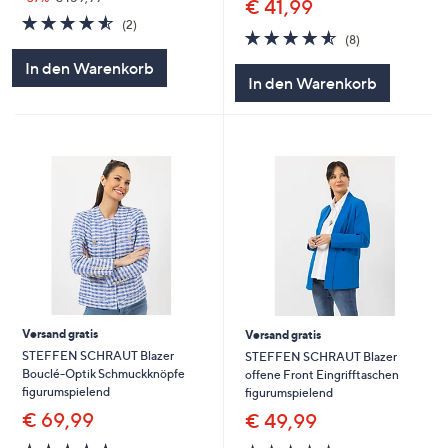
€ 41,99
4.5
2
(2)
4.5
8
von
Bewertungen
(8)
von
Bewertungen
5
In den Warenkorb
5
In den Warenkorb
Versand gratis
Versand gratis
STEFFEN SCHRAUT Blazer
STEFFEN SCHRAUT Blazer
Bouclé-Optik Schmuckknöpfe
offene Front Eingrifftaschen
figurumspielend
figurumspielend
€ 69,99
€ 49,99
4.5
8
4.5
4