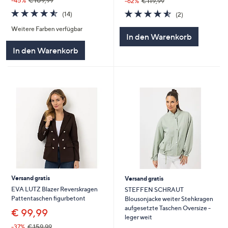
-45%
€ 109,99
-62%
€ 119,99
4.5
14
4.5
2
(14)
(2)
von
Bewertungen
von
Bewertungen
Weitere Farben verfügbar
5
5
In den Warenkorb
In den Warenkorb
Versand gratis
Versand gratis
EVA LUTZ Blazer Reverskragen
STEFFEN SCHRAUT
Pattentaschen figurbetont
Blousonjacke weiter Stehkragen
aufgesetzte Taschen Oversize -
€ 99,99
leger weit
-37%
€ 159,99