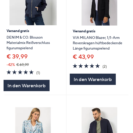
Versand gratis
Versand gratis
DENIM & CO. Blouson
VIA MILANO Blazer, 1/1-Arm
Materialmix Reißverschluss
Reverskragen hüftbedeckende
figurumspielend
Länge figurumspielend
€ 39,99
€ 43,99
5.0
2
-42%
€ 69,99
(2)
von
Bewertungen
5.0
1
(1)
5
von
Bewertungen
In den Warenkorb
5
In den Warenkorb