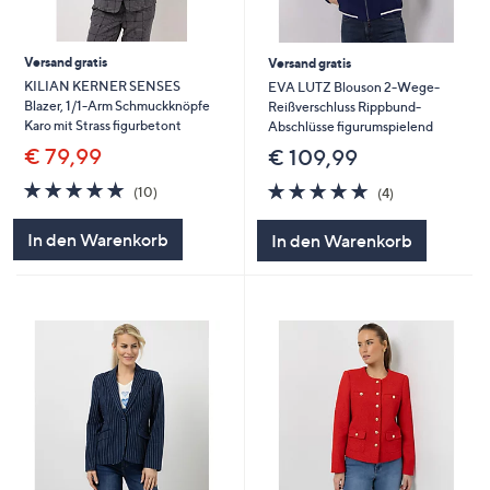
Versand gratis
Versand gratis
KILIAN KERNER SENSES
EVA LUTZ Blouson 2-Wege-
Blazer, 1/1-Arm Schmuckknöpfe
Reißverschluss Rippbund-
Karo mit Strass figurbetont
Abschlüsse figurumspielend
€ 79,99
€ 109,99
4.8
10
4.8
4
(10)
(4)
von
Bewertungen
von
Bewertungen
5
5
In den Warenkorb
In den Warenkorb