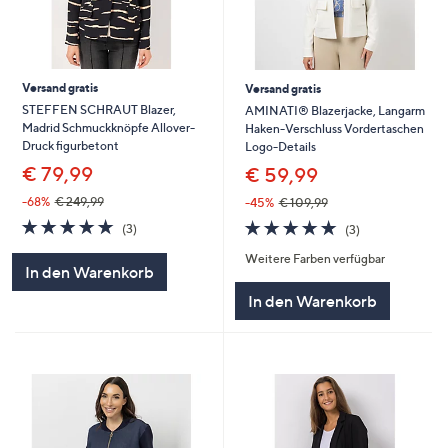
Versand gratis
Versand gratis
STEFFEN SCHRAUT Blazer,
AMINATI® Blazerjacke, Langarm
Madrid Schmuckknöpfe Allover-
Haken-Verschluss Vordertaschen
Druck figurbetont
Logo-Details
€ 79,99
€ 59,99
-68%
€ 249,99
-45%
€ 109,99
5.0
3
5.0
3
(3)
(3)
von
Bewertungen
von
Bewertungen
Weitere Farben verfügbar
5
5
In den Warenkorb
In den Warenkorb