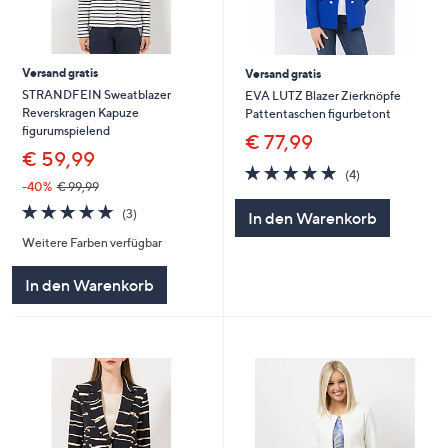
Versand gratis
Versand gratis
STRANDFEIN Sweatblazer
EVA LUTZ Blazer Zierknöpfe
Reverskragen Kapuze
Pattentaschen figurbetont
figurumspielend
€ 77,99
€ 59,99
5.0
4
(4)
von
Bewertungen
-40%
€ 99,99
5
5.0
3
(3)
In den Warenkorb
von
Bewertungen
Weitere Farben verfügbar
5
In den Warenkorb