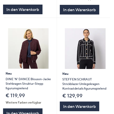
von
Bewertungen
von
Bewertungen
5
5
In den Warenkorb
In den Warenkorb
Neu
Neu
DINE 'N' DANCE Blouson-Jacke
STEFFEN SCHRAUT
Stehkragen Struktur-Stepp
Strickblazer Umlegekragen
figurumspielend
Kontrastdetails figurumspielend
€ 119,99
€ 129,99
Weitere Farben verfügbar
In den Warenkorb
In den Warenkorb