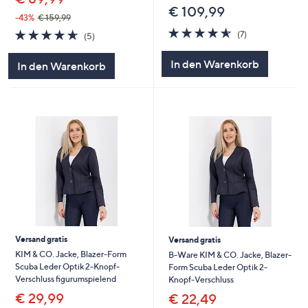
€ 109,99
-43%
€ 159,99
4.6
7
4.6
5
(7)
(5)
von
Bewertungen
von
Bewertungen
5
5
In den Warenkorb
In den Warenkorb
Versand gratis
Versand gratis
KIM & CO. Jacke, Blazer-Form
B-Ware KIM & CO. Jacke, Blazer-
Scuba Leder Optik 2-Knopf-
Form Scuba Leder Optik 2-
Verschluss figurumspielend
Knopf-Verschluss
€ 29,99
€ 22,49