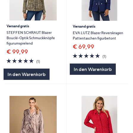
Versand gratis
Versand gratis
STEFFEN SCHRAUT Blazer
EVA LUTZ Blazer Reverskragen
Bouclé-Optik Schmuckknöpfe
Pattentaschen figurbetont
figurumspielend
€ 69,99
€ 99,99
5.0
1
(1)
5.0
1
von
Bewertungen
(1)
von
Bewertungen
5
In den Warenkorb
5
In den Warenkorb