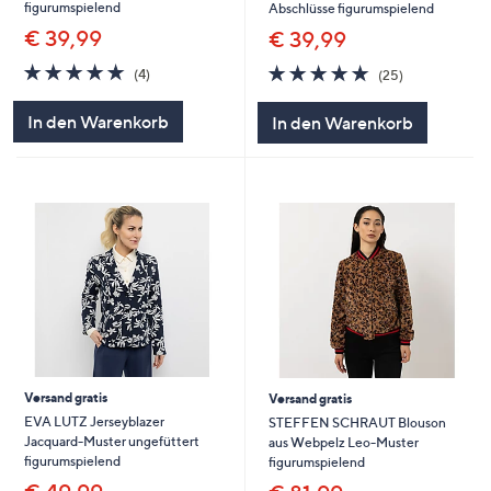
figurumspielend
Abschlüsse figurumspielend
€ 39,99
€ 39,99
4.8
4
4.7
25
(4)
(25)
von
Bewertungen
von
Bewertungen
5
5
In den Warenkorb
In den Warenkorb
Versand gratis
Versand gratis
EVA LUTZ Jerseyblazer
STEFFEN SCHRAUT Blouson
Jacquard-Muster ungefüttert
aus Webpelz Leo-Muster
figurumspielend
figurumspielend