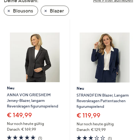
Deine Auswahl:
unten
Blousons
Blazer
oder
wischen
Sie
auf
Touch-
Geräten
nach
links
bzw.
rechts,
um
Neu
Neu
diese
ANNA VON GRIESHEIM
STRANDFEIN Blazer, Langarm
Jersey-Blazer, langarm
Reverskragen Pattentaschen
anzuzeigen.
Reverskragen figurumspielend
figurumspielend
€ 149,99
€ 119,99
Nur noch heute gültig
Nur noch heute gültig
Danach: € 169,99
Danach: € 129,99
5.0
1
3.0
1
(1)
(1)