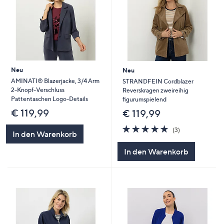
Neu
Neu
AMINATI® Blazerjacke, 3/4 Arm
STRANDFEIN Cordblazer
2-Knopf-Verschluss
Reverskragen zweireihig
Pattentaschen Logo-Details
figurumspielend
€ 119,99
€ 119,99
4.7
3
(3)
In den Warenkorb
von
Bewertungen
5
In den Warenkorb