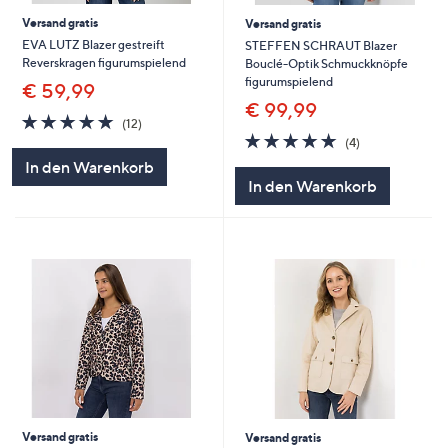
Versand gratis
Versand gratis
EVA LUTZ Blazer gestreift
STEFFEN SCHRAUT Blazer
Reverskragen figurumspielend
Bouclé-Optik Schmuckknöpfe
figurumspielend
€ 59,99
€ 99,99
4.8
12
(12)
von
Bewertungen
4.8
4
(4)
5
von
Bewertungen
In den Warenkorb
5
In den Warenkorb
Versand gratis
Versand gratis