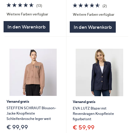
4.5
13
4.5
2
(13)
(2)
von
Bewertungen
von
Bewertungen
Weitere Farben verfügbar
Weitere Farben verfügbar
5
5
In den Warenkorb
In den Warenkorb
Versand gratis
Versand gratis
STEFFEN SCHRAUT Blouson-
EVA LUTZ Blazer mit
Jacke Knopfleiste
Reverskragen Knopfleiste
Schleifenbrosche leger weit
figurbetont
€ 99,99
€ 59,99