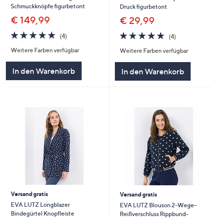
Schmuckknöpfe figurbetont
Druck figurbetont
€ 149,99
€ 29,99
4.8
4
4.8
4
(4)
(4)
von
Bewertungen
von
Bewertungen
Weitere Farben verfügbar
Weitere Farben verfügbar
5
5
In den Warenkorb
In den Warenkorb
Versand gratis
Versand gratis
EVA LUTZ Longblazer
EVA LUTZ Blouson 2-Wege-
Bindegürtel Knopfleiste
Reißverschluss Rippbund-