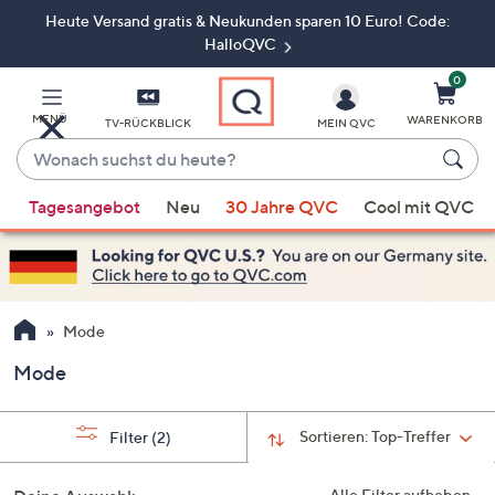
Heute Versand gratis & Neukunden sparen 10 Euro! Code:
Zum
Hauptinhalt
HalloQVC
springen
0
MENÜ
WARENKORB
TV-RÜCKBLICK
MEIN QVC
Wonach
suchst
Wenn
du
Tagesangebot
Neu
30 Jahre QVC
Cool mit QVC
Vorschläge
heute?
verfügbar
sind,
verwenden
Sie
Mode
die
Mode
Pfeiltasten
nach
oben
Sortieren:
Top-Treffer
Filter
(2)
und
nach
Alle Filter aufheben