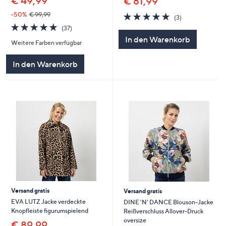
€ 49,99
€ 81,99
4.7
3
-50%
€ 99,99
(3)
von
Bewertungen
4.7
37
(37)
5
von
Bewertungen
In den Warenkorb
Weitere Farben verfügbar
5
In den Warenkorb
Versand gratis
Versand gratis
EVA LUTZ Jacke verdeckte
DINE 'N' DANCE Blouson-Jacke
Knopfleiste figurumspielend
Reißverschluss Allover-Druck
oversize
€ 89,99