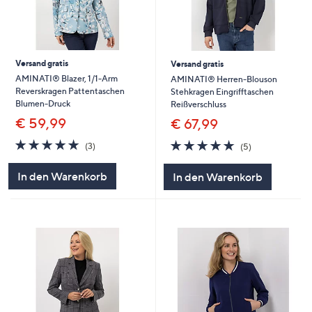
Versand gratis
Versand gratis
AMINATI® Blazer, 1/1-Arm
AMINATI® Herren-Blouson
Reverskragen Pattentaschen
Stehkragen Eingrifftaschen
Blumen-Druck
Reißverschluss
€ 59,99
€ 67,99
5.0
3
5.0
5
(3)
(5)
von
Bewertungen
von
Bewertungen
5
5
In den Warenkorb
In den Warenkorb