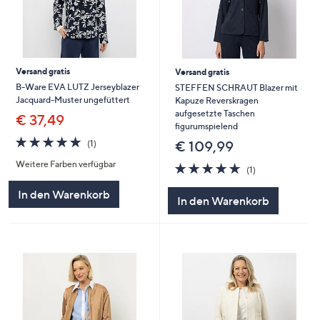
Versand gratis
Versand gratis
B-Ware EVA LUTZ Jerseyblazer
STEFFEN SCHRAUT Blazer mit
Jacquard-Muster ungefüttert
Kapuze Reverskragen
aufgesetzte Taschen
€ 37,49
figurumspielend
5.0
1
€ 109,99
(1)
von
Bewertungen
Weitere Farben verfügbar
5
5.0
1
(1)
von
Bewertungen
5
In den Warenkorb
In den Warenkorb