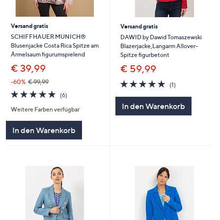
Versand gratis
Versand gratis
SCHIFFHAUER MUNICH®
DAWID by Dawid Tomaszewski
Blusenjacke Costa Rica Spitze am
Blazerjacke,Langarm Allover-
Ärmelsaum figurumspielend
Spitze figurbetont
€ 39,99
€ 59,99
5.0
1
-60%
€ 99,99
(1)
von
Bewertungen
5.0
6
(6)
5
von
Bewertungen
In den Warenkorb
Weitere Farben verfügbar
5
In den Warenkorb