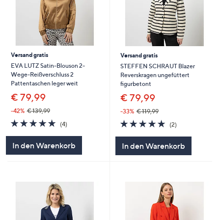
Versand gratis
Versand gratis
EVA LUTZ Satin-Blouson 2-
STEFFEN SCHRAUT Blazer
Wege-Reißverschluss 2
Reverskragen ungefüttert
Pattentaschen leger weit
figurbetont
€ 79,99
€ 79,99
-42%
€ 139,99
-33%
€ 119,99
5.0
4
5.0
2
(4)
(2)
von
Bewertungen
von
Bewertungen
5
5
In den Warenkorb
In den Warenkorb