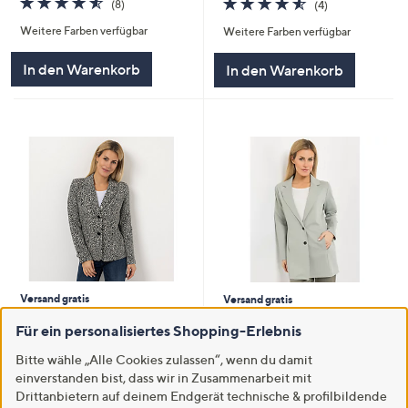
(8)
(4)
von
Bewertungen
von
Bewertungen
Weitere Farben verfügbar
Weitere Farben verfügbar
5
5
In den Warenkorb
In den Warenkorb
Versand gratis
Versand gratis
VIA MILANO Blazer 2 Knöpfe
AMINATI® Longblazer, 1/1-Arm
Für ein personalisiertes Shopping-Erlebnis
Allover-Print figurumspielend
Reverskragen Eingrifftaschen 2
Knöpfe
€ 59,99
Bitte wähle „Alle Cookies zulassen“, wenn du damit
€ 47,99
einverstanden bist, dass wir in Zusammenarbeit mit
-40%
€ 99,99
Drittanbietern auf deinem Endgerät technische & profilbildende
4.5
6
4.5
2
(6)