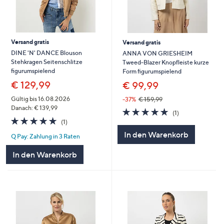
Versand gratis
Versand gratis
DINE 'N' DANCE Blouson
ANNA VON GRIESHEIM
Stehkragen Seitenschlitze
Tweed-Blazer Knopfleiste kurze
figurumspielend
Form figurumspielend
€ 129,99
€ 99,99
Gültig bis 16.08.2026
-37%
€ 159,99
Danach: € 139,99
5.0
1
(1)
von
Bewertungen
5.0
1
(1)
5
von
Bewertungen
In den Warenkorb
Q Pay: Zahlung in 3 Raten
5
In den Warenkorb