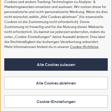
(2)
Cookies und andere Tracking-Technologien zu Analyse- &
von
Bewertungen
von
Bewertungen
Marketingzwecken einsetzen und auslesen. Wir nutzen diese für
5
5
In den Warenkorb
In den Warenkorb
personalisierte und nicht-personalisierte Werbung. Wenn du dies
nicht wünschst, wähle „Alle Cookies ablehnen“ (für essenzielle
Cookies ist die Zustimmung nicht erforderlich). Deine
Zustimmung ist freiwillig und für die Nutzung dieser Webseite
nicht erforderlich. Du kannst sie jederzeit widerrufen, indem du
unter „Cookie-Einstellungen“ deine Auswahl änderst. Dies lässt
die Rechtmäßigkeit der bisherigen Verarbeitung unberührt.
Mehr Informationen findest du in unserer
Cookie-Richtlinie
.
Alle Cookies zulassen
Versand gratis
Versand gratis
DAWID by Dawid Tomaszewski
KILIAN KERNER SENSES
Alle Cookies ablehnen
Jacke, Bouclé-Optik Kontrast-
Blazer, Langarm Schmuckknöpfe
Paspel figurumspielend
Glanz-Nadelstreifen figurbetont
€ 69,99
€ 115,99
Cookie-Einstellungen
4.4
7
-50%
€ 139,99
(7)
von
Bewertungen
4.4
9
(9)
5