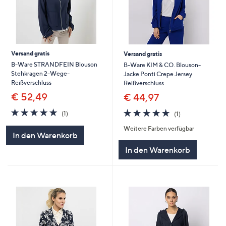
Versand gratis
Versand gratis
B-Ware STRANDFEIN Blouson
B-Ware KIM & CO. Blouson-
Stehkragen 2-Wege-
Jacke Ponti Crepe Jersey
Reißverschluss
Reißverschluss
€ 52,49
€ 44,97
5.0
1
5.0
1
(1)
(1)
von
Bewertungen
von
Bewertungen
Weitere Farben verfügbar
5
5
In den Warenkorb
In den Warenkorb