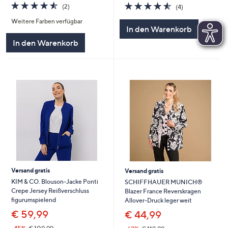
4.5
2
4.5
4
(2)
(4)
von
Bewertungen
von
Bewertungen
Weitere Farben verfügbar
5
5
In den Warenkorb
In den Warenkorb
Versand gratis
Versand gratis
KIM & CO. Blouson-Jacke Ponti
SCHIFFHAUER MUNICH®
Crepe Jersey Reißverschluss
Blazer France Reverskragen
figurumspielend
Allover-Druck leger weit
€ 59,99
€ 44,99