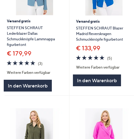
Versand gratis
Versand gratis
STEFFEN SCHRAUT
STEFFEN SCHRAUT Blazer
Lederblazer Dallas
Madrid Reverskragen
Schmuckknöpfe Lammnappa
Schmuckknöpfe figurbetont
figurbetont
€ 133,99
€ 179,99
5.0
5
(5)
5.0
3
von
Bewertungen
(3)
Weitere Farben verfügbar
von
Bewertungen
5
Weitere Farben verfügbar
5
In den Warenkorb
In den Warenkorb