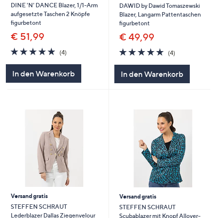
DINE 'N' DANCE Blazer, 1/1-Arm
DAWID by Dawid Tomaszewski
aufgesetzte Taschen 2 Knöpfe
Blazer, Langarm Pattentaschen
figurbetont
figurbetont
€ 51,99
€ 49,99
4.8
4
4.8
4
(4)
(4)
von
Bewertungen
von
Bewertungen
5
5
In den Warenkorb
In den Warenkorb
Versand gratis
Versand gratis
STEFFEN SCHRAUT
STEFFEN SCHRAUT
Lederblazer Dallas Ziegenvelour
Scubablazer mit Knopf Allover-