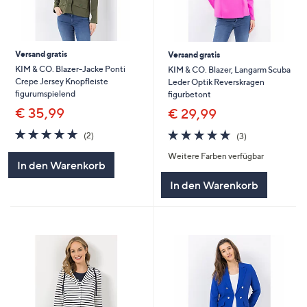
Versand gratis
Versand gratis
KIM & CO. Blazer-Jacke Ponti
KIM & CO. Blazer, Langarm Scuba
Crepe Jersey Knopfleiste
Leder Optik Reverskragen
figurumspielend
figurbetont
€ 35,99
€ 29,99
5.0
2
5.0
3
(2)
(3)
von
Bewertungen
von
Bewertungen
Weitere Farben verfügbar
5
5
In den Warenkorb
In den Warenkorb