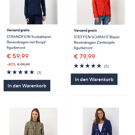
Versand gratis
Versand gratis
STRANDFEIN Scubablazer
STEFFEN SCHRAUT Blazer
Reverskragen mit Knopf
Reverskragen Zierknöpfe
figurbetont
figurbetont
€ 59,99
€ 79,99
5.0
5
-40%
€ 99,99
(5)
von
Bewertungen
5.0
3
(3)
5
von
Bewertungen
In den Warenkorb
5
In den Warenkorb