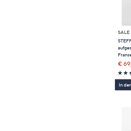
SALE
STEFF
aufge
Franse
€ 69
In de