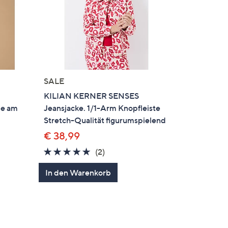
SALE
KILIAN KERNER SENSES
ze am
Jeansjacke. 1/1-Arm Knopfleiste
d
Stretch-Qualität figurumspielend
€ 38,99
5.0
2
(2)
von
Bewertungen
In den Warenkorb
5
en