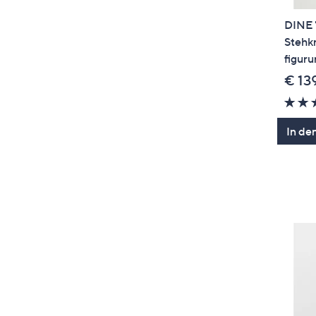
DINE 
Stehkr
figur
€ 13
In de