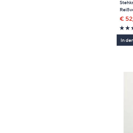
Stehk
Reißv
€ 52
In de