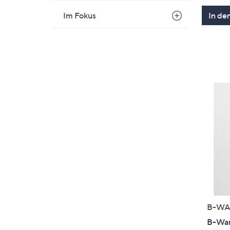
Im Fokus
In de
B-WA
B-War