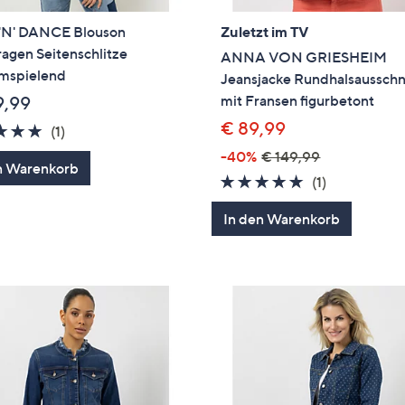
'N' DANCE Blouson
Zuletzt im TV
agen Seitenschlitze
ANNA VON GRIESHEIM
umspielend
Jeansjacke Rundhalsausschn
mit Fransen figurbetont
9,99
€ 89,99
5.0
1
(1)
von
Bewertungen
-40%
€ 149,99
n Warenkorb
5
5.0
1
(1)
von
Bewertung
In den Warenkorb
5