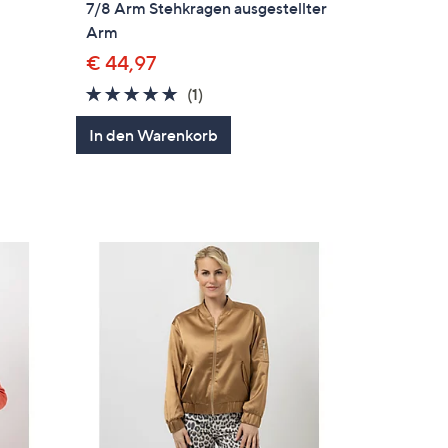
7/8 Arm Stehkragen ausgestellter
Arm
€ 44,97
5.0
1
(1)
en
von
Bewertungen
In den Warenkorb
5