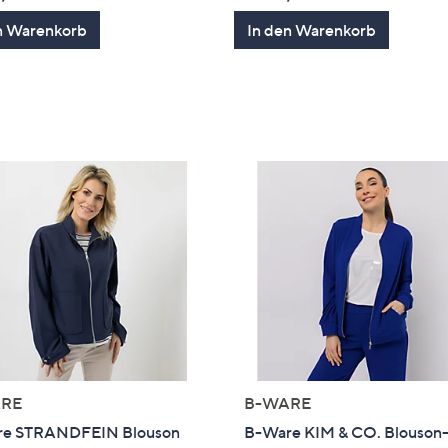
n Warenkorb
In den Warenkorb
RE
B-WARE
e STRANDFEIN Blouson
B-Ware KIM & CO. Blouson