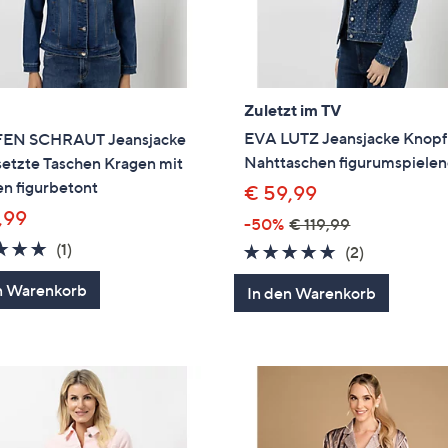
Zuletzt im TV
EVA LUTZ Jeansjacke Knopfl
EN SCHRAUT Jeansjacke
Nahttaschen figurumspiele
setzte Taschen Kragen mit
n figurbetont
€ 59,99
,99
-50%
€ 119,99
5.0
1
(1)
5.0
2
(2)
von
Bewertungen
von
Bewertung
n Warenkorb
In den Warenkorb
5
5