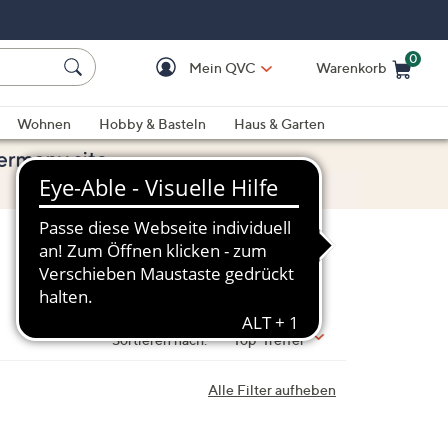
0
Mein QVC
Warenkorb
Einkaufswagen ist le
Wohnen
Hobby & Basteln
Haus & Garten
Sortieren nach:
Top-Treffer
Alle Filter aufheben