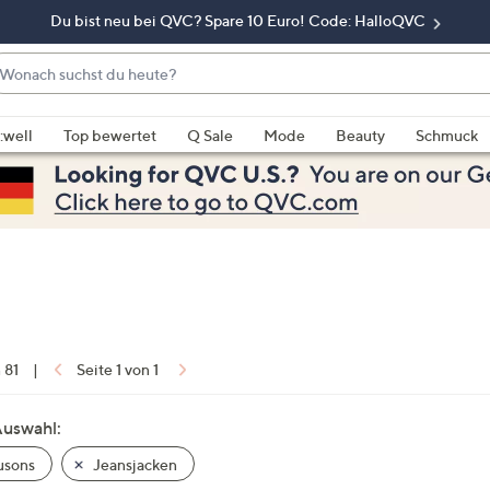
Du bist neu bei QVC? Spare 10 Euro! Code: HalloQVC
onach
chst
enn
u
rschläge
:well
Top bewertet
Q Sale
Mode
Beauty
Schmuck
eute?
rfügbar
nd,
erwenden
e
e
eiltasten
ach
ben
nd
n 81
|
Seite 1 von 1
ach
nten
Auswahl:
der
usons
Jeansjacken
ischen