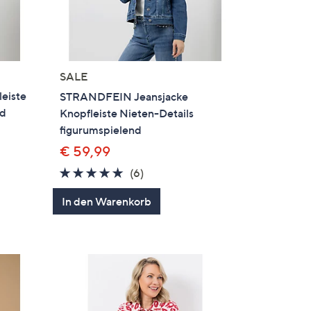
SALE
eiste
STRANDFEIN Jeansjacke
nd
Knopfleiste Nieten-Details
figurumspielend
€ 59,99
5.0
6
(6)
von
Bewertungen
en
In den Warenkorb
5