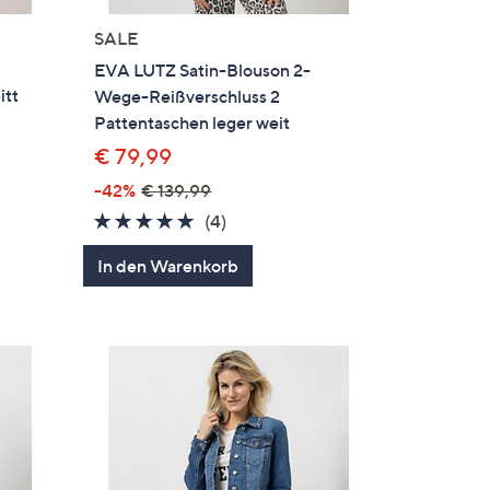
SALE
EVA LUTZ Satin-Blouson 2-
itt
Wege-Reißverschluss 2
Pattentaschen leger weit
€ 79,99
-42%
€ 139,99
5.0
4
(4)
en
von
Bewertungen
In den Warenkorb
5