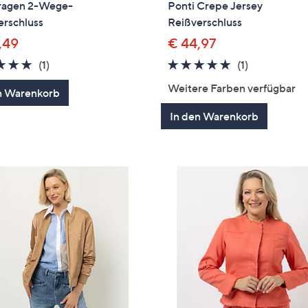
ragen 2-Wege-
Ponti Crepe Jersey
erschluss
Reißverschluss
,49
€ 44,97
5.0
1
5.0
1
(1)
(1)
von
Bewertungen
von
Bewertung
Weitere Farben verfügbar
n Warenkorb
5
5
In den Warenkorb