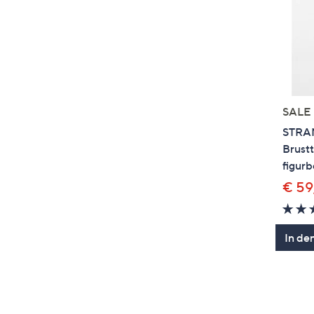
SALE
STRAN
Brustt
figurb
€ 59
In de