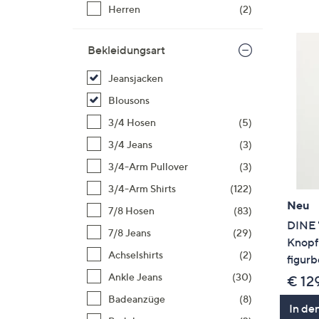
Si
Herren
(2)
au
T
Bekleidungsart
G
n
Jeansjacken
li
Blousons
b
3/4 Hosen
(5)
re
u
3/4 Jeans
(3)
di
3/4-Arm Pullover
(3)
an
3/4-Arm Shirts
(122)
Neu
7/8 Hosen
(83)
DINE 
7/8 Jeans
(29)
Knopfl
Achselshirts
(2)
figurb
Ankle Jeans
(30)
€ 12
Badeanzüge
(8)
In de