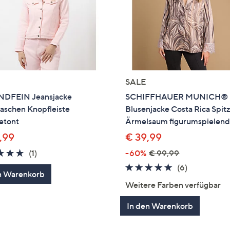
SALE
DFEIN Jeansjacke
SCHIFFHAUER MUNICH®
aschen Knopfleiste
Blusenjacke Costa Rica Spit
etont
Ärmelsaum figurumspielen
,99
€ 39,99
5.0
1
(1)
-60%
€ 99,99
von
Bewertungen
5.0
6
(6)
n Warenkorb
5
von
Bewertung
Weitere Farben verfügbar
5
In den Warenkorb