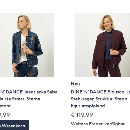
e
f
ouch-
eräten
ach
nks
zw.
chts,
m
ese
zuzeigen.
Neu
'N' DANCE Jeansjacke Salsa
DINE 'N' DANCE Blouson-J
eiste Strass-Sterne
Stehkragen Struktur-Stepp
etont
figurumspielend
9,99
€ 119,99
Weitere Farben verfügbar
n Warenkorb