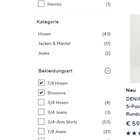
Si
Herren
(1)
au
T
Kategorie
G
n
Hosen
(43)
li
Jacken & Mäntel
(17)
b
Jeans
(2)
re
u
di
Bekleidungsart
an
7/8 Hosen
Neu
Blousons
DENIM
3/4 Hosen
(4)
5-Poc
3/4 Jeans
(3)
Rundu
3/4-Arm Shirts
(53)
€ 59
7/8 Jeans
(21)