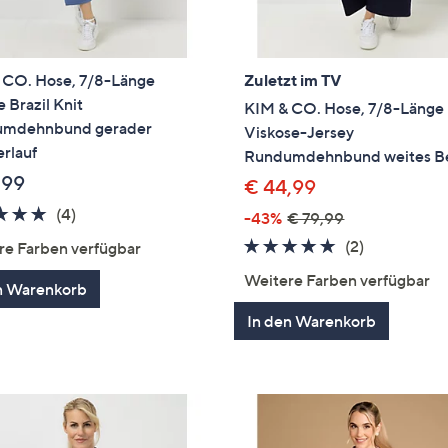
 CO. Hose, 7/8-Länge
Zuletzt im TV
 Brazil Knit
KIM & CO. Hose, 7/8-Länge
mdehnbund gerader
Viskose-Jersey
rlauf
Rundumdehnbund weites B
,99
€ 44,99
5.0
4
(4)
-43%
€ 79,99
von
Bewertungen
5.0
2
(2)
re Farben verfügbar
5
von
Bewertung
Weitere Farben verfügbar
n Warenkorb
5
In den Warenkorb