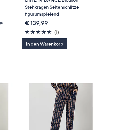
Stehkragen Seitenschlitze
figurumspielend
ge
€ 139,99
5.0
1
(1)
von
Bewertungen
In den Warenkorb
5
en