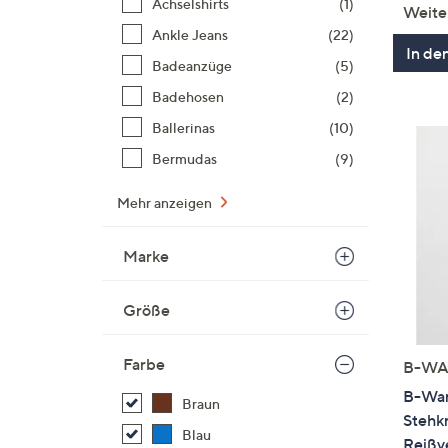
Achselshirts
(1)
Weite
Ankle Jeans
(22)
In de
Badeanzüge
(5)
Badehosen
(2)
Ballerinas
(10)
Bermudas
(9)
Mehr anzeigen
Marke
Größe
Farbe
B-WA
B-War
Braun
Stehk
Blau
Reißv