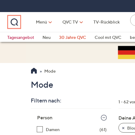
Zum
Hauptinhalt
springen
W
Menü
QVC TV
TV-Rückblick
su
W
d
Vo
Tagesangebot
Neu
30 Jahre QVC
Cool mit QVC
be
h
ve
QLINARISCH
Technik
si
v
Si
Mode
di
Pf
Mode
n
o
Filtern nach:
u
1 - 62 v
n
Zur
u
Person
Deine 
Produktliste
o
springen
Blo
Damen
(61)
w