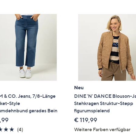
e
f
ouch-
eräten
ach
nks
zw.
chts,
m
ese
zuzeigen.
Neu
 & CO. Jeans, 7/8-Länge
DINE 'N' DANCE Blouson-J
ket-Style
Stehkragen Struktur-Stepp
mdehnbund gerades Bein
figurumspielend
,99
€ 119,99
4.8
4
(4)
Weitere Farben verfügbar