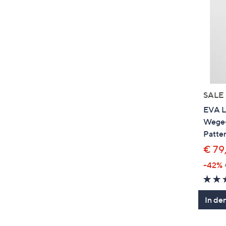
SALE
EVA L
Wege-
Patten
€ 79
-42%
In de