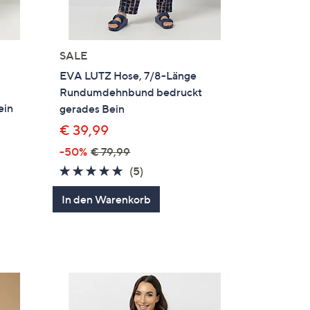
SALE
EVA LUTZ Hose, 7/8-Länge
Rundumdehnbund bedruckt
ein
gerades Bein
€ 39,99
-50%
€ 79,99
5.0
5
(5)
en
von
Bewertungen
In den Warenkorb
5