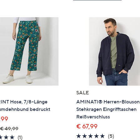
SALE
INT Hose, 7/8-Länge
AMINATI® Herren-Blouson
mdehnbund bedruckt
Stehkragen Eingrifftaschen
Reißverschluss
,99
€ 67,99
€ 49,99
5.0
5
(5)
5.0
1
(1)