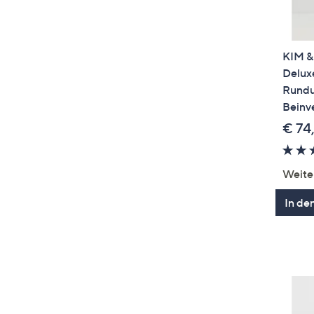
KIM &
Deluxe
Rundu
Beinve
€ 74
Weite
In de