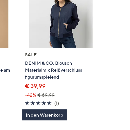
SALE
DENIM & CO. Blouson
ze am
Materialmix Reißverschluss
d
figurumspielend
€ 39,99
-42%
€ 69,99
5.0
1
(1)
en
von
Bewertungen
In den Warenkorb
5