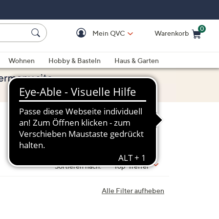
0
Mein QVC
Warenkorb
Einkaufswagen ist le
Wohnen
Hobby & Basteln
Haus & Garten
Sortieren nach:
Top-Treffer
Alle Filter aufheben