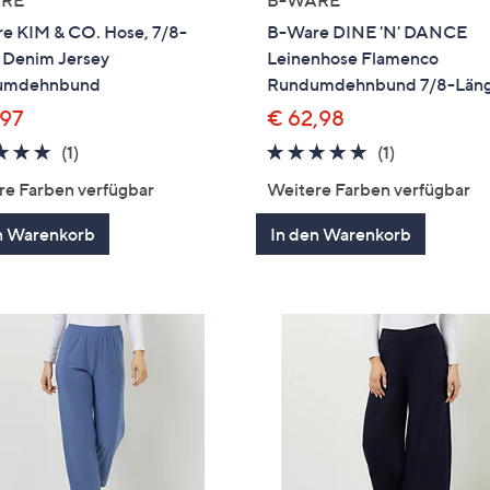
e KIM & CO. Hose, 7/8-
B-Ware DINE 'N' DANCE
 Denim Jersey
Leinenhose Flamenco
umdehnbund
Rundumdehnbund 7/8-Län
,97
€ 62,98
5.0
1
5.0
1
(1)
(1)
von
Bewertungen
von
Bewertung
re Farben verfügbar
Weitere Farben verfügbar
5
5
n Warenkorb
In den Warenkorb