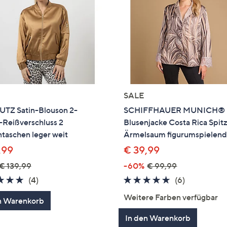
SALE
UTZ Satin-Blouson 2-
SCHIFFHAUER MUNICH®
Reißverschluss 2
Blusenjacke Costa Rica Spit
taschen leger weit
Ärmelsaum figurumspielen
,99
€ 39,99
€ 139,99
-60%
€ 99,99
5.0
4
5.0
6
(4)
(6)
von
Bewertungen
von
Bewertung
Weitere Farben verfügbar
n Warenkorb
5
5
In den Warenkorb