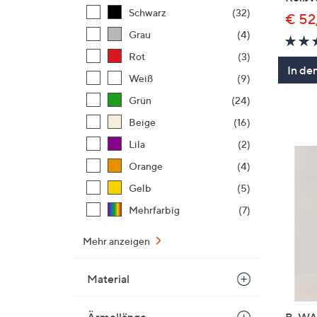
Schwarz
(32)
€ 52
Grau
(4)
Rot
(3)
In de
Weiß
(9)
Grün
(24)
Beige
(16)
Lila
(2)
Orange
(4)
Gelb
(5)
Mehrfarbig
(7)
Mehr anzeigen
Material
B-WA