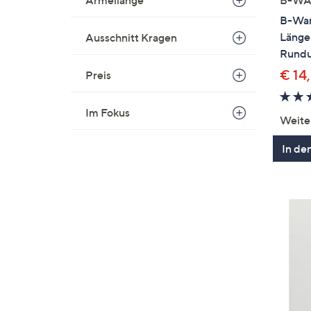
Ärmellänge
B-War
Länge
Ausschnitt Kragen
Rund
€ 14
Preis
Im Fokus
Weite
In de