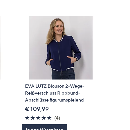
EVA LUTZ Blouson 2-Wege-
Reißverschluss Rippbund-
Abschlüsse figurumspielend
€ 109,99
4.8
4
(4)
von
Bewertungen
In den Warenkorb