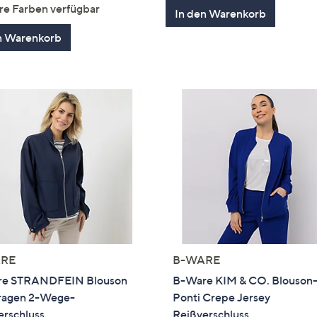
von
Bewertungen
re Farben verfügbar
In den Warenkorb
5
n Warenkorb
RE
B-WARE
e STRANDFEIN Blouson
B-Ware KIM & CO. Blouson
ragen 2-Wege-
Ponti Crepe Jersey
erschluss
Reißverschluss