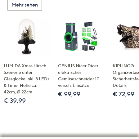
Mehr sehen
LUMIDA Xmas Hirsch-
GENIUS Nicer Dicer
KIPLING®
Szenerie unter
elektrischer
Organizertas
Glasglocke inkl. 8 LEDs
Gemüseschneider 10
Sicherheitsf
& Timer Höhe ca.
versch. Einsätze
Details
42cm, Ø 22cm
€ 99,99
€ 72,99
€ 39,99