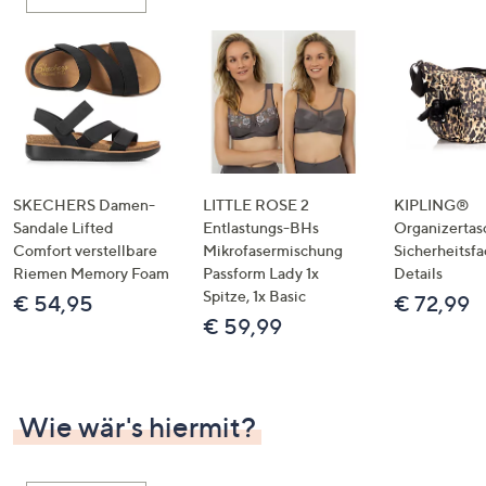
oder
wischen
Sie
auf
Touch-
Geräten
nach
links
SKECHERS Damen-
LITTLE ROSE 2
KIPLING®
bzw.
Sandale Lifted
Entlastungs-BHs
Organizertas
Comfort verstellbare
Mikrofasermischung
Sicherheitsf
rechts,
Riemen Memory Foam
Passform Lady 1x
Details
um
Spitze, 1x Basic
€ 54,95
€ 72,99
diese
€ 59,99
anzuzeigen.
Wie wär's hiermit?