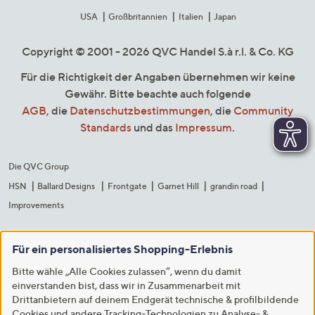
USA
Großbritannien
Italien
Japan
Copyright © 2001 - 2026 QVC Handel S.à r.l. & Co. KG
Für die Richtigkeit der Angaben übernehmen wir keine
Gewähr. Bitte beachte auch folgende
AGB
, die
Datenschutzbestimmungen
, die
Community
Standards
und das
Impressum
.
Die QVC Group
HSN
Ballard Designs
Frontgate
Garnet Hill
grandin road
Improvements
Für ein personalisiertes Shopping-Erlebnis
Bitte wähle „Alle Cookies zulassen“, wenn du damit
einverstanden bist, dass wir in Zusammenarbeit mit
Drittanbietern auf deinem Endgerät technische & profilbildende
Cookies und andere Tracking-Technologien zu Analyse- &