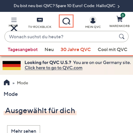
Du bist neu bei QVC? Spare 10 Euro! Code: HalloQVC
Zum
Hauptinhalt
springen
0
MENÜ
WARENKORB
TV-RÜCKBLICK
MEIN QVC
Wonach
suchst
Wenn
du
Tagesangebot
Neu
30 Jahre QVC
Cool mit QVC
Vorschläge
heute?
verfügbar
sind,
verwenden
Sie
Mode
die
Mode
Pfeiltasten
nach
Ausgewählt für dich
oben
und
nach
Mehr sehen
unten