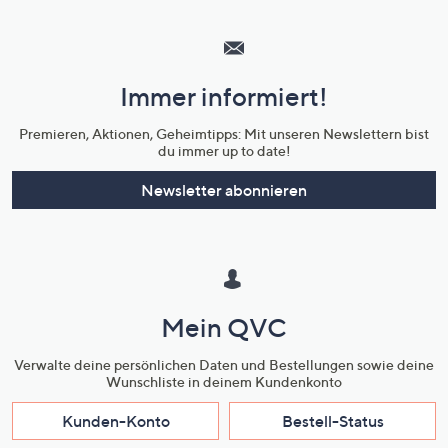
Hilfeseiten,
Service
und
Immer informiert!
Unternehmensinformationen
Premieren, Aktionen, Geheimtipps: Mit unseren Newslettern bist
du immer up to date!
Newsletter abonnieren
Mein QVC
Verwalte deine persönlichen Daten und Bestellungen sowie deine
Wunschliste in deinem Kundenkonto
Kunden-Konto
Bestell-Status