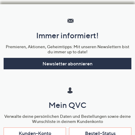
Hilfeseiten,
Service
und
Immer informiert!
Unternehmensinformationen
Premieren, Aktionen, Geheimtipps: Mit unseren Newslettern bist
du immer up to date!
Newsletter abonnieren
Mein QVC
Verwalte deine persönlichen Daten und Bestellungen sowie deine
Wunschliste in deinem Kundenkonto
Kunden-Konto
Bestell-Status