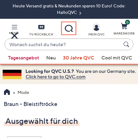
Heute Versand gratis & Neukunden sparen 10 Euro! Code:
Zum
Hauptinhalt
HalloQVC
springen
0
MENÜ
WARENKORB
TV-RÜCKBLICK
MEIN QVC
Wonach
suchst
Wenn
du
Tagesangebot
Neu
30 Jahre QVC
Cool mit QVC
Vorschläge
heute?
verfügbar
sind,
verwenden
Sie
Mode
die
Braun - Bleistiftröcke
Pfeiltasten
nach
Ausgewählt für dich
oben
und
nach