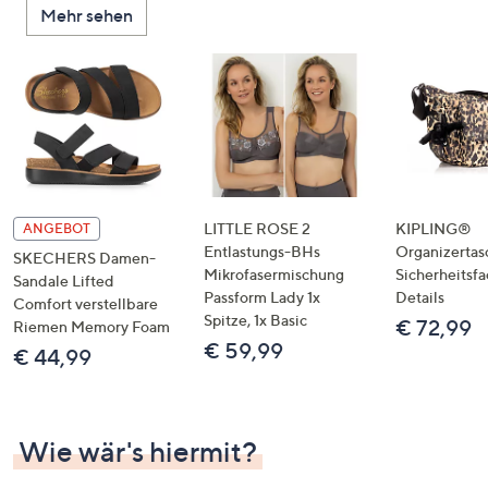
Mehr sehen
unten
oder
wischen
Sie
auf
Touch-
Geräten
nach
links
LITTLE ROSE 2
KIPLING®
ANGEBOT
bzw.
Entlastungs-BHs
Organizertas
SKECHERS Damen-
Mikrofasermischung
Sicherheitsf
rechts,
Sandale Lifted
Passform Lady 1x
Details
um
Comfort verstellbare
Spitze, 1x Basic
€ 72,99
Riemen Memory Foam
diese
€ 59,99
€ 44,99
anzuzeigen.
Wie wär's hiermit?