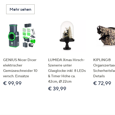
Mehr sehen
GENIUS Nicer Dicer
LUMIDA Xmas Hirsch-
KIPLING®
elektrischer
Szenerie unter
Organizertas
Gemüseschneider 10
Glasglocke inkl. 8 LEDs
Sicherheitsf
versch. Einsätze
& Timer Höhe ca.
Details
42cm, Ø 22cm
€ 99,99
€ 72,99
€ 39,99