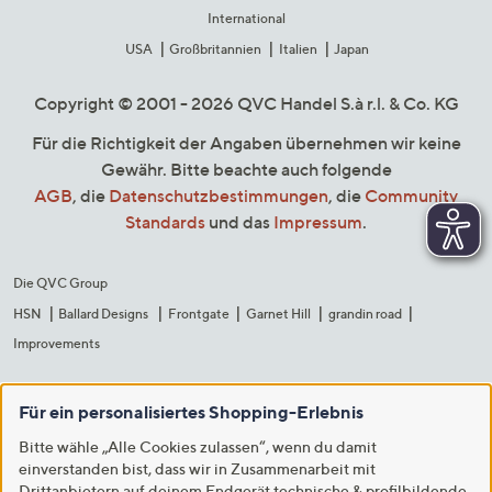
International
USA
Großbritannien
Italien
Japan
Copyright © 2001 - 2026 QVC Handel S.à r.l. & Co. KG
Für die Richtigkeit der Angaben übernehmen wir keine
Gewähr. Bitte beachte auch folgende
AGB
, die
Datenschutzbestimmungen
, die
Community
Standards
und das
Impressum
.
Die QVC Group
HSN
Ballard Designs
Frontgate
Garnet Hill
grandin road
Improvements
Für ein personalisiertes Shopping-Erlebnis
Bitte wähle „Alle Cookies zulassen“, wenn du damit
einverstanden bist, dass wir in Zusammenarbeit mit
Drittanbietern auf deinem Endgerät technische & profilbildende