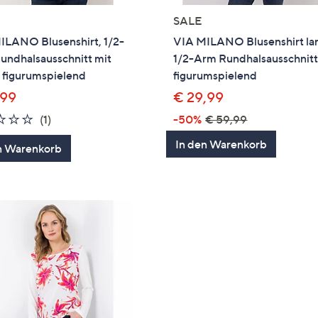
SALE
ILANO Blusenshirt, 1/2-
VIA MILANO Blusenshirt la
undhalsausschnitt mit
1/2-Arm Rundhalsausschnit
 figurumspielend
figurumspielend
,99
€ 29,99
1.0
1
(1)
-50%
€ 59,99
von
Bewertungen
In den Warenkorb
n Warenkorb
5