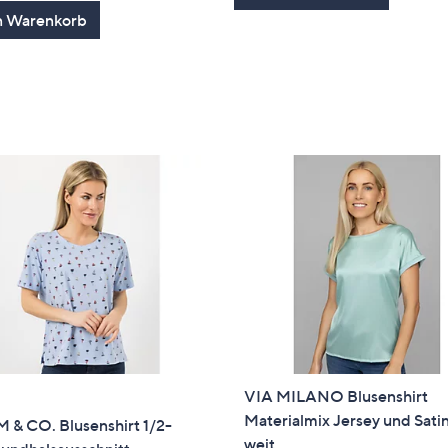
von
Bewertungen
n Warenkorb
5
VIA MILANO Blusenshirt
Materialmix Jersey und Satin
 & CO. Blusenshirt 1/2-
weit