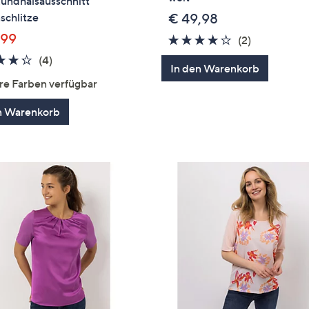
undhalsausschnitt
schlitze
€ 49,98
,99
4.0
2
(2)
von
Bewertung
4.2
4
(4)
In den Warenkorb
5
von
Bewertungen
re Farben verfügbar
5
n Warenkorb