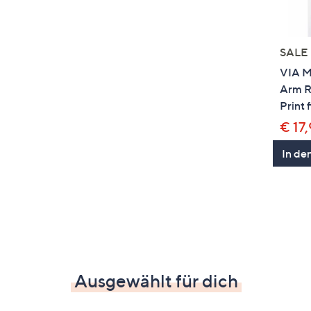
SALE
VIA M
Arm R
Print 
€ 17
In de
Ausgewählt für dich