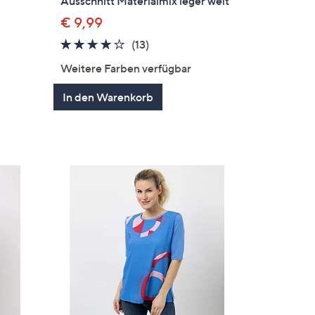
Ausschnitt Materialmix leger weit
€ 9,99
3.6
13
(13)
en
von
Bewertungen
Weitere Farben verfügbar
5
In den Warenkorb