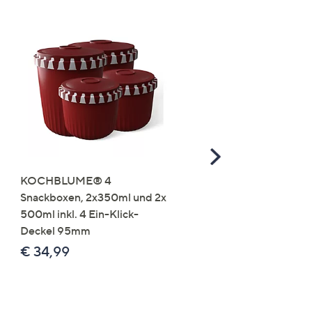
Scroll
Right
KOCHBLUME® 4
you:ly Pure Protein Limo
Snackboxen, 2x350ml und 2x
Lysin 575g für 25 Portio
500ml inkl. 4 Ein-Klick-
€ 49,99
Deckel 95mm
€ 86,94 /1 kg
€ 34,99