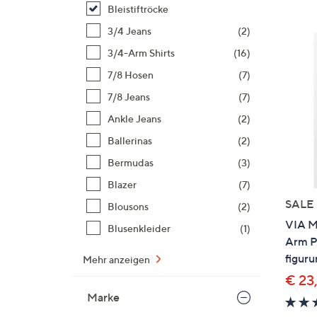
Si
Bleistiftröcke
au
3/4 Jeans
(2)
T
3/4-Arm Shirts
(16)
G
n
7/8 Hosen
(7)
li
7/8 Jeans
(7)
b
Ankle Jeans
(2)
re
Ballerinas
(2)
u
di
Bermudas
(3)
an
Blazer
(7)
SALE
Blousons
(2)
VIA M
Blusenkleider
(1)
Arm Pa
figur
Mehr anzeigen
€ 23
Marke