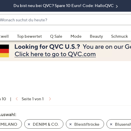
Du bist neu bei QVC? Spare 10 Euro! Code: HalloQVC
onach
chst
enn
u
rschläge
:well
Top bewertet
Q Sale
Mode
Beauty
Schmuck
eute?
rfügbar
nd,
erwenden
e
e
eiltasten
ach
ben
nd
n 10
|
Seite 1 von 1
ach
nten
Auswahl:
der
 MILANO
DENIM & CO.
Bleistiftröcke
Blusensh
ischen