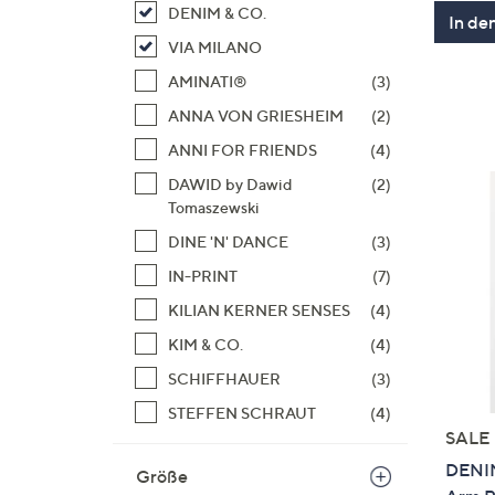
DENIM & CO.
In de
VIA MILANO
AMINATI®
(3)
ANNA VON GRIESHEIM
(2)
ANNI FOR FRIENDS
(4)
DAWID by Dawid
(2)
Tomaszewski
DINE 'N' DANCE
(3)
IN-PRINT
(7)
KILIAN KERNER SENSES
(4)
KIM & CO.
(4)
SCHIFFHAUER
(3)
STEFFEN SCHRAUT
(4)
SALE
DENIM
Größe