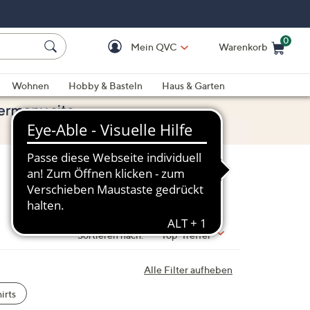
0
Mein QVC
Warenkorb
Einkaufswagen ist le
Wohnen
Hobby & Basteln
Haus & Garten
Sortieren nach:
Top-Treffer
Alle Filter aufheben
irts