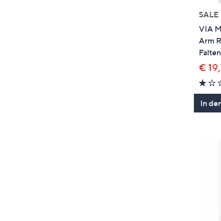
SALE
VIA M
Arm R
Falten
€ 19
In de