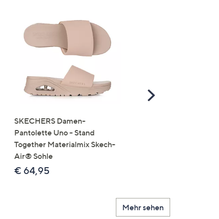
Scroll
Right
SKECHERS Damen-
JERYMOOD HOMEWEA
Pantolette Uno - Stand
Tops Mikrofaser Seitensc
Together Materialmix Skech-
leger weit
Air® Sohle
€ 24,99
€ 64,95
Mehr sehen