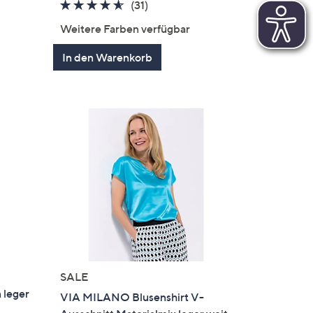
4.5
31
(31)
von
Bewertungen
Weitere Farben verfügbar
5
In den Warenkorb
SALE
 leger
VIA MILANO Blusenshirt V-