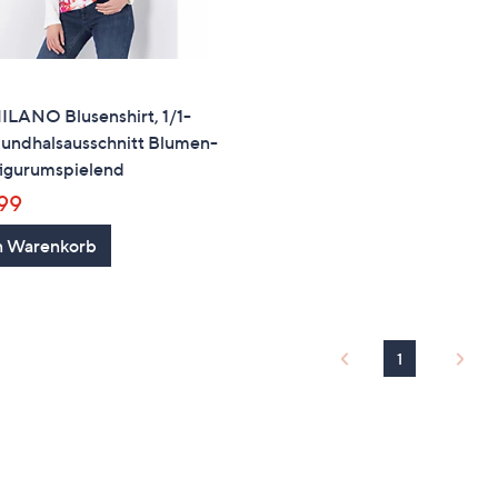
ILANO Blusenshirt, 1/1-
undhalsausschnitt Blumen-
figurumspielend
,99
n Warenkorb
1