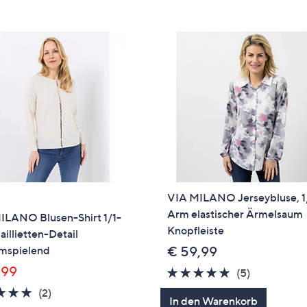
e
f
ouch-
eräten
ach
nks
zw.
chts,
m
ese
zuzeigen.
VIA MILANO Jerseybluse, 1
Arm elastischer Ärmelsaum
ILANO Blusen-Shirt 1/1-
Knopfleiste
illietten-Detail
umspielend
€ 59,99
,99
4.6
5
(5)
von
Bewertung
5.0
2
(2)
In den Warenkorb
5