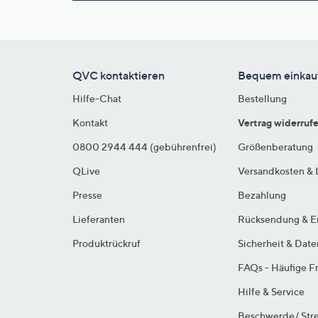
QVC kontaktieren
Bequem einkau
Hilfe-Chat
Bestellung
Kontakt
Vertrag widerruf
0800 2944 444 (gebührenfrei)
Größenberatung
QLive
Versandkosten & 
Presse
Bezahlung
Lieferanten
Rücksendung & E
Produktrückruf
Sicherheit & Dat
FAQs - Häufige F
Hilfe & Service
Beschwerde/ Stre