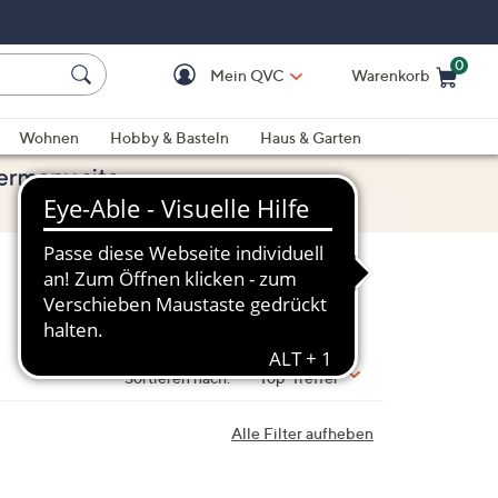
0
Mein QVC
Warenkorb
Einkaufswagen ist le
Wohnen
Hobby & Basteln
Haus & Garten
Sortieren nach:
Top-Treffer
Alle Filter aufheben