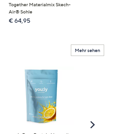
Together Materialmix Skech-
leger weit
Air® Sohle
€ 24,99
€ 64,95
Mehr sehen
Scroll
Right