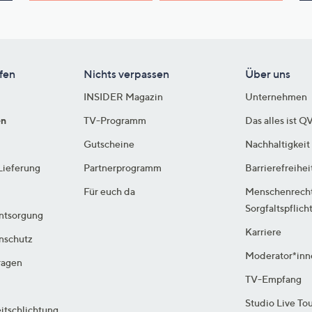
fen
Nichts verpassen
Über uns
INSIDER Magazin
Unternehmen
en
TV-Programm
Das alles ist Q
Gutscheine
Nachhaltigkeit
Lieferung
Partnerprogramm
Barrierefreihei
Für euch da
Menschenrech
Sorgfaltspflich
ntsorgung
Karriere
enschutz
Moderator*inn
ragen
TV-Empfang
Studio Live To
itschlichtung