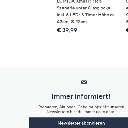
LUMIDA Xmas Hirsch-
Szenerie unter Glasglocke
inkl. 8 LEDs & Timer Höhe ca.
42cm, Ø 22cm
€ 39,99
Hilfeseiten,
Service
und
Immer informiert!
Unternehmensinformationen
Premieren, Aktionen, Geheimtipps: Mit unseren
Newslettern bist du immer up to date!
Newsletter abonnieren