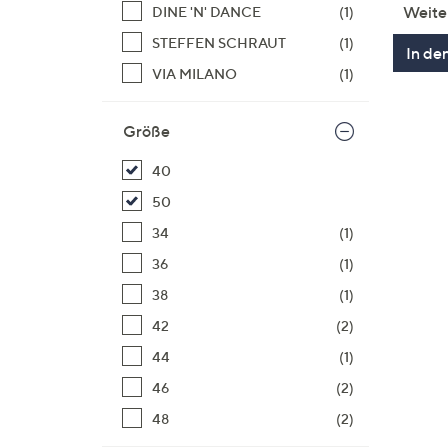
Weite
DINE 'N' DANCE
(1)
STEFFEN SCHRAUT
(1)
In de
VIA MILANO
(1)
Größe
40
50
34
(1)
36
(1)
38
(1)
42
(2)
44
(1)
46
(2)
48
(2)