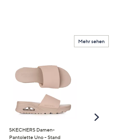
Mehr sehen
Scroll
Right
SKECHERS Damen-
JERYMOOD HOMEWEA
Pantolette Uno - Stand
Tops Mikrofaser Seitensc