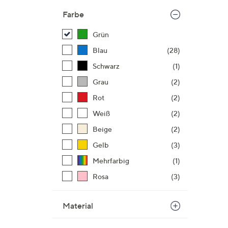
Farbe
Grün
Blau
(28)
Schwarz
(1)
Grau
(2)
Rot
(2)
Weiß
(2)
Beige
(2)
Gelb
(3)
Mehrfarbig
(1)
Rosa
(3)
Material