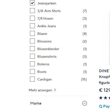
Si
Jeansjacken
au
3/4-Arm Shirts
(7)
T
7/8 Hosen
(3)
G
n
Ankle Jeans
(1)
li
Blazer
(8)
b
Blousons
(2)
re
Blusenkleider
(1)
u
di
Blusenshirts
(3)
an
Boleros
(1)
DINE 
Boots
(1)
Knopfl
Cardigan
(15)
figurb
€ 12
Mehr anzeigen
Marke
Q Pay: