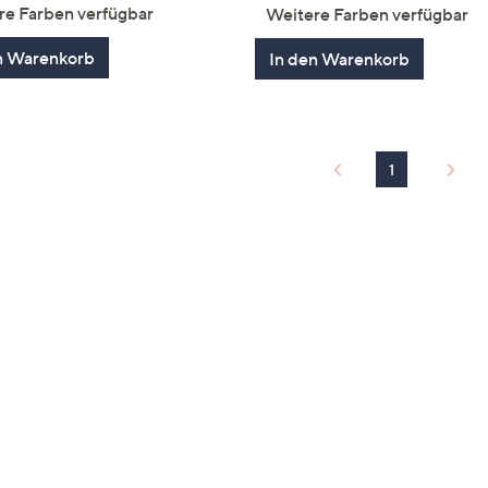
von
Bewertun
re Farben verfügbar
Weitere Farben verfügbar
5
n Warenkorb
In den Warenkorb
1