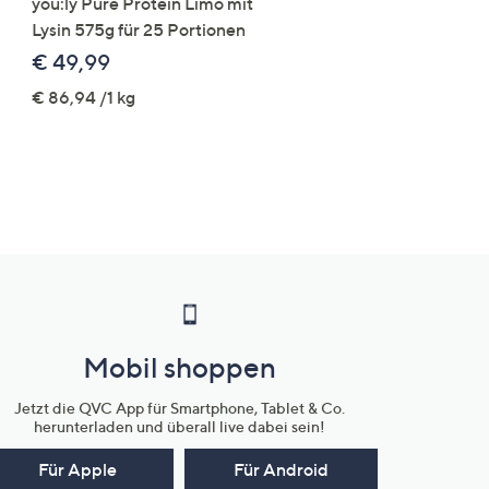
you:ly Pure Protein Limo mit
STRANDFEIN Punto-Ho
Lysin 575g für 25 Portionen
elastisch Rundumdehnb
Logo-Stickerei weites B
€ 49,99
€ 109,99
€ 86,94 /1 kg
Mobil shoppen
Jetzt die QVC App für Smartphone, Tablet & Co.
herunterladen und überall live dabei sein!
Für Apple
Für Android