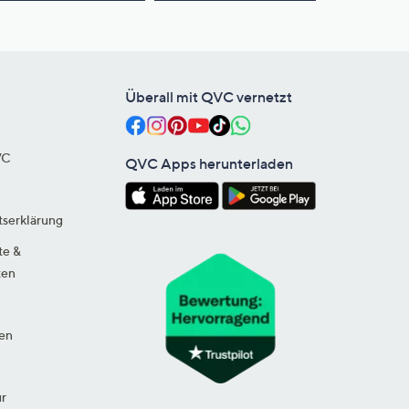
Überall mit QVC vernetzt
VC
QVC Apps herunterladen
tserklärung
te &
ten
en
ur