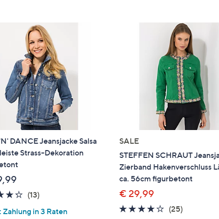
e
f
ouch-
eräten
ach
nks
zw.
chts,
m
ese
zuzeigen.
'N' DANCE Jeansjacke Salsa
SALE
eiste Strass-Dekoration
STEFFEN SCHRAUT Jeansja
etont
Zierband Hakenverschluss 
9,99
ca. 56cm figurbetont
€ 29,99
4.2
13
(13)
von
Bewertungen
3.6
25
(25)
 Zahlung in 3 Raten
5