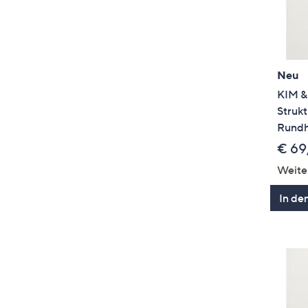
Neu
KIM &
Struk
Rundha
€ 69
Weite
In de