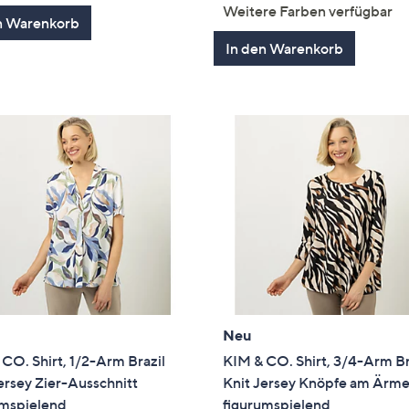
von
Bewertungen
von
Bewertung
Weitere Farben verfügbar
n Warenkorb
5
5
In den Warenkorb
Neu
CO. Shirt, 1/2-Arm Brazil
KIM & CO. Shirt, 3/4-Arm Br
ersey Zier-Ausschnitt
Knit Jersey Knöpfe am Ärme
umspielend
figurumspielend