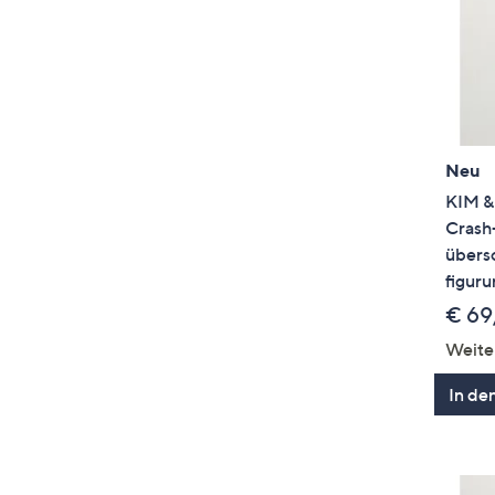
Neu
KIM & 
Crash
übers
figur
€ 69
Weite
In de