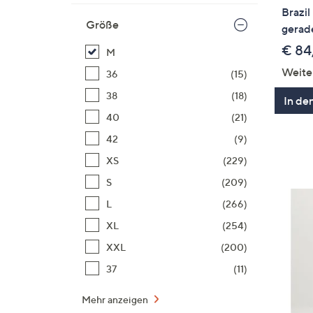
Brazil
Größe
gerade
€ 84
M
Weite
36
(15)
38
(18)
In de
40
(21)
42
(9)
XS
(229)
S
(209)
L
(266)
XL
(254)
XXL
(200)
37
(11)
Mehr anzeigen