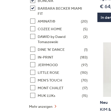
BONOVA
€ 64
BARBARA BECKER MIAMI
FIT
In de
AMINATI®
(20)
COZEE HOME
(5)
DAWID by Dawid
(2)
Tomaszewski
DINE 'N' DANCE
(1)
IN-PRINT
(183)
JERYMOOD
(97)
LITTLE ROSE
(110)
MEN'S TOUCH
(70)
MONT CHALET
(17)
MUK LUKs
(15)
Neu
Mehr anzeigen
KIM &