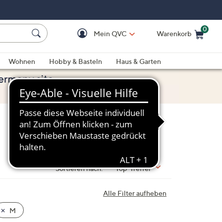
0
Mein QVC
Warenkorb
Einkaufswagen ist le
Wohnen
Hobby & Basteln
Haus & Garten
Sortieren nach:
Top-Treffer
Alle Filter aufheben
M