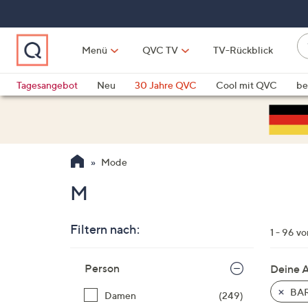
Zum
Hauptinhalt
springen
W
Menü
QVC TV
TV-Rückblick
su
W
d
Vo
Tagesangebot
Neu
30 Jahre QVC
Cool mit QVC
be
h
ve
QLINARISCH
Technik
si
v
Si
Mode
di
Pf
M
n
o
Filtern nach:
u
1 - 96 v
n
Zur
u
Person
Deine 
Produktliste
o
springen
BAR
Damen
(249)
w