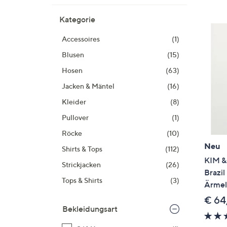
Si
au
Kategorie
T
Accessoires
(1)
G
n
Blusen
(15)
li
Hosen
(63)
b
Jacken & Mäntel
(16)
re
u
Kleider
(8)
di
Pullover
(1)
an
Röcke
(10)
Neu
Shirts & Tops
(112)
KIM & 
Strickjacken
(26)
Brazil
Tops & Shirts
(3)
Ärmel
€ 64
Bekleidungsart