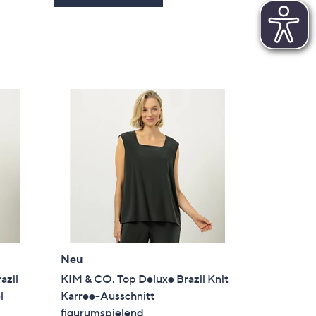
en
Neu
azil
KIM & CO. Top Deluxe Brazil Knit
l
Karree-Ausschnitt
figurumspielend