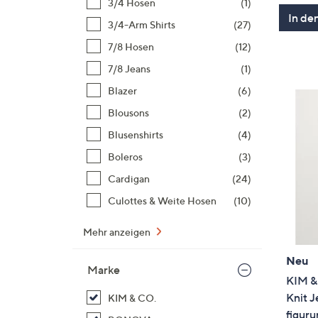
3/4 Hosen
(1)
In de
3/4-Arm Shirts
(27)
7/8 Hosen
(12)
7/8 Jeans
(1)
Blazer
(6)
Blousons
(2)
Blusenshirts
(4)
Boleros
(3)
Cardigan
(24)
Culottes & Weite Hosen
(10)
Mehr anzeigen
Neu
Marke
KIM & 
Knit J
KIM & CO.
figur