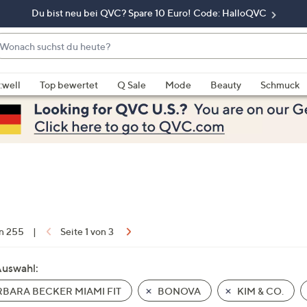
Du bist neu bei QVC? Spare 10 Euro! Code: HalloQVC
onach
chst
enn
u
rschläge
:well
Top bewertet
Q Sale
Mode
Beauty
Schmuck
eute?
rfügbar
nd,
erwenden
e
e
eiltasten
ach
ben
nd
on 255
|
Seite 1 von 3
ach
nten
Auswahl:
der
BARA BECKER MIAMI FIT
BONOVA
KIM & CO.
ischen