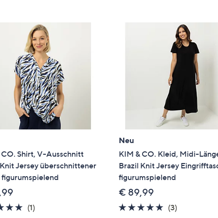
e
f
ouch-
eräten
ach
nks
zw.
chts,
m
ese
zuzeigen.
Neu
CO. Shirt, V-Ausschnitt
KIM & CO. Kleid, Midi-Läng
 Knit Jersey überschnittener
Brazil Knit Jersey Eingriffta
 figurumspielend
figurumspielend
,99
€ 89,99
5.0
1
4.7
3
(1)
(3)