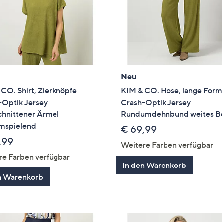
Neu
CO. Shirt, Zierknöpfe
KIM & CO. Hose, lange For
-Optik Jersey
Crash-Optik Jersey
chnittener Ärmel
Rundumdehnbund weites B
umspielend
€ 69,99
,99
Weitere Farben verfügbar
re Farben verfügbar
In den Warenkorb
n Warenkorb