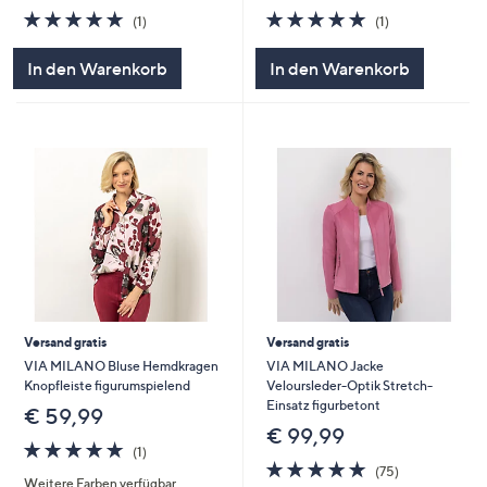
5.0
1
5.0
1
(1)
(1)
von
Bewertungen
von
Bewertungen
5
5
In den Warenkorb
In den Warenkorb
Versand gratis
Versand gratis
VIA MILANO Bluse Hemdkragen
VIA MILANO Jacke
Knopfleiste figurumspielend
Veloursleder-Optik Stretch-
Einsatz figurbetont
€ 59,99
€ 99,99
5.0
1
(1)
von
Bewertungen
4.8
75
(75)
Weitere Farben verfügbar
5
von
Bewertungen