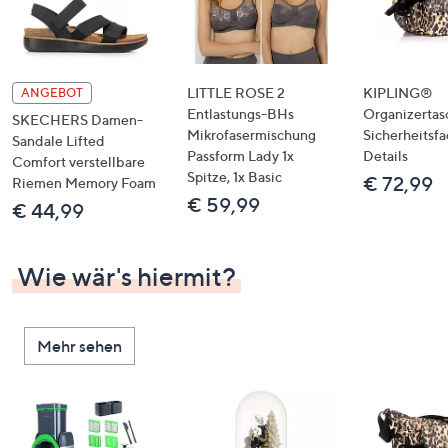
LITTLE ROSE 2
KIPLING®
ANGEBOT
Entlastungs-BHs
Organizertas
SKECHERS Damen-
Mikrofasermischung
Sicherheitsf
Sandale Lifted
Passform Lady 1x
Details
Comfort verstellbare
Spitze, 1x Basic
€ 72,99
Riemen Memory Foam
€ 59,99
€ 44,99
Wie wär's hiermit?
Mehr sehen