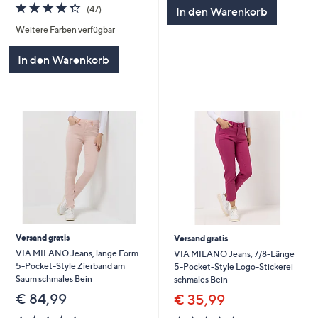
5
4.3
47
(47)
In den Warenkorb
von
Bewertungen
Weitere Farben verfügbar
5
In den Warenkorb
Versand gratis
Versand gratis
VIA MILANO Jeans, lange Form
VIA MILANO Jeans, 7/8-Länge
5-Pocket-Style Zierband am
5-Pocket-Style Logo-Stickerei
Saum schmales Bein
schmales Bein
€ 84,99
€ 35,99
4.2
44