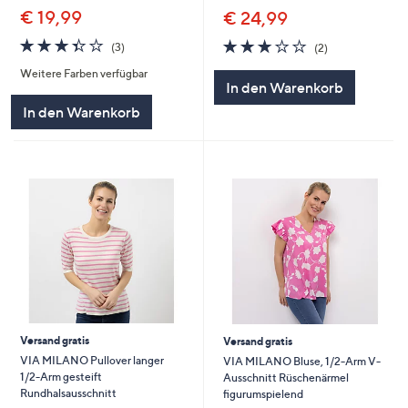
€ 19,99
€ 24,99
3.3
3
3.0
2
(3)
(2)
von
Bewertungen
von
Bewertungen
Weitere Farben verfügbar
5
5
In den Warenkorb
In den Warenkorb
Versand gratis
Versand gratis
VIA MILANO Pullover langer
VIA MILANO Bluse, 1/2-Arm V-
1/2-Arm gesteift
Ausschnitt Rüschenärmel
Rundhalsausschnitt
figurumspielend