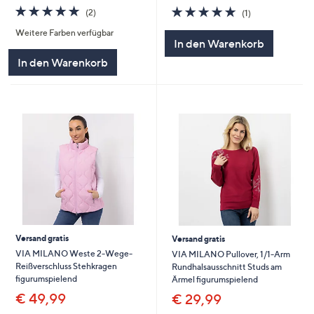
5.0
2
5.0
1
(2)
(1)
von
Bewertungen
von
Bewertungen
Weitere Farben verfügbar
5
5
In den Warenkorb
In den Warenkorb
Versand gratis
Versand gratis
VIA MILANO Weste 2-Wege-
VIA MILANO Pullover, 1/1-Arm
Reißverschluss Stehkragen
Rundhalsausschnitt Studs am
figurumspielend
Ärmel figurumspielend
€ 49,99
€ 29,99