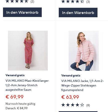
4.3
3
(2)
(3)
von
Bewertungen
von
Bewertungen
5
5
In den Warenkorb
In den Warenkorb
Versand gratis
Versand gratis
VIA MILANO Maxi-Kleid langer
VIA MILANO Jacke, 1/1-Arm 2-
1/2-Arm Jersey-Stretch
Wege-Zipper Stehkragen
ausgestellter Saum
figurumspielend
€ 69,99
€ 63,99
4.2
8
Nur noch heute gültig
(8)
von
Bewertungen
Danach: € 84,99