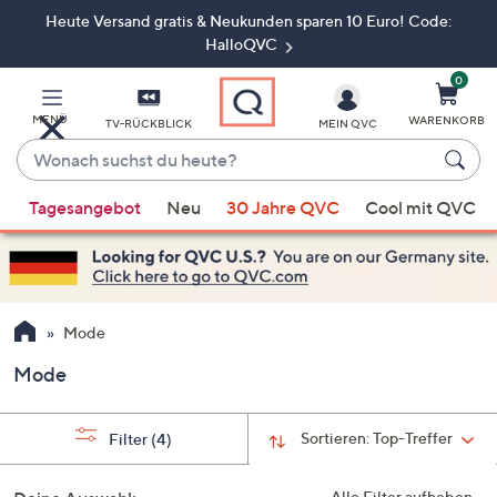
Heute Versand gratis & Neukunden sparen 10 Euro! Code:
Zum
Hauptinhalt
HalloQVC
springen
0
MENÜ
WARENKORB
TV-RÜCKBLICK
MEIN QVC
Wonach
suchst
Wenn
du
Tagesangebot
Neu
30 Jahre QVC
Cool mit QVC
Vorschläge
heute?
verfügbar
sind,
verwenden
Sie
Mode
die
Mode
Pfeiltasten
nach
oben
Sortieren:
Top-Treffer
Filter
(4)
und
nach
Alle Filter aufheben