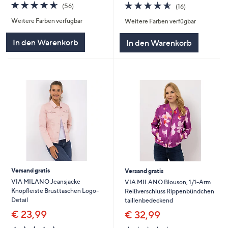
4.6
56
4.6
16
(56)
(16)
von
Bewertungen
von
Bewertungen
Weitere Farben verfügbar
Weitere Farben verfügbar
5
5
In den Warenkorb
In den Warenkorb
Versand gratis
Versand gratis
VIA MILANO Jeansjacke
VIA MILANO Blouson, 1/1-Arm
Knopfleiste Brusttaschen Logo-
Reißverschluss Rippenbündchen
Detail
taillenbedeckend
€ 23,99
€ 32,99
4.5
2