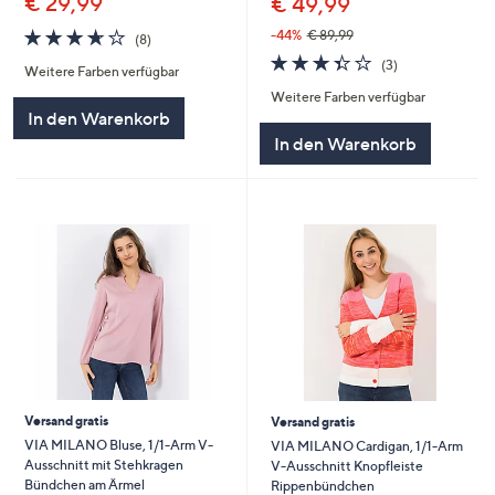
€ 29,99
€ 49,99
3.6
8
-44%
€ 89,99
(8)
von
Bewertungen
3.3
3
(3)
Weitere Farben verfügbar
5
von
Bewertungen
Weitere Farben verfügbar
5
In den Warenkorb
In den Warenkorb
Versand gratis
Versand gratis
VIA MILANO Bluse, 1/1-Arm V-
VIA MILANO Cardigan, 1/1-Arm
Ausschnitt mit Stehkragen
V-Ausschnitt Knopfleiste
Bündchen am Ärmel
Rippenbündchen