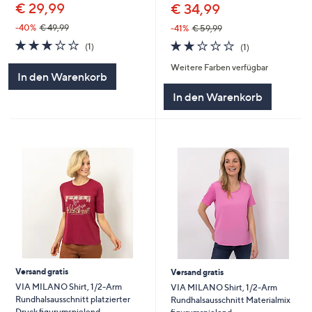
€ 29,99
€ 34,99
-40%
€ 49,99
-41%
€ 59,99
3.0
1
2.0
1
(1)
(1)
von
Bewertungen
von
Bewertungen
Weitere Farben verfügbar
5
5
In den Warenkorb
In den Warenkorb
Versand gratis
Versand gratis
VIA MILANO Shirt, 1/2-Arm
VIA MILANO Shirt, 1/2-Arm
Rundhalsausschnitt platzierter
Rundhalsausschnitt Materialmix
Druck figurumspielend