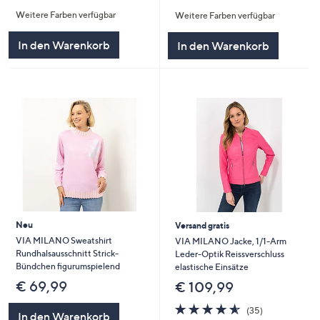
von
Bewertungen
von
Bewertungen
Weitere Farben verfügbar
Weitere Farben verfügbar
5
5
In den Warenkorb
In den Warenkorb
Neu
Versand gratis
VIA MILANO Sweatshirt
VIA MILANO Jacke, 1/1-Arm
Rundhalsausschnitt Strick-
Leder-Optik Reissverschluss
Bündchen figurumspielend
elastische Einsätze
€ 69,99
€ 109,99
4.6
35
(35)
In den Warenkorb
von
Bewertungen