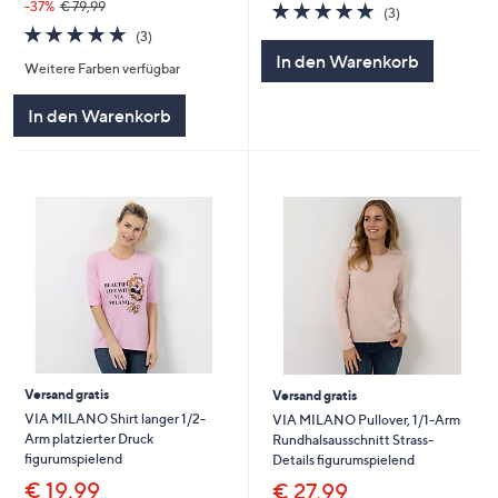
5.0
3
-37%
€ 79,99
(3)
von
Bewertungen
5.0
3
(3)
5
von
Bewertungen
In den Warenkorb
Weitere Farben verfügbar
5
In den Warenkorb
Versand gratis
Versand gratis
VIA MILANO Shirt langer 1/2-
VIA MILANO Pullover, 1/1-Arm
Arm platzierter Druck
Rundhalsausschnitt Strass-
figurumspielend
Details figurumspielend
€ 19,99
€ 27,99