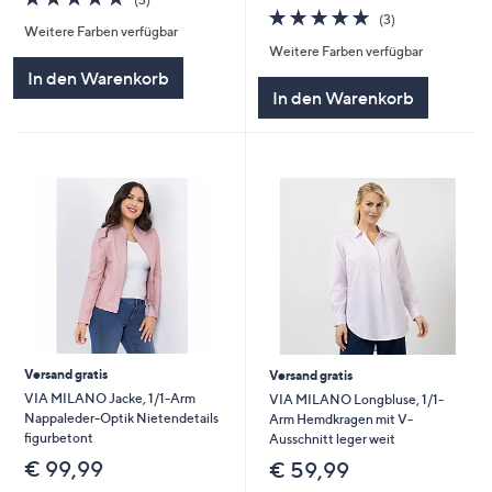
von
Bewertungen
4.7
3
(3)
Weitere Farben verfügbar
5
von
Bewertungen
Weitere Farben verfügbar
5
In den Warenkorb
In den Warenkorb
Versand gratis
Versand gratis
VIA MILANO Jacke, 1/1-Arm
VIA MILANO Longbluse, 1/1-
Nappaleder-Optik Nietendetails
Arm Hemdkragen mit V-
figurbetont
Ausschnitt leger weit
€ 99,99
€ 59,99