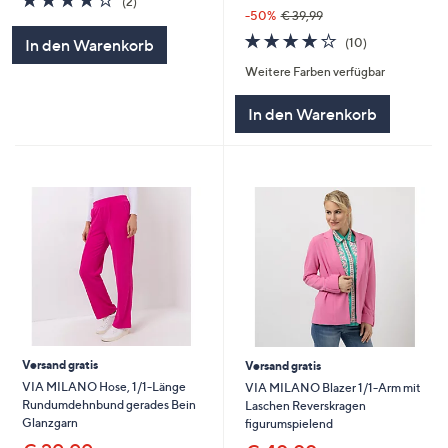
(2)
von
Bewertungen
-50%
€ 39,99
5
4.0
10
(10)
In den Warenkorb
von
Bewertungen
Weitere Farben verfügbar
5
In den Warenkorb
Versand gratis
Versand gratis
VIA MILANO Hose, 1/1-Länge
VIA MILANO Blazer 1/1-Arm mit
Rundumdehnbund gerades Bein
Laschen Reverskragen
Glanzgarn
figurumspielend