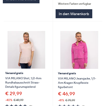
Weitere Farben verfügbar
5
In den Warenkorb
Versand gratis
Versand gratis
VIA MILANO Shirt, 1/2-Arm
VIA MILANO Jeansjacke, 1/1-
Rundhalsausschnitt Strass-
Arm Kragen Knopfleiste
Details figurumspielend
figurbetont
€ 29,99
€ 46,99
-40%
€ 49,99
-41%
€ 79,99
5.0
2
5.0
2