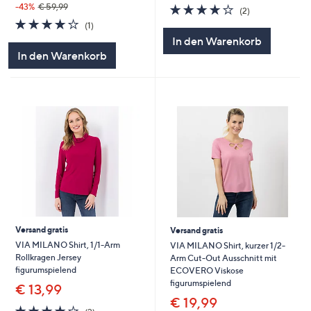
4.0
2
-43%
€ 59,99
(2)
von
Bewertungen
4.0
1
(1)
5
von
Bewertungen
In den Warenkorb
5
In den Warenkorb
Versand gratis
Versand gratis
VIA MILANO Shirt, 1/1-Arm
VIA MILANO Shirt, kurzer 1/2-
Rollkragen Jersey
Arm Cut-Out Ausschnitt mit
figurumspielend
ECOVERO Viskose
figurumspielend
€ 13,99
€ 19,99
4.0
2