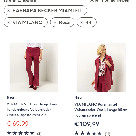
Deine Auswahl:
unten
BARBARA BECKER MIAMI FIT
oder
wischen
VIA MILANO
Rosa
44
Sie
auf
Touch-
Geräten
nach
links
bzw.
rechts,
um
diese
Neu
Neu
anzuzeigen.
VIA MILANO Hose, lange Form
VIA MILANO Kurzmantel
Teildehnbund Veloursleder-
Veloursleder-Optik Länge 85cm
Optik ausgestelltes Bein
figurumspielend
€ 69,99
€ 109,99
5.0
2
4.5
11
(2)
(11)