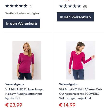
5.0
1
5.0
5
(1)
(5)
von
Bewertungen
von
Bewertungen
Weitere Farben verfügbar
5
5
In den Warenkorb
In den Warenkorb
Versand gratis
Versand gratis
VIA MILANO Pullover langer
VIA MILANO Shirt, 1/1-Arm Cut-
Halbarm Rundhalsausschnitt
Out Ausschnitt mit ECOVERO
figurbetont
Viskose figurumspielend
€ 23,99
€ 14,99