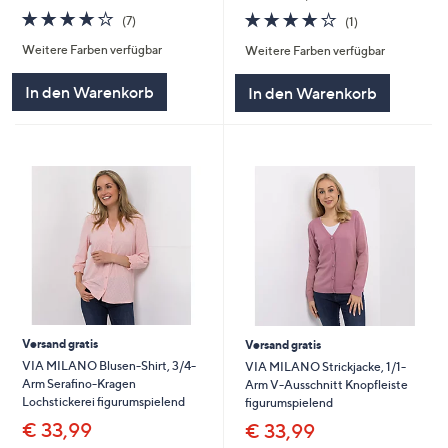
4.1
7
4.0
1
(7)
(1)
von
Bewertungen
von
Bewertungen
Weitere Farben verfügbar
Weitere Farben verfügbar
5
5
In den Warenkorb
In den Warenkorb
Versand gratis
Versand gratis
VIA MILANO Blusen-Shirt, 3/4-
VIA MILANO Strickjacke, 1/1-
Arm Serafino-Kragen
Arm V-Ausschnitt Knopfleiste
Lochstickerei figurumspielend
figurumspielend
€ 33,99
€ 33,99