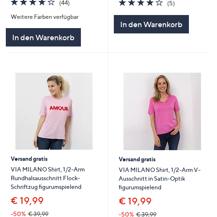
4.2
5
(44)
(5)
von
Bewertungen
von
Bewertungen
Weitere Farben verfügbar
5
5
In den Warenkorb
In den Warenkorb
Versand gratis
Versand gratis
VIA MILANO Shirt, 1/2-Arm
VIA MILANO Shirt, 1/2-Arm V-
Rundhalsausschnitt Flock-
Ausschnitt in Satin-Optik
Schriftzug figurumspielend
figurumspielend
€ 19,99
€ 19,99
-50%
€ 39,99
-50%
€ 39,99