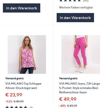
(10)
von
Bewertungen
In den Warenkorb
Weitere Farben verfügbar
5
In den Warenkorb
Versand gratis
Versand gratis
VIA MILANO Top Schluppe
VIA MILANO Jeans, 7/8-Länge
Allover-Druck leger weit
5-Pocket-Style schmales Bein
Reißverschluss-Saum
€ 23,99
€ 49,99
-52%
€ 49,99
-44%
€ 89,99
4.7
3
(3)