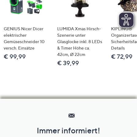
GENIUS Nicer Dicer
LUMIDA Xmas Hirsch-
KIPLING®
elektrischer
Szenerie unter
Organizertas
Gemüseschneider 10
Glasglocke inkl. 8 LEDs
Sicherheitsf
versch. Einsätze
& Timer Höhe ca.
Details
42cm, Ø 22cm
€ 99,99
€ 72,99
€ 39,99
Hilfeseiten,
Service
und
Immer informiert!
Unternehmensinformationen