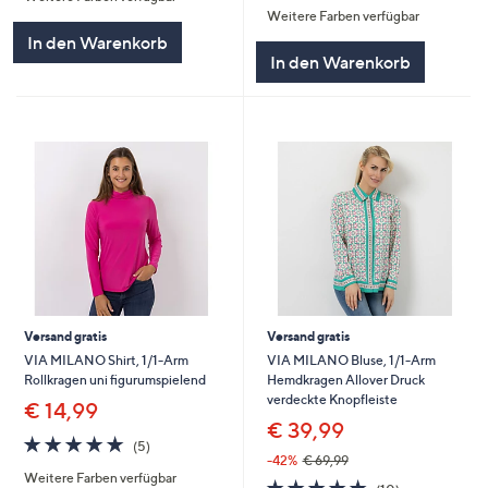
Weitere Farben verfügbar
5
In den Warenkorb
In den Warenkorb
Versand gratis
Versand gratis
VIA MILANO Shirt, 1/1-Arm
VIA MILANO Bluse, 1/1-Arm
Rollkragen uni figurumspielend
Hemdkragen Allover Druck
verdeckte Knopfleiste
€ 14,99
€ 39,99
4.8
5
(5)
von
Bewertungen
-42%
€ 69,99
Weitere Farben verfügbar
5
4.7
10