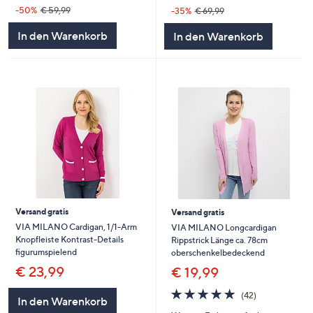
-50%
€ 59,99
-35%
€ 69,99
In den Warenkorb
In den Warenkorb
Versand gratis
Versand gratis
VIA MILANO Cardigan, 1/1-Arm
VIA MILANO Longcardigan
Knopfleiste Kontrast-Details
Rippstrick Länge ca. 78cm
figurumspielend
oberschenkelbedeckend
€ 23,99
€ 19,99
4.8
42
(42)
In den Warenkorb
von
Bewertungen