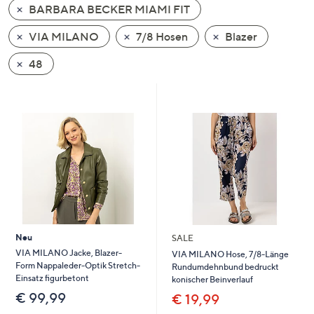
BARBARA BECKER MIAMI FIT
oder
wischen
VIA MILANO
7/8 Hosen
Blazer
Sie
auf
48
Touch-
Geräten
nach
links
bzw.
rechts,
um
diese
anzuzeigen.
Neu
SALE
VIA MILANO Jacke, Blazer-
VIA MILANO Hose, 7/8-Länge
Form Nappaleder-Optik Stretch-
Rundumdehnbund bedruckt
Einsatz figurbetont
konischer Beinverlauf
€ 99,99
€ 19,99