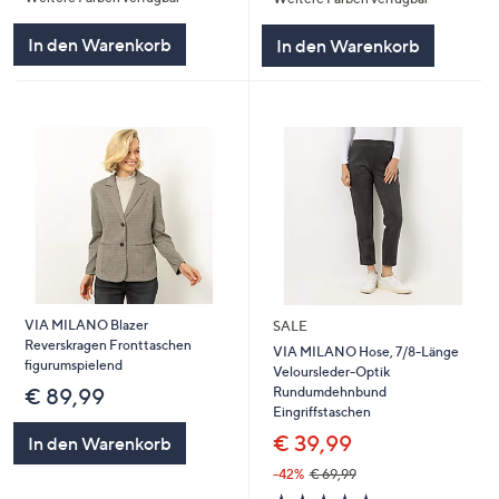
In den Warenkorb
In den Warenkorb
VIA MILANO Blazer
SALE
Reverskragen Fronttaschen
VIA MILANO Hose, 7/8-Länge
figurumspielend
Veloursleder-Optik
Rundumdehnbund
€ 89,99
Eingriffstaschen
€ 39,99
In den Warenkorb
-42%
€ 69,99
5.0
4