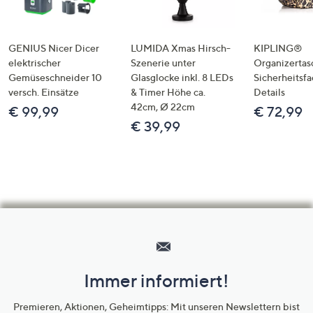
GENIUS Nicer Dicer
LUMIDA Xmas Hirsch-
KIPLING®
elektrischer
Szenerie unter
Organizertas
Gemüseschneider 10
Glasglocke inkl. 8 LEDs
Sicherheitsf
versch. Einsätze
& Timer Höhe ca.
Details
42cm, Ø 22cm
€ 99,99
€ 72,99
€ 39,99
Hilfeseiten,
Service
und
Immer informiert!
Unternehmensinformationen
Premieren, Aktionen, Geheimtipps: Mit unseren Newslettern bist