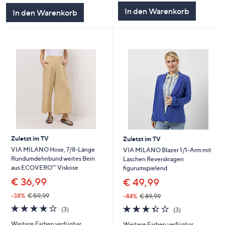
5
5
In den Warenkorb
In den Warenkorb
Zuletzt im TV
Zuletzt im TV
VIA MILANO Hose, 7/8-Länge
VIA MILANO Blazer 1/1-Arm mit
Rundumdehnbund weites Bein
Laschen Reverskragen
aus ECOVERO™ Viskose
figurumspielend
€ 36,99
€ 49,99
-38%
€ 59,99
-44%
€ 89,99
3.7
3
3.3
3
(3)
(3)
von
Bewertungen
von
Bewertungen
Weitere Farben verfügbar
Weitere Farben verfügbar
5
5