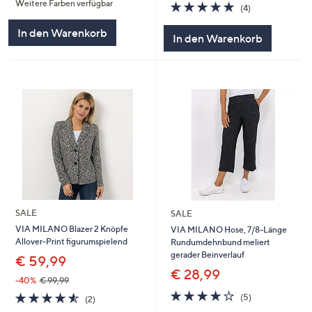
Weitere Farben verfügbar
5.0
4
(4)
von
Bewertungen
5
In den Warenkorb
In den Warenkorb
SALE
SALE
VIA MILANO Blazer 2 Knöpfe
VIA MILANO Hose, 7/8-Länge
Allover-Print figurumspielend
Rundumdehnbund meliert
gerader Beinverlauf
€ 59,99
€ 28,99
-40%
€ 99,99
4.0
5
4.5
2
(5)
(2)
von
Bewertungen
von
Bewertungen