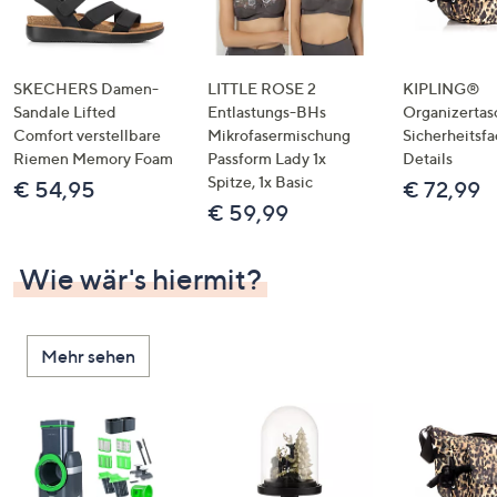
SKECHERS Damen-
LITTLE ROSE 2
KIPLING®
Sandale Lifted
Entlastungs-BHs
Organizertas
Comfort verstellbare
Mikrofasermischung
Sicherheitsf
Riemen Memory Foam
Passform Lady 1x
Details
Spitze, 1x Basic
€ 54,95
€ 72,99
€ 59,99
Wie wär's hiermit?
Mehr sehen