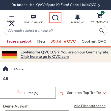
Du bist neu bei QVC? Spare 10 Euro! Code: HalloQVC
Zum
Hauptinhalt
springen
0
MENÜ
WARENKORB
TV-RÜCKBLICK
MEIN QVC
Wonach
suchst
Wenn
du
Tagesangebot
Neu
30 Jahre QVC
Cool mit QVC
Vorschläge
heute?
verfügbar
sind,
verwenden
Sie
Mode
die
48
Pfeiltasten
nach
oben
Sortieren:
Top-Treffer
Filter
(5)
und
nach
Deine Auswahl:
Alle Filter aufheben
unten