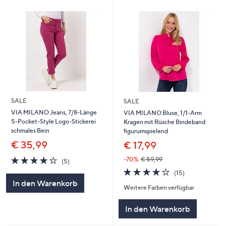
SALE
SALE
VIA MILANO Jeans, 7/8-Länge
VIA MILANO Bluse, 1/1-Arm
5-Pocket-Style Logo-Stickerei
Kragen mit Rüsche Bindeband
schmales Bein
figurumspielend
€ 35,99
€ 17,99
4.2
5
-70%
€ 59,99
(5)
von
Bewertungen
4.2
15
(15)
5
von
Bewertungen
In den Warenkorb
Weitere Farben verfügbar
5
In den Warenkorb