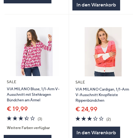
In den Warenkorb
SALE
SALE
VIA MILANO Bluse, 1/1-Arm V-
VIA MILANO Cardigan, 1/1-Arm
Ausschnitt mit Stehkragen
V-Ausschnitt Knopfleiste
Bündchen am Ärmel
Rippenbündchen
€ 19,99
€ 24,99
3.3
3
3.0
2
(3)
(2)
von
Bewertungen
von
Bewertungen
Weitere Farben verfügbar
5
5
In den Warenkorb