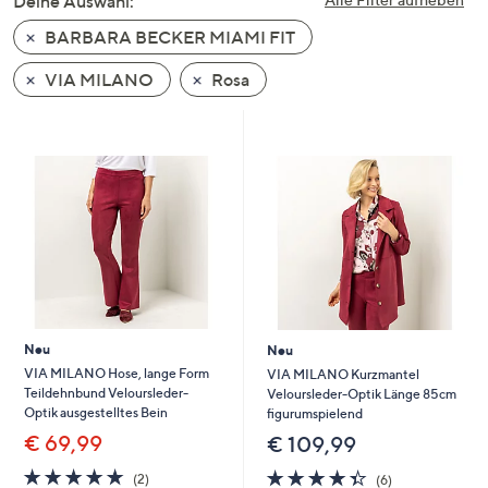
Deine Auswahl:
unten
BARBARA BECKER MIAMI FIT
oder
wischen
VIA MILANO
Rosa
Sie
auf
Touch-
Geräten
nach
links
bzw.
rechts,
um
diese
Neu
Neu
anzuzeigen.
VIA MILANO Hose, lange Form
VIA MILANO Kurzmantel
Teildehnbund Veloursleder-
Veloursleder-Optik Länge 85cm
Optik ausgestelltes Bein
figurumspielend
€ 69,99
€ 109,99
5.0
2
4.3
6
(2)
(6)