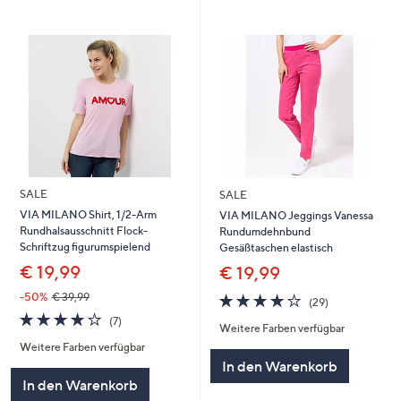
SALE
SALE
VIA MILANO Shirt, 1/2-Arm
VIA MILANO Jeggings Vanessa
Rundhalsausschnitt Flock-
Rundumdehnbund
Schriftzug figurumspielend
Gesäßtaschen elastisch
€ 19,99
€ 19,99
4.1
29
-50%
€ 39,99
(29)
von
Bewertungen
4.1
7
(7)
Weitere Farben verfügbar
5
von
Bewertungen
Weitere Farben verfügbar
5
In den Warenkorb
In den Warenkorb