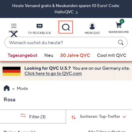
Heute Versand gratis & Neukunden sparen 10 Euro! Code:
Zum
Hauptinhalt
HalloQVC
springen
0
MENÜ
WARENKORB
TV-RÜCKBLICK
MEIN QVC
Wonach
suchst
Wenn
du
Tagesangebot
Neu
30 Jahre QVC
Cool mit QVC
Vorschläge
heute?
verfügbar
sind,
verwenden
Sie
Mode
die
Rosa
Pfeiltasten
nach
oben
Sortieren:
Top-Treffer
Filter
(3)
und
nach
Alle Filter aufheben