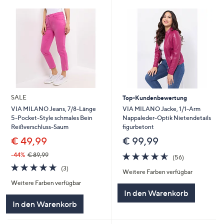
SALE
Top-Kundenbewertung
VIA MILANO Jacke, 1/1-Arm
VIA MILANO Jeans, 7/8-Länge
Nappaleder-Optik Nietendetails
5-Pocket-Style schmales Bein
figurbetont
Reißverschluss-Saum
€ 99,99
€ 49,99
4.6
56
-44%
€ 89,99
(56)
von
Bewertungen
4.7
3
(3)
Weitere Farben verfügbar
5
von
Bewertungen
Weitere Farben verfügbar
5
In den Warenkorb
In den Warenkorb