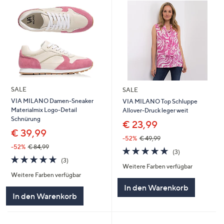
SALE
SALE
VIA MILANO Damen-Sneaker
VIA MILANO Top Schluppe
Materialmix Logo-Detail
Allover-Druck leger weit
Schnürung
€ 23,99
€ 39,99
-52%
€ 49,99
-52%
€ 84,99
4.7
3
(3)
4.7
3
von
Bewertungen
(3)
Weitere Farben verfügbar
von
Bewertungen
5
Weitere Farben verfügbar
5
In den Warenkorb
In den Warenkorb