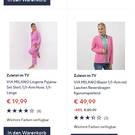
Zuletzt im TV
Zuletzt im TV
VIA MILANO Lingerie Pyjama-
VIA MILANO Blazer 1/1-Arm mit
Set Shirt, 1/1-Arm Hose, 1/1-
Laschen Reverskragen
Länge
figurumspielend
€ 19,99
€ 49,99
3.6
8
-44%
€ 89,99
(8)
von
Bewertungen
3.3
3
(3)
Weitere Farben verfügbar
5
von
Bewertungen
Weitere Farben verfügbar
5
In den Warenkorb