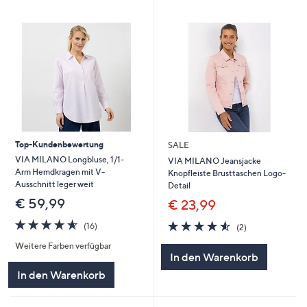
Top-Kundenbewertung
SALE
VIA MILANO Longbluse, 1/1-
VIA MILANO Jeansjacke
Arm Hemdkragen mit V-
Knopfleiste Brusttaschen Logo-
Ausschnitt leger weit
Detail
€ 59,99
€ 23,99
4.6
16
4.5
2
(16)
(2)
von
Bewertungen
von
Bewertungen
Weitere Farben verfügbar
5
5
In den Warenkorb
In den Warenkorb