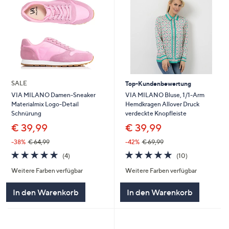
SALE
Top-Kundenbewertung
VIA MILANO Bluse, 1/1-Arm
VIA MILANO Damen-Sneaker
Hemdkragen Allover Druck
Materialmix Logo-Detail
verdeckte Knopfleiste
Schnürung
€ 39,99
€ 39,99
-42%
€ 69,99
-38%
€ 64,99
4.7
10
4.8
4
(10)
(4)
von
Bewertungen
von
Bewertungen
Weitere Farben verfügbar
Weitere Farben verfügbar
5
5
In den Warenkorb
In den Warenkorb