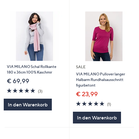
VIA MILANO Schal Rollkante
SALE
180 x 36cm 100% Kaschmir
VIA MILANO Pullover langer
Halbarm Rundhalsausschnitt
€ 69,99
figurbetont
5.0
3
(3)
€ 23,99
von
Bewertungen
5
5.0
1
In den Warenkorb
(1)
von
Bewertungen
5
In den Warenkorb