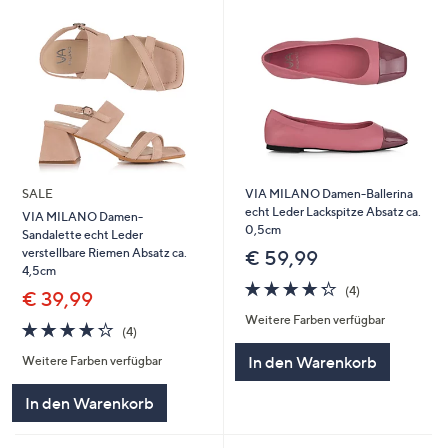
SALE
VIA MILANO Damen-Ballerina
echt Leder Lackspitze Absatz ca.
VIA MILANO Damen-
0,5cm
Sandalette echt Leder
verstellbare Riemen Absatz ca.
€ 59,99
4,5cm
4.2
4
(4)
€ 39,99
von
Bewertungen
Weitere Farben verfügbar
5
4.2
4
(4)
von
Bewertungen
In den Warenkorb
Weitere Farben verfügbar
5
In den Warenkorb