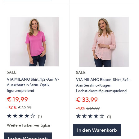
SALE
SALE
VIA MILANO Shirt, 1/2-Arm V-
VIA MILANO Blusen-Shirt, 3/4-
Ausschnitt in Satin-Optik
Arm Serafino-Kragen
figurumspielend
Lochstickerei figurumspielend
€ 19,99
€ 33,99
-50%
€ 39,99
-43%
€ 59,99
4.0
1
4.0
1
(1)
(1)
von
Bewertungen
von
Bewertungen
Weitere Farben verfügbar
5
5
In den Warenkorb
In den Warenkorb