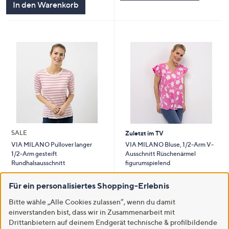
In den Warenkorb
SALE
Zuletzt im TV
VIA MILANO Bluse, 1/2-Arm V-
VIA MILANO Pullover langer
Ausschnitt Rüschenärmel
1/2-Arm gesteift
figurumspielend
Rundhalsausschnitt
€ 34,99
€ 29,99
Für ein personalisiertes Shopping-Erlebnis
-41%
€ 59,99
-40%
€ 49,99
Bitte wähle „Alle Cookies zulassen“, wenn du damit
2.0
1
3.0
1
(1)
(1)
einverstanden bist, dass wir in Zusammenarbeit mit
von
Bewertungen
von
Bewertungen
Weitere Farben verfügbar
5
5
Drittanbietern auf deinem Endgerät technische & profilbildende
In den Warenkorb