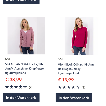
SALE
SALE
VIA MILANO Strickjacke, 1/1-
VIA MILANO Shirt, 1/1-Arm
Arm V-Ausschnitt Knopfleiste
Rollkragen Jersey
figurumspielend
figurumspielend
€ 33,99
€ 13,99
4.0
2
4.0
2
(2)
(2)
von
Bewertungen
von
Bewertungen
5
5
In den Warenkorb
In den Warenkorb