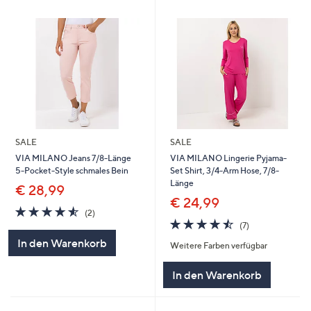
SALE
SALE
VIA MILANO Jeans 7/8-Länge
VIA MILANO Lingerie Pyjama-
5-Pocket-Style schmales Bein
Set Shirt, 3/4-Arm Hose, 7/8-
Länge
€ 28,99
€ 24,99
4.5
2
(2)
von
Bewertungen
4.4
7
(7)
5
von
Bewertungen
In den Warenkorb
Weitere Farben verfügbar
5
In den Warenkorb