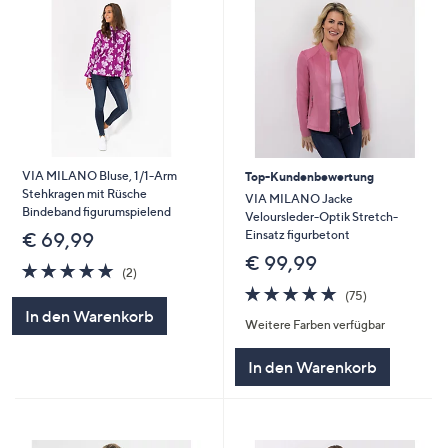
VIA MILANO Bluse, 1/1-Arm
Top-Kundenbewertung
Stehkragen mit Rüsche
VIA MILANO Jacke
Bindeband figurumspielend
Veloursleder-Optik Stretch-
Einsatz figurbetont
€ 69,99
€ 99,99
5.0
2
(2)
von
Bewertungen
4.8
75
(75)
5
von
Bewertungen
In den Warenkorb
Weitere Farben verfügbar
5
In den Warenkorb