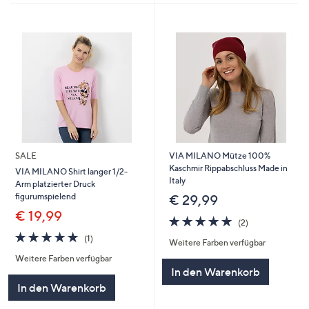
SALE
VIA MILANO Mütze 100%
Kaschmir Rippabschluss Made in
VIA MILANO Shirt langer 1/2-
Italy
Arm platzierter Druck
figurumspielend
€ 29,99
€ 19,99
5.0
2
(2)
von
Bewertungen
5.0
1
(1)
Weitere Farben verfügbar
5
von
Bewertungen
Weitere Farben verfügbar
5
In den Warenkorb
In den Warenkorb