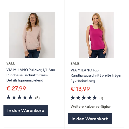
SALE
SALE
VIA MILANO Pullover, 1/1-Arm
VIA MILANO Top
Rundhalsausschnitt Strass-
Rundhalsausschnitt breite Träger
Details figurumspielend
figurbetont eng
€ 27,99
€ 13,99
5.0
5
5.0
1
(5)
(1)
von
Bewertungen
von
Bewertungen
Weitere Farben verfügbar
5
5
In den Warenkorb
In den Warenkorb