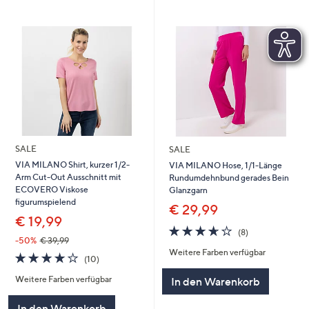
SALE
SALE
VIA MILANO Shirt, kurzer 1/2-
VIA MILANO Hose, 1/1-Länge
Arm Cut-Out Ausschnitt mit
Rundumdehnbund gerades Bein
ECOVERO Viskose
Glanzgarn
figurumspielend
€ 29,99
€ 19,99
3.6
8
(8)
von
Bewertungen
-50%
€ 39,99
Weitere Farben verfügbar
5
4.0
10
(10)
von
Bewertungen
Weitere Farben verfügbar
In den Warenkorb
5
In den Warenkorb