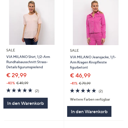
SALE
SALE
VIA MILANO Shirt, 1/2-Arm
VIA MILANO Jeansjacke, 1/1-
Rundhalsausschnitt Strass-
Arm Kragen Knopfleiste
Details figurumspielend
figurbetont
€ 29,99
€ 46,99
-40%
€ 49,99
-41%
€ 79,99
5.0
2
5.0
2
(2)
(2)
von
Bewertungen
von
Bewertungen
Weitere Farben verfügbar
5
5
In den Warenkorb
In den Warenkorb