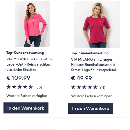
Top-Kundenbewertung
Top-Kundenbewertung
VIA MILANO Jacke, 1/1-Arm
VIA MILANO Shirt, langer
Leder-Optik Reissverschluss
Halbarm Rundhalsausschnitt
elastische Einsätze
Strass-Logo figurumspielend
€ 109,99
€ 49,99
4.6
35
4.6
11
(35)
(11)
von
Bewertungen
von
Bewertungen
Weitere Farben verfügbar
Weitere Farben verfügbar
5
5
In den Warenkorb
In den Warenkorb