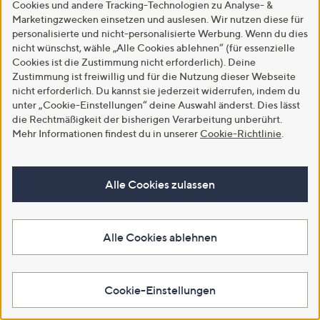
Cookies und andere Tracking-Technologien zu Analyse- &
In den Warenkorb
Marketingzwecken einsetzen und auslesen. Wir nutzen diese für
personalisierte und nicht-personalisierte Werbung. Wenn du dies
nicht wünschst, wähle „Alle Cookies ablehnen“ (für essenzielle
Cookies ist die Zustimmung nicht erforderlich). Deine
Zustimmung ist freiwillig und für die Nutzung dieser Webseite
nicht erforderlich. Du kannst sie jederzeit widerrufen, indem du
unter „Cookie-Einstellungen“ deine Auswahl änderst. Dies lässt
die Rechtmäßigkeit der bisherigen Verarbeitung unberührt.
Mehr Informationen findest du in unserer
Cookie-Richtlinie
.
Alle Cookies zulassen
SALE
VIA MILANO Shirt, 1/2-Arm
Rundhalsausschnitt platzierter
VIA MILANO Schultertasche
Druck figurumspielend
echt Leder geflochtenem
Alle Cookies ablehnen
Schultergurt
€ 39,99
€ 29,99
Weitere Farben verfügbar
Weitere Farben verfügbar
Cookie-Einstellungen
In den Warenkorb
In den Warenkorb