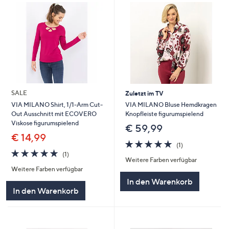
SALE
Zuletzt im TV
VIA MILANO Bluse Hemdkragen
VIA MILANO Shirt, 1/1-Arm Cut-
Knopfleiste figurumspielend
Out Ausschnitt mit ECOVERO
Viskose figurumspielend
€ 59,99
€ 14,99
5.0
1
(1)
von
Bewertungen
5.0
1
(1)
Weitere Farben verfügbar
5
von
Bewertungen
Weitere Farben verfügbar
5
In den Warenkorb
In den Warenkorb