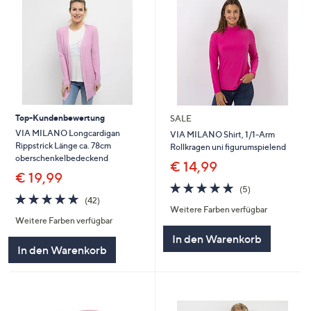
Top-Kundenbewertung
SALE
VIA MILANO Longcardigan
VIA MILANO Shirt, 1/1-Arm
Rippstrick Länge ca. 78cm
Rollkragen uni figurumspielend
oberschenkelbedeckend
€ 14,99
€ 19,99
4.8
5
(5)
4.8
42
von
Bewertungen
(42)
von
Bewertungen
Weitere Farben verfügbar
5
Weitere Farben verfügbar
5
In den Warenkorb
In den Warenkorb