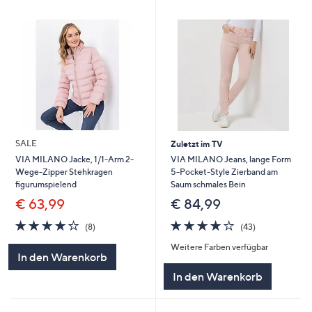
SALE
Zuletzt im TV
VIA MILANO Jeans, lange Form
VIA MILANO Jacke, 1/1-Arm 2-
5-Pocket-Style Zierband am
Wege-Zipper Stehkragen
Saum schmales Bein
figurumspielend
€ 84,99
€ 63,99
4.2
43
4.2
8
(43)
(8)
von
Bewertungen
von
Bewertungen
Weitere Farben verfügbar
5
5
In den Warenkorb
In den Warenkorb