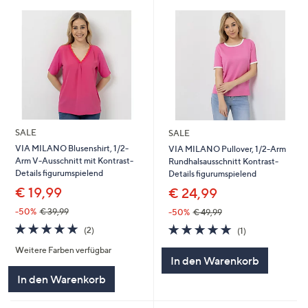
SALE
SALE
VIA MILANO Blusenshirt, 1/2-
VIA MILANO Pullover, 1/2-Arm
Arm V-Ausschnitt mit Kontrast-
Rundhalsausschnitt Kontrast-
Details figurumspielend
Details figurumspielend
€ 19,99
€ 24,99
-50%
€ 39,99
-50%
€ 49,99
5.0
2
5.0
1
(2)
(1)
von
Bewertungen
von
Bewertungen
Weitere Farben verfügbar
5
5
In den Warenkorb
In den Warenkorb