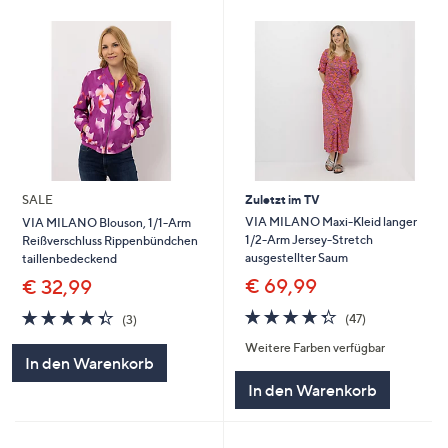
SALE
Zuletzt im TV
VIA MILANO Maxi-Kleid langer
VIA MILANO Blouson, 1/1-Arm
1/2-Arm Jersey-Stretch
Reißverschluss Rippenbündchen
ausgestellter Saum
taillenbedeckend
€ 69,99
€ 32,99
4.3
47
4.3
3
(47)
(3)
von
Bewertungen
von
Bewertungen
Weitere Farben verfügbar
5
5
In den Warenkorb
In den Warenkorb