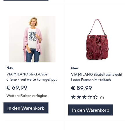
Neu
Neu
VIA MILANO Strick-Cape
VIA MILANO Beuteltasche echt
offene Front weite Form gerippt
Leder Fransen Mittelfach
€ 69,99
€ 89,99
3.0
1
Weitere Farben verfügbar
(1)
von
Bewertungen
5
In den Warenkorb
In den Warenkorb