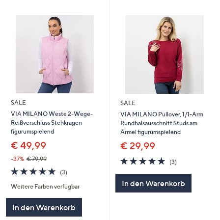
SALE
SALE
VIA MILANO Weste 2-Wege-
VIA MILANO Pullover, 1/1-Arm
Reißverschluss Stehkragen
Rundhalsausschnitt Studs am
figurumspielend
Ärmel figurumspielend
€ 49,99
€ 29,99
5.0
3
-37%
€ 79,99
(3)
von
Bewertungen
5.0
3
(3)
5
von
Bewertungen
In den Warenkorb
Weitere Farben verfügbar
5
In den Warenkorb