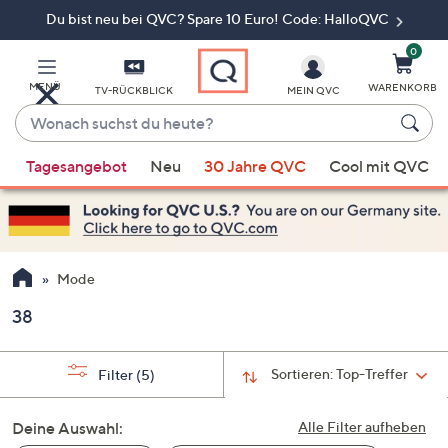
Du bist neu bei QVC? Spare 10 Euro! Code: HalloQVC
Zum
Hauptinhalt
springen
0
MENÜ
WARENKORB
TV-RÜCKBLICK
MEIN QVC
Wonach
suchst
Wenn
du
Tagesangebot
Neu
30 Jahre QVC
Cool mit QVC
Vorschläge
heute?
verfügbar
sind,
verwenden
Sie
Mode
die
38
Pfeiltasten
nach
oben
Sortieren:
Top-Treffer
Filter
(5)
und
nach
Deine Auswahl:
Alle Filter aufheben
unten