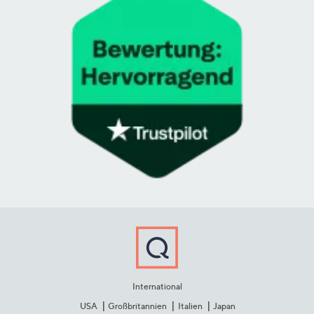
International
USA
Großbritannien
Italien
Japan