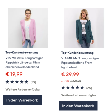
Top-Kundenbewertung
Top-Kundenbewertung
VIA MILANO Longcardigan
VIA MILANO Longcardigan
Rippstrick Länge ca. 78cm
Rippstrick offene Front
oberschenkelbedeckend
figurbetont
€ 19,99
€ 29,99
4.8
39
-50%
€ 59,99
(39)
von
Bewertungen
4.7
25
(25)
Weitere Farben verfügbar
5
von
Bewertungen
Weitere Farben verfügbar
5
In den Warenkorb
In den Warenkorb