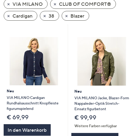
VIA MILANO
CLUB OF COMFORT®
oder
wischen
Cardigan
38
Blazer
Sie
auf
Touch-
Geräten
nach
links
bzw.
rechts,
um
diese
Neu
Neu
anzuzeigen.
VIA MILANO Cardigan
VIA MILANO Jacke, Blazer-Form
Rundhalsausschnitt Knopfleiste
Nappaleder-Optik Stretch-
figurumspielend
Einsatz figurbetont
€ 69,99
€ 99,99
Weitere Farben verfügbar
In den Warenkorb