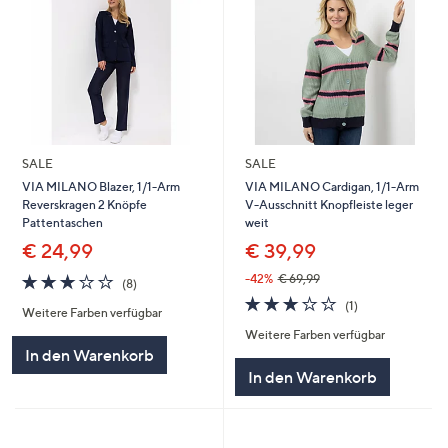
SALE
SALE
VIA MILANO Blazer, 1/1-Arm
VIA MILANO Cardigan, 1/1-Arm
Reverskragen 2 Knöpfe
V-Ausschnitt Knopfleiste leger
Pattentaschen
weit
€ 24,99
€ 39,99
3.1
8
-42%
€ 69,99
(8)
von
Bewertungen
3.0
1
(1)
Weitere Farben verfügbar
5
von
Bewertungen
Weitere Farben verfügbar
5
In den Warenkorb
In den Warenkorb