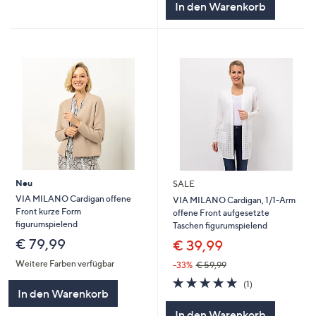
In den Warenkorb
Neu
SALE
VIA MILANO Cardigan offene
VIA MILANO Cardigan, 1/1-Arm
Front kurze Form
offene Front aufgesetzte
figurumspielend
Taschen figurumspielend
€ 79,99
€ 39,99
Weitere Farben verfügbar
-33%
€ 59,99
5.0
1
(1)
In den Warenkorb
von
Bewertungen
5
In den Warenkorb