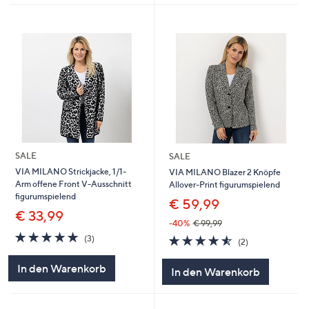
SALE
SALE
VIA MILANO Strickjacke, 1/1-
VIA MILANO Blazer 2 Knöpfe
Arm offene Front V-Ausschnitt
Allover-Print figurumspielend
figurumspielend
€ 59,99
€ 33,99
-40%
€ 99,99
4.7
3
4.5
2
(3)
(2)
von
Bewertungen
von
Bewertungen
5
5
In den Warenkorb
In den Warenkorb