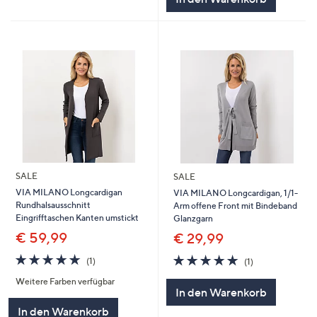
SALE
SALE
VIA MILANO Longcardigan
VIA MILANO Longcardigan, 1/1-
Rundhalsausschnitt
Arm offene Front mit Bindeband
Eingrifftaschen Kanten umstickt
Glanzgarn
€ 59,99
€ 29,99
5.0
1
5.0
1
(1)
(1)
von
Bewertungen
von
Bewertungen
Weitere Farben verfügbar
5
5
In den Warenkorb
In den Warenkorb