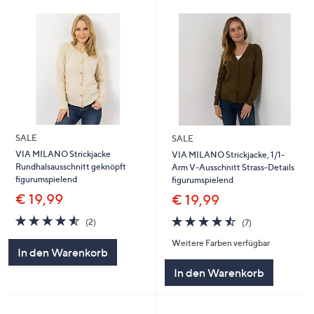
SALE
SALE
VIA MILANO Strickjacke
VIA MILANO Strickjacke, 1/1-
Rundhalsausschnitt geknöpft
Arm V-Ausschnitt Strass-Details
figurumspielend
figurumspielend
€ 19,99
€ 19,99
4.5
2
4.4
7
(2)
(7)
von
Bewertungen
von
Bewertungen
Weitere Farben verfügbar
5
5
In den Warenkorb
In den Warenkorb