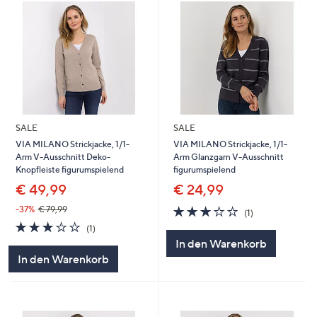
SALE
SALE
VIA MILANO Strickjacke, 1/1-
VIA MILANO Strickjacke, 1/1-
Arm V-Ausschnitt Deko-
Arm Glanzgarn V-Ausschnitt
Knopfleiste figurumspielend
figurumspielend
€ 49,99
€ 24,99
3.0
1
-37%
€ 79,99
(1)
von
Bewertungen
3.0
1
(1)
5
von
Bewertungen
In den Warenkorb
5
In den Warenkorb