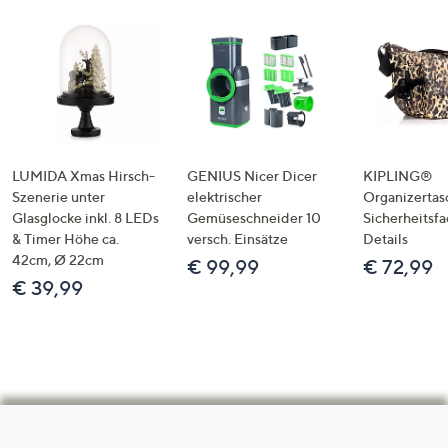
LUMIDA Xmas Hirsch-
GENIUS Nicer Dicer
KIPLING®
Szenerie unter
elektrischer
Organizertas
Glasglocke inkl. 8 LEDs
Gemüseschneider 10
Sicherheitsf
& Timer Höhe ca.
versch. Einsätze
Details
42cm, Ø 22cm
€ 99,99
€ 72,99
€ 39,99
Hilfeseiten,