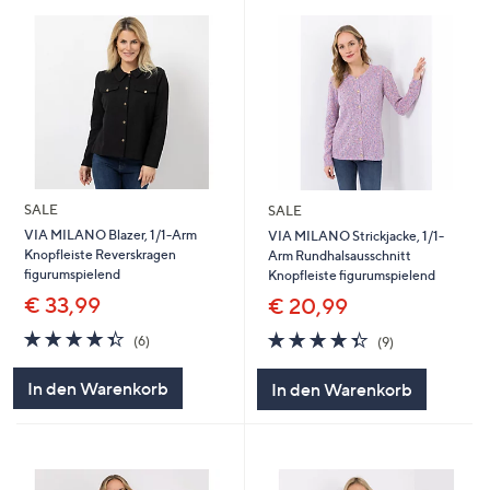
SALE
SALE
VIA MILANO Blazer, 1/1-Arm
VIA MILANO Strickjacke, 1/1-
Knopfleiste Reverskragen
Arm Rundhalsausschnitt
figurumspielend
Knopfleiste figurumspielend
€ 33,99
€ 20,99
4.3
6
4.3
9
(6)
(9)
von
Bewertungen
von
Bewertungen
5
5
In den Warenkorb
In den Warenkorb