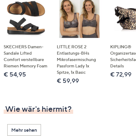
SKECHERS Damen-
LITTLE ROSE 2
KIPLING®
Sandale Lifted
Entlastungs-BHs
Organizertas
Comfort verstellbare
Mikrofasermischung
Sicherheitsf
Riemen Memory Foam
Passform Lady 1x
Details
Spitze, 1x Basic
€ 54,95
€ 72,99
€ 59,99
Wie wär's hiermit?
Mehr sehen