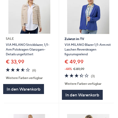
SALE
Zuletzt im TV
VIA MILANO Blazer 1/1-Arm mit
VIA MILANO Strickblazer, 1/1-
Laschen Reverskragen
Arm Polokragen Glanzgarn-
figurumspielend
Details ungefüttert
€ 49,99
€ 33,99
3.5
6
-44%
€ 89,99
(6)
von
Bewertungen
3.3
3
(3)
Weitere Farben verfügbar
5
von
Bewertungen
Weitere Farben verfügbar
5
In den Warenkorb
In den Warenkorb