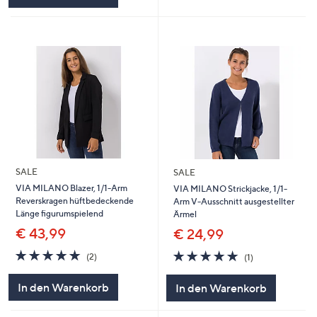
SALE
SALE
VIA MILANO Blazer, 1/1-Arm
VIA MILANO Strickjacke, 1/1-
Reverskragen hüftbedeckende
Arm V-Ausschnitt ausgestellter
Länge figurumspielend
Ärmel
€ 43,99
€ 24,99
5.0
2
5.0
1
(2)
(1)
von
Bewertungen
von
Bewertungen
5
5
In den Warenkorb
In den Warenkorb