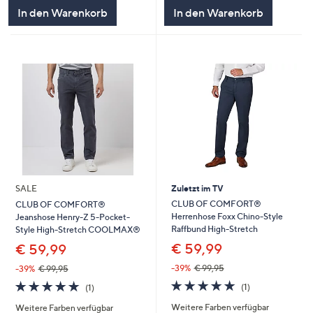
In den Warenkorb
In den Warenkorb
SALE
Zuletzt im TV
CLUB OF COMFORT®
CLUB OF COMFORT®
Herrenhose Foxx Chino-Style
Jeanshose Henry-Z 5-Pocket-
Raffbund High-Stretch
Style High-Stretch COOLMAX®
€ 59,99
€ 59,99
-39%
€ 99,95
-39%
€ 99,95
5.0
1
5.0
1
(1)
(1)
von
Bewertungen
von
Bewertungen
Weitere Farben verfügbar
Weitere Farben verfügbar
5
5