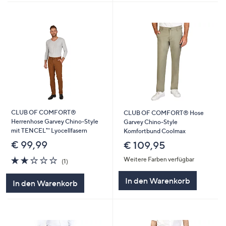
CLUB OF COMFORT®
CLUB OF COMFORT® Hose
Herrenhose Garvey Chino-Style
Garvey Chino-Style
mit TENCEL™ Lyocellfasern
Komfortbund Coolmax
€ 99,99
€ 109,95
2.0
1
Weitere Farben verfügbar
(1)
von
Bewertungen
5
In den Warenkorb
In den Warenkorb