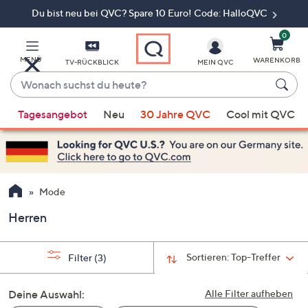
Du bist neu bei QVC? Spare 10 Euro! Code: HalloQVC
Zum
Hauptinhalt
springen
0
MENÜ
WARENKORB
TV-RÜCKBLICK
MEIN QVC
Wonach
suchst
Wenn
du
Tagesangebot
Neu
30 Jahre QVC
Cool mit QVC
Vorschläge
heute?
verfügbar
sind,
verwenden
Sie
Mode
die
Herren
Pfeiltasten
nach
oben
Sortieren:
Top-Treffer
Filter
(3)
und
nach
Deine Auswahl:
Alle Filter aufheben
unten