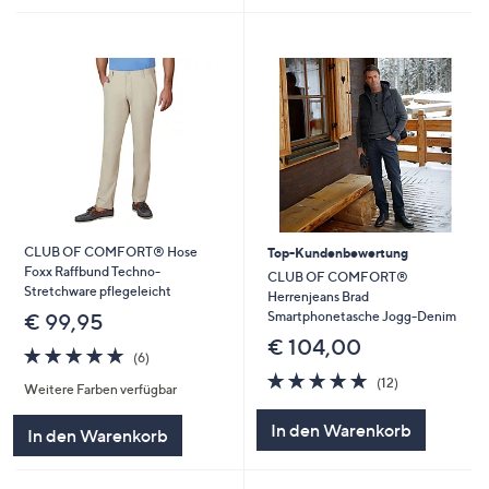
CLUB OF COMFORT® Hose
Top-Kundenbewertung
Foxx Raffbund Techno-
CLUB OF COMFORT®
Stretchware pflegeleicht
Herrenjeans Brad
Smartphonetasche Jogg-Denim
€ 99,95
€ 104,00
4.8
6
(6)
von
Bewertungen
4.8
12
(12)
Weitere Farben verfügbar
5
von
Bewertungen
5
In den Warenkorb
In den Warenkorb