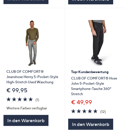
CLUB OF COMFORT®
Top-Kundenbewertung
Jeanshose Henry 5-Pocket-Style
CLUB OF COMFORT® Hose
High-Stretch Used Waschung
John 5-Pocket-Style
Smartphone-Tasche 360°
€ 99,95
Stretch
5.0
1
(1)
€ 49,99
von
Bewertungen
Weitere Farben verfügbar
5
4.9
12
(12)
von
Bewertungen
In den Warenkorb
5
In den Warenkorb