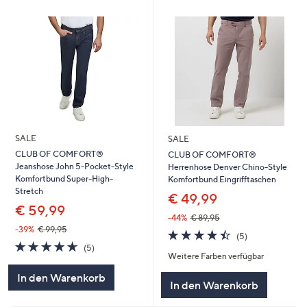
SALE
SALE
CLUB OF COMFORT®
CLUB OF COMFORT®
Jeanshose John 5-Pocket-Style
Herrenhose Denver Chino-Style
Komfortbund Super-High-
Komfortbund Eingrifftaschen
Stretch
€ 49,99
€ 59,99
-44%
€ 89,95
-39%
€ 99,95
4.4
5
(5)
4.6
5
von
Bewertungen
(5)
Weitere Farben verfügbar
von
Bewertungen
5
5
In den Warenkorb
In den Warenkorb