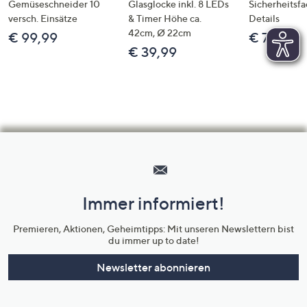
Gemüseschneider 10
Glasglocke inkl. 8 LEDs
Sicherheitsf
versch. Einsätze
& Timer Höhe ca.
Details
42cm, Ø 22cm
€ 99,99
€ 72,99
€ 39,99
Hilfeseiten,
Service
und
Immer informiert!
Unternehmensinformationen
Premieren, Aktionen, Geheimtipps: Mit unseren Newslettern bist
du immer up to date!
Newsletter abonnieren