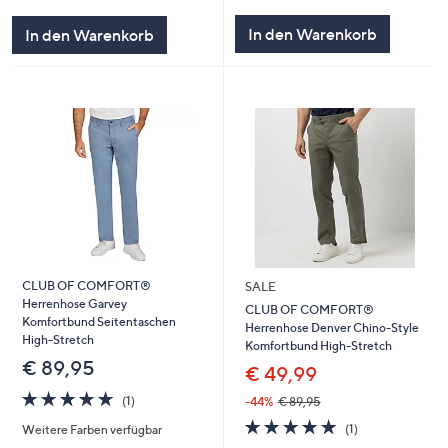
In den Warenkorb
In den Warenkorb
CLUB OF COMFORT®
SALE
Herrenhose Garvey
CLUB OF COMFORT®
Komfortbund Seitentaschen
Herrenhose Denver Chino-Style
High-Stretch
Komfortbund High-Stretch
€ 89,95
€ 49,99
5.0
1
(1)
-44%
€ 89,95
von
Bewertungen
5.0
1
(1)
Weitere Farben verfügbar
5
von
Bewertungen