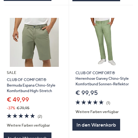
SALE
CLUB OF COMFORT®
Herrenhose Garvey Chino-Style
CLUB OF COMFORT®
Komfortbund Sonnen-Reflektor
Bermuda Espana Chino-Style
Komfortbund High-Stretch
€ 99,95
€ 49,99
5.0
1
(1)
von
Bewertungen
-37%
€ 79,95
Weitere Farben verfügbar
5
5.0
2
(2)
von
Bewertungen
In den Warenkorb
Weitere Farben verfügbar
5