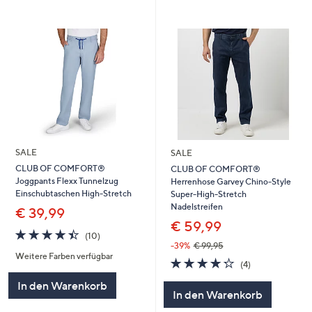
SALE
SALE
CLUB OF COMFORT®
CLUB OF COMFORT®
Joggpants Flexx Tunnelzug
Herrenhose Garvey Chino-Style
Einschubtaschen High-Stretch
Super-High-Stretch
Nadelstreifen
€ 39,99
€ 59,99
4.4
10
(10)
von
Bewertungen
-39%
€ 99,95
Weitere Farben verfügbar
5
4.2
4
(4)
von
Bewertungen
In den Warenkorb
5
In den Warenkorb