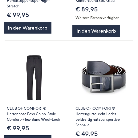
Hemdstopper super High-
Komfortbund 360 Grad
Stretch
€ 89,95
€ 99,95
Weitere Farben verfügbar
In den Warenkorb
In den Warenkorb
CLUB OF COMFORT®
CLUB OF COMFORT®
Herrenhose Foxx Chino-Style
Herrengürtel echt Leder
Comfort-Flex-Bund Wool-Look
beidseitig nutzbar sportive
Schnalle
€ 99,95
€ 49,95