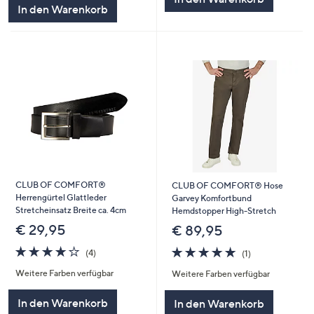
In den Warenkorb
CLUB OF COMFORT®
CLUB OF COMFORT® Hose
Herrengürtel Glattleder
Garvey Komfortbund
Stretcheinsatz Breite ca. 4cm
Hemdstopper High-Stretch
€ 29,95
€ 89,95
4.0
4
5.0
1
(4)
(1)
von
Bewertungen
von
Bewertungen
Weitere Farben verfügbar
Weitere Farben verfügbar
5
5
In den Warenkorb
In den Warenkorb