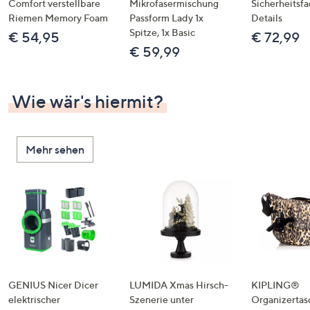
Comfort verstellbare
Mikrofasermischung
Sicherheitsf
Riemen Memory Foam
Passform Lady 1x
Details
Spitze, 1x Basic
€ 54,95
€ 72,99
€ 59,99
Wie wär's hiermit?
Mehr sehen
GENIUS Nicer Dicer
LUMIDA Xmas Hirsch-
KIPLING®
elektrischer
Szenerie unter
Organizertas