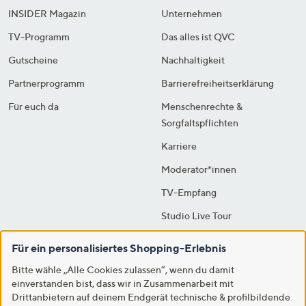
INSIDER Magazin
Unternehmen
TV-Programm
Das alles ist QVC
Gutscheine
Nachhaltigkeit
Partnerprogramm
Barrierefreiheitserklärung
Für euch da
Menschenrechte &
Sorgfaltspflichten
Karriere
Moderator*innen
TV-Empfang
Studio Live Tour
Outlet
Für ein personalisiertes Shopping-Erlebnis
Bitte wähle „Alle Cookies zulassen“, wenn du damit
Überall mit QVC vernetzt
einverstanden bist, dass wir in Zusammenarbeit mit
Drittanbietern auf deinem Endgerät technische & profilbildende