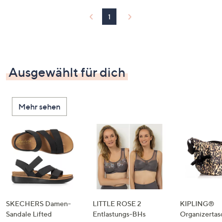
1
Ausgewählt für dich
Mehr sehen
SKECHERS Damen-
LITTLE ROSE 2
KIPLING®
Sandale Lifted
Entlastungs-BHs
Organizertas