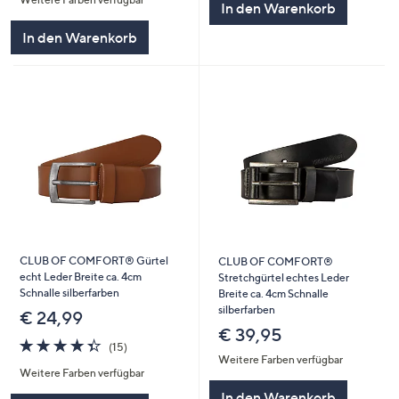
5
In den Warenkorb
In den Warenkorb
CLUB OF COMFORT® Gürtel
CLUB OF COMFORT®
echt Leder Breite ca. 4cm
Stretchgürtel echtes Leder
Schnalle silberfarben
Breite ca. 4cm Schnalle
silberfarben
€ 24,99
€ 39,95
4.3
15
(15)
von
Bewertungen
Weitere Farben verfügbar
Weitere Farben verfügbar
5
In den Warenkorb