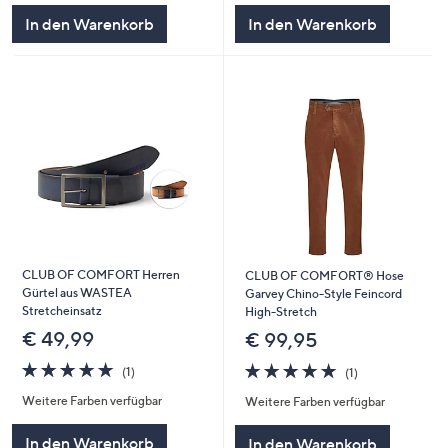
5
In den Warenkorb
In den Warenkorb
CLUB OF COMFORT Herren
CLUB OF COMFORT® Hose
Gürtel aus WASTEA
Garvey Chino-Style Feincord
Stretcheinsatz
High-Stretch
€ 49,99
€ 99,95
5.0
1
5.0
1
(1)
(1)
von
Bewertungen
von
Bewertungen
Weitere Farben verfügbar
Weitere Farben verfügbar
5
5
In den Warenkorb
In den Warenkorb