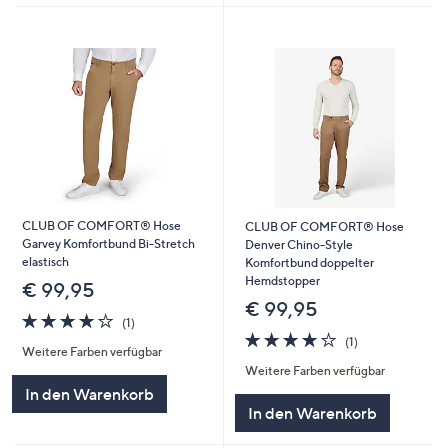
CLUB OF COMFORT® Hose
CLUB OF COMFORT® Hose
Garvey Komfortbund Bi-Stretch
Denver Chino-Style
elastisch
Komfortbund doppelter
Hemdstopper
€ 99,95
€ 99,95
4.0
1
(1)
von
Bewertungen
4.0
1
(1)
Weitere Farben verfügbar
5
von
Bewertungen
Weitere Farben verfügbar
5
In den Warenkorb
In den Warenkorb