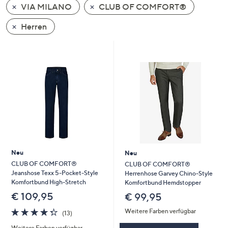
VIA MILANO
CLUB OF COMFORT®
oder
wischen
Herren
Sie
auf
Touch-
Geräten
nach
links
bzw.
rechts,
um
diese
Neu
Neu
anzuzeigen.
CLUB OF COMFORT®
CLUB OF COMFORT®
Jeanshose Texx 5-Pocket-Style
Herrenhose Garvey Chino-Style
Komfortbund High-Stretch
Komfortbund Hemdstopper
€ 109,95
€ 99,95
4.3
13
Weitere Farben verfügbar
(13)
von
Bewertungen
Weitere Farben verfügbar