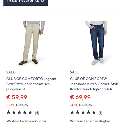
In den Warenkorb
SALE
SALE
CLUB OF COMFORT® Jogpant
CLUB OF COMFORT®
Foxx Raffbund sehr elastisch
Jeanshose Alex 5-Pocket-Style
pflegeleicht
Komfortbund High-Stretch
€ 59,99
€ 69,99
-39%
€ 99,95
-41%
€ 119,95
5.0
4
5.0
1
(4)
(1)
von
Bewertungen
von
Bewertungen
Weitere Farben verfügbar
Weitere Farben verfügbar
5
5