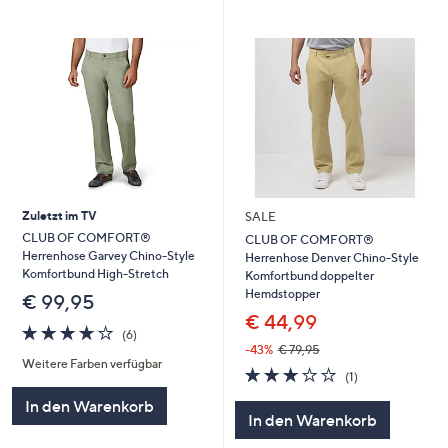
Zuletzt im TV
SALE
CLUB OF COMFORT®
CLUB OF COMFORT®
Herrenhose Garvey Chino-Style
Herrenhose Denver Chino-Style
Komfortbund High-Stretch
Komfortbund doppelter
Hemdstopper
€ 99,95
€ 44,99
3.7
6
(6)
von
Bewertungen
-43%
€ 79,95
Weitere Farben verfügbar
5
3.0
1
(1)
von
Bewertungen
In den Warenkorb
5
In den Warenkorb