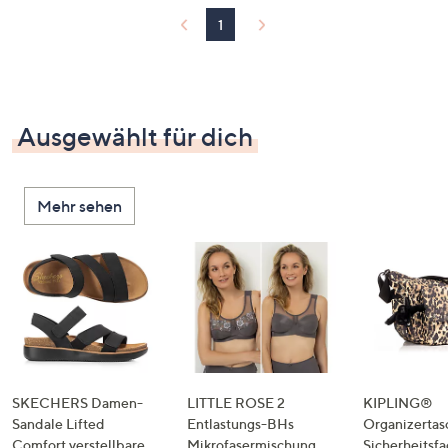
1
Ausgewählt für dich
Mehr sehen
SKECHERS Damen-
LITTLE ROSE 2
KIPLING®
Sandale Lifted
Entlastungs-BHs
Organizertas
Comfort verstellbare
Mikrofasermischung
Sicherheitsf