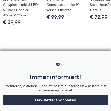
Glasglocke inkl. 8 LEDs
Gemüseschneider 10
Sicherheitsf
& Timer Höhe ca.
versch. Einsätze
Details
42cm, Ø 22cm
€ 99,99
€ 72,99
€ 39,99
Hilfeseiten,
Service
und
Immer informiert!
Unternehmensinformationen
Premieren, Aktionen, Geheimtipps: Mit unseren Newslettern bist
du immer up to date!
Newsletter abonnieren