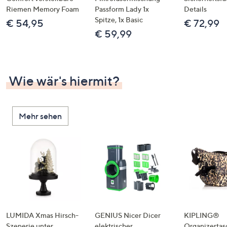
Riemen Memory Foam
Passform Lady 1x
Details
Spitze, 1x Basic
€ 54,95
€ 72,99
€ 59,99
Wie wär's hiermit?
Mehr sehen
LUMIDA Xmas Hirsch-
GENIUS Nicer Dicer
KIPLING®
Szenerie unter
elektrischer
Organizertas