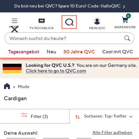
Du bist neu bei QVC? Spare 10 Euro! Code: HalloQVC
Zum
Hauptinhalt
springen
0
MENÜ
WARENKORB
TV-RÜCKBLICK
MEIN QVC
Wonach
suchst
Wenn
du
Tagesangebot
Neu
30 Jahre QVC
Cool mit QVC
Vorschläge
heute?
verfügbar
sind,
verwenden
Sie
Mode
die
Cardigan
Pfeiltasten
nach
oben
Sortieren:
Top-Treffer
Filter
(3)
und
nach
Deine Auswahl:
Alle Filter aufheben
unten