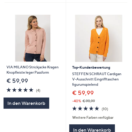
VIA MILANO Strickjacke Kragen
Top-Kundenbewertung
Knopfleiste leger Passform
STEFFEN SCHRAUT Cardigan
V-Ausschnitt Eingrifftaschen
€ 59,99
figurumspielend
5.0
4
(4)
€ 59,99
von
Bewertungen
5
-40%
€ 99,99
In den Warenkorb
4.7
10
(10)
von
Bewertungen
Weitere Farben verfügbar
5
In den Warenkorb