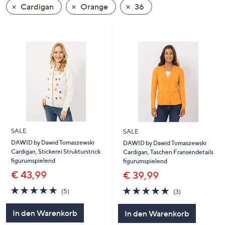
Cardigan
Orange
36
oder
wischen
Sie
auf
Touch-
Geräten
nach
links
bzw.
rechts,
um
SALE
SALE
diese
DAWID by Dawid Tomaszewski
DAWID by Dawid Tomaszewski
Cardigan, Stickerei Strukturstrick
Cardigan, Taschen Fransendetails
anzuzeigen.
figurumspielend
figurumspielend
€ 43,99
€ 39,99
5.0
5
5.0
3
(5)
(3)
von
Bewertungen
von
Bewertungen
5
5
In den Warenkorb
In den Warenkorb