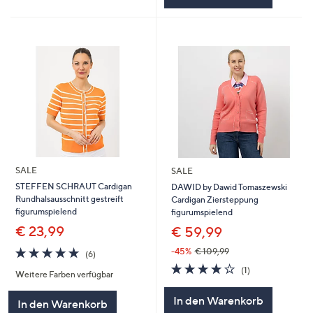
SALE
SALE
STEFFEN SCHRAUT Cardigan
DAWID by Dawid Tomaszewski
Rundhalsausschnitt gestreift
Cardigan Ziersteppung
figurumspielend
figurumspielend
€ 23,99
€ 59,99
4.7
6
-45%
€ 109,99
(6)
von
Bewertungen
4.0
1
(1)
Weitere Farben verfügbar
5
von
Bewertungen
5
In den Warenkorb
In den Warenkorb