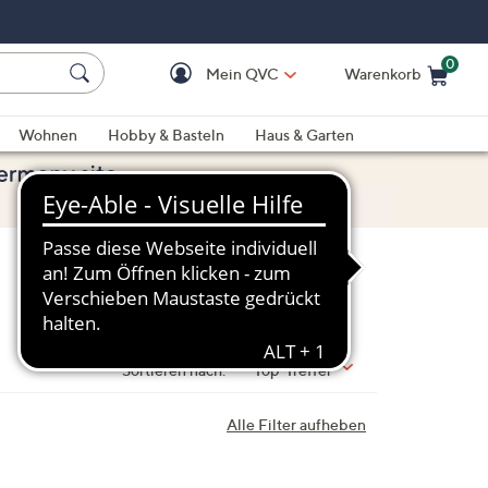
0
Mein QVC
Warenkorb
Einkaufswagen ist le
Wohnen
Hobby & Basteln
Haus & Garten
Sortieren nach:
Top-Treffer
Alle Filter aufheben