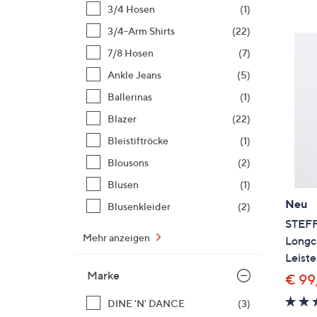
Si
3/4 Hosen
(1)
au
3/4-Arm Shirts
(22)
T
7/8 Hosen
(7)
G
n
Ankle Jeans
(5)
li
Ballerinas
(1)
b
Blazer
(22)
re
Bleistiftröcke
(1)
u
di
Blousons
(2)
an
Blusen
(1)
Neu
Blusenkleider
(2)
STEF
Mehr anzeigen
Longc
Leiste
Marke
€ 99
DINE 'N' DANCE
(3)