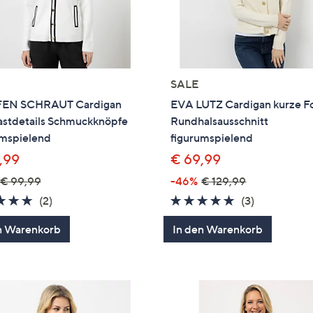
SALE
FEN SCHRAUT Cardigan
EVA LUTZ Cardigan kurze 
astdetails Schmuckknöpfe
Rundhalsausschnitt
umspielend
figurumspielend
,99
€ 69,99
€ 99,99
-46%
€ 129,99
5.0
2
5.0
3
(2)
(3)
von
Bewertungen
von
Bewertung
n Warenkorb
In den Warenkorb
5
5