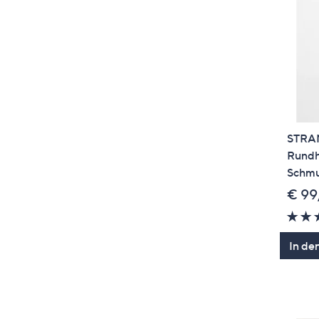
STRA
Rundh
Schmu
€ 99
In de