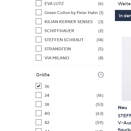
Weite
EVA LUTZ
(6)
Green Cotton by Peter Hahn
(1)
In de
KILIAN KERNER SENSES
(3)
SCHIFFHAUER
(2)
STEFFEN SCHRAUT
(14)
STRANDFEIN
(5)
VIA MILANO
(8)
Größe
36
34
(16)
38
(53)
Neu
40
(63)
STEFF
V-Aus
42
(59)
figurb