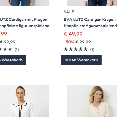
SALE
UTZ Cardigan mit Kragen
EVA LUTZ Cardigan Kragen
opfleiste figurumspielend
Knopfleiste figurumspielen
,99
€ 49,99
€ 99,99
-50%
€ 99,99
5.0
1
5.0
1
(1)
(1)
von
Bewertungen
von
Bewertung
n Warenkorb
In den Warenkorb
5
5