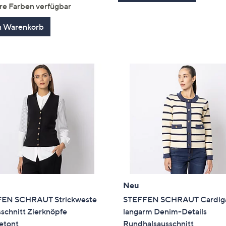
von
Bewertungen
re Farben verfügbar
5
n Warenkorb
Neu
EN SCHRAUT Strickweste
STEFFEN SCHRAUT Cardig
schnitt Zierknöpfe
langarm Denim-Details
etont
Rundhalsausschnitt