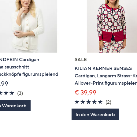
NDFEIN Cardigan
SALE
alsausschnitt
KILIAN KERNER SENSES
ckknöpfe figurumspielend
Cardigan, Langarm Strass-K
,99
Allover-Print figurumspiele
€ 39,99
5.0
3
(3)
von
Bewertungen
5.0
2
(2)
n Warenkorb
5
von
Bewertung
In den Warenkorb
5