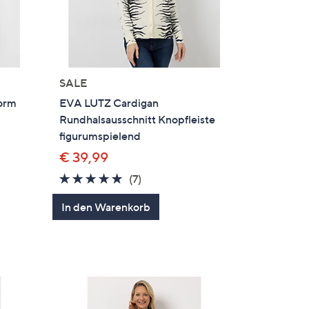
SALE
Form
EVA LUTZ Cardigan
Rundhalsausschnitt Knopfleiste
figurumspielend
€ 39,99
5.0
7
(7)
von
Bewertungen
In den Warenkorb
5
en