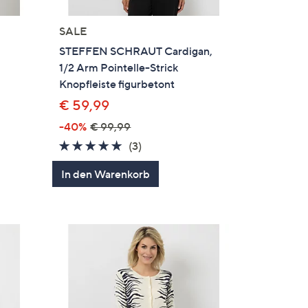
SALE
STEFFEN SCHRAUT Cardigan,
d
1/2 Arm Pointelle-Strick
Knopfleiste figurbetont
€ 59,99
-40%
€ 99,99
en
5.0
3
(3)
von
Bewertungen
In den Warenkorb
5