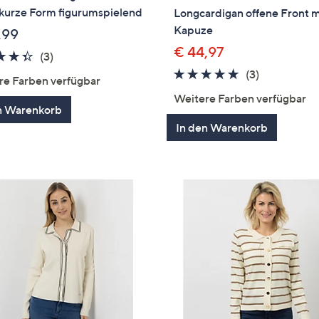
 kurze Form figurumspielend
Longcardigan offene Front m
Kapuze
,99
€ 44,97
4.3
3
(3)
von
Bewertungen
5.0
3
(3)
re Farben verfügbar
5
von
Bewertung
Weitere Farben verfügbar
5
n Warenkorb
In den Warenkorb