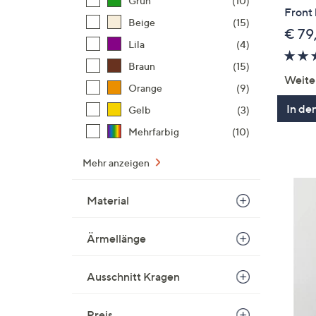
Grün
(10)
Front
Beige
(15)
€ 79
Lila
(4)
Braun
(15)
Weite
Orange
(9)
In de
Gelb
(3)
Mehrfarbig
(10)
Mehr anzeigen
Material
Ärmellänge
Ausschnitt Kragen
Preis