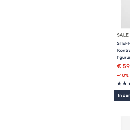
SALE
STEF
Kontr
figur
€ 59
-40%
In de