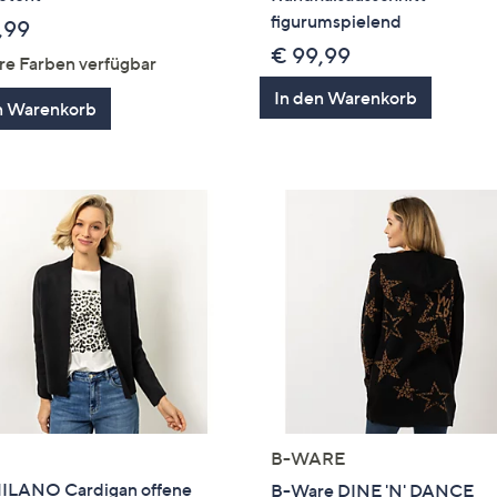
figurumspielend
,99
€ 99,99
re Farben verfügbar
In den Warenkorb
n Warenkorb
B-WARE
ILANO Cardigan offene
B-Ware DINE 'N' DANCE