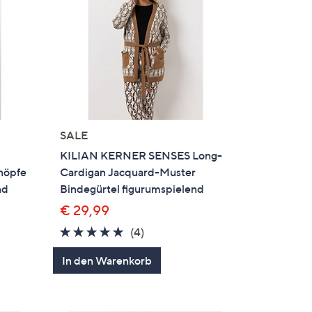
SALE
KILIAN KERNER SENSES Long-
nöpfe
Cardigan Jacquard-Muster
nd
Bindegürtel figurumspielend
€ 29,99
5.0
4
(4)
en
von
Bewertungen
In den Warenkorb
5