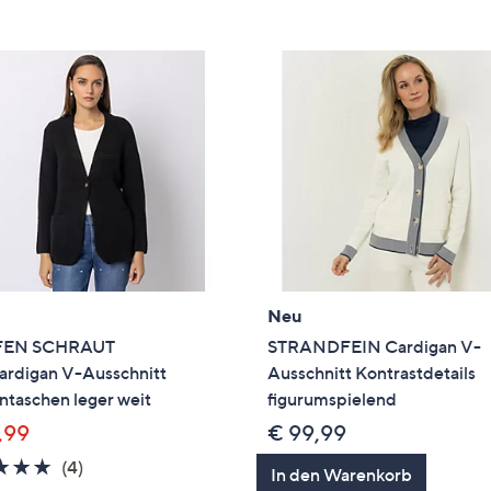
e
f
ouch-
eräten
ach
nks
zw.
chts,
m
ese
zuzeigen.
Neu
FEN SCHRAUT
STRANDFEIN Cardigan V-
ardigan V-Ausschnitt
Ausschnitt Kontrastdetails
ntaschen leger weit
figurumspielend
,99
€ 99,99
4.8
4
(4)
In den Warenkorb