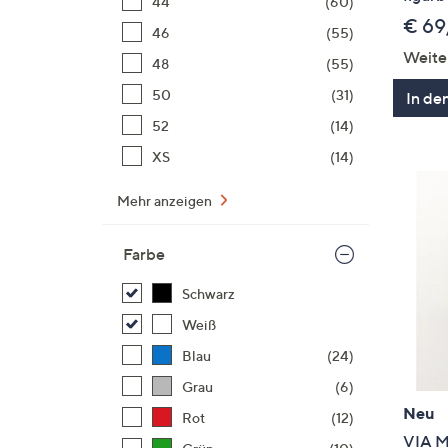
44
(60)
€ 69
46
(55)
Weite
48
(55)
50
(31)
In de
52
(14)
XS
(14)
Mehr anzeigen
Farbe
Schwarz
Weiß
Blau
(24)
Grau
(6)
Neu
Rot
(12)
VIA M