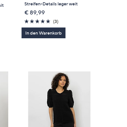
Streifen-Details leger weit
it
€ 89,99
5.0
3
(3)
von
Bewertungen
In den Warenkorb
5
en