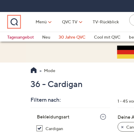
Zum
Hauptinhalt
springen
W
Menü
QVC TV
TV-Rückblick
su
W
d
Vo
Tagesangebot
Neu
30 Jahre QVC
Cool mit QVC
be
h
ve
QLINARISCH
Technik
si
v
Si
Mode
di
Pf
36 - Cardigan
n
o
Filtern nach:
u
1 - 45 v
n
Zur
u
Bekleidungsart
Deine 
Produktliste
o
springen
Car
Cardigan
w