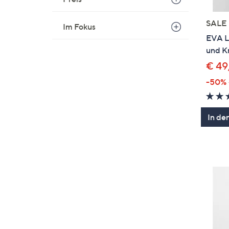
SALE
Im Fokus
EVA L
und Kn
€ 49
-50%
In de