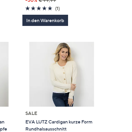
-50%
€ 99,99
en
5.0
1
(1)
von
Bewertungen
In den Warenkorb
5
SALE
an
EVA LUTZ Cardigan kurze Form
öpfe
Rundhalsausschnitt