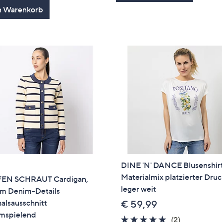
von
Bewertungen
n Warenkorb
5
DINE 'N' DANCE Blusenshir
Materialmix platzierter Dru
EN SCHRAUT Cardigan,
leger weit
rm Denim-Details
alsausschnitt
€ 59,99
umspielend
5.0
2
(2)