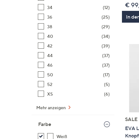
€ 99
34
(12)
In de
36
(25)
38
(29)
40
(34)
42
(39)
44
(37)
46
(37)
50
(17)
52
(5)
XS
(6)
Mehr anzeigen
SALE
Farbe
EVA L
Knopfl
Weiß