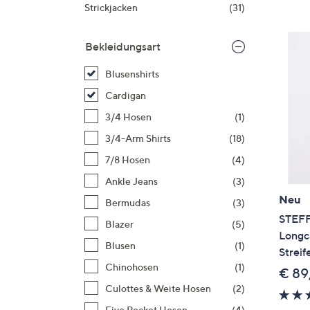
Si
Strickjacken
(31)
au
T
Bekleidungsart
G
n
Blusenshirts
li
Cardigan
b
3/4 Hosen
(1)
re
3/4-Arm Shirts
(18)
u
di
7/8 Hosen
(4)
an
Ankle Jeans
(3)
Neu
Bermudas
(3)
STEF
Blazer
(5)
Longc
Blusen
(1)
Streif
Chinohosen
(1)
€ 89
Culottes & Weite Hosen
(2)
Five Pocket Hosen
(4)