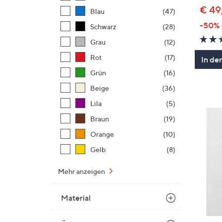
€ 49
Blau
(47)
-50%
Schwarz
(28)
Grau
(12)
Rot
(17)
In de
Grün
(16)
Beige
(36)
Lila
(5)
Braun
(19)
Orange
(10)
Gelb
(8)
Mehr anzeigen
Material