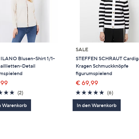
SALE
ILANO Blusen-Shirt 1/1-
STEFFEN SCHRAUT Cardig
illietten-Detail
Kragen Schmuckknöpfe
umspielend
figurumspielend
,99
€ 69,99
5.0
2
4.8
6
(2)
(6)
von
Bewertungen
von
Bewertung
n Warenkorb
In den Warenkorb
5
5