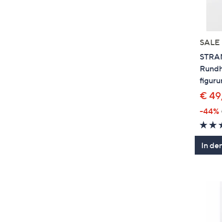
SALE
STRA
Rundh
figur
€ 49
-44%
In de