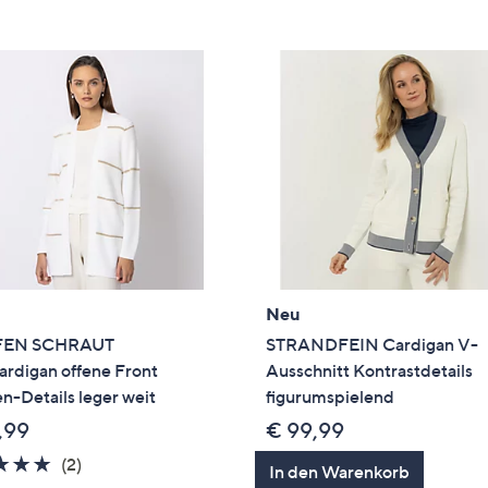
e
f
ouch-
eräten
ach
nks
zw.
chts,
m
ese
zuzeigen.
Neu
FEN SCHRAUT
STRANDFEIN Cardigan V-
ardigan offene Front
Ausschnitt Kontrastdetails
en-Details leger weit
figurumspielend
,99
€ 99,99
5.0
2
(2)
In den Warenkorb