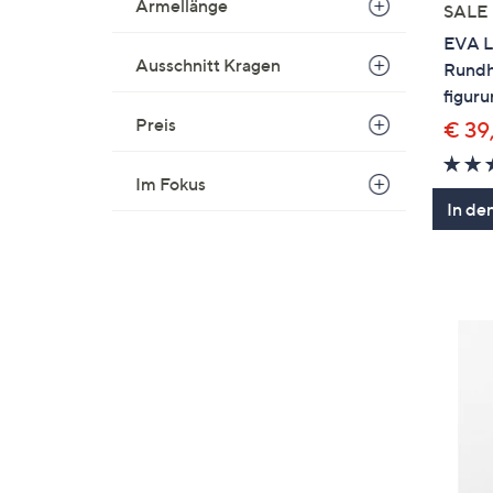
Ärmellänge
SALE
EVA L
Ausschnitt Kragen
Rundha
figur
Preis
€ 39
Im Fokus
In de