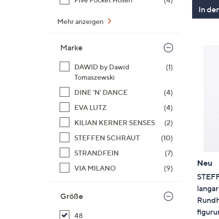
In de
Mehr anzeigen
Marke
DAWID by Dawid
(1)
Tomaszewski
DINE 'N' DANCE
(4)
EVA LUTZ
(4)
KILIAN KERNER SENSES
(2)
STEFFEN SCHRAUT
(10)
STRANDFEIN
(7)
Neu
VIA MILANO
(9)
STEFF
langa
Größe
Rundh
figur
48