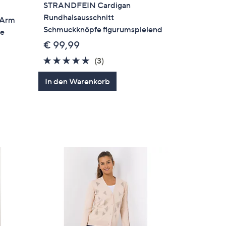
STRANDFEIN Cardigan
Rundhalsausschnitt
-Arm
Schmuckknöpfe figurumspielend
te
€ 99,99
5.0
3
(3)
von
Bewertungen
In den Warenkorb
5
en