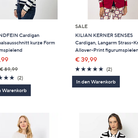
SALE
NDFEIN Cardigan
KILIAN KERNER SENSES
alsausschnitt kurze Form
Cardigan, Langarm Strass-K
umspielend
Allover-Print figurumspiele
,99
€ 39,99
5.0
2
€ 89,99
(2)
von
Bewertung
5.0
2
(2)
In den Warenkorb
5
von
Bewertungen
n Warenkorb
5