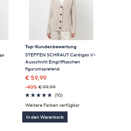
Top-Kundenbewertung
STEFFEN SCHRAUT Cardigan V-
an
Ausschnitt Eingrifftaschen
figurumspielend
€ 59,99
-40%
€ 99,99
en
4.7
10
(10)
von
Bewertungen
Weitere Farben verfügbar
5
In den Warenkorb