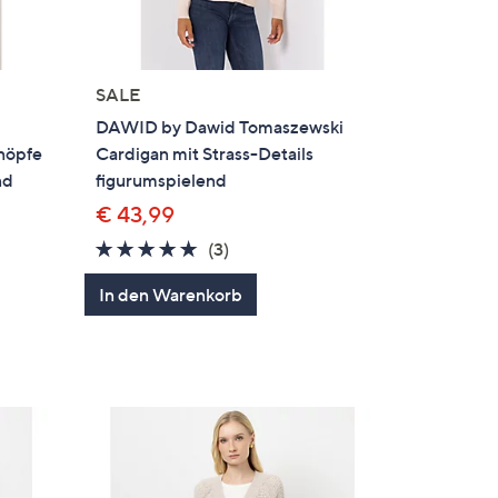
SALE
DAWID by Dawid Tomaszewski
nöpfe
Cardigan mit Strass-Details
nd
figurumspielend
€ 43,99
5.0
3
(3)
en
von
Bewertungen
In den Warenkorb
5