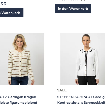
,99
von
Bewertung
In den Warenkorb
5
n Warenkorb
SALE
UTZ Cardigan Kragen
STEFFEN SCHRAUT Cardig
eiste figurumspielend
Kontrastdetails Schmuckkn