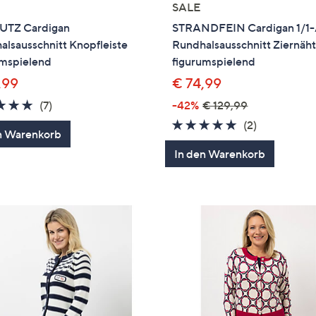
SALE
UTZ Cardigan
STRANDFEIN Cardigan 1/1
lsausschnitt Knopfleiste
Rundhalsausschnitt Ziernäh
umspielend
figurumspielend
,99
€ 74,99
5.0
7
(7)
-42%
€ 129,99
von
Bewertungen
5.0
2
(2)
n Warenkorb
5
von
Bewertung
In den Warenkorb
5