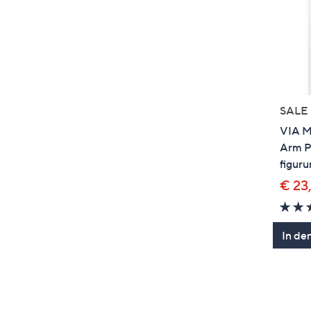
SALE
VIA M
Arm Pa
figur
€ 23
In de