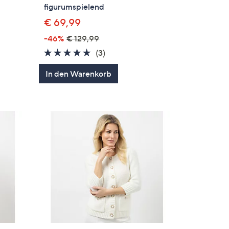
figurumspielend
€ 69,99
-46%
€ 129,99
5.0
3
(3)
en
von
Bewertungen
In den Warenkorb
5