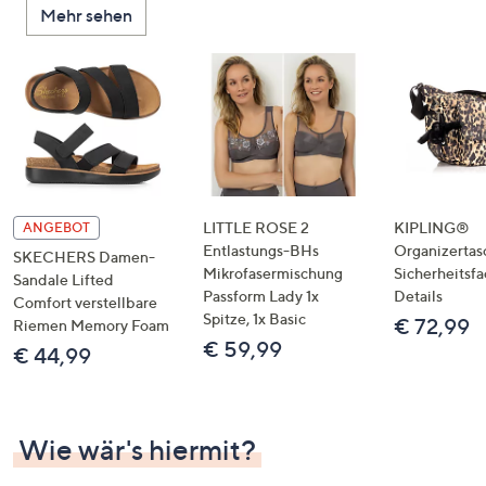
Mehr sehen
unten
oder
wischen
Sie
auf
Touch-
Geräten
nach
links
LITTLE ROSE 2
KIPLING®
ANGEBOT
bzw.
Entlastungs-BHs
Organizertas
SKECHERS Damen-
Mikrofasermischung
Sicherheitsf
rechts,
Sandale Lifted
Passform Lady 1x
Details
um
Comfort verstellbare
Spitze, 1x Basic
€ 72,99
Riemen Memory Foam
diese
€ 59,99
€ 44,99
anzuzeigen.
Wie wär's hiermit?