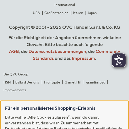
International
USA
Großbritannien
Italien
Japan
Copyright © 2001 - 2026 QVC Handel S.à r.l. & Co. KG
Für die Richtigkeit der Angaben übernehmen wir keine
Gewähr. Bitte beachte auch folgende
AGB
, die
Datenschutzbestimmungen
, die
Community
Standards
und das
Impressum
.
Die QVC Group
HSN
Ballard Designs
Frontgate
Garnet Hill
grandin road
Improvements
Für ein personalisiertes Shopping-Erlebnis
Bitte wähle „Alle Cookies zulassen“, wenn du damit
einverstanden bist, dass wir in Zusammenarbeit mit
Drittanbietern auf deinem Endgerät technische & profilbildende