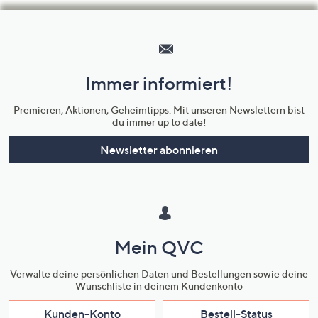
Hilfeseiten,
Service
und
Immer informiert!
Unternehmensinformationen
Premieren, Aktionen, Geheimtipps: Mit unseren Newslettern bist
du immer up to date!
Newsletter abonnieren
Mein QVC
Verwalte deine persönlichen Daten und Bestellungen sowie deine
Wunschliste in deinem Kundenkonto
Kunden-Konto
Bestell-Status