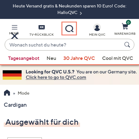
Heute Versand gratis & Neukunden sparen 10 Euro! Code:
Zum
Hauptinhalt
HalloQVC
springen
0
MENÜ
WARENKORB
TV-RÜCKBLICK
MEIN QVC
Wonach
suchst
Wenn
du
Tagesangebot
Neu
30 Jahre QVC
Cool mit QVC
Vorschläge
heute?
verfügbar
sind,
verwenden
Sie
Mode
die
Cardigan
Pfeiltasten
nach
Ausgewählt für dich
oben
und
nach