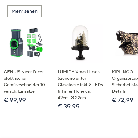
Mehr sehen
GENIUS Nicer Dicer
LUMIDA Xmas Hirsch-
KIPLING®
elektrischer
Szenerie unter
Organizertas
Gemüseschneider 10
Glasglocke inkl. 8 LEDs
Sicherheitsf
versch. Einsätze
& Timer Höhe ca.
Details
42cm, Ø 22cm
€ 99,99
€ 72,99
€ 39,99