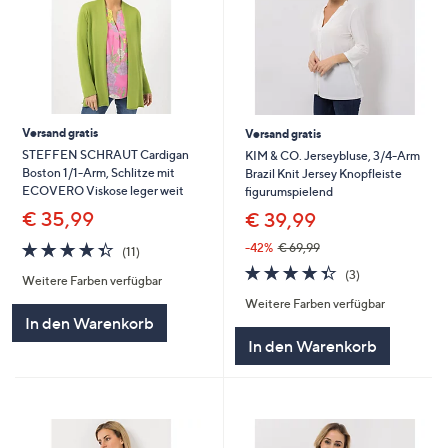
Versand gratis
Versand gratis
STEFFEN SCHRAUT Cardigan
KIM & CO. Jerseybluse, 3/4-Arm
Boston 1/1-Arm, Schlitze mit
Brazil Knit Jersey Knopfleiste
ECOVERO Viskose leger weit
figurumspielend
€ 35,99
€ 39,99
4.4
11
-42%
€ 69,99
(11)
von
Bewertungen
4.3
3
(3)
Weitere Farben verfügbar
5
von
Bewertungen
Weitere Farben verfügbar
5
In den Warenkorb
In den Warenkorb