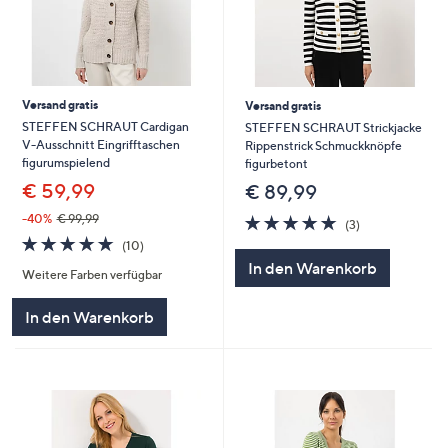
Versand gratis
Versand gratis
STEFFEN SCHRAUT Cardigan
STEFFEN SCHRAUT Strickjacke
V-Ausschnitt Eingrifftaschen
Rippenstrick Schmuckknöpfe
figurumspielend
figurbetont
€ 59,99
€ 89,99
4.7
3
-40%
€ 99,99
(3)
von
Bewertungen
4.7
10
(10)
5
von
Bewertungen
In den Warenkorb
Weitere Farben verfügbar
5
In den Warenkorb