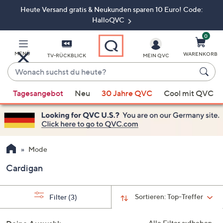
Heute Versand gratis & Neukunden sparen 10 Euro! Code:
Zum
Hauptinhalt
HalloQVC
springen
0
MENÜ
WARENKORB
TV-RÜCKBLICK
MEIN QVC
Wonach
suchst
Wenn
du
Tagesangebot
Neu
30 Jahre QVC
Cool mit QVC
Vorschläge
heute?
verfügbar
sind,
verwenden
Sie
Mode
die
Cardigan
Pfeiltasten
nach
oben
Sortieren:
Top-Treffer
Filter
(3)
und
nach
Alle Filter aufheben