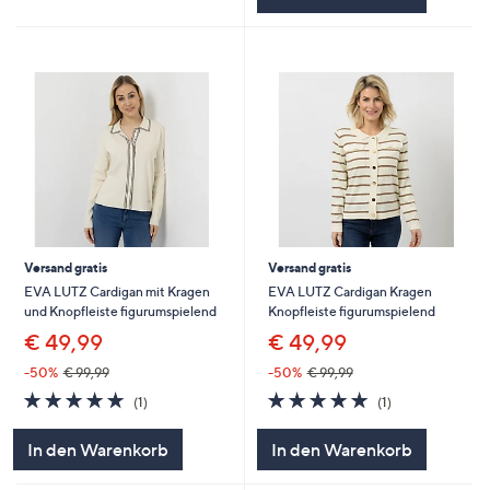
Versand gratis
Versand gratis
EVA LUTZ Cardigan mit Kragen
EVA LUTZ Cardigan Kragen
und Knopfleiste figurumspielend
Knopfleiste figurumspielend
€ 49,99
€ 49,99
-50%
€ 99,99
-50%
€ 99,99
5.0
1
5.0
1
(1)
(1)
von
Bewertungen
von
Bewertungen
5
5
In den Warenkorb
In den Warenkorb