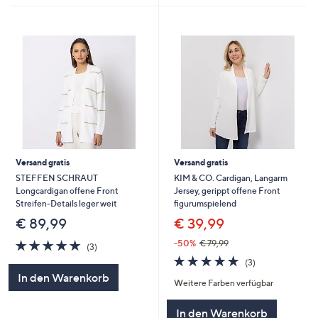
Versand gratis
Versand gratis
STEFFEN SCHRAUT
KIM & CO. Cardigan, Langarm
Longcardigan offene Front
Jersey, gerippt offene Front
Streifen-Details leger weit
figurumspielend
€ 89,99
€ 39,99
5.0
3
-50%
€ 79,99
(3)
von
Bewertungen
5.0
3
(3)
5
von
Bewertungen
In den Warenkorb
Weitere Farben verfügbar
5
In den Warenkorb