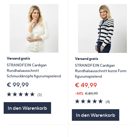
Versand gratis
Versand gratis
STRANDFEIN Cardigan
STRANDFEIN Cardigan
Rundhalsausschnitt
Rundhalsausschnitt kurze Form
Schmuckknöpfe figurumspielend
figurumspielend
€ 99,99
€ 49,99
5.0
3
-44%
€ 89,99
(3)
von
Bewertungen
5.0
4
(4)
5
von
Bewertungen
In den Warenkorb
5
In den Warenkorb