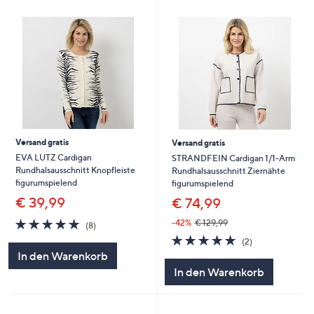
Versand gratis
Versand gratis
EVA LUTZ Cardigan
STRANDFEIN Cardigan 1/1-Arm
Rundhalsausschnitt Knopfleiste
Rundhalsausschnitt Ziernähte
figurumspielend
figurumspielend
€ 39,99
€ 74,99
5.0
8
-42%
€ 129,99
(8)
von
Bewertungen
5.0
2
(2)
5
von
Bewertungen
In den Warenkorb
5
In den Warenkorb