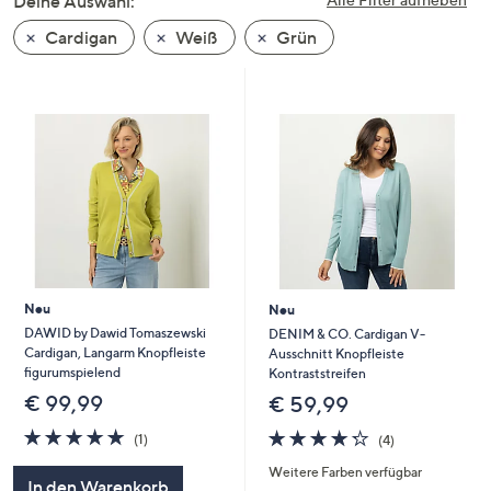
Deine Auswahl:
unten
Cardigan
Weiß
Grün
oder
wischen
Sie
auf
Touch-
Geräten
nach
links
bzw.
rechts,
um
Neu
Neu
diese
DAWID by Dawid Tomaszewski
DENIM & CO. Cardigan V-
Cardigan, Langarm Knopfleiste
Ausschnitt Knopfleiste
anzuzeigen.
figurumspielend
Kontraststreifen
€ 99,99
€ 59,99
5.0
1
4.2
4
(1)
(4)
von
Bewertungen
von
Bewertungen
Weitere Farben verfügbar
5
5
In den Warenkorb