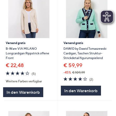
Versand gratis
Versand gratis
B-Ware VIA MILANO
DAWID by Dawid Tomaszewski
Longcardigan Rippstrick offene
Cardigan, Taschen Struktur-
Front
Strickdetail figurumspielend
€ 22,48
€ 59,99
4.2
5
-45%
€ 109,99
(5)
von
Bewertungen
4.0
2
(2)
Weitere Farben verfügbar
5
von
Bewertungen
5
In den Warenkorb
In den Warenkorb