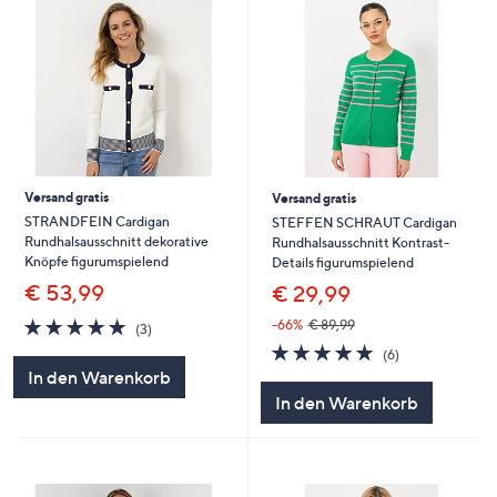
Versand gratis
Versand gratis
STRANDFEIN Cardigan
STEFFEN SCHRAUT Cardigan
Rundhalsausschnitt dekorative
Rundhalsausschnitt Kontrast-
Knöpfe figurumspielend
Details figurumspielend
€ 53,99
€ 29,99
5.0
3
-66%
€ 89,99
(3)
von
Bewertungen
5.0
6
(6)
5
von
Bewertungen
In den Warenkorb
5
In den Warenkorb