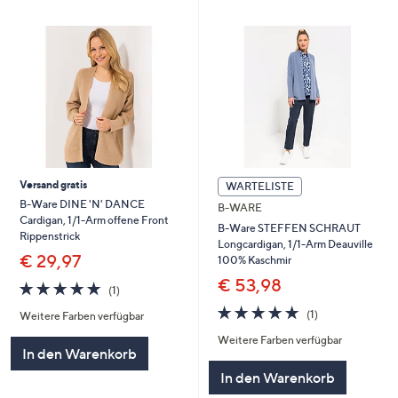
Versand gratis
WARTELISTE
B-Ware DINE 'N' DANCE
B-WARE
Cardigan, 1/1-Arm offene Front
B-Ware STEFFEN SCHRAUT
Rippenstrick
Longcardigan, 1/1-Arm Deauville
€ 29,97
100% Kaschmir
€ 53,98
5.0
1
(1)
von
Bewertungen
5.0
1
(1)
Weitere Farben verfügbar
5
von
Bewertungen
Weitere Farben verfügbar
5
In den Warenkorb
In den Warenkorb