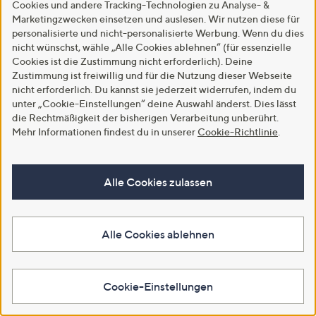
Cookies und andere Tracking-Technologien zu Analyse- &
Marketingzwecken einsetzen und auslesen. Wir nutzen diese für
personalisierte und nicht-personalisierte Werbung. Wenn du dies
nicht wünschst, wähle „Alle Cookies ablehnen“ (für essenzielle
Cookies ist die Zustimmung nicht erforderlich). Deine
Zustimmung ist freiwillig und für die Nutzung dieser Webseite
nicht erforderlich. Du kannst sie jederzeit widerrufen, indem du
unter „Cookie-Einstellungen“ deine Auswahl änderst. Dies lässt
Versand gratis
Versand gratis
die Rechtmäßigkeit der bisherigen Verarbeitung unberührt.
STEFFEN SCHRAUT Cardigan
KIM & CO. Longcardigan,
Mehr Informationen findest du in unserer
Cookie-Richtlinie
.
schmaler Stehkragen flauschiger
Langarm Soft Touch Jersey lange
Strick figurumspielend
Seitenschlitze figurumspielend
€ 49,99
€ 29,99
Alle Cookies zulassen
-58%
€ 119,99
-64%
€ 84,99
3.7
74
3.6
31
(74)
(31)
von
Bewertungen
von
Bewertungen
Alle Cookies ablehnen
Weitere Farben verfügbar
Weitere Farben verfügbar
5
5
In den Warenkorb
In den Warenkorb
Cookie-Einstellungen