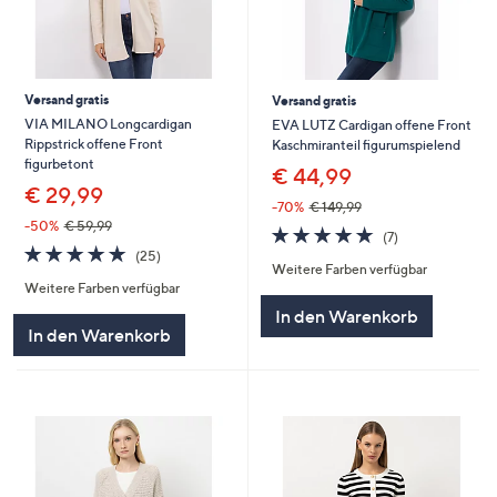
Versand gratis
Versand gratis
VIA MILANO Longcardigan
EVA LUTZ Cardigan offene Front
Rippstrick offene Front
Kaschmiranteil figurumspielend
figurbetont
€ 44,99
€ 29,99
-70%
€ 149,99
-50%
€ 59,99
4.7
7
(7)
4.7
25
von
Bewertungen
(25)
Weitere Farben verfügbar
von
Bewertungen
5
Weitere Farben verfügbar
5
In den Warenkorb
In den Warenkorb