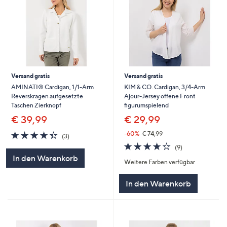
Versand gratis
Versand gratis
AMINATI® Cardigan, 1/1-Arm
KIM & CO. Cardigan, 3/4-Arm
Reverskragen aufgesetzte
Ajour-Jersey offene Front
Taschen Zierknopf
figurumspielend
€ 39,99
€ 29,99
4.3
3
-60%
€ 74,99
(3)
von
Bewertungen
4.2
9
(9)
5
von
Bewertungen
In den Warenkorb
Weitere Farben verfügbar
5
In den Warenkorb