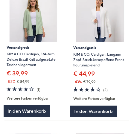
Versand gratis
Versand gratis
KIM & CO. Cardigan, 3/4-Arm
KIM & CO. Cardigan, Langarm
Deluxe Brazil Knit aufgesetzte
Zopf-Strick Jersey offene Front
Taschen leger weit
figurumspielend
€ 39,99
€ 44,99
-52%
€ 84,99
-43%
€ 79,99
4.0
1
4.0
2
(1)
(2)
von
Bewertungen
von
Bewertungen
Weitere Farben verfügbar
Weitere Farben verfügbar
5
5
In den Warenkorb
In den Warenkorb