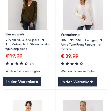
Versand gratis
Versand gratis
VIA MILANO Strickjacke, 1/1-
DINE 'N' DANCE Cardigan, 1/1-
Arm V-Ausschnitt Strass-Details
Arm offene Front Rippenstrick
figurumspielend
oversize
€ 19,99
€ 39,99
4.4
7
4.4
5
(7)
(5)
von
Bewertungen
von
Bewertungen
Weitere Farben verfügbar
Weitere Farben verfügbar
5
5
In den Warenkorb
In den Warenkorb