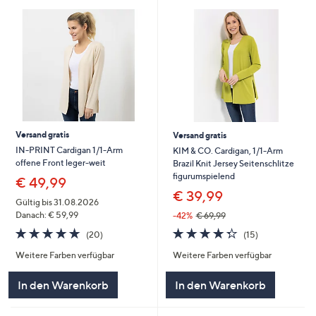
Versand gratis
Versand gratis
IN-PRINT Cardigan 1/1-Arm
KIM & CO. Cardigan, 1/1-Arm
offene Front leger-weit
Brazil Knit Jersey Seitenschlitze
figurumspielend
€ 49,99
€ 39,99
Gültig bis 31.08.2026
Danach: € 59,99
-42%
€ 69,99
4.3
15
4.7
20
(15)
(20)
von
Bewertungen
von
Bewertungen
Weitere Farben verfügbar
Weitere Farben verfügbar
5
5
In den Warenkorb
In den Warenkorb