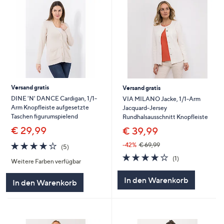
Versand gratis
Versand gratis
DINE 'N' DANCE Cardigan, 1/1-
VIA MILANO Jacke, 1/1-Arm
Arm Knopfleiste aufgesetzte
Jacquard-Jersey
Taschen figurumspielend
Rundhalsausschnitt Knopfleiste
€ 29,99
€ 39,99
4.0
5
-42%
€ 69,99
(5)
von
Bewertungen
4.0
1
(1)
Weitere Farben verfügbar
5
von
Bewertungen
5
In den Warenkorb
In den Warenkorb