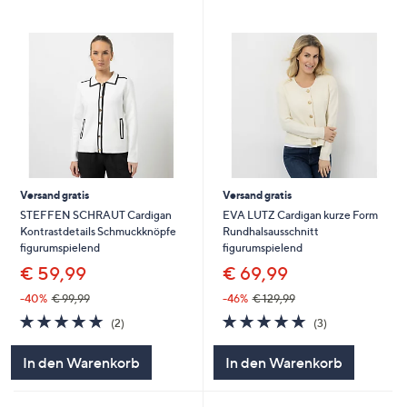
Versand gratis
Versand gratis
STEFFEN SCHRAUT Cardigan
EVA LUTZ Cardigan kurze Form
Kontrastdetails Schmuckknöpfe
Rundhalsausschnitt
figurumspielend
figurumspielend
€ 59,99
€ 69,99
-40%
€ 99,99
-46%
€ 129,99
5.0
2
5.0
3
(2)
(3)
von
Bewertungen
von
Bewertungen
5
5
In den Warenkorb
In den Warenkorb