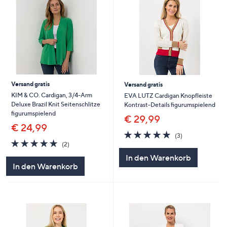
Versand gratis
Versand gratis
KIM & CO. Cardigan, 3/4-Arm
EVA LUTZ Cardigan Knopfleiste
Deluxe Brazil Knit Seitenschlitze
Kontrast-Details figurumspielend
figurumspielend
€ 29,99
€ 24,99
5.0
3
(3)
5.0
2
von
Bewertungen
(2)
von
Bewertungen
5
In den Warenkorb
5
In den Warenkorb