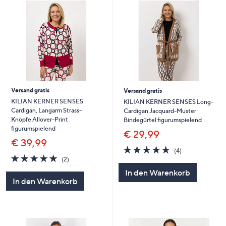
Versand gratis
Versand gratis
KILIAN KERNER SENSES
KILIAN KERNER SENSES Long-
Cardigan, Langarm Strass-
Cardigan Jacquard-Muster
Knöpfe Allover-Print
Bindegürtel figurumspielend
figurumspielend
€ 29,99
€ 39,99
5.0
4
(4)
5.0
2
von
Bewertungen
(2)
von
Bewertungen
5
In den Warenkorb
5
In den Warenkorb