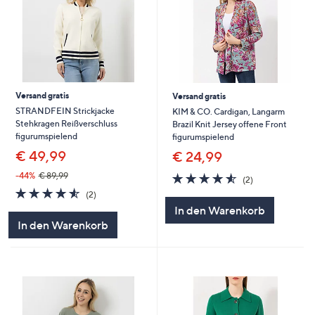
Versand gratis
Versand gratis
STRANDFEIN Strickjacke
KIM & CO. Cardigan, Langarm
Stehkragen Reißverschluss
Brazil Knit Jersey offene Front
figurumspielend
figurumspielend
€ 49,99
€ 24,99
4.5
2
-44%
€ 89,99
(2)
von
Bewertungen
4.5
2
(2)
5
von
Bewertungen
In den Warenkorb
5
In den Warenkorb