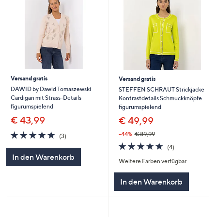
Versand gratis
Versand gratis
DAWID by Dawid Tomaszewski
STEFFEN SCHRAUT Strickjacke
Cardigan mit Strass-Details
Kontrastdetails Schmuckknöpfe
figurumspielend
figurumspielend
€ 43,99
€ 49,99
5.0
3
-44%
€ 89,99
(3)
von
Bewertungen
5.0
4
(4)
5
von
Bewertungen
In den Warenkorb
Weitere Farben verfügbar
5
In den Warenkorb