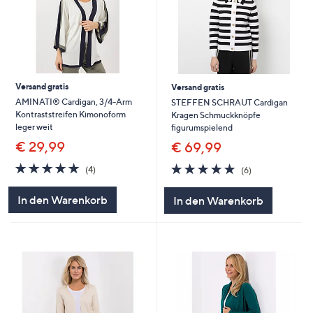
Versand gratis
Versand gratis
AMINATI® Cardigan, 3/4-Arm
STEFFEN SCHRAUT Cardigan
Kontraststreifen Kimonoform
Kragen Schmuckknöpfe
leger weit
figurumspielend
€ 29,99
€ 69,99
5.0
4
4.8
6
(4)
(6)
von
Bewertungen
von
Bewertungen
5
5
In den Warenkorb
In den Warenkorb