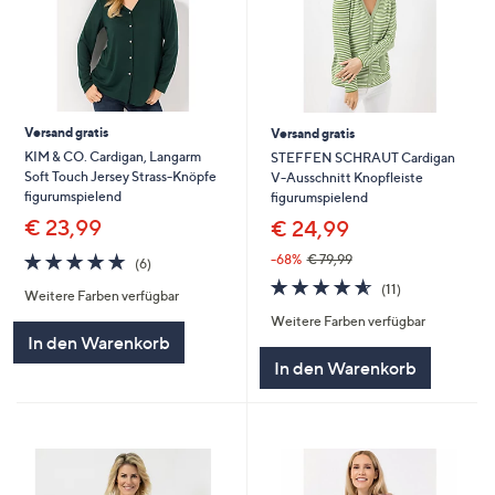
Versand gratis
Versand gratis
KIM & CO. Cardigan, Langarm
STEFFEN SCHRAUT Cardigan
Soft Touch Jersey Strass-Knöpfe
V-Ausschnitt Knopfleiste
figurumspielend
figurumspielend
€ 23,99
€ 24,99
4.7
6
-68%
€ 79,99
(6)
von
Bewertungen
4.5
11
(11)
Weitere Farben verfügbar
5
von
Bewertungen
Weitere Farben verfügbar
5
In den Warenkorb
In den Warenkorb