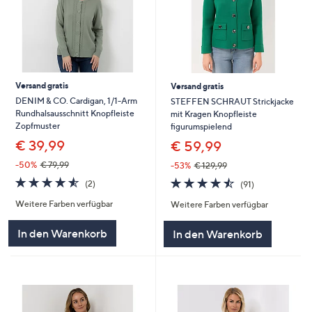
Versand gratis
Versand gratis
DENIM & CO. Cardigan, 1/1-Arm
STEFFEN SCHRAUT Strickjacke
Rundhalsausschnitt Knopfleiste
mit Kragen Knopfleiste
Zopfmuster
figurumspielend
€ 39,99
€ 59,99
-50%
€ 79,99
-53%
€ 129,99
4.5
2
4.5
91
(2)
(91)
von
Bewertungen
von
Bewertungen
Weitere Farben verfügbar
Weitere Farben verfügbar
5
5
In den Warenkorb
In den Warenkorb