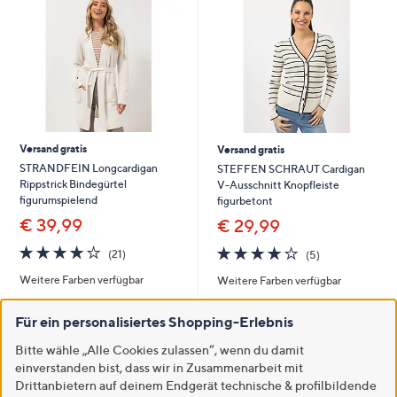
Versand gratis
Versand gratis
STRANDFEIN Longcardigan
STEFFEN SCHRAUT Cardigan
Rippstrick Bindegürtel
V-Ausschnitt Knopfleiste
figurumspielend
figurbetont
€ 39,99
€ 29,99
3.9
21
3.8
5
(21)
(5)
von
Bewertungen
von
Bewertungen
Weitere Farben verfügbar
Weitere Farben verfügbar
5
5
In den Warenkorb
In den Warenkorb
Für ein personalisiertes Shopping-Erlebnis
Bitte wähle „Alle Cookies zulassen“, wenn du damit
einverstanden bist, dass wir in Zusammenarbeit mit
Drittanbietern auf deinem Endgerät technische & profilbildende