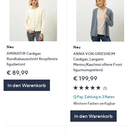
Neu
Neu
AMINATI® Cardigan
ANNA VON GRIESHEIM
Rundhalsausschnitt Knopfleiste
Cardigan, Langarm
figurbetont
Merino/Kaschmir offene Front
figurmumspielend
€ 89,99
€ 199,99
In den Warenkorb
5.0
1
(1)
von
Bewertungen
Q Pay: Zahlung in 3 Raten
5
Weitere Farben verfügbar
In den Warenkorb