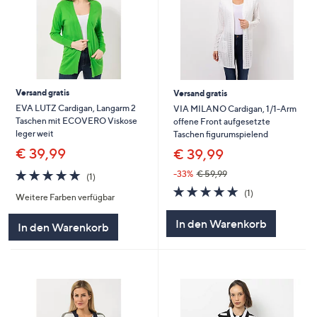
Versand gratis
Versand gratis
EVA LUTZ Cardigan, Langarm 2
VIA MILANO Cardigan, 1/1-Arm
Taschen mit ECOVERO Viskose
offene Front aufgesetzte
leger weit
Taschen figurumspielend
€ 39,99
€ 39,99
5.0
1
-33%
€ 59,99
(1)
von
Bewertungen
5.0
1
(1)
Weitere Farben verfügbar
5
von
Bewertungen
5
In den Warenkorb
In den Warenkorb