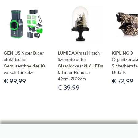
GENIUS Nicer Dicer
LUMIDA Xmas Hirsch-
KIPLING®
elektrischer
Szenerie unter
Organizertas
Gemüseschneider 10
Glasglocke inkl. 8 LEDs
Sicherheitsf
versch. Einsätze
& Timer Höhe ca.
Details
42cm, Ø 22cm
€ 99,99
€ 72,99
€ 39,99
Hilfeseiten,
Service