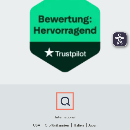
International
USA
Großbritannien
Italien
Japan