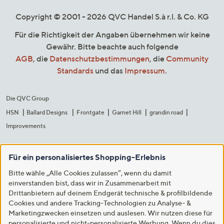
Copyright © 2001 - 2026 QVC Handel S.à r.l. & Co. KG
Für die Richtigkeit der Angaben übernehmen wir keine
Gewähr. Bitte beachte auch folgende
AGB
, die
Datenschutzbestimmungen
, die
Community
Standards
und das
Impressum
.
Die QVC Group
HSN
Ballard Designs
Frontgate
Garnet Hill
grandin road
Improvements
Für ein personalisiertes Shopping-Erlebnis
Bitte wähle „Alle Cookies zulassen“, wenn du damit
einverstanden bist, dass wir in Zusammenarbeit mit
Drittanbietern auf deinem Endgerät technische & profilbildende
Cookies und andere Tracking-Technologien zu Analyse- &
Marketingzwecken einsetzen und auslesen. Wir nutzen diese für
personalisierte und nicht-personalisierte Werbung. Wenn du dies