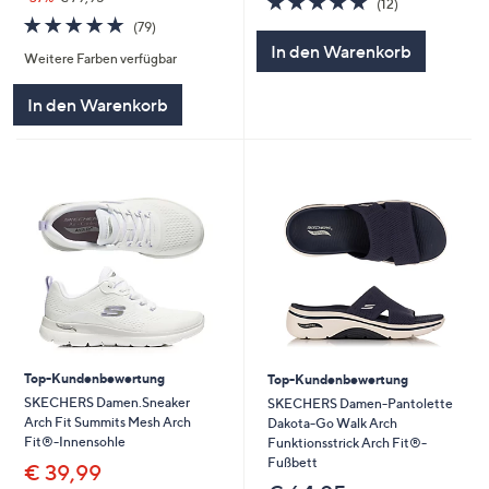
(12)
von
Bewertungen
4.8
79
(79)
5
von
Bewertungen
In den Warenkorb
Weitere Farben verfügbar
5
In den Warenkorb
Top-Kundenbewertung
Top-Kundenbewertung
SKECHERS Damen.Sneaker
SKECHERS Damen-Pantolette
Arch Fit Summits Mesh Arch
Dakota-Go Walk Arch
Fit®-Innensohle
Funktionsstrick Arch Fit®-
Fußbett
€ 39,99