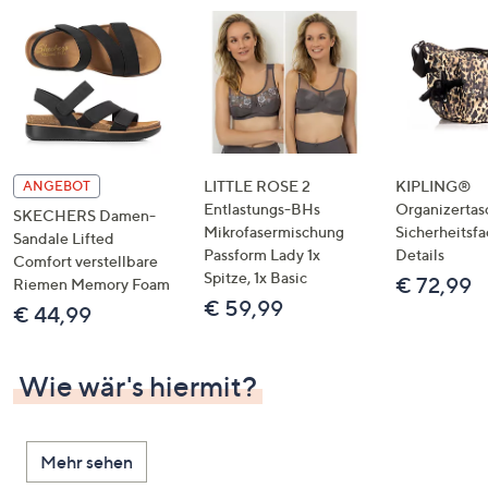
LITTLE ROSE 2
KIPLING®
ANGEBOT
Entlastungs-BHs
Organizertas
SKECHERS Damen-
Mikrofasermischung
Sicherheitsf
Sandale Lifted
Passform Lady 1x
Details
Comfort verstellbare
Spitze, 1x Basic
€ 72,99
Riemen Memory Foam
€ 59,99
€ 44,99
Wie wär's hiermit?
Mehr sehen