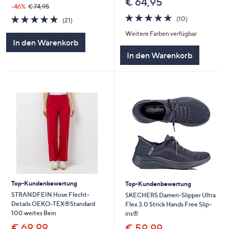
€ 64,95
-46%
€ 74,95
4.6
10
4.7
21
(10)
(21)
von
Bewertungen
von
Bewertungen
Weitere Farben verfügbar
5
5
In den Warenkorb
In den Warenkorb
Top-Kundenbewertung
Top-Kundenbewertung
STRANDFEIN Hose Flecht-
SKECHERS Damen-Slipper Ultra
Details OEKO-TEX®Standard
Flex 3.0 Strick Hands Free Slip-
100 weites Bein
ins®
€ 69,99
€ 59,99