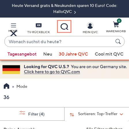
Heute Versand gratis & Neukunden sparen 10 Euro! Code:
Zum
Hauptinhalt
HalloQVC
springen
0
MENÜ
WARENKORB
TV-RÜCKBLICK
MEIN QVC
Wonach
suchst
Wenn
du
Tagesangebot
Neu
30 Jahre QVC
Cool mit QVC
Vorschläge
heute?
verfügbar
sind,
verwenden
Sie
Mode
die
36
Pfeiltasten
nach
oben
Sortieren:
Top-Treffer
Filter
(4)
und
nach
Alle Filter aufheben