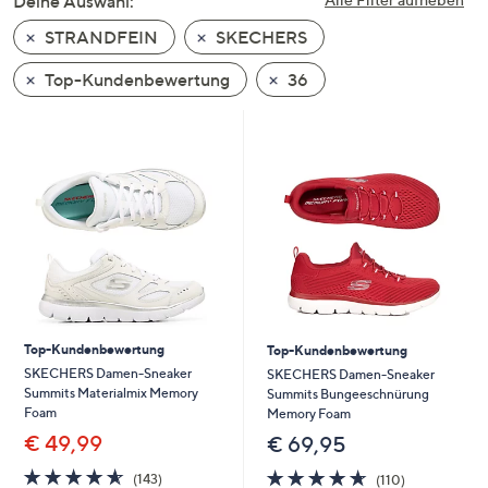
Deine Auswahl:
unten
STRANDFEIN
SKECHERS
oder
wischen
Top-Kundenbewertung
36
Sie
auf
Touch-
Geräten
nach
links
bzw.
rechts,
um
diese
Top-Kundenbewertung
Top-Kundenbewertung
anzuzeigen.
SKECHERS Damen-Sneaker
SKECHERS Damen-Sneaker
Summits Materialmix Memory
Summits Bungeeschnürung
Foam
Memory Foam
€ 49,99
€ 69,95
4.6
143
4.6
110
(143)
(110)