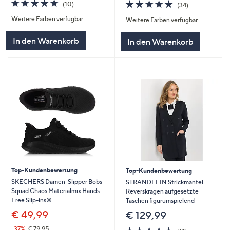
4.8
10
4.8
34
(10)
(34)
von
Bewertungen
von
Bewertungen
Weitere Farben verfügbar
5
Weitere Farben verfügbar
5
In den Warenkorb
In den Warenkorb
Top-Kundenbewertung
Top-Kundenbewertung
SKECHERS Damen-Slipper Bobs
STRANDFEIN Strickmantel
Squad Chaos Materialmix Hands
Reverskragen aufgesetzte
Free Slip-ins®
Taschen figurumspielend
€ 49,99
€ 129,99
4.8
12
-37%
€ 79,95