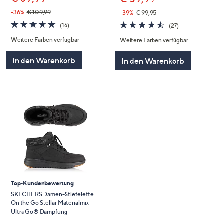
-36%
€ 109,99
-39%
€ 99,95
4.6
16
4.5
27
(16)
(27)
von
Bewertungen
von
Bewertungen
Weitere Farben verfügbar
Weitere Farben verfügbar
5
5
In den Warenkorb
In den Warenkorb
Top-Kundenbewertung
SKECHERS Damen-Stiefelette
On the Go Stellar Materialmix
Ultra Go® Dämpfung