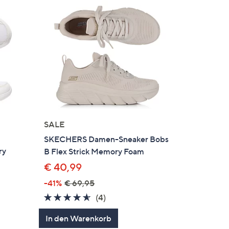
SALE
r
SKECHERS Damen-Sneaker Bobs
ry
B Flex Strick Memory Foam
€ 40,99
-41%
€ 69,95
4.5
4
(4)
en
von
Bewertungen
In den Warenkorb
5