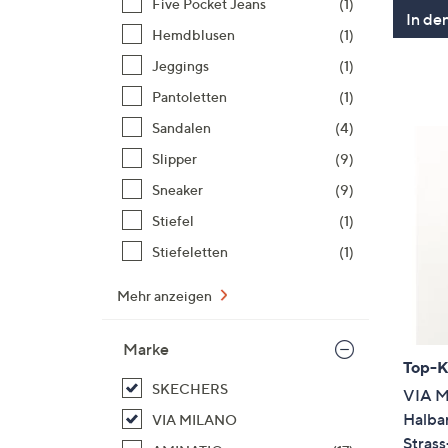
Five Pocket Jeans
(1)
In de
Hemdblusen
(1)
Jeggings
(1)
Pantoletten
(1)
Sandalen
(4)
Slipper
(9)
Sneaker
(9)
Stiefel
(1)
Stiefeletten
(1)
Mehr anzeigen
Marke
Top-
SKECHERS
VIA M
Halba
VIA MILANO
Stras