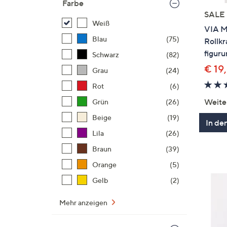
Farbe
SALE
Weiß
VIA M
Blau
(75)
Rollk
figur
Schwarz
(82)
€ 19
Grau
(24)
Rot
(6)
Weite
Grün
(26)
Beige
(19)
In de
Lila
(26)
Braun
(39)
Orange
(5)
Gelb
(2)
Mehr anzeigen