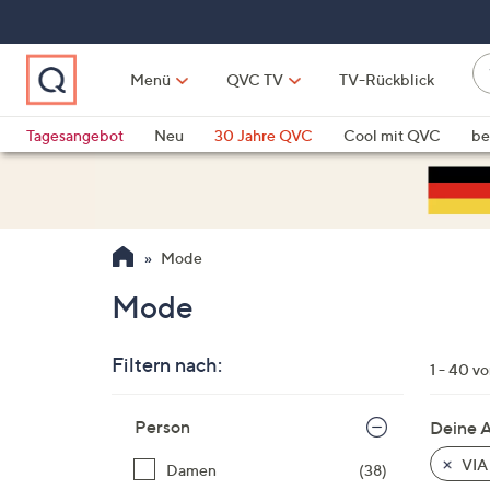
Zum
Hauptinhalt
springen
W
Menü
QVC TV
TV-Rückblick
su
W
d
Vo
Tagesangebot
Neu
30 Jahre QVC
Cool mit QVC
be
h
ve
QLINARISCH
Technik
si
v
Si
Mode
di
Pf
Mode
n
o
Filtern nach:
u
1 - 40 v
n
Zur
u
Person
Deine 
Produktliste
o
springen
VIA
Damen
(38)
w