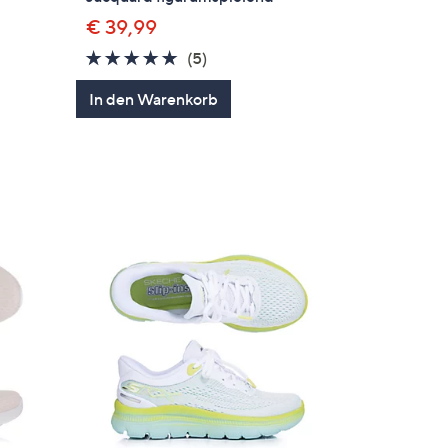
€ 39,99
5.0
5
(5)
von
Bewertungen
In den Warenkorb
5
en