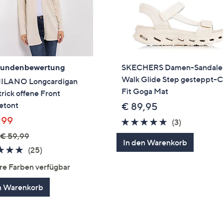
Kundenbewertung
SKECHERS Damen-Sandale
Walk Glide Step gesteppt-
ILANO Longcardigan
Fit Goga Mat
rick offene Front
etont
€ 89,95
,99
4.7
3
(3)
von
Bewertung
€ 59,99
In den Warenkorb
5
4.7
25
(25)
von
Bewertungen
re Farben verfügbar
5
n Warenkorb