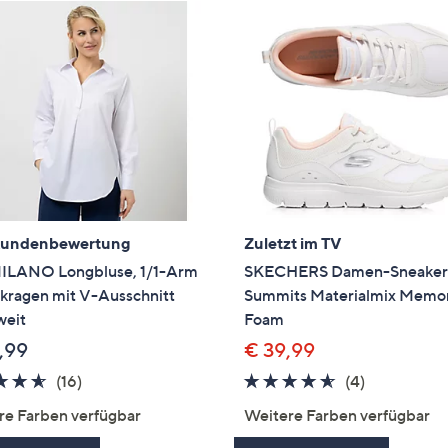
Kundenbewertung
Zuletzt im TV
ILANO Longbluse, 1/1-Arm
SKECHERS Damen-Sneake
ragen mit V-Ausschnitt
Summits Materialmix Memo
weit
Foam
,99
€ 39,99
4.6
16
4.5
4
(16)
(4)
von
Bewertungen
von
Bewertung
re Farben verfügbar
Weitere Farben verfügbar
5
5