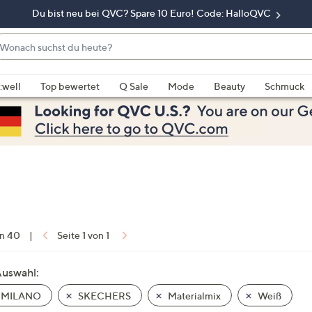
Du bist neu bei QVC? Spare 10 Euro! Code: HalloQVC
onach
chst
enn
u
rschläge
:well
Top bewertet
Q Sale
Mode
Beauty
Schmuck
eute?
rfügbar
nd,
erwenden
e
e
eiltasten
ach
ben
nd
on 40
|
Seite 1 von 1
ach
nten
Auswahl:
der
 MILANO
SKECHERS
Materialmix
Weiß
ischen