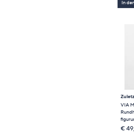
In de
Zuletz
VIA M
Rundha
figur
€ 49