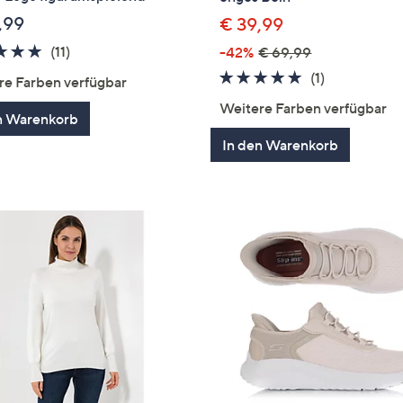
,99
€ 39,99
4.6
11
(11)
-42%
€ 69,99
von
Bewertungen
5.0
1
(1)
re Farben verfügbar
5
von
Bewertung
Weitere Farben verfügbar
n Warenkorb
5
In den Warenkorb