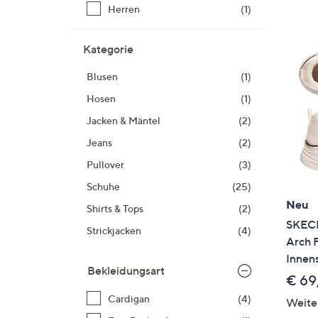
Si
Herren
(1)
au
T
Kategorie
G
n
Blusen
(1)
li
Hosen
(1)
b
Jacken & Mäntel
(2)
re
u
Jeans
(2)
di
Pullover
(3)
an
Schuhe
(25)
Neu
Shirts & Tops
(2)
SKECH
Strickjacken
(4)
Arch F
Innen
Bekleidungsart
€ 69
Cardigan
(4)
Weite