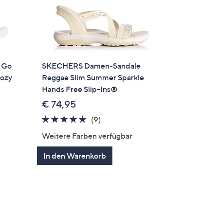
 Go
SKECHERS Damen-Sandale
Cozy
Reggae Slim Summer Sparkle
Hands Free Slip-Ins®
€ 74,95
4.7
9
(9)
en
von
Bewertungen
Weitere Farben verfügbar
5
In den Warenkorb