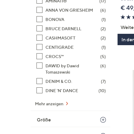
AMINATI®
(17)
€ 49
ANNA VON GRIESHEIM
(6)
BONOVA
(1)
Weite
BRUCE DARNELL
(2)
CASHMASOFT
(2)
In de
CENTIGRADE
(1)
CROCS™
(5)
DAWID by Dawid
(6)
Tomaszewski
DENIM & CO.
(7)
DINE 'N' DANCE
(10)
Mehr anzeigen
Größe