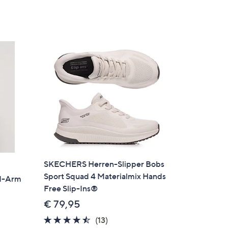
SKECHERS Herren-Slipper Bobs
Sport Squad 4 Materialmix Hands
/1-Arm
Free Slip-Ins®
€ 79,95
4.4
13
(13)