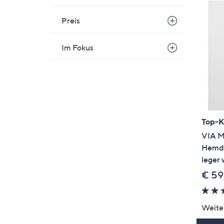
Preis
Im Fokus
Top-
VIA M
Hemdk
leger 
€ 59
Weite