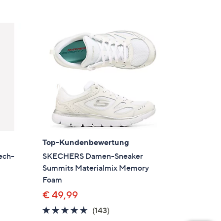
Top-Kundenbewertung
ech-
SKECHERS Damen-Sneaker
Summits Materialmix Memory
Foam
€ 49,99
4.6
143
(143)