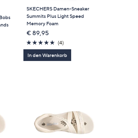
SKECHERS Damen-Sneaker
Summits Plus Light Speed
Bobs
Memory Foam
ands
€ 89,95
4.8
4
(4)
von
Bewertungen
In den Warenkorb
5
gen