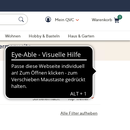
0
Mein QVC
Warenkorb
Einkaufswagen ist le
Wohnen
Hobby & Basteln
Haus & Garten
Sortieren nach:
Top-Treffer
Alle Filter aufheben