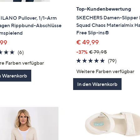
Top-Kundenbewertung
SKECHERS Damen-Slipper 
ILANO Pullover, 1/1-Arm
Squad Chaos Materialmix H
ragen Rippbund-Abschlüsse
Free Slip-ins®
umspielend
€ 49,99
,99
5.0
6
-37%
€ 79,95
(6)
von
Bewertungen
4.8
79
(79)
re Farben verfügbar
5
von
Bewertun
Weitere Farben verfügbar
5
n Warenkorb
In den Warenkorb