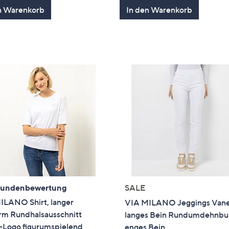
n Warenkorb
In den Warenkorb
Kundenbewertung
SALE
ILANO Shirt, langer
VIA MILANO Jeggings Van
rm Rundhalsausschnitt
langes Bein Rundumdehnb
s-Logo figurumspielend
enges Bein