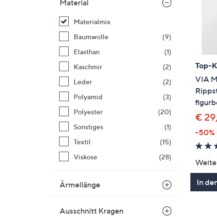
Material
Materialmix
Baumwolle
(9)
Elasthan
(1)
Top-
Kaschmir
(2)
VIA M
Leder
(2)
Rippst
Polyamid
(3)
figurb
Polyester
(20)
€ 29
Sonstiges
(1)
-50%
Textil
(15)
Viskose
(28)
Weite
In de
Ärmellänge
Ausschnitt Kragen