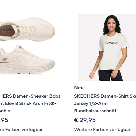
e
f
ouch-
eräten
ach
nks
zw.
chts,
m
ese
zuzeigen.
Neu
ERS Damen-Sneaker Bobs
SKECHERS Damen-Shirt Sk
it Elev 8 Strick Arch Fit®-
Jersey 1/2-Arm
sohle
Rundhalsausschnitt
,95
€ 29,95
re Farben verfügbar
Weitere Farben verfügbar