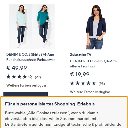
DENIM & CO. 2 Shirts 3/4-Arm
Zuletzt im TV
Rundhalsausschnitt Farbauswahl
DENIM & CO. Bolero 3/4-Arm
offene Front uni
€ 49,99
€ 19,99
4.1
27
(27)
von
Bewertungen
4.4
93
(93)
Weitere Farben verfügbar
5
von
Bewertungen
Weitere Farben verfügbar
5
In den Warenkorb
Für ein personalisiertes Shopping-Erlebnis
In den Warenkorb
Bitte wähle „Alle Cookies zulassen“, wenn du damit
einverstanden bist, dass wir in Zusammenarbeit mit
Drittanbietern auf deinem Endgerät technische & profilbildende