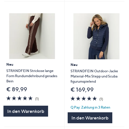
Neu
Neu
STRANDFEIN Strickose lange
STRANDFEIN Outdoor-Jacke
Form Rundumdehnbund gerades
Material-Mix Stepp und Scuba
Bein
figurumspielend
€ 89,99
€ 169,99
5.0
1
5.0
1
(1)
(1)
von
Bewertungen
von
Bewertungen
Q Pay: Zahlung in 3 Raten
5
5
In den Warenkorb
In den Warenkorb