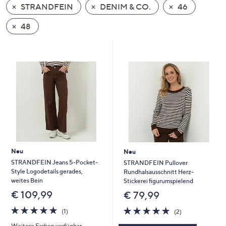
STRANDFEIN
DENIM & CO.
46
oder
wischen
48
Sie
auf
Touch-
Geräten
nach
links
bzw.
rechts,
um
diese
Neu
Neu
anzuzeigen.
STRANDFEIN Jeans 5-Pocket-
STRANDFEIN Pullover
Style Logodetails gerades,
Rundhalsausschnitt Herz-
weites Bein
Stickerei figurumspielend
€ 109,99
€ 79,99
5.0
1
5.0
2
(1)
(2)
von
Bewertungen
von
Bewertungen
Weitere Farben verfügbar