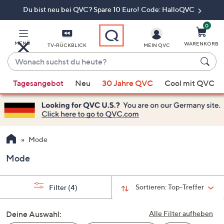
Du bist neu bei QVC? Spare 10 Euro! Code: HalloQVC
Zum
Hauptinhalt
springen
0
MENÜ
WARENKORB
TV-RÜCKBLICK
MEIN QVC
Wonach
suchst
Wenn
du
Tagesangebot
Neu
30 Jahre QVC
Cool mit QVC
Vorschläge
heute?
verfügbar
sind,
verwenden
Sie
Mode
die
Mode
Pfeiltasten
nach
oben
Sortieren:
Top-Treffer
Filter
(4)
und
nach
Deine Auswahl:
Alle Filter aufheben
unten