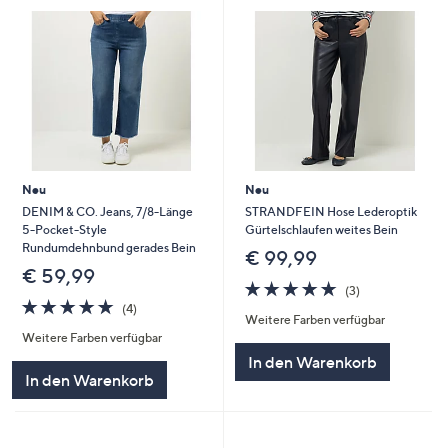
Neu
Neu
DENIM & CO. Jeans, 7/8-Länge
STRANDFEIN Hose Lederoptik
5-Pocket-Style
Gürtelschlaufen weites Bein
Rundumdehnbund gerades Bein
€ 99,99
€ 59,99
4.7
3
(3)
4.8
4
von
Bewertungen
(4)
Weitere Farben verfügbar
von
Bewertungen
5
Weitere Farben verfügbar
5
In den Warenkorb
In den Warenkorb