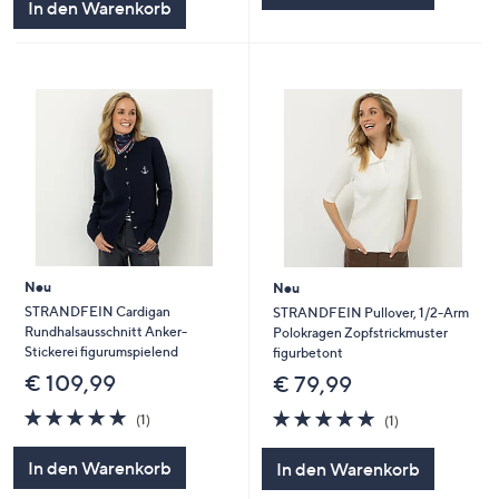
In den Warenkorb
Neu
Neu
STRANDFEIN Cardigan
STRANDFEIN Pullover, 1/2-Arm
Rundhalsausschnitt Anker-
Polokragen Zopfstrickmuster
Stickerei figurumspielend
figurbetont
€ 109,99
€ 79,99
5.0
1
5.0
1
(1)
(1)
von
Bewertungen
von
Bewertungen
5
5
In den Warenkorb
In den Warenkorb