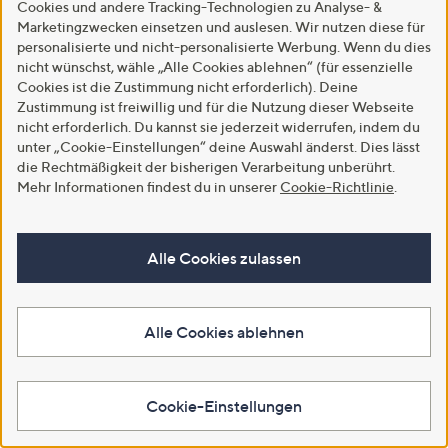
Cookies und andere Tracking-Technologien zu Analyse- &
Marketingzwecken einsetzen und auslesen. Wir nutzen diese für
personalisierte und nicht-personalisierte Werbung. Wenn du dies
nicht wünschst, wähle „Alle Cookies ablehnen“ (für essenzielle
Cookies ist die Zustimmung nicht erforderlich). Deine
Zustimmung ist freiwillig und für die Nutzung dieser Webseite
nicht erforderlich. Du kannst sie jederzeit widerrufen, indem du
unter „Cookie-Einstellungen“ deine Auswahl änderst. Dies lässt
die Rechtmäßigkeit der bisherigen Verarbeitung unberührt.
STRANDFEIN Pullover, 3/4-Arm
STRANDFEIN Designermode
Rundhalsausschnitt
Shirt, 3/4-Arm U-Bootausschnitt
Mehr Informationen findest du in unserer
Cookie-Richtlinie
.
Kontraststreifen
€ 39,85
€ 64,58
3.9
15
(15)
Alle Cookies zulassen
4.5
31
von
Bewertungen
(31)
von
Bewertungen
5
In den Warenkorb
5
In den Warenkorb
Alle Cookies ablehnen
Cookie-Einstellungen