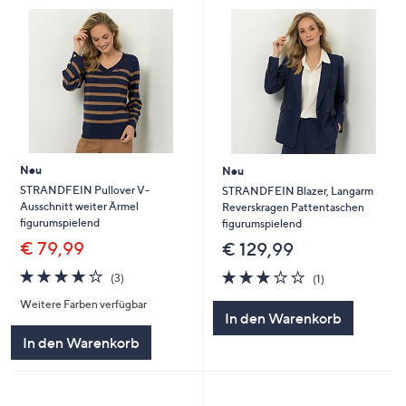
Neu
Neu
STRANDFEIN Pullover V-
STRANDFEIN Blazer, Langarm
Ausschnitt weiter Ärmel
Reverskragen Pattentaschen
figurumspielend
figurumspielend
€ 79,99
€ 129,99
4.0
3
3.0
1
(3)
(1)
von
Bewertungen
von
Bewertungen
Weitere Farben verfügbar
5
5
In den Warenkorb
In den Warenkorb