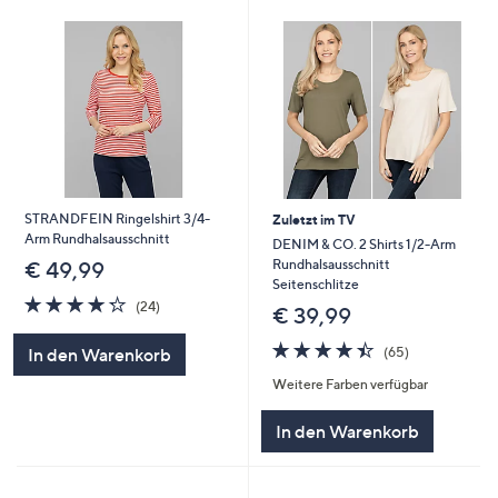
STRANDFEIN Ringelshirt 3/4-
Zuletzt im TV
Arm Rundhalsausschnitt
DENIM & CO. 2 Shirts 1/2-Arm
Rundhalsausschnitt
€ 49,99
Seitenschlitze
4.2
24
(24)
€ 39,99
von
Bewertungen
5
4.4
65
(65)
In den Warenkorb
von
Bewertungen
Weitere Farben verfügbar
5
In den Warenkorb