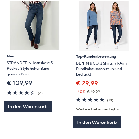
Neu
Top-Kundenbewertung
STRANDFEIN Jeanshose 5-
DENIM & CO. 2 Shirts 1/1-Arm
Pocket-Style hoher Bund
Rundhalsausschnitt uni und
gerades Bein
bedruckt
€ 109,99
€ 29,99
4.0
2
-40%
€ 49,99
(2)
von
Bewertungen
4.8
14
(14)
5
von
Bewertungen
In den Warenkorb
Weitere Farben verfügbar
5
In den Warenkorb