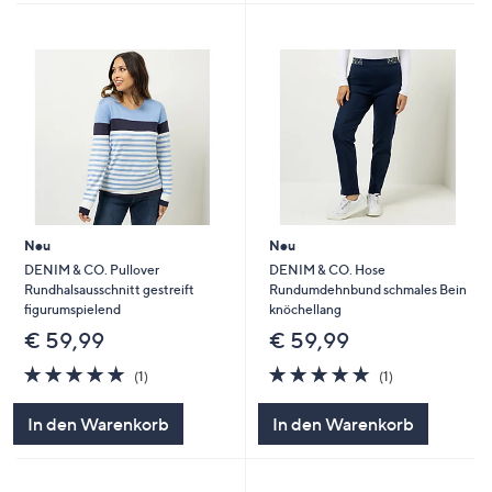
Neu
Neu
DENIM & CO. Pullover
DENIM & CO. Hose
Rundhalsausschnitt gestreift
Rundumdehnbund schmales Bein
figurumspielend
knöchellang
€ 59,99
€ 59,99
5.0
1
5.0
1
(1)
(1)
von
Bewertungen
von
Bewertungen
5
5
In den Warenkorb
In den Warenkorb