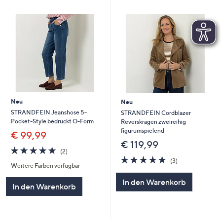
Neu
Neu
STRANDFEIN Jeanshose 5-
STRANDFEIN Cordblazer
Pocket-Style bedruckt O-Form
Reverskragen zweireihig
figurumspielend
€ 99,99
€ 119,99
5.0
2
(2)
von
Bewertungen
4.7
3
(3)
Weitere Farben verfügbar
5
von
Bewertungen
5
In den Warenkorb
In den Warenkorb