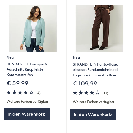
Neu
Neu
DENIM & CO. Cardigan V-
STRANDFEIN Punto-Hose,
Ausschnitt Knopfleiste
elastisch Rundumdehnbund
Kontraststreifen
Logo-Stickerei weites Bein
€ 59,99
€ 109,99
4.2
4
4.2
13
(4)
(13)
von
Bewertungen
von
Bewertungen
Weitere Farben verfügbar
Weitere Farben verfügbar
5
5
In den Warenkorb
In den Warenkorb