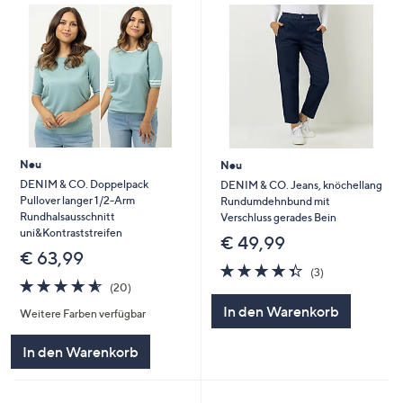
Neu
Neu
DENIM & CO. Doppelpack
DENIM & CO. Jeans, knöchellang
Pullover langer 1/2-Arm
Rundumdehnbund mit
Rundhalsausschnitt
Verschluss gerades Bein
uni&Kontraststreifen
€ 49,99
€ 63,99
4.3
3
(3)
4.5
20
von
Bewertungen
(20)
von
Bewertungen
5
In den Warenkorb
Weitere Farben verfügbar
5
In den Warenkorb