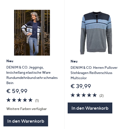
Neu
Neu
DENIM & CO. Jeggings,
DENIM & CO. Herren Pullover
knöchellang elastische Ware
Stehkragen Reißverschluss
Rundumdehnbund sehr schmales
Multicolor
Bein
€ 39,99
€ 59,99
5.0
2
(2)
5.0
1
von
Bewertungen
(1)
von
Bewertungen
5
In den Warenkorb
Weitere Farben verfügbar
5
In den Warenkorb