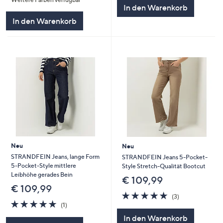
5
5
In den Warenkorb
In den Warenkorb
Neu
Neu
STRANDFEIN Jeans, lange Form
STRANDFEIN Jeans 5-Pocket-
5-Pocket-Style mittlere
Style Stretch-Qualität Bootcut
Leibhöhe gerades Bein
€ 109,99
€ 109,99
5.0
3
(3)
5.0
1
von
Bewertungen
(1)
von
Bewertungen
5
In den Warenkorb
5