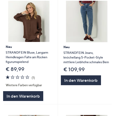
Neu
Neu
STRANDFEIN Bluse, Langarm
STRANDFEIN Jeans,
Hemdkragen Falte am Rücken
knöchellang 5-Pocket-Style
figurumspielend
mittlere Leibhöhe schmales Bein
€ 89,99
€ 109,99
1.0
1
(1)
In den Warenkorb
von
Bewertungen
Weitere Farben verfügbar
5
In den Warenkorb