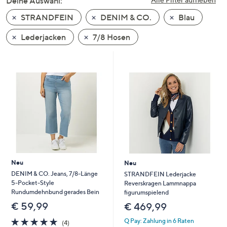
Deine Auswahl:
unten
STRANDFEIN
DENIM & CO.
Blau
oder
wischen
Lederjacken
7/8 Hosen
Sie
auf
Touch-
Geräten
nach
links
bzw.
rechts,
um
diese
Neu
Neu
anzuzeigen.
DENIM & CO. Jeans, 7/8-Länge
STRANDFEIN Lederjacke
5-Pocket-Style
Reverskragen Lammnappa
Rundumdehnbund gerades Bein
figurumspielend
€ 59,99
€ 469,99
4.8
4
Q Pay: Zahlung in 6 Raten
(4)