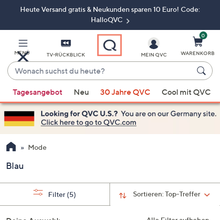
Heute Versand gratis & Neukunden sparen 10 Euro! Code:
Zum
Hauptinhalt
HalloQVC
springen
0
MENÜ
WARENKORB
TV-RÜCKBLICK
MEIN QVC
Wonach
suchst
Wenn
du
Tagesangebot
Neu
30 Jahre QVC
Cool mit QVC
Vorschläge
heute?
verfügbar
sind,
verwenden
Sie
Mode
die
Blau
Pfeiltasten
nach
oben
Sortieren:
Top-Treffer
Filter
(5)
und
nach
Alle Filter aufheben