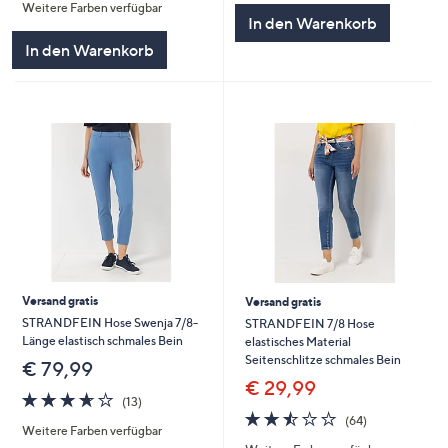
Weitere Farben verfügbar
5
5
In den Warenkorb
In den Warenkorb
Versand gratis
Versand gratis
STRANDFEIN Hose Swenja 7/8-
STRANDFEIN 7/8 Hose
Länge elastisch schmales Bein
elastisches Material
Seitenschlitze schmales Bein
€ 79,99
€ 29,99
3.6
13
(13)
von
Bewertungen
2.5
64
(64)
Weitere Farben verfügbar
5
von
Bewertungen