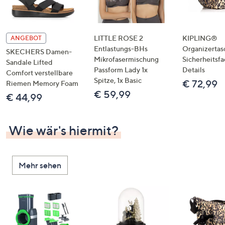
LITTLE ROSE 2
KIPLING®
ANGEBOT
Entlastungs-BHs
Organizertas
SKECHERS Damen-
Mikrofasermischung
Sicherheitsf
Sandale Lifted
Passform Lady 1x
Details
Comfort verstellbare
Spitze, 1x Basic
€ 72,99
Riemen Memory Foam
€ 59,99
€ 44,99
Wie wär's hiermit?
Mehr sehen