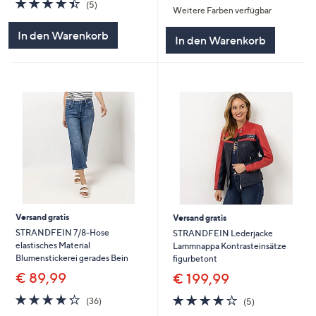
4.4
5
(5)
Weitere Farben verfügbar
5
von
Bewertungen
5
In den Warenkorb
In den Warenkorb
Versand gratis
Versand gratis
STRANDFEIN 7/8-Hose
STRANDFEIN Lederjacke
elastisches Material
Lammnappa Kontrasteinsätze
Blumenstickerei gerades Bein
figurbetont
€ 89,99
€ 199,99
4.2
36
4.2
5
(36)
(5)
von
Bewertungen
von
Bewertungen