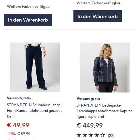
von
Bewertungen
Weitere Farben verfügbar
Weitere Farben verfügbar
5
In den Warenkorb
In den Warenkorb
Versand gratis
Versand gratis
STRANDFEIN Scubahose lange
STRANDFEIN Lederjacke
Form Rundumdehnbund gerades
Lammnappa abnehmbare Kapuze
Bein
figurumspielend
€ 49,99
€ 449,99
4.2
22
-44%
€ 89,99
(22)
von
Bewertungen