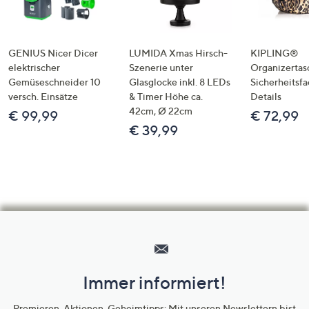
GENIUS Nicer Dicer
LUMIDA Xmas Hirsch-
KIPLING®
elektrischer
Szenerie unter
Organizertas
Gemüseschneider 10
Glasglocke inkl. 8 LEDs
Sicherheitsf
versch. Einsätze
& Timer Höhe ca.
Details
42cm, Ø 22cm
€ 99,99
€ 72,99
€ 39,99
Hilfeseiten,
Service
und
Immer informiert!
Unternehmensinformationen
Premieren, Aktionen, Geheimtipps: Mit unseren Newslettern bist