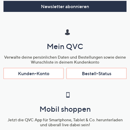
oder
Newsletter abonnieren
wischen
Sie
auf
Touch-
Geräten
Mein QVC
nach
links
Verwalte deine persönlichen Daten und Bestellungen sowie deine
bzw.
Wunschliste in deinem Kundenkonto
rechts,
Kunden-Konto
Bestell-Status
um
diese
anzuzeigen.
Mobil shoppen
Jetzt die QVC App für Smartphone, Tablet & Co. herunterladen
und überall live dabei sein!