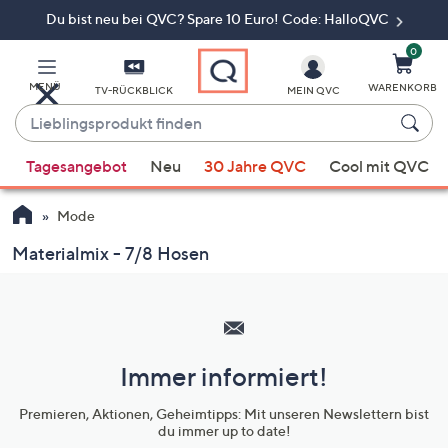
Du bist neu bei QVC? Spare 10 Euro! Code: HalloQVC
Zum
Hauptinhalt
springen
0
MENÜ
WARENKORB
TV-RÜCKBLICK
MEIN QVC
Lieblingsprodukt
finden
Wenn
Tagesangebot
Neu
30 Jahre QVC
Cool mit QVC
Vorschläge
verfügbar
Mode
sind,
verwenden
Materialmix - 7/8 Hosen
Sie
Hilfeseiten,
die
Service
Pfeiltasten
und
nach
oben
Immer informiert!
Unternehmensinformationen
und
Premieren, Aktionen, Geheimtipps: Mit unseren Newslettern bist
nach
du immer up to date!
unten