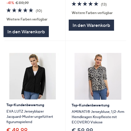
4.7
13
-41%
€ 119,99
(13)
von
Bewertungen
4.7
10
(10)
Weitere Farben verfügbar
5
von
Bewertungen
Weitere Farben verfügbar
5
In den Warenkorb
In den Warenkorb
Top-Kundenbewertung
Top-Kundenbewertung
EVA LUTZ Jerseyblazer
AMINATI® Jerseybluse, 1/2-Arm
Jacquard-Muster ungefüttert
Hemdkragen Knopfleiste mit
figurumspielend
ECOVERO Viskose
€ 49,99
€ 59,99