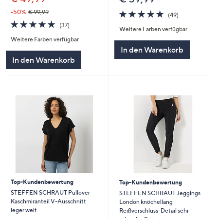
4.7
49
-50%
€ 99,99
(49)
von
Bewertungen
4.7
37
(37)
Weitere Farben verfügbar
5
von
Bewertungen
Weitere Farben verfügbar
5
In den Warenkorb
In den Warenkorb
Top-Kundenbewertung
Top-Kundenbewertung
STEFFEN SCHRAUT Pullover
STEFFEN SCHRAUT Jeggings
Kaschmiranteil V-Ausschnitt
London knöchellang
leger weit
Reißverschluss-Detail sehr