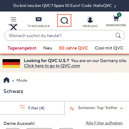
Du bist neu bei QVC? Spare 10 Euro! Code: HalloQVC
Zum
Hauptinhalt
springen
0
MENÜ
WARENKORB
TV-RÜCKBLICK
MEIN QVC
Wonach
suchst
Wenn
du
Tagesangebot
Neu
30 Jahre QVC
Cool mit QVC
Vorschläge
heute?
verfügbar
sind,
verwenden
Sie
Mode
die
Schwarz
Pfeiltasten
nach
oben
Sortieren:
Top-Treffer
Filter
(4)
und
nach
Deine Auswahl:
Alle Filter aufheben
unten