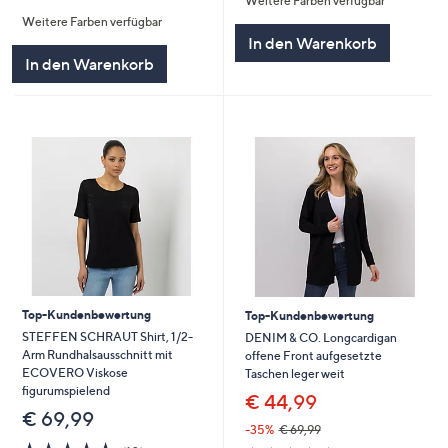
Weitere Farben verfügbar
5
von
Bewertungen
Weitere Farben verfügbar
5
In den Warenkorb
In den Warenkorb
Top-Kundenbewertung
Top-Kundenbewertung
STEFFEN SCHRAUT Shirt, 1/2-
DENIM & CO. Longcardigan
Arm Rundhalsausschnitt mit
offene Front aufgesetzte
ECOVERO Viskose
Taschen leger weit
figurumspielend
€ 44,99
€ 69,99
-35%
€ 69,99
5.0
10