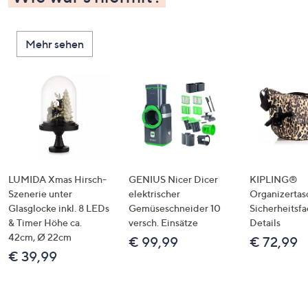
Mehr sehen
LUMIDA Xmas Hirsch-
GENIUS Nicer Dicer
KIPLING®
Szenerie unter
elektrischer
Organizertas
Glasglocke inkl. 8 LEDs
Gemüseschneider 10
Sicherheitsf
& Timer Höhe ca.
versch. Einsätze
Details
42cm, Ø 22cm
€ 99,99
€ 72,99
€ 39,99