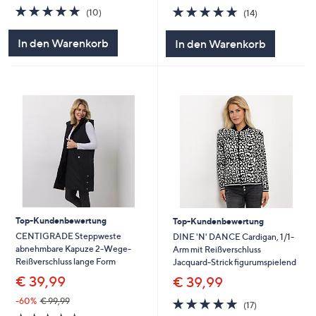
4.8
10
4.8
14
(10)
(14)
von
Bewertungen
von
Bewertungen
5
5
In den Warenkorb
In den Warenkorb
Top-Kundenbewertung
Top-Kundenbewertung
CENTIGRADE Steppweste
DINE 'N' DANCE Cardigan, 1/1-
abnehmbare Kapuze 2-Wege-
Arm mit Reißverschluss
Reißverschluss lange Form
Jacquard-Strick figurumspielend
€ 39,99
€ 39,99
4.8
17
-60%
€ 99,99
(17)
von
Bewertungen
4.8
49