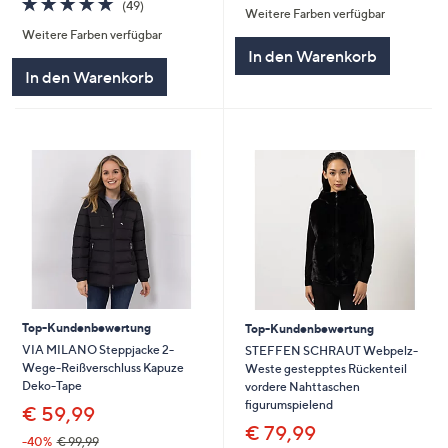
(49)
Weitere Farben verfügbar
5
von
Bewertungen
Weitere Farben verfügbar
5
In den Warenkorb
In den Warenkorb
Top-Kundenbewertung
Top-Kundenbewertung
VIA MILANO Steppjacke 2-
STEFFEN SCHRAUT Webpelz-
Wege-Reißverschluss Kapuze
Weste gestepptes Rückenteil
Deko-Tape
vordere Nahttaschen
figurumspielend
€ 59,99
€ 79,99
-40%
€ 99,99