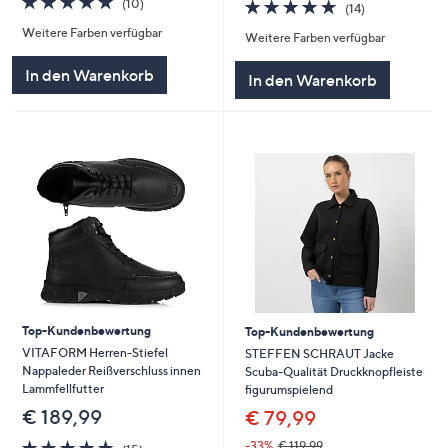
4.9
14
(10)
(14)
von
Bewertungen
von
Bewertungen
Weitere Farben verfügbar
5
Weitere Farben verfügbar
5
In den Warenkorb
In den Warenkorb
Top-Kundenbewertung
Top-Kundenbewertung
VITAFORM Herren-Stiefel
STEFFEN SCHRAUT Jacke
Nappaleder Reißverschluss innen
Scuba-Qualität Druckknopfleiste
Lammfellfutter
figurumspielend
€ 189,99
€ 79,99
4.9
15
-33%
€ 119,99