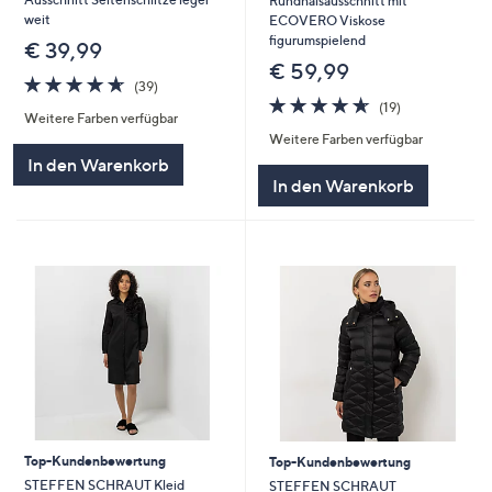
Rundhalsausschnitt mit
weit
ECOVERO Viskose
figurumspielend
€ 39,99
€ 59,99
4.6
39
(39)
von
Bewertungen
4.6
19
(19)
Weitere Farben verfügbar
5
von
Bewertungen
Weitere Farben verfügbar
5
In den Warenkorb
In den Warenkorb
Top-Kundenbewertung
Top-Kundenbewertung
STEFFEN SCHRAUT Kleid
STEFFEN SCHRAUT