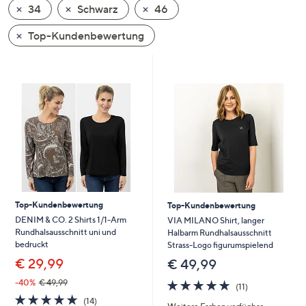
34
Schwarz
46
oder
wischen
Top-Kundenbewertung
Sie
auf
Touch-
Geräten
nach
links
bzw.
rechts,
um
diese
Top-Kundenbewertung
Top-Kundenbewertung
anzuzeigen.
DENIM & CO. 2 Shirts 1/1-Arm
VIA MILANO Shirt, langer
Rundhalsausschnitt uni und
Halbarm Rundhalsausschnitt
bedruckt
Strass-Logo figurumspielend
€ 29,99
€ 49,99
4.6
11
-40%
€ 49,99
(11)
von
Bewertungen
4.8
14
(14)