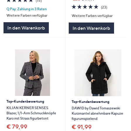
(15)
von
Bewertungen
4.9
23
(23)
Q Pay: Zahlung in 3 Raten
5
von
Bewertungen
Weitere Farben verfügbar
Weitere Farben verfügbar
5
In den Warenkorb
In den Warenkorb
Top-Kundenbewertung
Top-Kundenbewertung
KILIAN KERNER SENSES
DAWID by Dawid Tomaszewski
Blazer, 1/1-Arm Schmuckknöpfe
Kurzmantel abnehmbare Kapuze
Karo mit Strass figurbetont
figurumspielend
€ 79,99
€ 91,99