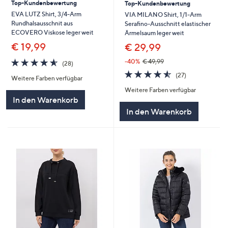
Top-Kundenbewertung
Top-Kundenbewertung
EVA LUTZ Shirt, 3/4-Arm
VIA MILANO Shirt, 1/1-Arm
Rundhalsausschnit aus
Serafino-Ausschnitt elastischer
ECOVERO Viskose leger weit
Ärmelsaum leger weit
€ 19,99
€ 29,99
4.5
28
-40%
€ 49,99
(28)
von
Bewertungen
4.5
27
(27)
Weitere Farben verfügbar
5
von
Bewertungen
Weitere Farben verfügbar
5
In den Warenkorb
In den Warenkorb