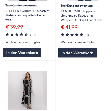
Top-Kundenbewertung
Top-Kundenbewertung
STEFFEN SCHRAUT Scubashirt
CENTIGRADE Steppjacke
Stehkragen Logo-Detail leger
abnehmbare Kapuze mit
weit
Webpelz Druck mit Glanzfinish
€ 39,99
€ 41,99
4.5
10
4.8
20
(10)
(20)
von
Bewertungen
von
Bewertungen
Weitere Farben verfügbar
Weitere Farben verfügbar
5
5
In den Warenkorb
In den Warenkorb