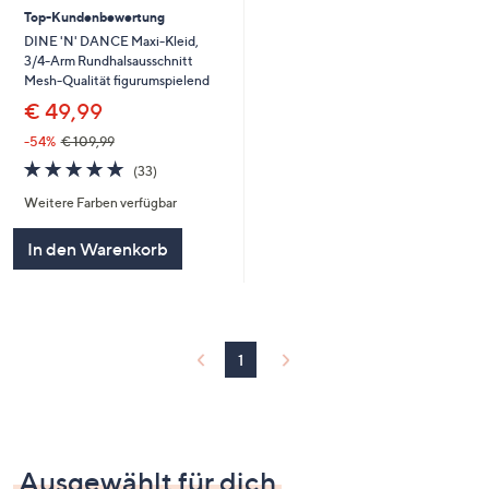
Top-Kundenbewertung
DINE 'N' DANCE Maxi-Kleid,
3/4-Arm Rundhalsausschnitt
Mesh-Qualität figurumspielend
€ 49,99
-54%
€ 109,99
4.7
33
(33)
von
Bewertungen
Weitere Farben verfügbar
5
In den Warenkorb
1
Ausgewählt für dich