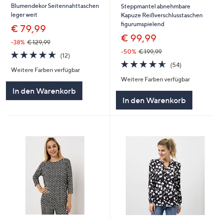
Blumendekor Seitennahttaschen
Steppmantel abnehmbare
leger weit
Kapuze Reißverschlusstaschen
figurumspielend
€ 79,99
€ 99,99
-38%
€ 129,99
-50%
€ 199,99
4.6
12
(12)
von
Bewertungen
4.6
54
(54)
Weitere Farben verfügbar
5
von
Bewertungen
Weitere Farben verfügbar
5
In den Warenkorb
In den Warenkorb