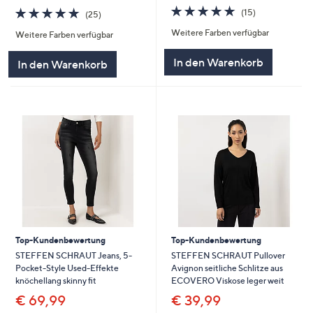
4.7
15
4.8
25
(15)
(25)
von
Bewertungen
von
Bewertungen
Weitere Farben verfügbar
5
Weitere Farben verfügbar
5
In den Warenkorb
In den Warenkorb
Top-Kundenbewertung
Top-Kundenbewertung
STEFFEN SCHRAUT Jeans, 5-
STEFFEN SCHRAUT Pullover
Pocket-Style Used-Effekte
Avignon seitliche Schlitze aus
knöchellang skinny fit
ECOVERO Viskose leger weit
€ 69,99
€ 39,99