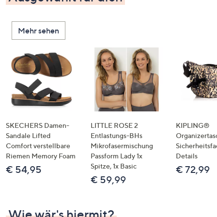
Mehr sehen
SKECHERS Damen-
LITTLE ROSE 2
KIPLING®
Sandale Lifted
Entlastungs-BHs
Organizertas
Comfort verstellbare
Mikrofasermischung
Sicherheitsf
Riemen Memory Foam
Passform Lady 1x
Details
Spitze, 1x Basic
€ 54,95
€ 72,99
€ 59,99
Wie wär's hiermit?