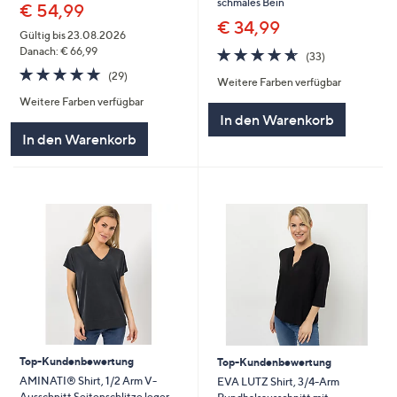
schmales Bein
€ 54,99
€ 34,99
Gültig bis 23.08.2026
4.6
33
Danach: € 66,99
(33)
von
Bewertungen
4.7
29
(29)
Weitere Farben verfügbar
5
von
Bewertungen
Weitere Farben verfügbar
5
In den Warenkorb
In den Warenkorb
Top-Kundenbewertung
Top-Kundenbewertung
AMINATI® Shirt, 1/2 Arm V-
EVA LUTZ Shirt, 3/4-Arm
Ausschnitt Seitenschlitze leger