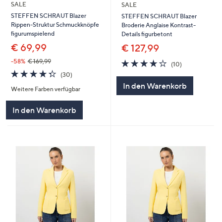
SALE
SALE
STEFFEN SCHRAUT Blazer
STEFFEN SCHRAUT Blazer
Rippen-Struktur Schmuckknöpfe
Broderie Anglaise Kontrast-
figurumspielend
Details figurbetont
€ 69,99
€ 127,99
4.2
10
-58%
€ 169,99
(10)
von
Bewertungen
4.3
30
(30)
5
von
Bewertungen
In den Warenkorb
Weitere Farben verfügbar
5
In den Warenkorb