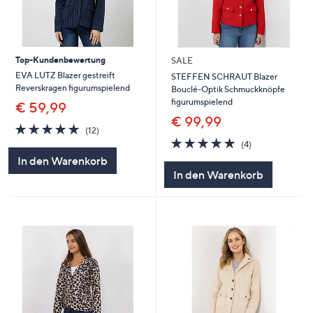
Top-Kundenbewertung
SALE
EVA LUTZ Blazer gestreift
STEFFEN SCHRAUT Blazer
Reverskragen figurumspielend
Bouclé-Optik Schmuckknöpfe
figurumspielend
€ 59,99
€ 99,99
4.8
12
(12)
von
Bewertungen
4.8
4
(4)
5
von
Bewertungen
In den Warenkorb
5
In den Warenkorb