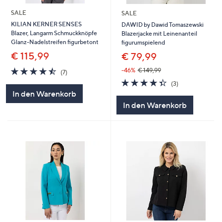
SALE
SALE
KILIAN KERNER SENSES
DAWID by Dawid Tomaszewski
Blazer, Langarm Schmuckknöpfe
Blazerjacke mit Leinenanteil
Glanz-Nadelstreifen figurbetont
figurumspielend
€ 115,99
€ 79,99
4.4
7
-46%
€ 149,99
(7)
von
Bewertungen
4.3
3
(3)
5
von
Bewertungen
In den Warenkorb
5
In den Warenkorb