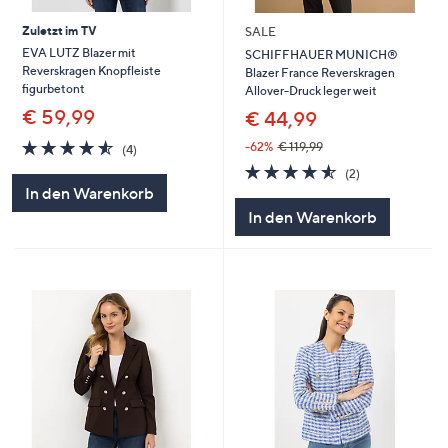
Zuletzt im TV
SALE
EVA LUTZ Blazer mit
SCHIFFHAUER MUNICH®
Reverskragen Knopfleiste
Blazer France Reverskragen
figurbetont
Allover-Druck leger weit
€ 59,99
€ 44,99
4.5
4
-62%
€ 119,99
(4)
von
Bewertungen
4.5
2
(2)
5
von
Bewertungen
In den Warenkorb
5
In den Warenkorb