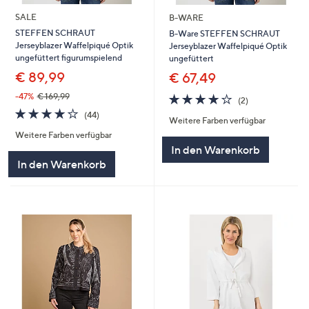
SALE
B-WARE
STEFFEN SCHRAUT
B-Ware STEFFEN SCHRAUT
Jerseyblazer Waffelpiqué Optik
Jerseyblazer Waffelpiqué Optik
ungefüttert figurumspielend
ungefüttert
€ 89,99
€ 67,49
4.0
2
-47%
€ 169,99
(2)
von
Bewertungen
4.0
44
(44)
Weitere Farben verfügbar
5
von
Bewertungen
Weitere Farben verfügbar
5
In den Warenkorb
In den Warenkorb