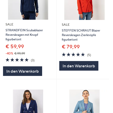
SALE
SALE
STRANDFEIN Scubablazer
STEFFEN SCHRAUT Blazer
Reverskragen mit Knopf
Reverskragen Zierknöpfe
figurbetont
figurbetont
€ 59,99
€ 79,99
5.0
5
-40%
€ 99,99
(5)
von
Bewertungen
5.0
3
(3)
5
von
Bewertungen
In den Warenkorb
5
In den Warenkorb