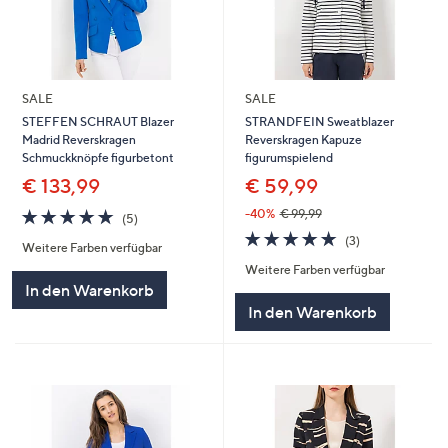
SALE
SALE
STEFFEN SCHRAUT Blazer
STRANDFEIN Sweatblazer
Madrid Reverskragen
Reverskragen Kapuze
Schmuckknöpfe figurbetont
figurumspielend
€ 133,99
€ 59,99
5.0
5
-40%
€ 99,99
(5)
von
Bewertungen
5.0
3
(3)
Weitere Farben verfügbar
5
von
Bewertungen
Weitere Farben verfügbar
5
In den Warenkorb
In den Warenkorb