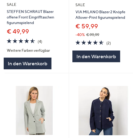
SALE
SALE
STEFFEN SCHRAUT Blazer
VIA MILANO Blazer 2 Knöpfe
offene Front Eingrifftaschen
Allover-Print figurumspielend
figurumspielend
€ 59,99
€ 49,99
-40%
€ 99,99
4.5
4
4.5
2
(4)
(2)
von
Bewertungen
von
Bewertungen
Weitere Farben verfügbar
5
5
In den Warenkorb
In den Warenkorb