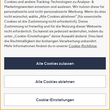
Cookies und andere Tracking-Technologien zu Analyse- &
SALE
SALE
Marketingzwecken einsetzen und auslesen. Wir nutzen diese für
personalisierte und nicht-personalisierte Werbung. Wenn du dies
STEFFEN SCHRAUT Blazer,
STRANDFEIN Streifenblazer
nicht wünschst, wähle „Alle Cookies ablehnen“ (für essenzielle
kurze Form Schulterpolster
Reverskragen aufgesetzte
bedrucktes Futter
Taschen figurumspielend
Cookies ist die Zustimmung nicht erforderlich). Deine
figurumspielend
Zustimmung ist freiwillig und für die Nutzung dieser Webseite
€ 79,99
nicht erforderlich. Du kannst sie jederzeit widerrufen, indem du
€ 99,99
-46%
€ 149,99
unter „Cookie-Einstellungen“ deine Auswahl änderst. Dies lässt
2.9
7
2.7
3
(7)
die Rechtmäßigkeit der bisherigen Verarbeitung unberührt.
(3)
von
Bewertungen
von
Bewertungen
Mehr Informationen findest du in unserer
Cookie-Richtlinie
.
5
5
In den Warenkorb
In den Warenkorb
Alle Cookies zulassen
Alle Cookies ablehnen
Cookie-Einstellungen