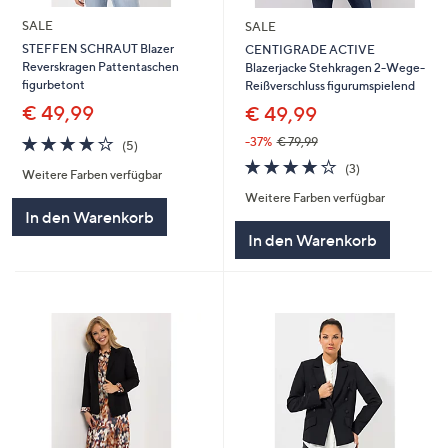
SALE
SALE
STEFFEN SCHRAUT Blazer
CENTIGRADE ACTIVE
Reverskragen Pattentaschen
Blazerjacke Stehkragen 2-Wege-
figurbetont
Reißverschluss figurumspielend
€ 49,99
€ 49,99
4.0
5
-37%
€ 79,99
(5)
von
Bewertungen
4.0
3
(3)
Weitere Farben verfügbar
5
von
Bewertungen
Weitere Farben verfügbar
5
In den Warenkorb
In den Warenkorb