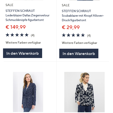
SALE
SALE
STEFFEN SCHRAUT
STEFFEN SCHRAUT
Lederblazer Dallas Ziegenvelour
Scubablazer mit Knopf Allover-
Schmuckknöpfe figurbetont
Druck figurbetont
€ 149,99
€ 29,99
4.8
4
4.8
4
(4)
(4)
von
Bewertungen
von
Bewertungen
Weitere Farben verfügbar
Weitere Farben verfügbar
5
5
In den Warenkorb
In den Warenkorb