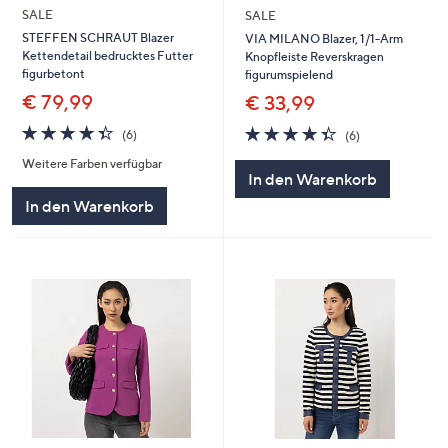
SALE
SALE
STEFFEN SCHRAUT Blazer
VIA MILANO Blazer, 1/1-Arm
Kettendetail bedrucktes Futter
Knopfleiste Reverskragen
figurbetont
figurumspielend
€ 79,99
€ 33,99
4.3
6
4.3
6
(6)
(6)
von
Bewertungen
von
Bewertungen
Weitere Farben verfügbar
5
5
In den Warenkorb
In den Warenkorb