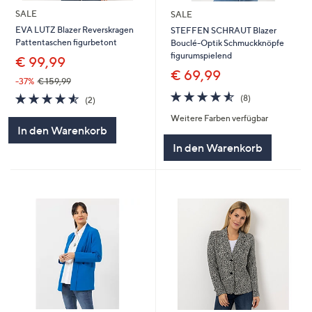
SALE
SALE
EVA LUTZ Blazer Reverskragen
STEFFEN SCHRAUT Blazer
Pattentaschen figurbetont
Bouclé-Optik Schmuckknöpfe
figurumspielend
€ 99,99
€ 69,99
-37%
€ 159,99
4.5
8
4.5
2
(8)
(2)
von
Bewertungen
von
Bewertungen
Weitere Farben verfügbar
5
5
In den Warenkorb
In den Warenkorb