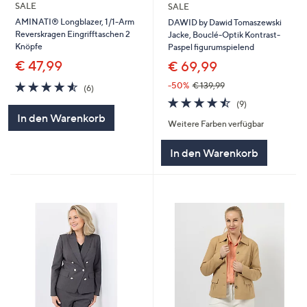
SALE
SALE
AMINATI® Longblazer, 1/1-Arm
DAWID by Dawid Tomaszewski
Reverskragen Eingrifftaschen 2
Jacke, Bouclé-Optik Kontrast-
Knöpfe
Paspel figurumspielend
€ 47,99
€ 69,99
4.5
6
-50%
€ 139,99
(6)
von
Bewertungen
4.4
9
(9)
5
von
Bewertungen
In den Warenkorb
Weitere Farben verfügbar
5
In den Warenkorb