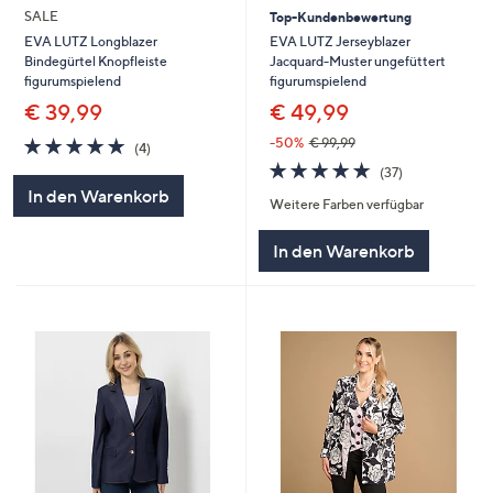
SALE
Top-Kundenbewertung
EVA LUTZ Jerseyblazer
EVA LUTZ Longblazer
Jacquard-Muster ungefüttert
Bindegürtel Knopfleiste
figurumspielend
figurumspielend
€ 49,99
€ 39,99
4.8
4
-50%
€ 99,99
(4)
von
Bewertungen
4.7
37
(37)
5
von
Bewertungen
In den Warenkorb
Weitere Farben verfügbar
5
In den Warenkorb