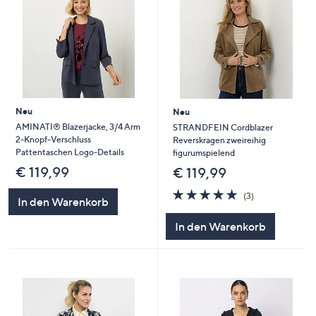
Neu
Neu
AMINATI® Blazerjacke, 3/4 Arm
STRANDFEIN Cordblazer
2-Knopf-Verschluss
Reverskragen zweireihig
Pattentaschen Logo-Details
figurumspielend
€ 119,99
€ 119,99
4.7
3
(3)
In den Warenkorb
von
Bewertungen
5
In den Warenkorb