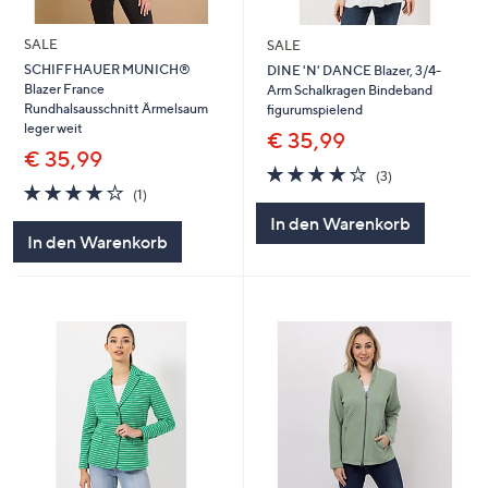
SALE
SALE
SCHIFFHAUER MUNICH®
DINE 'N' DANCE Blazer, 3/4-
Blazer France
Arm Schalkragen Bindeband
Rundhalsausschnitt Ärmelsaum
figurumspielend
leger weit
€ 35,99
€ 35,99
4.0
3
(3)
4.0
1
von
Bewertungen
(1)
von
Bewertungen
5
In den Warenkorb
5
In den Warenkorb