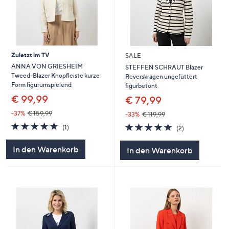
Zuletzt im TV
SALE
ANNA VON GRIESHEIM
STEFFEN SCHRAUT Blazer
Tweed-Blazer Knopfleiste kurze
Reverskragen ungefüttert
Form figurumspielend
figurbetont
€ 99,99
€ 79,99
-37%
€ 159,99
-33%
€ 119,99
5.0
1
5.0
2
(1)
(2)
von
Bewertungen
von
Bewertungen
5
5
In den Warenkorb
In den Warenkorb