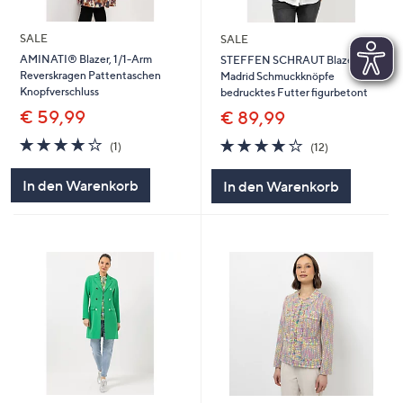
SALE
SALE
AMINATI® Blazer, 1/1-Arm
STEFFEN SCHRAUT Blazer,
Reverskragen Pattentaschen
Madrid Schmuckknöpfe
Knopfverschluss
bedrucktes Futter figurbetont
€ 59,99
€ 89,99
4.0
1
3.9
12
(1)
(12)
von
Bewertungen
von
Bewertungen
5
5
In den Warenkorb
In den Warenkorb