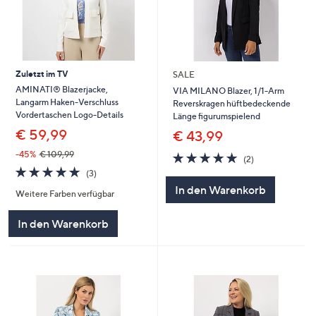
Zuletzt im TV
SALE
AMINATI® Blazerjacke,
VIA MILANO Blazer, 1/1-Arm
Langarm Haken-Verschluss
Reverskragen hüftbedeckende
Vordertaschen Logo-Details
Länge figurumspielend
€ 59,99
€ 43,99
-45%
€ 109,99
5.0
2
(2)
von
Bewertungen
5.0
3
(3)
5
von
Bewertungen
In den Warenkorb
Weitere Farben verfügbar
5
In den Warenkorb