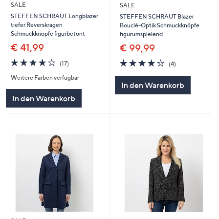
SALE
SALE
STEFFEN SCHRAUT Longblazer
STEFFEN SCHRAUT Blazer
tiefer Reverskragen
Bouclé-Optik Schmuckknöpfe
Schmuckknöpfe figurbetont
figurumspielend
€ 41,99
€ 99,99
3.9
17
3.8
4
(17)
(4)
von
Bewertungen
von
Bewertungen
Weitere Farben verfügbar
5
5
In den Warenkorb
In den Warenkorb