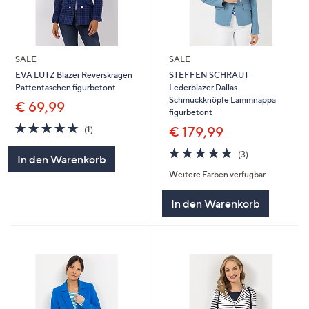
SALE
SALE
EVA LUTZ Blazer Reverskragen
STEFFEN SCHRAUT
Pattentaschen figurbetont
Lederblazer Dallas
Schmuckknöpfe Lammnappa
€ 69,99
figurbetont
5.0
1
€ 179,99
(1)
von
Bewertungen
5
5.0
3
(3)
In den Warenkorb
von
Bewertungen
Weitere Farben verfügbar
5
In den Warenkorb