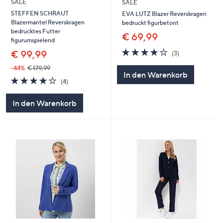
SALE
SALE
STEFFEN SCHRAUT
EVA LUTZ Blazer Reverskragen
Blazermantel Reverskragen
bedruckt figurbetont
bedrucktes Futter
€ 69,99
figurumspielend
3.7
3
€ 99,99
(3)
von
Bewertungen
5
-44%
€ 179,99
In den Warenkorb
3.8
4
(4)
von
Bewertungen
5
In den Warenkorb