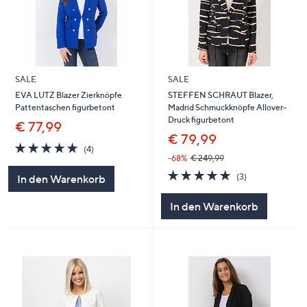
SALE
SALE
EVA LUTZ Blazer Zierknöpfe
STEFFEN SCHRAUT Blazer,
Pattentaschen figurbetont
Madrid Schmuckknöpfe Allover-
Druck figurbetont
€ 77,99
€ 79,99
5.0
4
(4)
von
Bewertungen
-68%
€ 249,99
5
5.0
3
(3)
In den Warenkorb
von
Bewertungen
5
In den Warenkorb