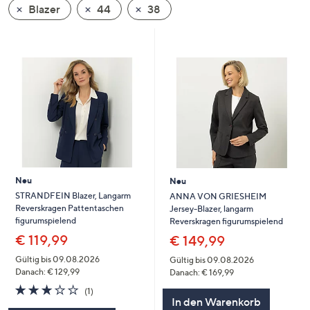
Blazer
44
38
oder
wischen
Sie
auf
Touch-
Geräten
nach
links
bzw.
rechts,
um
Neu
Neu
diese
STRANDFEIN Blazer, Langarm
ANNA VON GRIESHEIM
Reverskragen Pattentaschen
Jersey-Blazer, langarm
anzuzeigen.
figurumspielend
Reverskragen figurumspielend
€ 119,99
€ 149,99
Gültig bis 09.08.2026
Gültig bis 09.08.2026
Danach: € 129,99
Danach: € 169,99
3.0
1
(1)
von
Bewertungen
In den Warenkorb