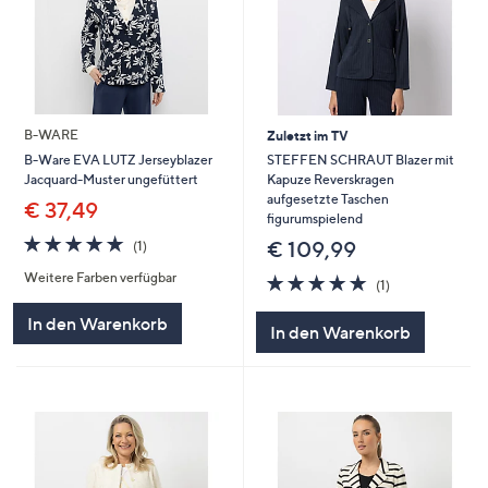
B-WARE
Zuletzt im TV
STEFFEN SCHRAUT Blazer mit
B-Ware EVA LUTZ Jerseyblazer
Kapuze Reverskragen
Jacquard-Muster ungefüttert
aufgesetzte Taschen
€ 37,49
figurumspielend
5.0
1
€ 109,99
(1)
von
Bewertungen
Weitere Farben verfügbar
5.0
1
5
(1)
von
Bewertungen
5
In den Warenkorb
In den Warenkorb