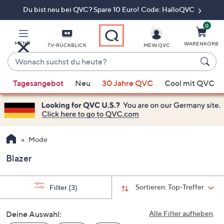
Du bist neu bei QVC? Spare 10 Euro! Code: HalloQVC
Zum
Hauptinhalt
springen
0
MENÜ
WARENKORB
TV-RÜCKBLICK
MEIN QVC
Wonach
suchst
Wenn
du
Tagesangebot
Neu
30 Jahre QVC
Cool mit QVC
Vorschläge
heute?
verfügbar
sind,
verwenden
Sie
Mode
die
Blazer
Pfeiltasten
nach
oben
Sortieren:
Top-Treffer
Filter
(3)
und
nach
Deine Auswahl:
Alle Filter aufheben
unten