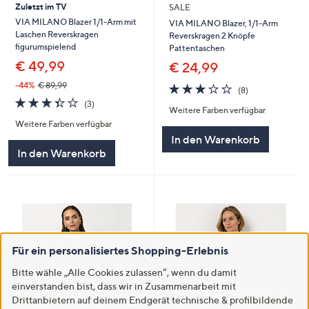
Zuletzt im TV
SALE
VIA MILANO Blazer 1/1-Arm mit
VIA MILANO Blazer, 1/1-Arm
Laschen Reverskragen
Reverskragen 2 Knöpfe
figurumspielend
Pattentaschen
€ 49,99
€ 24,99
-44%
€ 89,99
3.1
8
(8)
von
Bewertungen
3.3
3
(3)
Weitere Farben verfügbar
5
von
Bewertungen
Weitere Farben verfügbar
5
In den Warenkorb
In den Warenkorb
Für ein personalisiertes Shopping-Erlebnis
Bitte wähle „Alle Cookies zulassen“, wenn du damit
einverstanden bist, dass wir in Zusammenarbeit mit
Drittanbietern auf deinem Endgerät technische & profilbildende