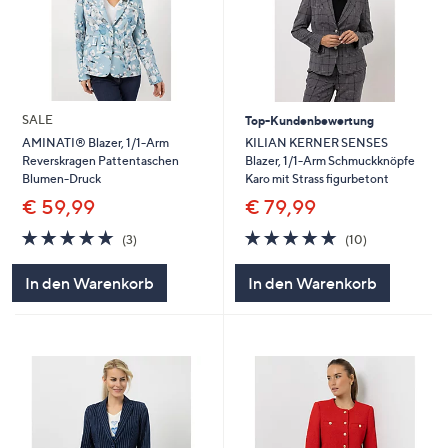
SALE
Top-Kundenbewertung
KILIAN KERNER SENSES
AMINATI® Blazer, 1/1-Arm
Blazer, 1/1-Arm Schmuckknöpfe
Reverskragen Pattentaschen
Karo mit Strass figurbetont
Blumen-Druck
€ 79,99
€ 59,99
4.8
10
5.0
3
(10)
(3)
von
Bewertungen
von
Bewertungen
5
5
In den Warenkorb
In den Warenkorb