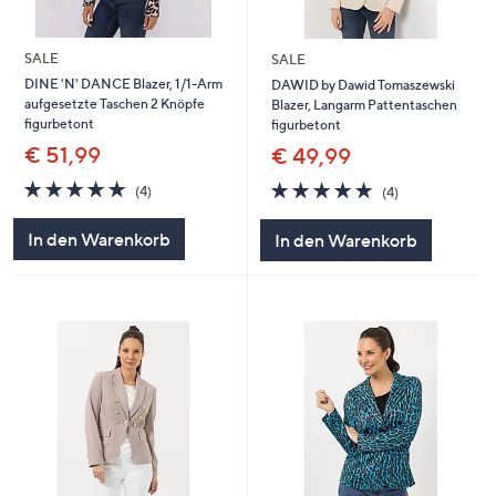
SALE
SALE
DINE 'N' DANCE Blazer, 1/1-Arm
DAWID by Dawid Tomaszewski
aufgesetzte Taschen 2 Knöpfe
Blazer, Langarm Pattentaschen
figurbetont
figurbetont
€ 51,99
€ 49,99
4.8
4
4.8
4
(4)
(4)
von
Bewertungen
von
Bewertungen
5
5
In den Warenkorb
In den Warenkorb