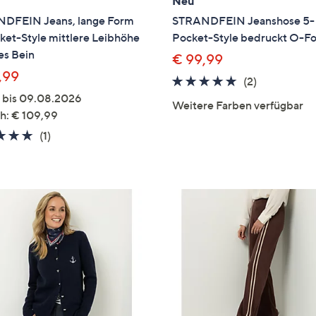
Neu
DFEIN Jeans, lange Form
STRANDFEIN Jeanshose 5-
ket-Style mittlere Leibhöhe
Pocket-Style bedruckt O-F
es Bein
€ 99,99
,99
5.0
2
(2)
von
Bewertung
g bis 09.08.2026
Weitere Farben verfügbar
5
h: € 109,99
5.0
1
(1)
von
Bewertungen
5