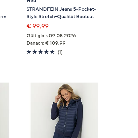
Neu
STRANDFEIN Jeans 5-Pocket-
orm
Style Stretch-Qualität Bootcut
€ 99,99
Gültig bis 09.08.2026
en
Danach: € 109,99
5.0
1
(1)
von
Bewertungen
5