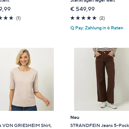
9,99
€ 549,99
5.0
1
5.0
2
(1)
(2)
von
Bewertungen
von
Bewertung
Q Pay: Zahlung in 6 Raten
5
5
Neu
VON GRIESHEIM Shirt,
STRANDFEIN Jeans 5-Pock