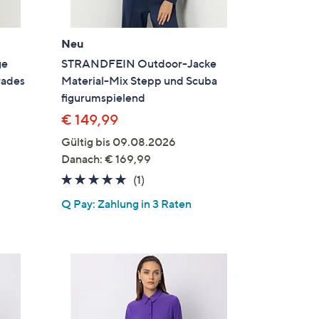
Neu
ge
STRANDFEIN Outdoor-Jacke
rades
Material-Mix Stepp und Scuba
figurumspielend
€ 149,99
Gültig bis 09.08.2026
en
Danach: € 169,99
5.0
1
(1)
von
Bewertungen
Q Pay: Zahlung in 3 Raten
5