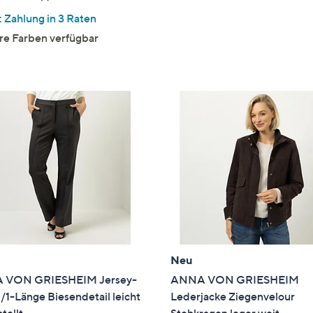
von
Bewertungen
 Zahlung in 3 Raten
5
re Farben verfügbar
Neu
 VON GRIESHEIM Jersey-
ANNA VON GRIESHEIM
/1-Länge Biesendetail leicht
Lederjacke Ziegenvelour
tellt
Stehkragen leger weit