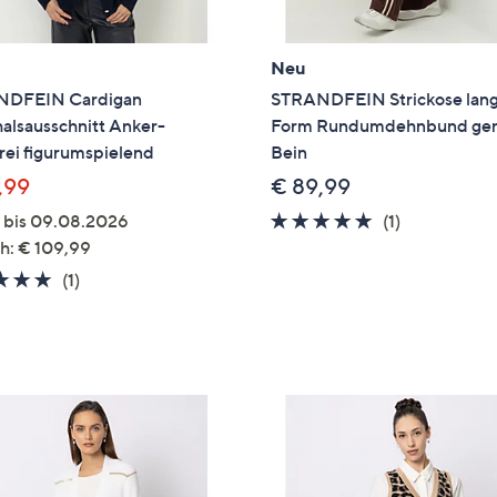
Neu
NDFEIN Cardigan
STRANDFEIN Strickose lan
alsausschnitt Anker-
Form Rundumdehnbund ge
rei figurumspielend
Bein
,99
€ 89,99
5.0
1
g bis 09.08.2026
(1)
von
Bewertung
h: € 109,99
5
5.0
1
(1)
von
Bewertungen
5