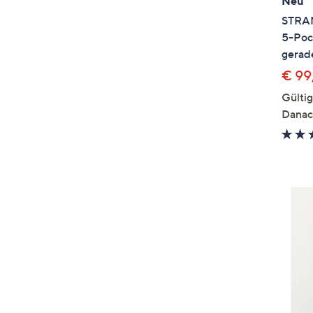
Neu
STRAN
5-Poc
gerad
€ 99
Gülti
Danac