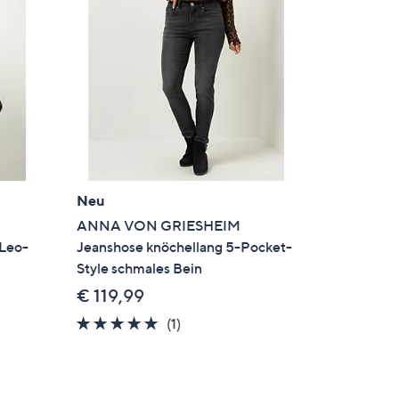
Neu
ANNA VON GRIESHEIM
Leo-
Jeanshose knöchellang 5-Pocket-
Style schmales Bein
€ 119,99
5.0
1
(1)
en
von
Bewertungen
5