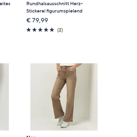
eites
Rundhalsausschnitt Herz-
Stickerei figurumspielend
€ 79,99
5.0
2
(2)
en
von
Bewertungen
5