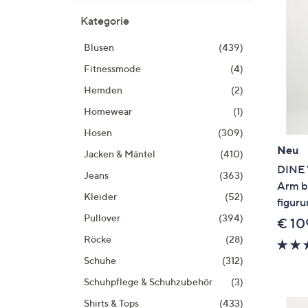
Si
Kategorie
au
T
Blusen
(439)
G
Fitnessmode
(4)
n
li
Hemden
(2)
b
Homewear
(1)
re
Hosen
(309)
u
Neu
Jacken & Mäntel
(410)
di
DINE 
an
Jeans
(363)
Arm b
Kleider
(52)
figur
Pullover
(394)
€ 10
Röcke
(28)
Schuhe
(312)
Schuhpflege & Schuhzubehör
(3)
Shirts & Tops
(433)