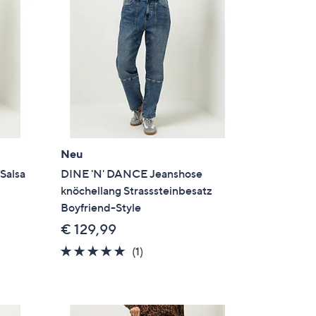
Neu
Salsa
DINE 'N' DANCE Jeanshose
knöchellang Strasssteinbesatz
Boyfriend-Style
€ 129,99
5.0
1
(1)
en
von
Bewertungen
5