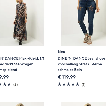
e
f
ouch-
eräten
ach
nks
zw.
chts,
m
Neu
ese
'N' DANCE Maxi-Kleid, 1/1
DINE 'N' DANCE Jeanshose 
zuzeigen.
edruckt Stehkragen
knöchellang Strass-Sterne
umspielend
schmales Bein
9,99
€ 119,99
5.0
2
5.0
1
(2)
(1)
von
Bewertungen
von
Bewertung
5
5