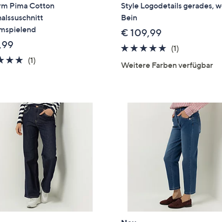
rm Pima Cotton
Style Logodetails gerades, w
alssuschnitt
Bein
umspielend
€ 109,99
,99
5.0
1
(1)
5.0
1
von
Bewertung
(1)
Weitere Farben verfügbar
von
Bewertungen
5
5