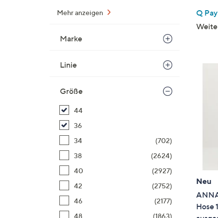
Q Pay:
Mehr anzeigen
Weite
Marke
Linie
Größe
44
36
34
(702)
38
(2624)
40
(2927)
Neu
42
(2752)
ANNA
46
(2177)
Hose 1
48
(1863)
ausges