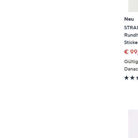
Neu
STRA
Rundh
Sticke
€ 99
Gülti
Danac