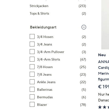
Strickjacken
(213)
Tops & Shirts
(2)
Bekleidungsart
3/4 Hosen
(2)
3/4 Jeans
(2)
3/4-Arm Pullover
(3)
Neu
3/4-Arm Shirts
(67)
ANNA
7/8 Hosen
(25)
Cardi
Merin
7/8 Jeans
(23)
figur
Ankle Jeans
(22)
€ 19
Ballerinas
(5)
Nur he
Bermudas
(6)
Danac
Blazer
(78)