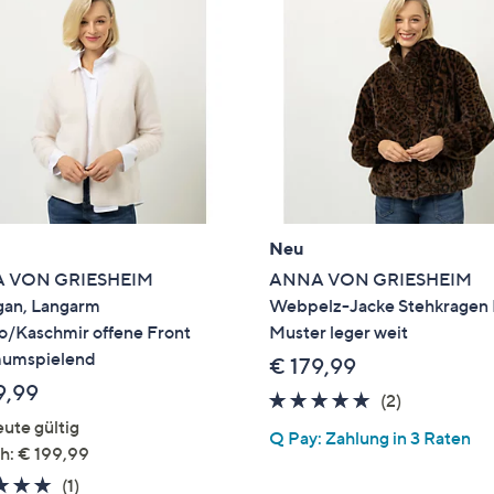
Neu
 VON GRIESHEIM
ANNA VON GRIESHEIM
gan, Langarm
Webpelz-Jacke Stehkragen 
o/Kaschmir offene Front
Muster leger weit
mumspielend
€ 179,99
9,99
5.0
2
(2)
von
Bewertung
ute gültig
Q Pay: Zahlung in 3 Raten
5
h: € 199,99
5.0
1
(1)