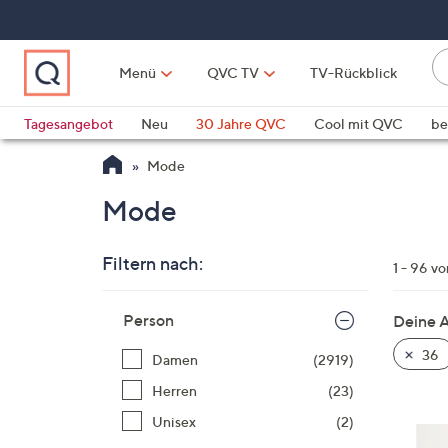
Zum
Hauptinhalt
springen
Li
Menü
QVC TV
TV-Rückblick
fi
W
Vo
Tagesangebot
Neu
30 Jahre QVC
Cool mit QVC
be
ve
QLINARISCH
Technik
Mode
si
v
Mode
Si
di
Filtern nach:
Pf
1 - 96 v
n
Zur
o
Person
Deine 
Produktliste
u
springen
36
Damen
(2919)
n
u
Herren
(23)
o
Unisex
(2)
w