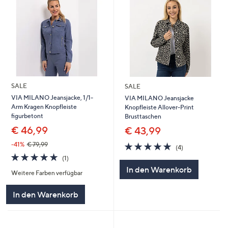
SALE
SALE
VIA MILANO Jeansjacke, 1/1-
VIA MILANO Jeansjacke
Arm Kragen Knopfleiste
Knopfleiste Allover-Print
figurbetont
Brusttaschen
€ 46,99
€ 43,99
5.0
4
-41%
€ 79,99
(4)
von
Bewertungen
5.0
1
(1)
5
von
Bewertungen
In den Warenkorb
Weitere Farben verfügbar
5
In den Warenkorb