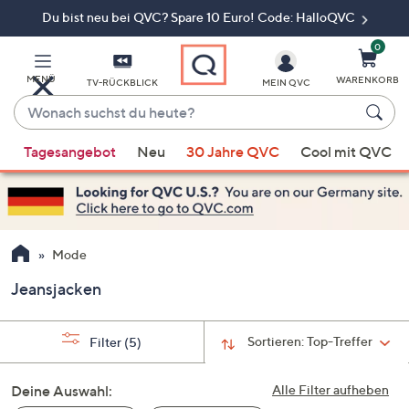
Du bist neu bei QVC? Spare 10 Euro! Code: HalloQVC
Zum
Hauptinhalt
springen
0
MENÜ
WARENKORB
TV-RÜCKBLICK
MEIN QVC
Wonach
suchst
Wenn
du
Tagesangebot
Neu
30 Jahre QVC
Cool mit QVC
Vorschläge
heute?
verfügbar
sind,
verwenden
Sie
Mode
die
Jeansjacken
Pfeiltasten
nach
oben
Sortieren:
Top-Treffer
Filter
(5)
und
nach
Deine Auswahl:
Alle Filter aufheben
unten