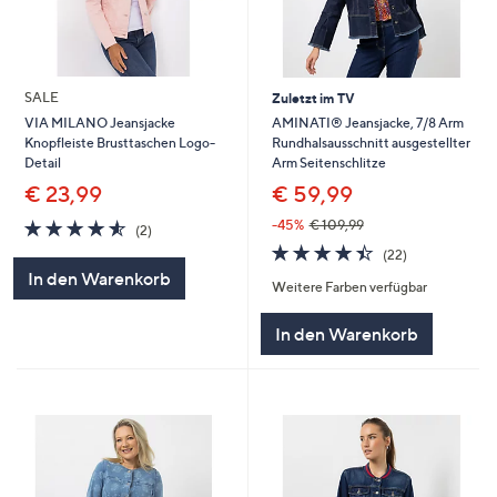
SALE
Zuletzt im TV
AMINATI® Jeansjacke, 7/8 Arm
VIA MILANO Jeansjacke
Rundhalsausschnitt ausgestellter
Knopfleiste Brusttaschen Logo-
Arm Seitenschlitze
Detail
€ 59,99
€ 23,99
4.5
2
-45%
€ 109,99
(2)
von
Bewertungen
4.4
22
(22)
5
von
Bewertungen
In den Warenkorb
Weitere Farben verfügbar
5
In den Warenkorb