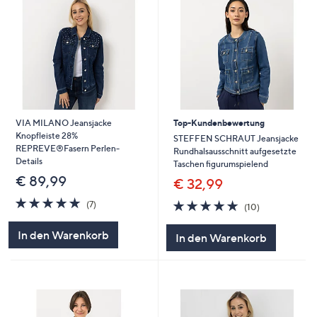
VIA MILANO Jeansjacke
Top-Kundenbewertung
Knopfleiste 28%
STEFFEN SCHRAUT Jeansjacke
REPREVE®Fasern Perlen-
Rundhalsausschnitt aufgesetzte
Details
Taschen figurumspielend
€ 89,99
€ 32,99
4.7
7
4.7
10
(7)
(10)
von
Bewertungen
von
Bewertungen
5
5
In den Warenkorb
In den Warenkorb