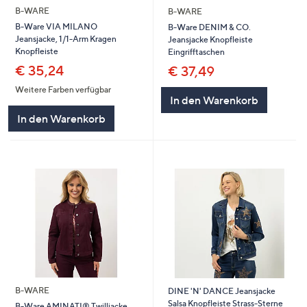
B-WARE
B-WARE
B-Ware VIA MILANO
B-Ware DENIM & CO.
Jeansjacke, 1/1-Arm Kragen
Jeansjacke Knopfleiste
Knopfleiste
Eingrifftaschen
€ 35,24
€ 37,49
Weitere Farben verfügbar
In den Warenkorb
In den Warenkorb
B-WARE
DINE 'N' DANCE Jeansjacke
Salsa Knopfleiste Strass-Sterne
B-Ware AMINATI® Twilljacke