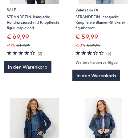
SALE
Zuletzt im TV
STRANDFEIN Jeansjacke
STRANDFEIN Jeansjacke
Knopfleiste Blumen-Stickerei
Rundhalsausschnitt Knopfleiste
figurbetont
figurumspielend
€ 59,99
€ 69,99
-50%
€ 119,99
-41%
€ 119,99
3.2
5
3.5
2
(5)
(2)
von
Bewertungen
von
Bewertungen
Weitere Farben verfügbar
5
5
In den Warenkorb
In den Warenkorb