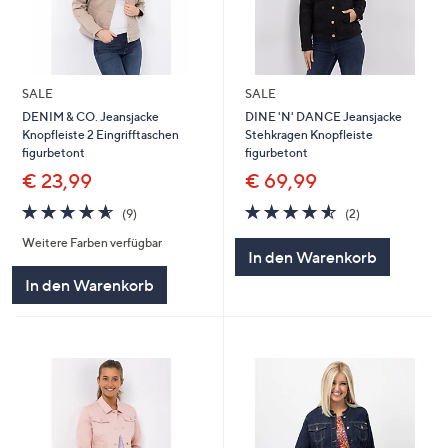
SALE
SALE
DENIM & CO. Jeansjacke
DINE 'N' DANCE Jeansjacke
Knopfleiste 2 Eingrifftaschen
Stehkragen Knopfleiste
figurbetont
figurbetont
€ 23,99
€ 69,99
4.6
9
4.5
2
(9)
(2)
von
Bewertungen
von
Bewertungen
Weitere Farben verfügbar
5
5
In den Warenkorb
In den Warenkorb