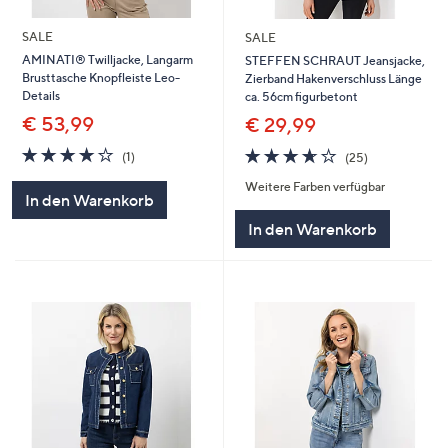
SALE
SALE
AMINATI® Twilljacke, Langarm
STEFFEN SCHRAUT Jeansjacke,
Brusttasche Knopfleiste Leo-
Zierband Hakenverschluss Länge
Details
ca. 56cm figurbetont
€ 53,99
€ 29,99
4.0
1
3.6
25
(1)
(25)
von
Bewertungen
von
Bewertungen
Weitere Farben verfügbar
5
5
In den Warenkorb
In den Warenkorb