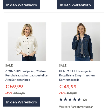
In den Warenkorb
In den Warenkorb
SALE
SALE
AMINATI® Twilljacke, 7/8 Arm
DENIM & CO. Jeansjacke
Rundhalsausschnitt ausgestellter
Knopfleiste Eingrifftaschen
Arm Seitenschlitze
Kontrastdetails
€ 59,99
€ 49,99
-45%
€ 109,99
-37%
€ 79,99
5.0
2
(2)
In den Warenkorb
von
Bewertungen
Weitere Farben verfügbar
5