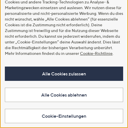
Cookies und andere Tracking-Technologien zu Analyse- &
Gewähr. Bitte beachte auch folgende
Marketingzwecken einsetzen und auslesen. Wir nutzen diese für
AGB
, die
Datenschutzbestimmungen
, die
Community
personalisierte und nicht-personalisierte Werbung. Wenn du dies
Standards
und das
Impressum
.
nicht wünschst, wähle „Alle Cookies ablehnen“ (für essenzielle
Cookies ist die Zustimmung nicht erforderlich). Deine
Zustimmung ist freiwillig und für die Nutzung dieser Webseite
Die QVC Group
nicht erforderlich. Du kannst sie jederzeit widerrufen, indem du
HSN
Ballard Designs
Frontgate
Garnet Hill
grandin road
unter „Cookie-Einstellungen“ deine Auswahl änderst. Dies lässt
die Rechtmäßigkeit der bisherigen Verarbeitung unberührt.
Improvements
Mehr Informationen findest du in unserer
Cookie-Richtlinie
.
Alle Cookies zulassen
Alle Cookies ablehnen
Cookie-Einstellungen