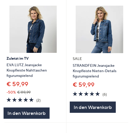
Zuletzt im TV
SALE
EVA LUTZ Jeansjacke
STRANDFEIN Jeansjacke
Knopfleiste Nahttaschen
Knopfleiste Nieten-Details
figurumspielend
figurumspielend
€ 59,99
€ 59,99
-50%
€ 119,99
5.0
6
(6)
von
Bewertungen
5.0
2
(2)
5
von
Bewertungen
In den Warenkorb
5
In den Warenkorb