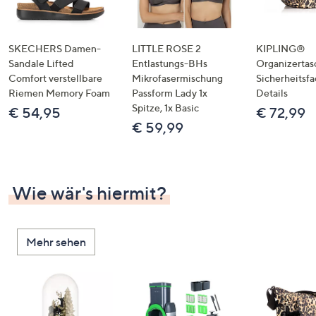
SKECHERS Damen-
LITTLE ROSE 2
KIPLING®
Sandale Lifted
Entlastungs-BHs
Organizertas
Comfort verstellbare
Mikrofasermischung
Sicherheitsf
Riemen Memory Foam
Passform Lady 1x
Details
Spitze, 1x Basic
€ 54,95
€ 72,99
€ 59,99
Wie wär's hiermit?
Mehr sehen