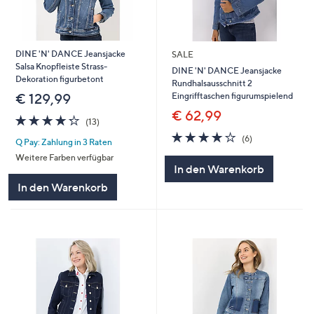
DINE 'N' DANCE Jeansjacke
SALE
Salsa Knopfleiste Strass-
DINE 'N' DANCE Jeansjacke
Dekoration figurbetont
Rundhalsausschnitt 2
Eingrifftaschen figurumspielend
€ 129,99
€ 62,99
4.2
13
(13)
von
Bewertungen
4.0
6
(6)
Q Pay: Zahlung in 3 Raten
5
von
Bewertungen
Weitere Farben verfügbar
5
In den Warenkorb
In den Warenkorb