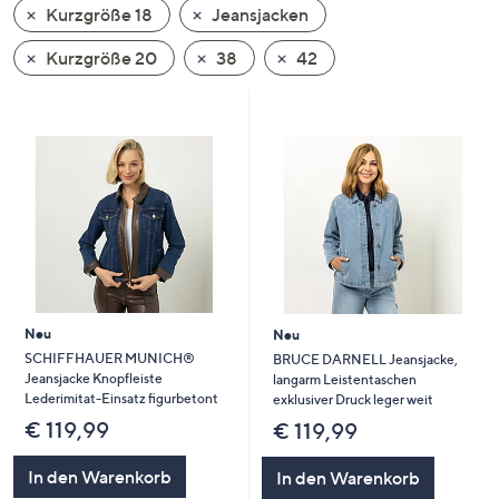
Kurzgröße 18
Jeansjacken
oder
wischen
Kurzgröße 20
38
42
Sie
auf
Touch-
Geräten
nach
links
bzw.
rechts,
um
diese
Neu
Neu
anzuzeigen.
SCHIFFHAUER MUNICH®
BRUCE DARNELL Jeansjacke,
Jeansjacke Knopfleiste
langarm Leistentaschen
Lederimitat-Einsatz figurbetont
exklusiver Druck leger weit
€ 119,99
€ 119,99
In den Warenkorb
In den Warenkorb