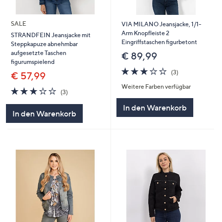
SALE
VIA MILANO Jeansjacke, 1/1-
Arm Knopfleiste 2
STRANDFEIN Jeansjacke mit
Eingriffstaschen figurbetont
Steppkapuze abnehmbar
aufgesetzte Taschen
€ 89,99
figurumspielend
3.0
3
(3)
€ 57,99
von
Bewertungen
Weitere Farben verfügbar
5
3.0
3
(3)
von
Bewertungen
In den Warenkorb
5
In den Warenkorb