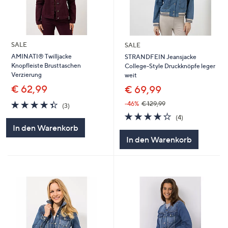
SALE
SALE
AMINATI® Twilljacke
STRANDFEIN Jeansjacke
Knopfleiste Brusttaschen
College-Style Druckknöpfe leger
Verzierung
weit
€ 62,99
€ 69,99
4.3
3
-46%
€ 129,99
(3)
von
Bewertungen
4.2
4
(4)
5
von
Bewertungen
In den Warenkorb
5
In den Warenkorb