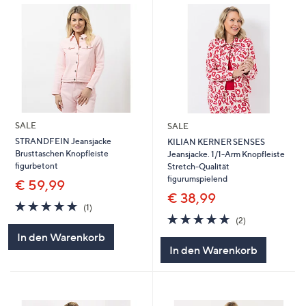
SALE
SALE
STRANDFEIN Jeansjacke
KILIAN KERNER SENSES
Brusttaschen Knopfleiste
Jeansjacke. 1/1-Arm Knopfleiste
figurbetont
Stretch-Qualität
figurumspielend
€ 59,99
€ 38,99
5.0
1
(1)
von
Bewertungen
5.0
2
(2)
5
von
Bewertungen
In den Warenkorb
5
In den Warenkorb