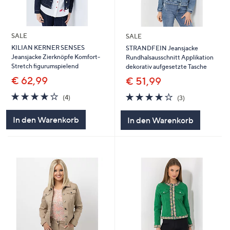
SALE
SALE
KILIAN KERNER SENSES
STRANDFEIN Jeansjacke
Jeansjacke Zierknöpfe Komfort-
Rundhalsausschnitt Applikation
Stretch figurumspielend
dekorativ aufgesetzte Tasche
€ 62,99
€ 51,99
4.0
4
4.0
3
(4)
(3)
von
Bewertungen
von
Bewertungen
5
5
In den Warenkorb
In den Warenkorb