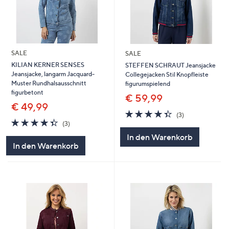
SALE
SALE
KILIAN KERNER SENSES
STEFFEN SCHRAUT Jeansjacke
Jeansjacke, langarm Jacquard-
Collegejacken Stil Knopfleiste
Muster Rundhalsausschnitt
figurumspielend
figurbetont
€ 59,99
€ 49,99
4.3
3
(3)
4.3
3
von
Bewertungen
(3)
von
Bewertungen
5
In den Warenkorb
5
In den Warenkorb