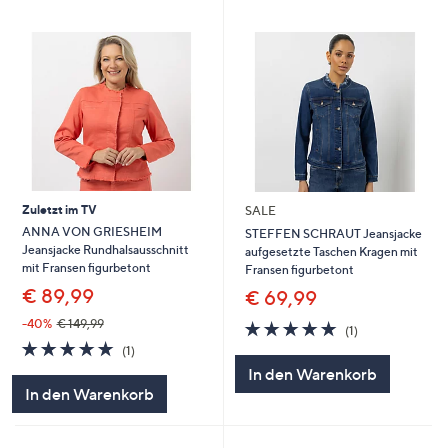
Zuletzt im TV
SALE
ANNA VON GRIESHEIM
STEFFEN SCHRAUT Jeansjacke
Jeansjacke Rundhalsausschnitt
aufgesetzte Taschen Kragen mit
mit Fransen figurbetont
Fransen figurbetont
€ 89,99
€ 69,99
-40%
€ 149,99
5.0
1
(1)
von
Bewertungen
5.0
1
(1)
5
von
Bewertungen
In den Warenkorb
5
In den Warenkorb