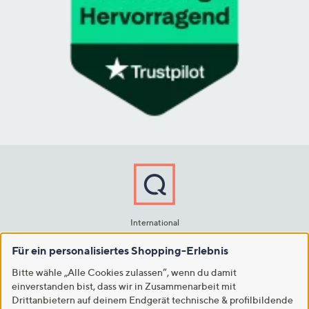
International
USA
Großbritannien
Italien
Japan
Für ein personalisiertes Shopping-Erlebnis
Bitte wähle „Alle Cookies zulassen“, wenn du damit
Copyright © 2001 - 2026 QVC Handel S.à r.l. & Co. KG
einverstanden bist, dass wir in Zusammenarbeit mit
Drittanbietern auf deinem Endgerät technische & profilbildende
Für die Richtigkeit der Angaben übernehmen wir keine