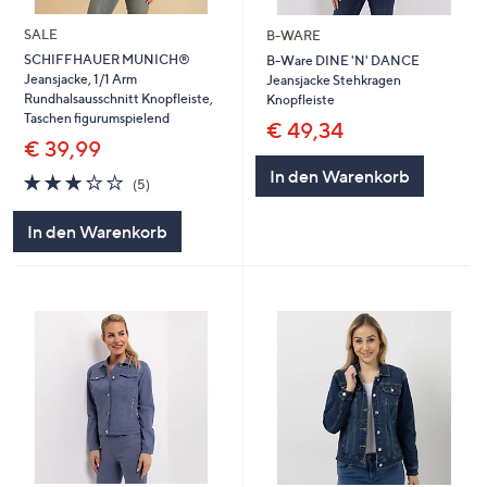
SALE
B-WARE
SCHIFFHAUER MUNICH®
B-Ware DINE 'N' DANCE
Jeansjacke, 1/1 Arm
Jeansjacke Stehkragen
Rundhalsausschnitt Knopfleiste,
Knopfleiste
Taschen figurumspielend
€ 49,34
€ 39,99
In den Warenkorb
2.8
5
(5)
von
Bewertungen
5
In den Warenkorb