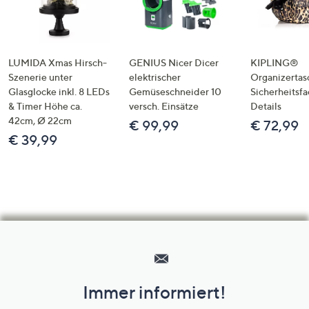
LUMIDA Xmas Hirsch-
GENIUS Nicer Dicer
KIPLING®
Szenerie unter
elektrischer
Organizertas
Glasglocke inkl. 8 LEDs
Gemüseschneider 10
Sicherheitsf
& Timer Höhe ca.
versch. Einsätze
Details
42cm, Ø 22cm
€ 99,99
€ 72,99
€ 39,99
Hilfeseiten,
Service
und
Immer informiert!
Unternehmensinformationen