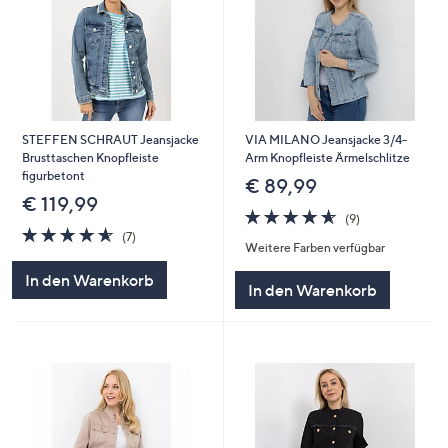
STEFFEN SCHRAUT Jeansjacke
VIA MILANO Jeansjacke 3/4-
Brusttaschen Knopfleiste
Arm Knopfleiste Ärmelschlitze
figurbetont
€ 89,99
€ 119,99
4.6
9
(9)
4.6
7
von
Bewertungen
(7)
Weitere Farben verfügbar
von
Bewertungen
5
5
In den Warenkorb
In den Warenkorb