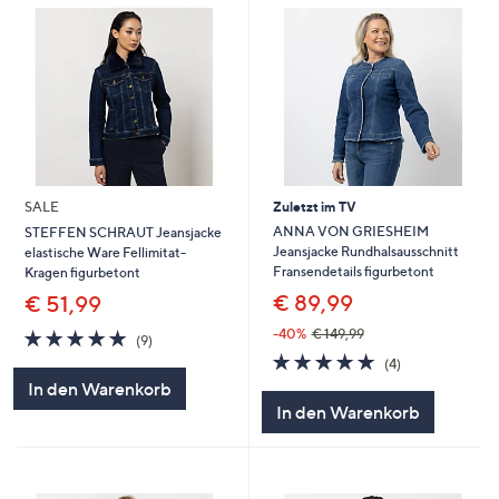
SALE
Zuletzt im TV
ANNA VON GRIESHEIM
STEFFEN SCHRAUT Jeansjacke
Jeansjacke Rundhalsausschnitt
elastische Ware Fellimitat-
Fransendetails figurbetont
Kragen figurbetont
€ 89,99
€ 51,99
4.8
9
-40%
€ 149,99
(9)
von
Bewertungen
4.8
4
(4)
5
von
Bewertungen
In den Warenkorb
5
In den Warenkorb