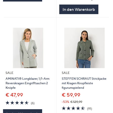
In den Warenkorb
SALE
SALE
AMINATI® Longblazer, 1/1-Arm
STEFFEN SCHRAUT Strickjacke
Reverskragen Eingrifftaschen 2
mit Kragen Knopfleiste
Knöpfe
figurumspielend
€ 47,99
€ 59,99
4.5
6
-53%
€ 129,99
(6)
von
Bewertungen
4.5
91
(91)
5
von
Bewertungen