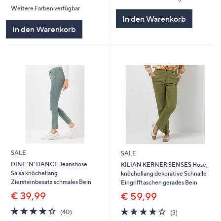
Weitere Farben verfügbar
5
In den Warenkorb
In den Warenkorb
SALE
SALE
DINE 'N' DANCE Jeanshose
KILIAN KERNER SENSES Hose,
Salsa knöchellang
knöchellang dekorative Schnalle
Ziersteinbesatz schmales Bein
Eingrifftaschen gerades Bein
€ 39,99
€ 59,99
4.2
40
4.0
3
(40)
(3)
von
Bewertungen
von
Bewertungen