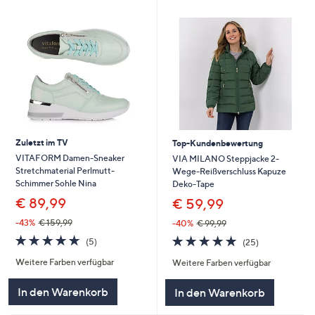
Zuletzt im TV
Top-Kundenbewertung
VITAFORM Damen-Sneaker
VIA MILANO Steppjacke 2-
Stretchmaterial Perlmutt-
Wege-Reißverschluss Kapuze
Schimmer Sohle Nina
Deko-Tape
€ 89,99
€ 59,99
-43%
€ 159,99
-40%
€ 99,99
4.8
5
4.8
25
(5)
(25)
von
Bewertungen
von
Bewertungen
Weitere Farben verfügbar
Weitere Farben verfügbar
5
5
In den Warenkorb
In den Warenkorb