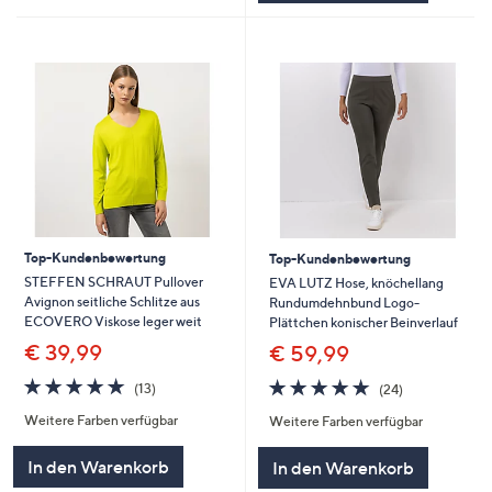
Top-Kundenbewertung
Top-Kundenbewertung
STEFFEN SCHRAUT Pullover
EVA LUTZ Hose, knöchellang
Avignon seitliche Schlitze aus
Rundumdehnbund Logo-
ECOVERO Viskose leger weit
Plättchen konischer Beinverlauf
€ 39,99
€ 59,99
4.7
13
4.7
24
(13)
(24)
von
Bewertungen
von
Bewertungen
Weitere Farben verfügbar
Weitere Farben verfügbar
5
5
In den Warenkorb
In den Warenkorb