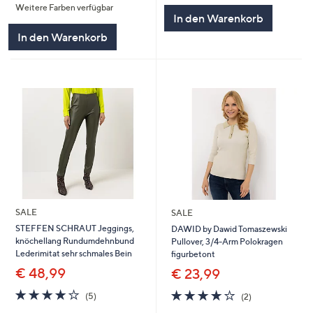
Weitere Farben verfügbar
5
5
In den Warenkorb
In den Warenkorb
SALE
SALE
STEFFEN SCHRAUT Jeggings,
DAWID by Dawid Tomaszewski
knöchellang Rundumdehnbund
Pullover, 3/4-Arm Polokragen
Lederimitat sehr schmales Bein
figurbetont
€ 48,99
€ 23,99
4.0
5
4.0
2
(5)
(2)
von
Bewertungen
von
Bewertungen