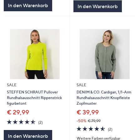
In den Warenkorb
In den Warenkorb
SALE
SALE
STEFFEN SCHRAUT Pullover
DENIM & CO. Cardigan, 1/1-Arm
Rundhalsausschnitt Rippenstrick
Rundhalsausschnitt Knopfleiste
figurbetont
Zopfmuster
€ 29,99
€ 39,99
4.5
2
-50%
€ 79,99
(2)
von
Bewertungen
4.5
2
(2)
5
von
Bewertungen
In den Warenkorb
Weitere Farben verfügbar
5