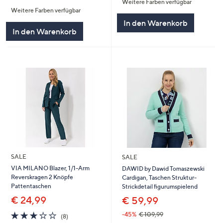
Weitere Farben verfügbar
von
Bewertungen
5
Weitere Farben verfügbar
5
In den Warenkorb
In den Warenkorb
SALE
SALE
VIA MILANO Blazer, 1/1-Arm
DAWID by Dawid Tomaszewski
Reverskragen 2 Knöpfe
Cardigan, Taschen Struktur-
Pattentaschen
Strickdetail figurumspielend
€ 24,99
€ 59,99
3.1
8
-45%
€ 109,99
(8)
von
Bewertungen