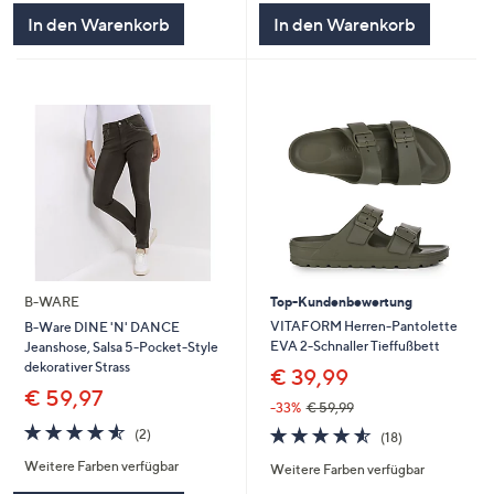
In den Warenkorb
In den Warenkorb
B-WARE
Top-Kundenbewertung
VITAFORM Herren-Pantolette
B-Ware DINE 'N' DANCE
EVA 2-Schnaller Tieffußbett
Jeanshose, Salsa 5-Pocket-Style
dekorativer Strass
€ 39,99
€ 59,97
-33%
€ 59,99
4.5
2
4.5
18
(2)
(18)
von
Bewertungen
von
Bewertungen
Weitere Farben verfügbar
5
Weitere Farben verfügbar
5