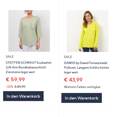
SALE
SALE
STEFFEN SCHRAUT Scubashirt,
DAWID by Dawid Tomaszewski
3/4-Arm Rundhalsausschnitt
Pullover, Langarm Schlitz hinten
Ziersteine leger weit
leger weit
€ 59,99
€ 43,99
-33%
€ 89,99
Weitere Farben verfügbar
In den Warenkorb
In den Warenkorb