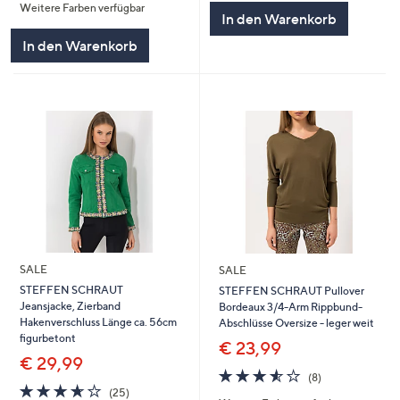
5
Weitere Farben verfügbar
5
In den Warenkorb
In den Warenkorb
SALE
SALE
STEFFEN SCHRAUT
STEFFEN SCHRAUT Pullover
Jeansjacke, Zierband
Bordeaux 3/4-Arm Rippbund-
Hakenverschluss Länge ca. 56cm
Abschlüsse Oversize - leger weit
figurbetont
€ 23,99
€ 29,99
3.5
8
(8)
3.6
25
von
Bewertungen
(25)