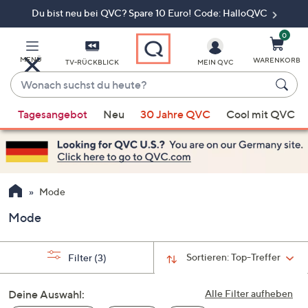
Du bist neu bei QVC? Spare 10 Euro! Code: HalloQVC
Zum
Hauptinhalt
springen
0
MENÜ
WARENKORB
TV-RÜCKBLICK
MEIN QVC
Wonach
suchst
Wenn
du
Tagesangebot
Neu
30 Jahre QVC
Cool mit QVC
Vorschläge
heute?
verfügbar
sind,
verwenden
Sie
Mode
die
Mode
Pfeiltasten
nach
oben
Sortieren:
Top-Treffer
Filter
(3)
und
nach
Deine Auswahl:
Alle Filter aufheben
unten