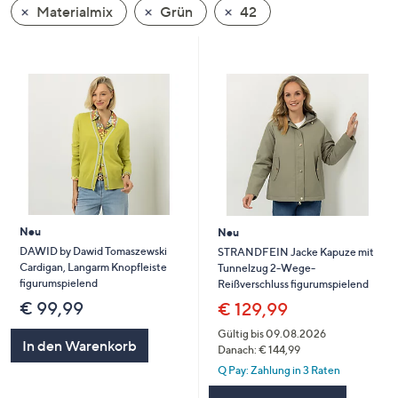
Materialmix
Grün
42
oder
wischen
Sie
auf
Touch-
Geräten
nach
links
bzw.
rechts,
um
Neu
Neu
diese
DAWID by Dawid Tomaszewski
STRANDFEIN Jacke Kapuze mit
Cardigan, Langarm Knopfleiste
Tunnelzug 2-Wege-
anzuzeigen.
figurumspielend
Reißverschluss figurumspielend
€ 99,99
€ 129,99
Gültig bis 09.08.2026
In den Warenkorb
Danach: € 144,99
Q Pay: Zahlung in 3 Raten