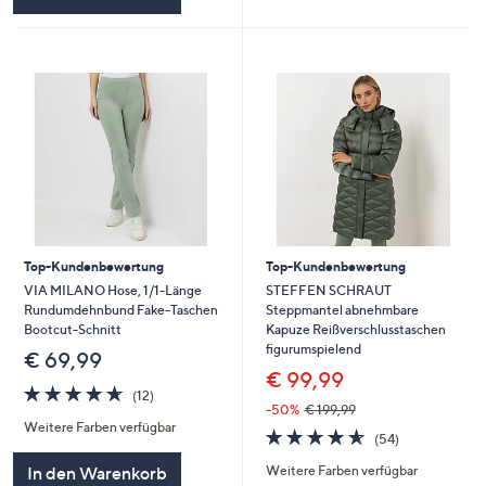
Top-Kundenbewertung
Top-Kundenbewertung
VIA MILANO Hose, 1/1-Länge
STEFFEN SCHRAUT
Rundumdehnbund Fake-Taschen
Steppmantel abnehmbare
Bootcut-Schnitt
Kapuze Reißverschlusstaschen
figurumspielend
€ 69,99
€ 99,99
4.6
12
(12)
von
Bewertungen
-50%
€ 199,99
Weitere Farben verfügbar
5
4.6
54
(54)
von
Bewertungen
In den Warenkorb
Weitere Farben verfügbar
5