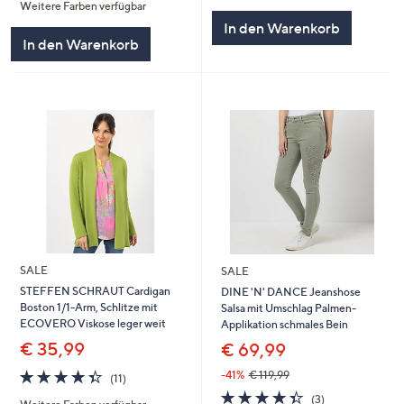
Weitere Farben verfügbar
5
In den Warenkorb
In den Warenkorb
SALE
SALE
STEFFEN SCHRAUT Cardigan
DINE 'N' DANCE Jeanshose
Boston 1/1-Arm, Schlitze mit
Salsa mit Umschlag Palmen-
ECOVERO Viskose leger weit
Applikation schmales Bein
€ 35,99
€ 69,99
4.4
11
-41%
€ 119,99
(11)
von
Bewertungen
4.3
3
(3)