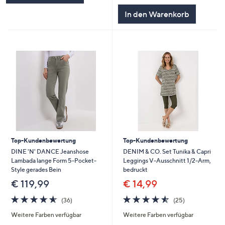
In den Warenkorb
Top-Kundenbewertung
Top-Kundenbewertung
DINE 'N' DANCE Jeanshose
DENIM & CO. Set Tunika & Capri
Lambada lange Form 5-Pocket-
Leggings V-Ausschnitt 1/2-Arm,
Style gerades Bein
bedruckt
€ 119,99
€ 14,99
4.5
36
4.5
25
(36)
(25)
von
Bewertungen
von
Bewertungen
Weitere Farben verfügbar
Weitere Farben verfügbar
5
5