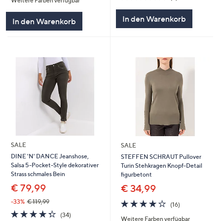
Weitere Farben verfügbar
5
von
Bewertungen
5
In den Warenkorb
In den Warenkorb
SALE
SALE
DINE 'N' DANCE Jeanshose,
STEFFEN SCHRAUT Pullover
Salsa 5-Pocket-Style dekorativer
Turin Stehkragen Knopf-Detail
Strass schmales Bein
figurbetont
€ 79,99
€ 34,99
4.2
16
-33%
€ 119,99
(16)
von
Bewertungen
4.3
34
(34)
Weitere Farben verfügbar
5
von
Bewertungen