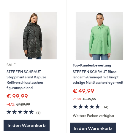
SALE
Top-Kundenbewertung
STEFFEN SCHRAUT Bluse,
STEFFEN SCHRAUT
langarm Armriegel mit Knopf
Steppmantel mit Kapuze
schräge Nahttaschen leger weit
Reißverschlusstaschen
figurumspielend
€ 49,99
€ 99,99
-58%
€ 119,99
-47%
€ 189,99
4.7
14
(14)
von
Bewertungen
4.8
8
(8)
Weitere Farben verfügbar
5
von
Bewertungen
5
In den Warenkorb
In den Warenkorb