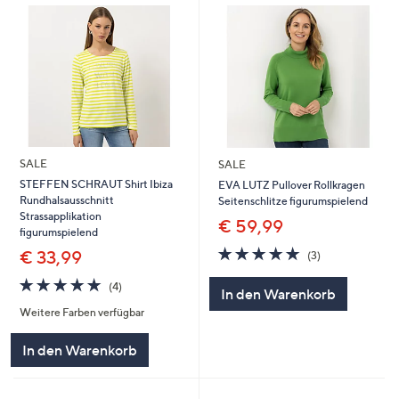
SALE
SALE
STEFFEN SCHRAUT Shirt Ibiza
EVA LUTZ Pullover Rollkragen
Rundhalsausschnitt
Seitenschlitze figurumspielend
Strassapplikation
€ 59,99
figurumspielend
5.0
3
€ 33,99
(3)
von
Bewertungen
5.0
4
5
(4)
In den Warenkorb
von
Bewertungen
Weitere Farben verfügbar
5
In den Warenkorb