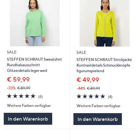
SALE
SALE
STEFFEN SCHRAUT Sweatshirt
STEFFEN SCHRAUT Strickjacke
Rundhalsausschnitt
Kontrastdetails Schmuckknöpfe
Glitzerdetails leger weit
figurumspielend
€ 59,99
€ 49,99
-33%
€ 89,99
-44%
€ 89,99
5.0
6
5.0
4
(6)
(4)
von
Bewertungen
von
Bewertungen
Weitere Farben verfügbar
Weitere Farben verfügbar
5
5
In den Warenkorb
In den Warenkorb