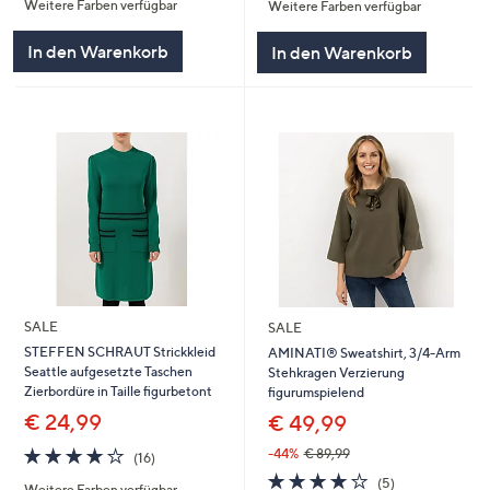
Weitere Farben verfügbar
Weitere Farben verfügbar
5
5
In den Warenkorb
In den Warenkorb
SALE
SALE
STEFFEN SCHRAUT Strickkleid
AMINATI® Sweatshirt, 3/4-Arm
Seattle aufgesetzte Taschen
Stehkragen Verzierung
Zierbordüre in Taille figurbetont
figurumspielend
€ 24,99
€ 49,99
3.9
16
-44%
€ 89,99
(16)
von
Bewertungen
3.8
5
(5)
Weitere Farben verfügbar