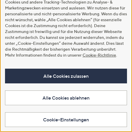
Cookies und andere Tracking-Technologien zu Analyse- &
Marketingzwecken einsetzen und auslesen. Wir nutzen diese für
personalisierte und nicht-personalisierte Werbung. Wenn du dies
nicht wünschst, wähle „Alle Cookies ablehnen“ (für essenzielle
Cookies ist die Zustimmung nicht erforderlich). Deine
Zustimmung ist freiwillig und für die Nutzung dieser Webseite
Top-Kundenbewertung
nicht erforderlich. Du kannst sie jederzeit widerrufen, indem du
MONT CHALET Damen-
unter „Cookie-Einstellungen“ deine Auswahl änderst. Dies lässt
Hausschuh uni mit Fellimitat
die Rechtmäßigkeit der bisherigen Verarbeitung unberührt.
Mikrofaser weich gepolstert
Mehr Informationen findest du in unserer
Cookie-Richtlinie
.
€ 7,99
4.6
24
(24)
von
Bewertungen
Alle Cookies zulassen
Weitere Farben verfügbar
5
In den Warenkorb
Alle Cookies ablehnen
1
Cookie-Einstellungen