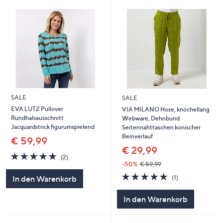
SALE
SALE
EVA LUTZ Pullover
VIA MILANO Hose, knöchellang
Rundhalsausschnitt
Webware, Dehnbund
Jacquardstrick figurumspielend
Seitennahttaschen konischer
Beinverlauf
€ 59,99
€ 29,99
5.0
2
(2)
von
Bewertungen
-50%
€ 59,99
5
5.0
1
(1)
In den Warenkorb
von
Bewertungen
5
In den Warenkorb