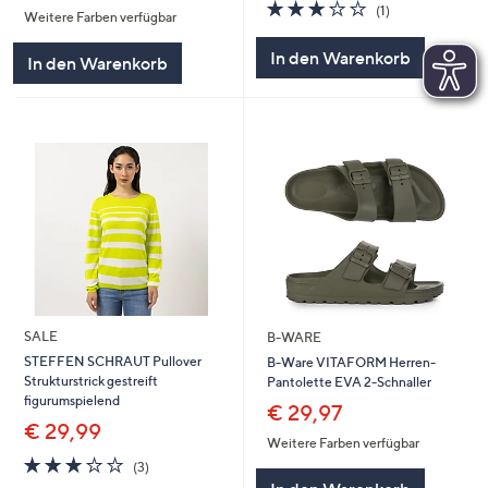
3.0
1
(1)
Weitere Farben verfügbar
5
von
Bewertungen
5
In den Warenkorb
In den Warenkorb
SALE
B-WARE
STEFFEN SCHRAUT Pullover
B-Ware VITAFORM Herren-
Strukturstrick gestreift
Pantolette EVA 2-Schnaller
figurumspielend
€ 29,97
€ 29,99
Weitere Farben verfügbar
3.0
3
(3)
von
Bewertungen