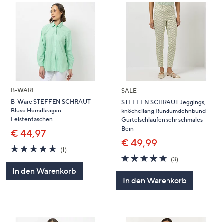
B-WARE
SALE
B-Ware STEFFEN SCHRAUT
STEFFEN SCHRAUT Jeggings,
Bluse Hemdkragen
knöchellang Rundumdehnbund
Leistentaschen
Gürtelschlaufen sehr schmales
Bein
€ 44,97
€ 49,99
5.0
1
(1)
von
Bewertungen
5.0
3
(3)
5
von
Bewertungen
In den Warenkorb
5
In den Warenkorb