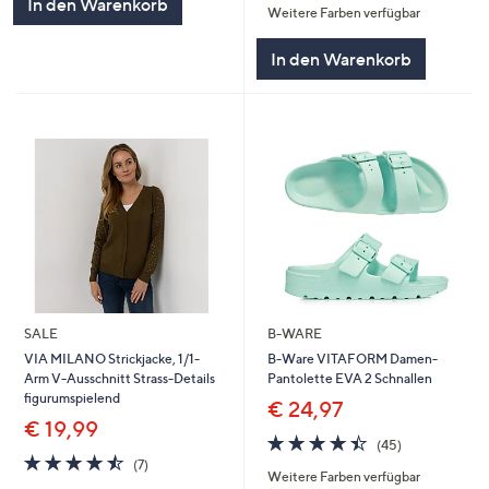
In den Warenkorb
Weitere Farben verfügbar
5
In den Warenkorb
SALE
B-WARE
VIA MILANO Strickjacke, 1/1-
B-Ware VITAFORM Damen-
Arm V-Ausschnitt Strass-Details
Pantolette EVA 2 Schnallen
figurumspielend
€ 24,97
€ 19,99
4.4
45
(45)
4.4
7
von
Bewertungen
(7)
Weitere Farben verfügbar
von
Bewertungen
5