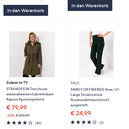
In den Warenkorb
In den Warenkorb
Zuletzt im TV
SALE
STRANDFEIN Trenchcoat
ANNI FOR FRIENDS Hose, 1/1-
wasserabweisend abnehmbare
Länge Strukturstrick
Kapuze figurumspielend
Rundumdehnbund leicht
ausgestellt
€ 79,99
€ 24,99
-63%
€ 219,99
3.7
3
3.7
49
(3)
(49)
von
Bewertungen
von
Bewertungen