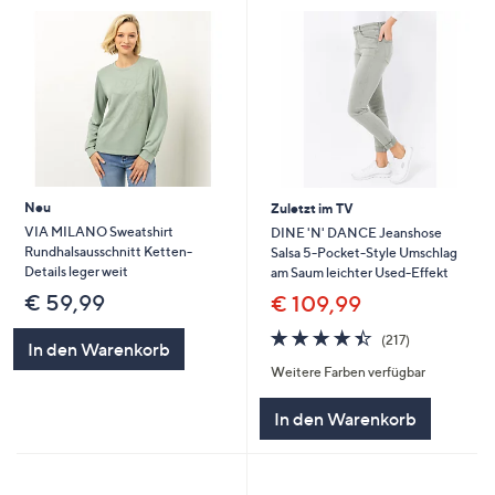
Neu
Zuletzt im TV
VIA MILANO Sweatshirt
DINE 'N' DANCE Jeanshose
Rundhalsausschnitt Ketten-
Salsa 5-Pocket-Style Umschlag
Details leger weit
am Saum leichter Used-Effekt
€ 59,99
€ 109,99
4.4
217
(217)
In den Warenkorb
von
Bewertungen
Weitere Farben verfügbar
5
In den Warenkorb