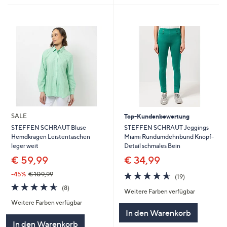
SALE
Top-Kundenbewertung
STEFFEN SCHRAUT Jeggings
STEFFEN SCHRAUT Bluse
Miami Rundumdehnbund Knopf-
Hemdkragen Leistentaschen
Detail schmales Bein
leger weit
€ 34,99
€ 59,99
4.6
19
-45%
€ 109,99
(19)
von
Bewertungen
4.6
8
(8)
Weitere Farben verfügbar
5
von
Bewertungen
Weitere Farben verfügbar
5
In den Warenkorb
In den Warenkorb