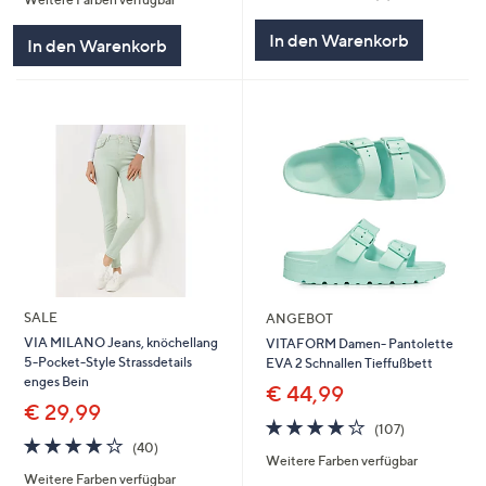
5
von
Bewertungen
5
In den Warenkorb
In den Warenkorb
SALE
ANGEBOT
VIA MILANO Jeans, knöchellang
VITAFORM Damen- Pantolette
5-Pocket-Style Strassdetails
EVA 2 Schnallen Tieffußbett
enges Bein
€ 44,99
€ 29,99
3.8
107
(107)
3.8
40
von
Bewertungen
(40)
Weitere Farben verfügbar
von
Bewertungen
5
Weitere Farben verfügbar
5