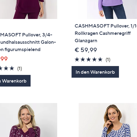
CASHMASOFT Pullover, 1/
Rollkragen Cashmeregriff
ASOFT Pullover, 3/4-
Glanzgarn
undhalsausschnitt Galon-
en figurumspielend
€ 59,99
,99
5.0
1
(1)
von
Bewertung
5.0
1
(1)
In den Warenkorb
5
von
Bewertungen
n Warenkorb
5