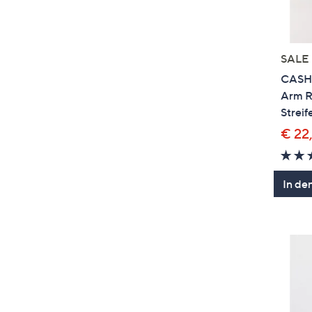
SALE
CASHM
Arm R
Streif
€ 22
In de