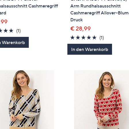
alsausschnitt Cashmeregriff
Arm Rundhalsausschnitt
ard
Cashmeregriff Allover-Blu
Druck
,99
€ 28,99
5.0
1
(1)
von
Bewertungen
5.0
1
(1)
n Warenkorb
5
von
Bewertung
In den Warenkorb
5