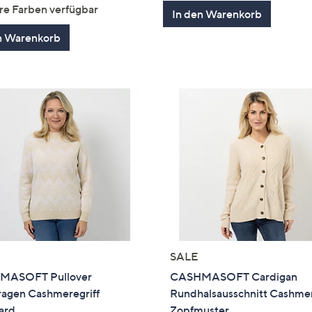
von
Bewertungen
von
Bewertung
re Farben verfügbar
In den Warenkorb
5
5
n Warenkorb
SALE
MASOFT Pullover
CASHMASOFT Cardigan
ragen Cashmeregriff
Rundhalsausschnitt Cashmer
ard
Zopfmuster