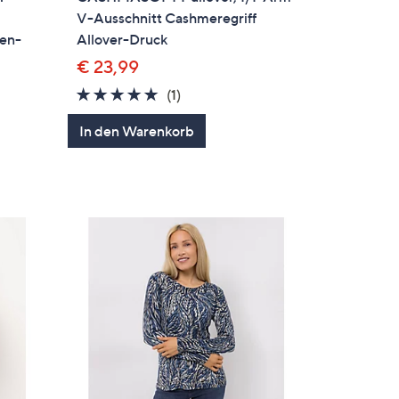
V-Ausschnitt Cashmeregriff
men-
Allover-Druck
€ 23,99
5.0
1
(1)
von
Bewertungen
In den Warenkorb
en
5