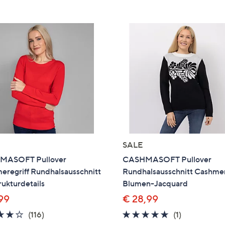
e
f
ouch-
eräten
ach
nks
zw.
chts,
m
ese
zuzeigen.
SALE
MASOFT Pullover
CASHMASOFT Pullover
eregriff Rundhalsausschnitt
Rundhalsausschnitt Cashmer
rukturdetails
Blumen-Jacquard
,99
€ 28,99
4.0
116
5.0
1
(116)
(1)