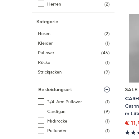
Si
Herren
(2)
au
T
Kategorie
G
n
Hosen
(2)
li
Kleider
(1)
b
Pullover
(46)
re
u
Röcke
(1)
di
Strickjacken
(9)
an
SALE
Bekleidungsart
CASH
3/4-Arm Pullover
(1)
Cashm
Cardigan
(9)
mit St
Midiröcke
(1)
€ 11
Pullunder
(1)