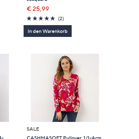
€ 25,99
5.0
2
(2)
en
von
Bewertungen
In den Warenkorb
5
SALE
4-
CASHMASOFT Pullover, 1/1-Arm