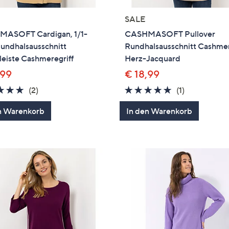
SALE
ASOFT Cardigan, 1/1-
CASHMASOFT Pullover
undhalsausschnitt
Rundhalsausschnitt Cashmer
eiste Cashmeregriff
Herz-Jacquard
,99
€ 18,99
5.0
2
5.0
1
(2)
(1)
von
Bewertungen
von
Bewertung
n Warenkorb
In den Warenkorb
5
5