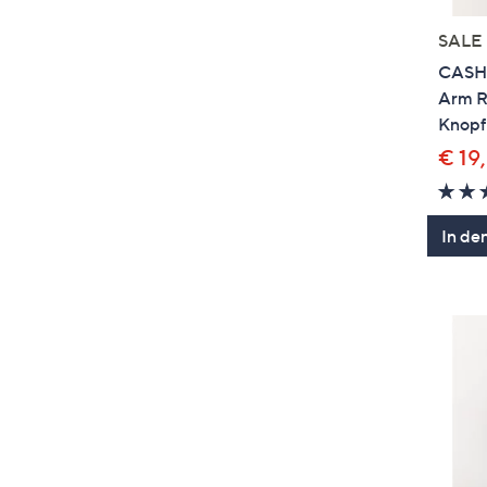
SALE
CASHM
Arm R
Knopfl
€ 19
In de