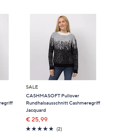
SALE
CASHMASOFT Pullover
egriff
Rundhalsausschnitt Cashmeregriff
Jacquard
€ 25,99
5.0
2
(2)