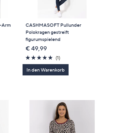
1-Arm
CASHMASOFT Pullunder
Polokragen gestreift
figurumspielend
€ 49,99
5.0
1
(1)
en
von
Bewertungen
In den Warenkorb
5