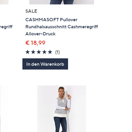
SALE
CASHMASOFT Pullover
egriff
Rundhalsausschnitt Cashmeregriff
Allover-Druck
€ 18,99
5.0
1
(1)
en
von
Bewertungen
In den Warenkorb
5