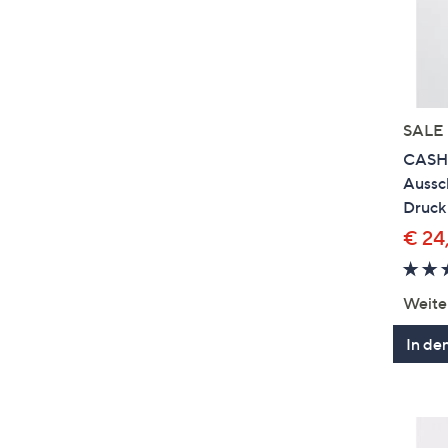
SALE
CASHM
Aussch
Druck
€ 24
Weite
In de