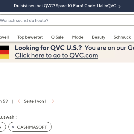
Du bist neu bei QVC? Spare 10 Euro! Code: HalloQVC
onach
chst
enn
u
rschläge
:well
Top bewertet
Q Sale
Mode
Beauty
Schmuck
eute?
rfügbar
nd,
erwenden
e
e
eiltasten
ach
ben
nd
on 59
|
Seite 1 von 1
ach
nten
Auswahl:
der
A
CASHMASOFT
ischen