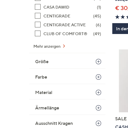
CASA DAWID
(1)
€ 30
CENTIGRADE
(45)
CENTIGRADE ACTIVE
(6)
In de
CLUB OF COMFORT®
(49)
Mehr anzeigen
Größe
Farbe
Material
Ärmellänge
SALE
Ausschnitt Kragen
CASH