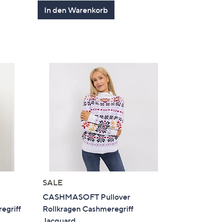
en
von
Bewertungen
In den Warenkorb
5
SALE
CASHMASOFT Pullover
egriff
Rollkragen Cashmeregriff
Jacquard