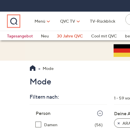
Zum
Hauptinhalt
springen
W
Menü
QVC TV
TV-Rückblick
su
W
d
Vo
Tagesangebot
Neu
30 Jahre QVC
Cool mit QVC
be
h
ve
QLINARISCH
Technik
si
v
Si
Mode
di
Pf
Mode
n
o
Filtern nach:
u
1 - 59 v
n
Zur
u
Person
Deine 
Produktliste
o
springen
AR
Damen
(56)
w