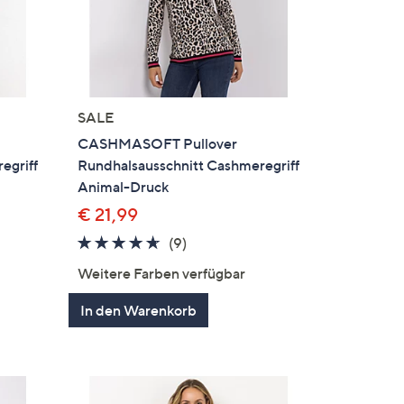
SALE
CASHMASOFT Pullover
egriff
Rundhalsausschnitt Cashmeregriff
Animal-Druck
€ 21,99
4.6
9
(9)
en
von
Bewertungen
Weitere Farben verfügbar
5
In den Warenkorb