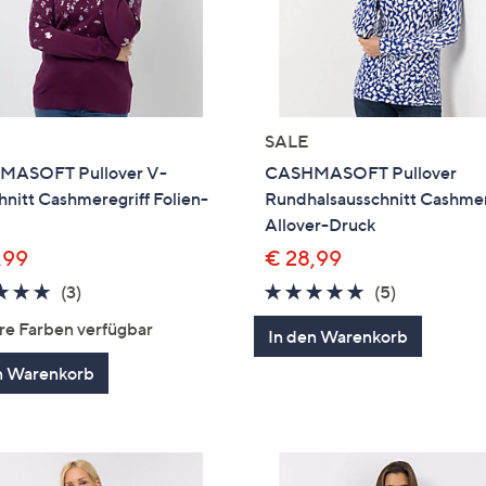
SALE
ASOFT Pullover V-
CASHMASOFT Pullover
nitt Cashmeregriff Folien-
Rundhalsausschnitt Cashmer
Allover-Druck
,99
€ 28,99
4.7
3
4.6
5
(3)
(5)
von
Bewertungen
von
Bewertung
re Farben verfügbar
In den Warenkorb
5
5
n Warenkorb