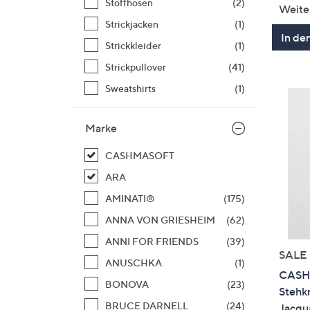
Stoffhosen
(2)
Weite
Strickjacken
(1)
In de
Strickkleider
(1)
Strickpullover
(41)
Sweatshirts
(1)
Marke
CASHMASOFT
ARA
AMINATI®
(175)
ANNA VON GRIESHEIM
(62)
ANNI FOR FRIENDS
(39)
SALE
ANUSCHKA
(1)
CASH
BONOVA
(23)
Stehk
BRUCE DARNELL
(24)
Jacqu