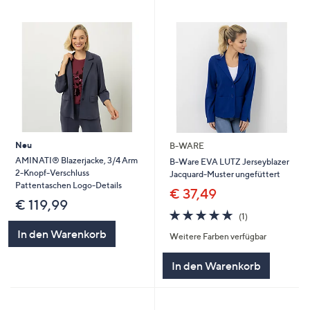
Neu
B-WARE
AMINATI® Blazerjacke, 3/4 Arm
B-Ware EVA LUTZ Jerseyblazer
2-Knopf-Verschluss
Jacquard-Muster ungefüttert
Pattentaschen Logo-Details
€ 37,49
€ 119,99
5.0
1
(1)
von
Bewertungen
In den Warenkorb
Weitere Farben verfügbar
5
In den Warenkorb