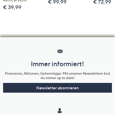
€ 99,99
€ 72,99
€ 39,99
Hilfeseiten,
Service
und
Immer informiert!
Unternehmensinformationen
Premieren, Aktionen, Geheimtipps: Mit unseren Newslettern bist
du immer up to date!
Newsletter abonnieren