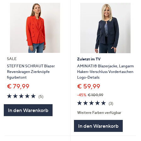
SALE
Zuletzt im TV
AMINATI® Blazerjacke, Langarm
STEFFEN SCHRAUT Blazer
Haken-Verschluss Vordertaschen
Reverskragen Zierknöpfe
Logo-Details
figurbetont
€ 59,99
€ 79,99
5.0
5
-45%
€ 109,99
(5)
von
Bewertungen
5.0
3
(3)
5
von
Bewertungen
In den Warenkorb
Weitere Farben verfügbar
5
In den Warenkorb