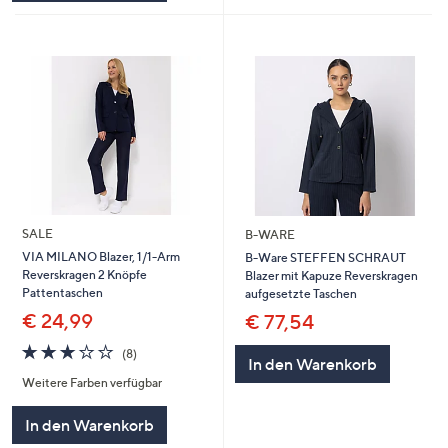
SALE
B-WARE
VIA MILANO Blazer, 1/1-Arm
B-Ware STEFFEN SCHRAUT
Reverskragen 2 Knöpfe
Blazer mit Kapuze Reverskragen
Pattentaschen
aufgesetzte Taschen
€ 24,99
€ 77,54
3.1
8
(8)
In den Warenkorb
von
Bewertungen
Weitere Farben verfügbar
5
In den Warenkorb