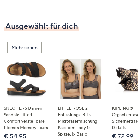
Ausgewählt für dich
Mehr sehen
SKECHERS Damen-
LITTLE ROSE 2
KIPLING®
Sandale Lifted
Entlastungs-BHs
Organizertas
Comfort verstellbare
Mikrofasermischung
Sicherheitsf
Riemen Memory Foam
Passform Lady 1x
Details
Spitze, 1x Basic
€ 54,95
€ 72,99