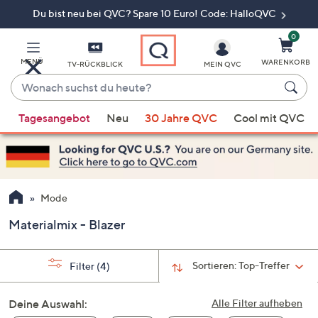
Du bist neu bei QVC? Spare 10 Euro! Code: HalloQVC
Zum
Hauptinhalt
springen
0
MENÜ
WARENKORB
TV-RÜCKBLICK
MEIN QVC
Wonach
suchst
Wenn
du
Tagesangebot
Neu
30 Jahre QVC
Cool mit QVC
Vorschläge
heute?
verfügbar
sind,
verwenden
Sie
Mode
die
Materialmix - Blazer
Pfeiltasten
nach
oben
Sortieren:
Top-Treffer
Filter
(4)
und
nach
Deine Auswahl:
Alle Filter aufheben
unten