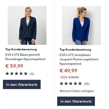
Top-Kundenbewertung
Top-Kundenbewertung
EVA LUTZ Blazer gestreift
EVA LUTZ Jerseyblazer
Reverskragen figurumspielend
Jacquard-Muster ungefüttert
figurumspielend
€ 59,99
€ 49,99
4.7
11
(11)
von
Bewertungen
-50%
€ 99,99
5
4.7
35
(35)
In den Warenkorb
von
Bewertungen
Weitere Farben verfügbar
5
In den Warenkorb