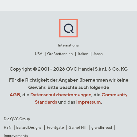
International
USA
Großbritannien
Italien
Japan
Copyright © 2001 - 2026 QVC Handel S.à r.l. & Co. KG
Für die Richtigkeit der Angaben übernehmen wir keine
Gewähr. Bitte beachte auch folgende
AGB
, die
Datenschutzbestimmungen
, die
Community
Standards
und das
Impressum
.
Die QVC Group
HSN
Ballard Designs
Frontgate
Garnet Hill
grandin road
Improvements