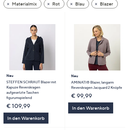
Materialmix
Rot
Blau
Blazer
oder
wischen
Sie
auf
Touch-
Geräten
nach
links
bzw.
rechts,
um
Neu
Neu
diese
STEFFEN SCHRAUT Blazer mit
AMINATI® Blazer, langarm
Kapuze Reverskragen
Reverskragen Jacquard 2 Knöpfe
anzuzeigen.
aufgesetzte Taschen
€ 99,99
figurumspielend
€ 109,99
In den Warenkorb
In den Warenkorb