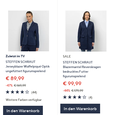
Zuletzt im TV
SALE
STEFFEN SCHRAUT
STEFFEN SCHRAUT
Jerseyblazer Waffelpiqué Optik
Blazermantel Reverskragen
ungefüttert figurumspielend
bedrucktes Futter
figurumspielend
€ 89,99
€ 99,99
-47%
€ 169,99
-44%
€ 179,99
4.0
44
(44)
von
Bewertungen
3.8
4
(4)
Weitere Farben verfügbar
5
von
Bewertungen
5
In den Warenkorb
In den Warenkorb