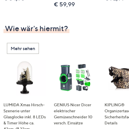
€ 59,99
Wie wär's hiermit?
Mehr sehen
LUMIDA Xmas Hirsch-
GENIUS Nicer Dicer
KIPLING®
Szenerie unter
elektrischer
Organizertas
Glasglocke inkl. 8 LEDs
Gemüseschneider 10
Sicherheitsf
& Timer Höhe ca.
versch. Einsätze
Details
42cm, Ø 22cm