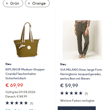
Grün
Orange
oder
wischen
Sie
auf
Touch-
Geräten
nach
links
bzw.
rechts,
um
Neu
Neu
diese
KIPLING® Medium-Shopper
VIA MILANO Hose, lange Form
Ciranda Flaschenhalter
Herringbone Jacquard gerades,
anzuzeigen.
Sicherheitsfach
weites Bein mit Biesen
€ 69,99
€ 59,99
5.0
1
Gültig bis 09.08.2026
(1)
von
Bewertungen
Danach: € 84,99
Weitere Farben verfügbar
5
5.0
1
(1)
von
Bewertungen