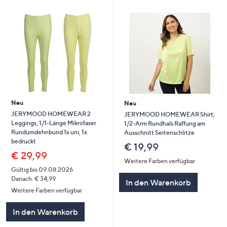
Neu
Neu
JERYMOOD HOMEWEAR 2
JERYMOOD HOMEWEAR Shirt,
Leggings, 1/1-Länge Mikrofaser
1/2-Arm Rundhals Raffung am
Rundumdehnbund 1x uni, 1x
Ausschnitt Seitenschlitze
bedruckt
€ 19,99
€ 29,99
Weitere Farben verfügbar
Gültig bis 09.08.2026
Danach: € 34,99
In den Warenkorb
Weitere Farben verfügbar
In den Warenkorb