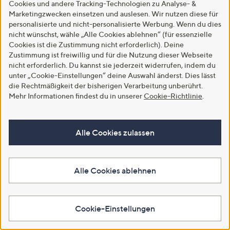
In den Warenkorb
Cookies und andere Tracking-Technologien zu Analyse- &
Marketingzwecken einsetzen und auslesen. Wir nutzen diese für
personalisierte und nicht-personalisierte Werbung. Wenn du dies
nicht wünschst, wähle „Alle Cookies ablehnen“ (für essenzielle
Cookies ist die Zustimmung nicht erforderlich). Deine
Zustimmung ist freiwillig und für die Nutzung dieser Webseite
nicht erforderlich. Du kannst sie jederzeit widerrufen, indem du
unter „Cookie-Einstellungen“ deine Auswahl änderst. Dies lässt
die Rechtmäßigkeit der bisherigen Verarbeitung unberührt.
Mehr Informationen findest du in unserer
Cookie-Richtlinie
.
SALE
DENIM & CO. Bolero 3/4-Arm
Alle Cookies zulassen
offene Front uni
EMU Australia Damen-Bootie
Stinger echt Lammfell wasserfest
€ 19,99
€ 67,99
4.4
93
Alle Cookies ablehnen
(93)
von
Bewertungen
4.3
41
(41)
Weitere Farben verfügbar
5
von
Bewertungen
Weitere Farben verfügbar
5
In den Warenkorb
Cookie-Einstellungen
In den Warenkorb