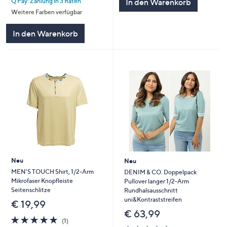
In den Warenkorb
Q Pay: Zahlung in 3 Raten
5
Weitere Farben verfügbar
In den Warenkorb
Neu
Neu
MEN'S TOUCH Shirt, 1/2-Arm
DENIM & CO. Doppelpack
Mikrofaser Knopfleiste
Pullover langer 1/2-Arm
Seitenschlitze
Rundhalsausschnitt
uni&Kontraststreifen
€ 19,99
€ 63,99
5.0
1
(1)
von
Bewertungen