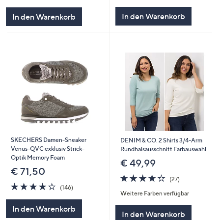
In den Warenkorb
In den Warenkorb
SKECHERS Damen-Sneaker
DENIM & CO. 2 Shirts 3/4-Arm
Venus-QVC exklusiv Strick-
Rundhalsausschnitt Farbauswahl
Optik Memory Foam
€ 49,99
€ 71,50
4.1
27
(27)
4.2
146
von
Bewertungen
(146)
Weitere Farben verfügbar
von
Bewertungen
5
5
In den Warenkorb
In den Warenkorb