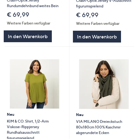
Crash-Optik Jersey
Crash-Optik Jersey V-Ausschnitt
Rundumdehnbund weites Bein
figurumspielend
€ 69,99
€ 69,99
Weitere Farben verfügbar
Weitere Farben verfügbar
In den Warenkorb
In den Warenkorb
Neu
Neu
KIM & CO. Shirt, 1/2-Arm
VIA MILANO Dreieckstuch
Viskose-Rippjersey
80x180cm 100% Kaschmir
Rundhalsausschnitt
abgerundete Ecken
figurumspielend