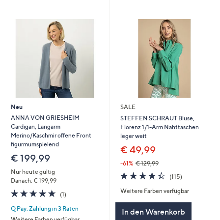
Neu
SALE
ANNA VON GRIESHEIM
STEFFEN SCHRAUT Bluse,
Cardigan, Langarm
Florenz 1/1-Arm Nahttaschen
Merino/Kaschmir offene Front
leger weit
figurmumspielend
€ 49,99
€ 199,99
-61%
€ 129,99
Nur heute gültig
4.3
115
(115)
Danach: € 199,99
von
Bewertungen
Weitere Farben verfügbar
5.0
1
5
(1)
von
Bewertungen
Q Pay: Zahlung in 3 Raten
5
In den Warenkorb
Weitere Farben verfügbar