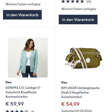
4.5
19
(19)
Weitere Farben verfügbar
5
von
Bewertungen
Weitere Farben verfügbar
5
In den Warenkorb
In den Warenkorb
Neu
Neu
DENIM & CO. Cardigan V-
KIPLING® Umhängetasche
Ausschnitt Knopfleiste
Eloah 2 Hauptfächer
Kontraststreifen
Sicherheitsfach
€ 59,99
€ 54,99
4.2
4
Gültig bis 09.08.2026
(4)