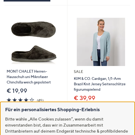
MONT CHALET Herren-
SALE
Hausschuh uni Mikrofaser
KIM & CO. Cardigan, 1/1-Arm
Chinchilla weich gepolstert
Brazil Knit Jersey Seitenschlitze
figurumspielend
€ 19,99
€ 39,99
4.2
45
(45)
von
Bewertungen
-42%
€ 69,99
Für ein personalisiertes Shopping-Erlebnis
Weitere Farben verfügbar
5
4.3
15
(15)
von
Bewertungen
Bitte wähle „Alle Cookies zulassen“, wenn du damit
In den Warenkorb
Weitere Farben verfügbar
5
einverstanden bist, dass wir in Zusammenarbeit mit
Drittanbietern auf deinem Endgerät technische & profilbildende