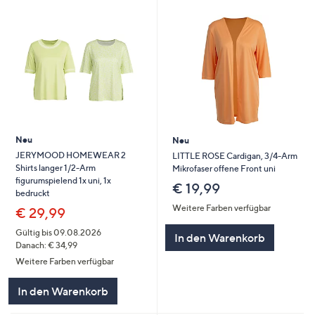
Neu
Neu
JERYMOOD HOMEWEAR 2
LITTLE ROSE Cardigan, 3/4-Arm
Shirts langer 1/2-Arm
Mikrofaser offene Front uni
figurumspielend 1x uni, 1x
€ 19,99
bedruckt
Weitere Farben verfügbar
€ 29,99
Gültig bis 09.08.2026
In den Warenkorb
Danach: € 34,99
Weitere Farben verfügbar
In den Warenkorb