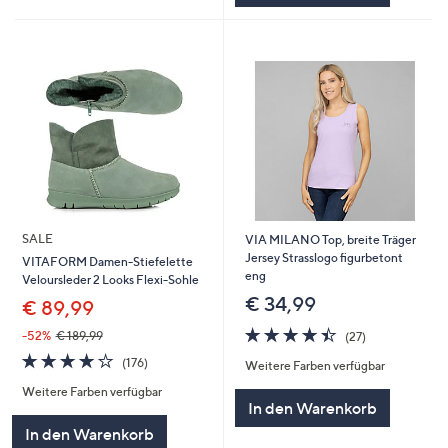
SALE
VIA MILANO Top, breite Träger
Jersey Strasslogo figurbetont
VITAFORM Damen-Stiefelette
eng
Veloursleder 2 Looks Flexi-Sohle
€ 34,99
€ 89,99
4.4
27
-52%
€ 189,99
(27)
von
Bewertungen
4.0
176
(176)
Weitere Farben verfügbar
5
von
Bewertungen
Weitere Farben verfügbar
5
In den Warenkorb
In den Warenkorb