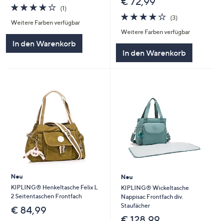
€ 72,99
4.0
1
(1)
von
Bewertungen
3.7
3
(3)
Weitere Farben verfügbar
5
von
Bewertungen
Weitere Farben verfügbar
5
In den Warenkorb
In den Warenkorb
Neu
Neu
KIPLING® Henkeltasche Felix L
KIPLING® Wickeltasche
2 Seitentaschen Frontfach
Nappisac Frontfach div.
Staufächer
€ 84,99
€ 128,99