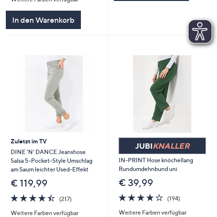
In den Warenkorb
Zuletzt im TV
JUBI
KNALLER
DINE 'N' DANCE Jeanshose
IN-PRINT Hose knöchellang
Salsa 5-Pocket-Style Umschlag
Rundumdehnbund uni
am Saum leichter Used-Effekt
€ 39,99
€ 119,99
4.2
194
4.4
217
(194)
(217)
von
Bewertungen
von
Bewertungen
Weitere Farben verfügbar
5
Weitere Farben verfügbar
5