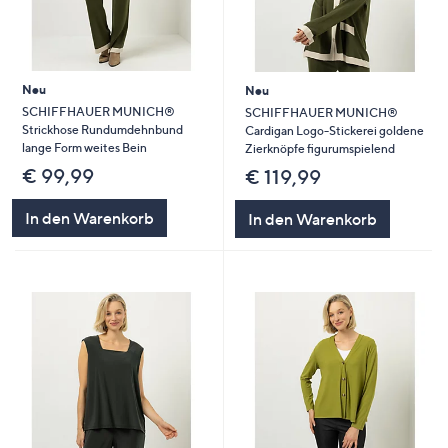
Neu
Neu
SCHIFFHAUER MUNICH®
SCHIFFHAUER MUNICH®
Strickhose Rundumdehnbund
Cardigan Logo-Stickerei goldene
lange Form weites Bein
Zierknöpfe figurumspielend
€ 99,99
€ 119,99
In den Warenkorb
In den Warenkorb