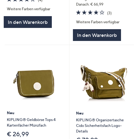
von
Bewertungen
Danach: € 66,99
Weitere Farben verfügbar
5
4.0
3
(3)
von
Bewertungen
In den Warenkorb
Weitere Farben verfügbar
5
In den Warenkorb
Neu
Neu
KIPLING® Geldbörse Tops 4
KIPLING® Organizertasche
Kartenfächer Münzfach
Cido Sicherheitsfach Logo-
Details
€ 26,99