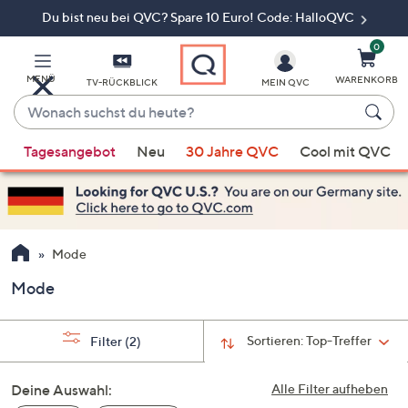
Du bist neu bei QVC? Spare 10 Euro! Code: HalloQVC
Zum
Hauptinhalt
springen
0
MENÜ
WARENKORB
TV-RÜCKBLICK
MEIN QVC
Wonach
suchst
Wenn
du
Tagesangebot
Neu
30 Jahre QVC
Cool mit QVC
Vorschläge
heute?
verfügbar
sind,
verwenden
Sie
Mode
die
Mode
Pfeiltasten
nach
oben
Sortieren:
Top-Treffer
Filter
(2)
und
nach
Deine Auswahl:
Alle Filter aufheben
unten